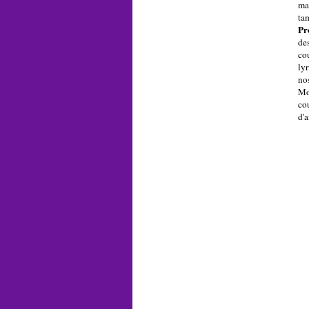
man
ta
Pr
des
co
ly
no
Mo
co
d'