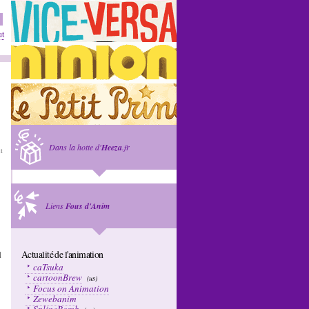
ut
Dans la hotte d'
Heeza
.fr
it
Liens
Fous d'Anim
Actualité de l'animation
d
caTsuka
cartoonBrew
(us)
Focus on Animation
Zewebanim