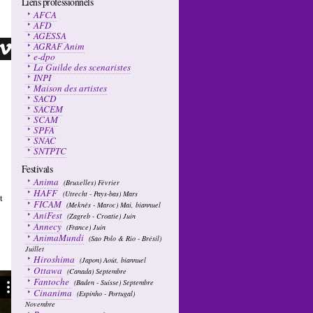
Liens professionnels
AFCA
AFD
AGESSA
AGRAF Anim
e-dpo
La Guilde des scenaristes
INPI
Maison des artistes
SACD
SACEM
SCAM
SPFA
SNAC
SNTPTC
Festivals
Anima
(Bruxelles) Février
HAFF
(Utrecht - Pays-bas) Mars
t
FICAM
(Meknès - Maroc) Mai, biannuel
AniFest
(Zagreb - Croatie) Juin
Annecy
(France) Juin
AnimaMundi
(Sao Polo & Rio - Brésil)
Juillet
Hiroshima
(Japon) Août, biannuel
Ottawa
(Canada) Septembre
Fantoche
(Baden - Suisse) Septembre
Cinanima
(Espinho - Portugal)
Novembre