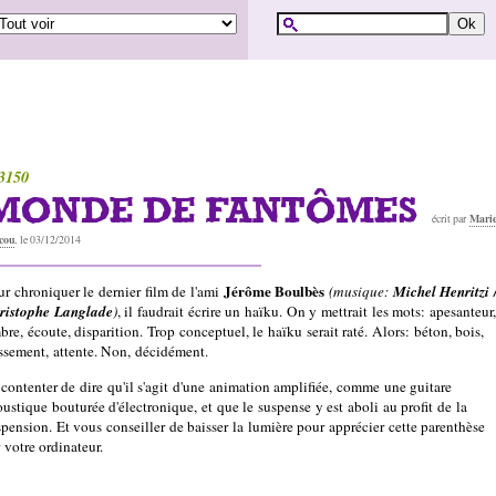
3150
MONDE DE FANTÔMES
Mari
écrit par
cou
, le 03/12/2014
Jérôme Boulbès
ur chroniquer le dernier film de l'ami
(musique:
Michel Henritzi 
ristophe Langlade
)
, il faudrait écrire un haïku. On y mettrait les mots: apesanteur,
re, écoute, disparition. Trop conceptuel, le haïku serait raté. Alors: béton, bois,
issement, attente. Non, décidément.
 contenter de dire qu'il s'agit d'une animation amplifiée, comme une guitare
oustique bouturée d'électronique, et que le suspense y est aboli au profit de la
spension. Et vous conseiller de baisser la lumière pour apprécier cette parenthèse
 votre ordinateur.