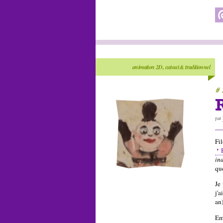
animation 2D, cutout & traditionnel
# 
par
Fi
in
qu
Je 
j'a
an
Em