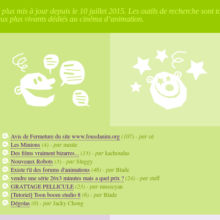
lus mis à jour depuis le 10 juillet 2015. Les outils de recherche sont t
eux plus vivants dédiés au cinéma d’animation.
Avis de Fermeture du site www.fousdanim.org
(107) - par
cé
Les Minions
(4) - par
meule
Des films vraiment bizarres...
(13) - par
kachoudas
Nouveaux Robots
(3) - par
Sluggy
Existe t'il des forums d'animations
(46) - par
Blade
vendre une série 26x3 minutes mais a quel prix ?
(24) - par
steff
GRATTAGE PELLICULE
(23) - par
musecyan
[Tutoriel] Toon boom studio 8
(6) - par
Blade
Dégolas
(0) - par
Jacky Chong