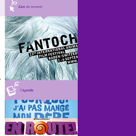
Lien
du moment
e
/
l'
Agenda