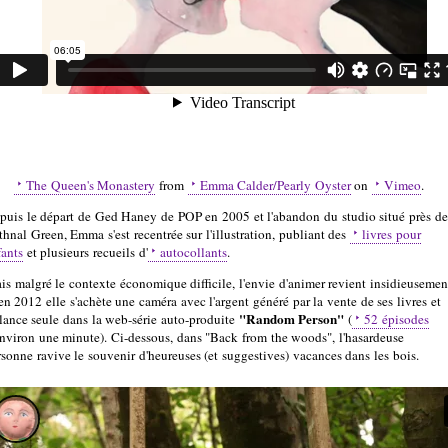
The Queen's Monastery
from
Emma Calder/Pearly Oyster
on
Vimeo
.
puis le départ de Ged Haney de POP en 2005 et l'abandon du studio situé près de
thnal Green, Emma s'est recentrée sur l'illustration, publiant des
livres pour
fants
et plusieurs recueils d'
autocollants
.
is malgré le contexte économique difficile, l'envie d'animer revient insidieusemen
en 2012 elle s'achète une caméra avec l'argent généré par la vente de ses livres et
"Random Person"
 lance seule dans la web-série auto-produite
(
52 épisodes
environ une minute). Ci-dessous, dans "Back from the woods", l'hasardeuse
rsonne ravive le souvenir d'heureuses (et suggestives) vacances dans les bois.