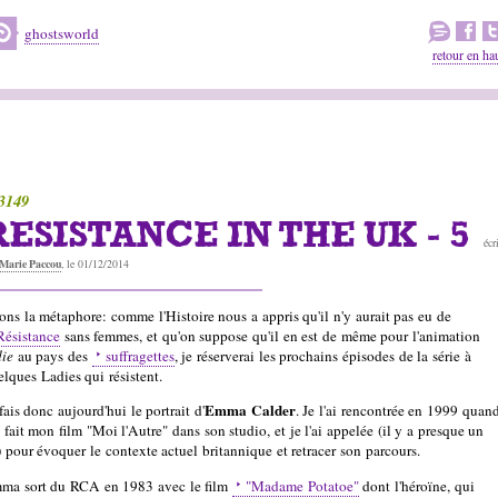
ghostsworld
retour en ha
3149
RESISTANCE IN THE UK - 5
écr
Marie Paccou
, le 01/12/2014
lons la métaphore: comme l'Histoire nous a appris qu'il n'y aurait pas eu de
Résistance
sans femmes, et qu'on suppose qu'il en est de même pour l'animation
die
au pays des
suffragettes
, je réserverai les prochains épisodes de la série à
elques Ladies qui résistent.
Emma Calder
fais donc aujourd'hui le portrait d'
. Je l'ai rencontrée en 1999 quan
i fait mon film "Moi l'Autre" dans son studio, et je l'ai appelée (il y a presque un
) pour évoquer le contexte actuel britannique et retracer son parcours.
ma sort du RCA en 1983 avec le film
"Madame Potatoe"
dont l'héroïne, qui