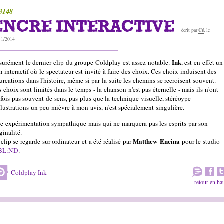
3148
ENCRE INTERACTIVE
Cé
écrit par
, le
11/2014
Ink
surément le dernier clip du groupe Coldplay est assez notable.
, est en effet un
m interactif où le spectateur est invité à faire des choix. Ces choix induisent des
urcations dans l'histoire, même si par la suite les chemins se recroisent souvent.
 choix sont limités dans le temps - la chanson n'est pas éternelle - mais ils n'ont
rfois pas souvent de sens, pas plus que la technique visuelle, stéréoype
illustrations un peu mièvre à mon avis, n'est spécialement singulière.
e expérimentation sympathique mais qui ne marquera pas les esprits par son
ginalité.
Matthew Encina
clip se regarde sur ordinateur et a été réalisé par
pour le studio
BL:ND
.
Coldplay Ink
retour en ha