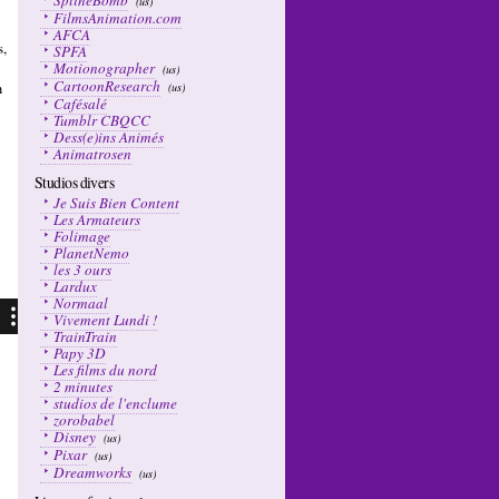
SplineBomb
(us)
FilmsAnimation.com
AFCA
s,
SPFA
Motionographer
(us)
CartoonResearch
m
(us)
Cafésalé
Tumblr CBQCC
Dess(e)ins Animés
Animatrosen
Studios divers
Je Suis Bien Content
Les Armateurs
Folimage
PlanetNemo
les 3 ours
Lardux
Normaal
Vivement Lundi !
TrainTrain
Papy 3D
Les films du nord
2 minutes
studios de l'enclume
zorobabel
Disney
(us)
Pixar
(us)
Dreamworks
(us)