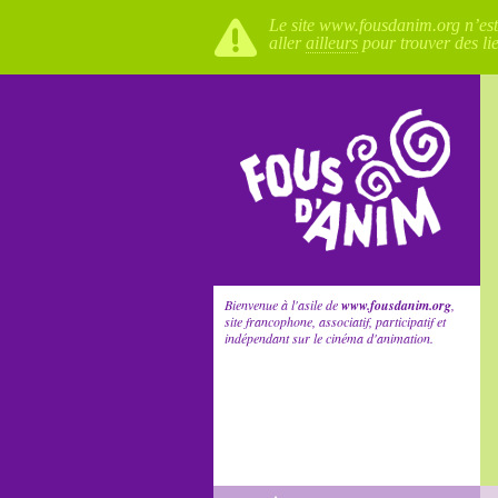
Le site www.fousdanim.org n’est p
aller
ailleurs
pour trouver des li
Bienvenue à l'asile de
www.fousdanim.org
,
site francophone, associatif, participatif et
indépendant sur le cinéma d'animation.