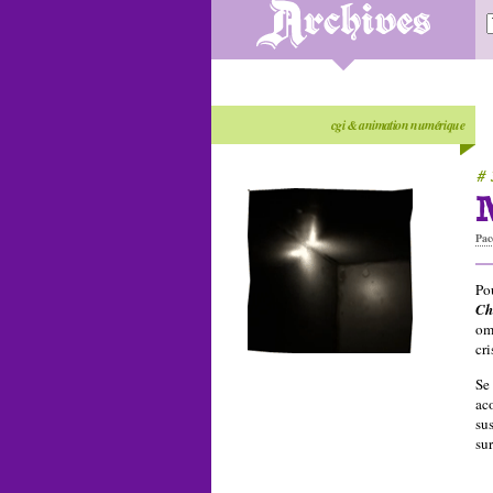
cgi & animation numérique
# 
Pac
Po
Ch
omb
cr
Se
ac
su
sur