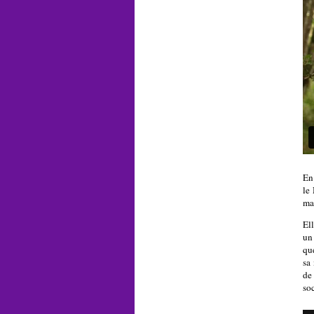
En
le
ma
El
un 
qu
sa
de
so