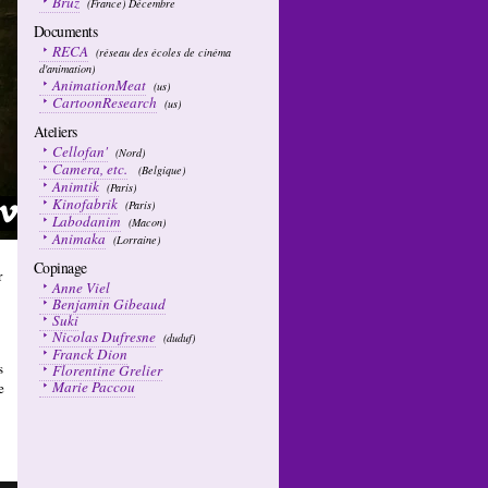
Bruz
(France) Décembre
Documents
RECA
(réseau des écoles de cinéma
d'animation)
AnimationMeat
(us)
CartoonResearch
(us)
Ateliers
Cellofan'
(Nord)
Camera, etc.
(Belgique)
Animtik
(Paris)
Kinofabrik
(Paris)
Labodanim
(Macon)
Animaka
(Lorraine)
Copinage
r
Anne Viel
Benjamin Gibeaud
Suki
Nicolas Dufresne
(duduf)
Franck Dion
s
Florentine Grelier
Marie Paccou
e