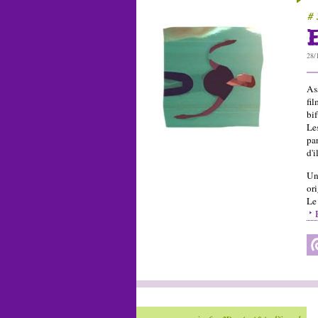
# 
28/
As
fil
bif
Les
pa
d'
Un
ori
Le 