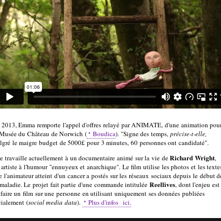
 2013, Emma remporte l'appel d'offres relayé par ANIMATE, d'une animation pou
 Musée du Château de Norwich (
Boudica
). "Signe des temps,
précise-t-elle,
lgré le maigre budget de 5000£ pour 3 minutes, 60 personnes ont candidaté".
Richard Wright
le travaille actuellement à un documentaire animé sur la vie de
,
artiste à l'humour "ennuyeux et anarchique". Le film utilise les photos et les texte
e l'animateur atteint d'un cancer a postés sur les réseaux sociaux depuis le début d
Reellives
 maladie. Le projet fait partie d'une commande intitulée
, dont l'enjeu est
 faire un film sur une personne en utilisant uniquement ses données publiées
cialement (
social media data
).
Plus d'infos ici.