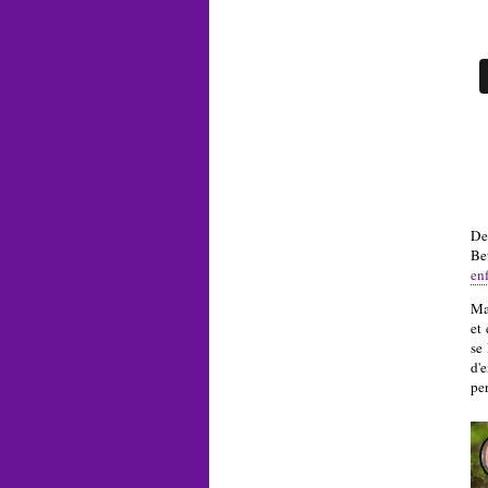
De
Be
en
Ma
et 
se
d'
pe