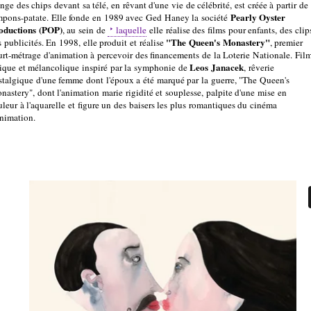
ge des chips devant sa télé, en rêvant d'une vie de célébrité, est créée à partir de
Pearly Oyster
mpons-patate. Elle fonde en 1989 avec Ged Haney la société
oductions (POP)
, au sein de
laquelle
elle réalise des films pour enfants, des clip
"The Queen's Monastery"
 publicités. En 1998, elle produit et réalise
, premier
urt-métrage d'animation à percevoir des financements de la Loterie Nationale. Fil
Leos Janacek
rique et mélancolique inspiré par la symphonie de
, rêverie
stalgique d'une femme dont l'époux a été marqué par la guerre, "The Queen's
nastery", dont l'animation marie rigidité et souplesse, palpite d'une mise en
uleur à l'aquarelle et figure un des baisers les plus romantiques du cinéma
animation.