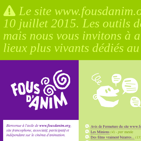
Le site www.fousdanim.or
10 juillet 2015. Les outils 
mais nous vous invitons à a
lieux plus vivants dédiés a
Bienvenue à l'asile de
www.fousdanim.org
,
Avis de Fermeture du site www.
site francophone, associatif, participatif et
Les Minions
(4) - par
meule
indépendant sur le cinéma d'animation.
Des films vraiment bizarres...
(13