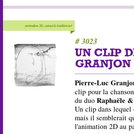
animation 2D, cutout & traditionnel
# 3023
UN CLIP D
GRANJON
Pierre-Luc Granjo
clip pour la chanso
Raphaële &
du duo
Un clip dans lequel 
mais il semblerait qu'
l'animation 2D au p