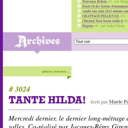
Nouveaux Robots
(3) - par
Slug
Existe t'il des forums d'animation
vendre une série 26x3 minutes mai
GRATTAGE PELLICULE
(23) -
[Tutoriel] Toon boom studio 8
(6)
Dégolas
(0) - par
Jacky Chong
opinions, interviews...
# 3024
TANTE HILDA!
Marie P
écrit par
Mercredi dernier, le dernier long-métrage 
salles. Co-réalisé par Jacques-Rémy Girer