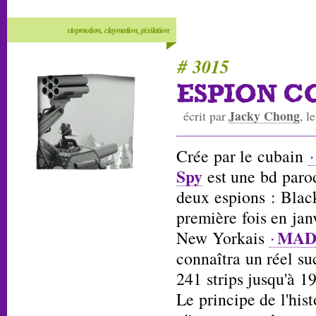
stopmotion, claymation, pixilation
# 3015
ESPION C
Jacky Chong
écrit par
, l
Crée par le cubain
Spy
est une bd paro
deux espions : Blac
première fois en jan
MAD 
New Yorkais
connaîtra un réel su
241 strips jusqu'à 1
Le principe de l'hist