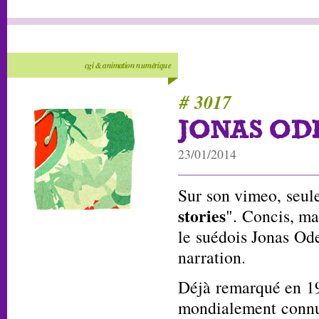
cgi & animation numérique
# 3017
JONAS OD
23/01/2014
Sur son vimeo, seul
stories
". Concis, mai
le suédois Jonas Odel
narration.
Déjà remarqué en 1
mondialement conn