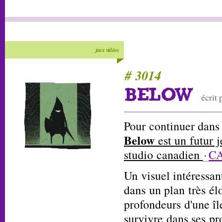
jeux vidéos
# 3014
BELOW
écrit
Pour continuer dans 
Below
est un futur 
studio canadien
C
Un visuel intéressan
dans un plan très él
profondeurs d'une île
survivre dans ses pr