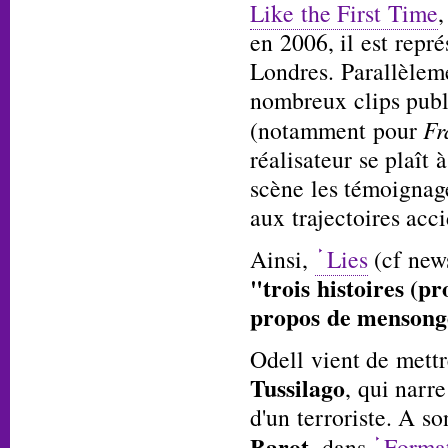
Like the First Time
,
en 2006, il est repr
Londres. Parallèleme
nombreux clips publ
(notamment pour
Fr
réalisateur se plaît 
scène les témoignage
aux trajectoires acc
Ainsi,
Lies
(cf ne
"trois histoires (p
propos de mensong
Odell vient de mettr
Tussilago
, qui narr
d'un terroriste. A s
Barot
, dans
Forma