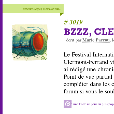
evènement, expos, sorties, cinéma...
# 3019
BZZZ, CL
Marie Paccou
écrit par
, 
Le Festival Interna
Clermont-Ferrand vie
ai rédigé une chron
Point de vue partial
compléter dans les 
forum si vous le sou
une Folle un jour au plus popu