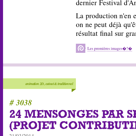
dernier Festival d'
La production n'en e
on ne peut déjà qu'ê
résultat final sur gr
Les premières images�?�
animation 2D, cutout & traditionnel
# 3038
24 MENSONGES PAR 
(PROJET CONTRIBUTI
21/03/2014