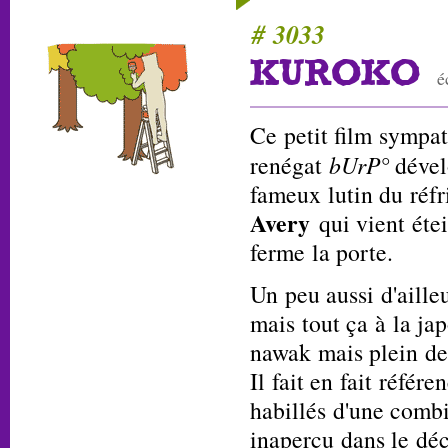
# 3033
KUROKO
é
Ce petit film sympa
renégat
bUrP°
dével
fameux lutin du réf
Avery
qui vient éte
ferme la porte.
Un peu aussi d'ail
mais tout ça à la ja
nawak mais plein de
Il fait en fait référ
habillés d'une comb
inaperçu dans le déc