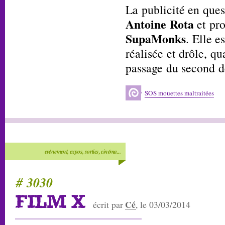
La publicité en ques
Antoine Rota
et pro
SupaMonks
. Elle e
réalisée et drôle, qu
passage du second d
SOS mouettes maltraitées
evènement, expos, sorties, cinéma...
# 3030
FILM X
Cé
écrit par
, le 03/03/2014