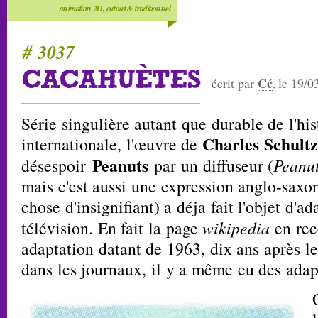
animation 2D, cutout & traditionnel
# 3037
CACAHUÈTES
Cé
écrit par
, le 19/
Série singulière autant que durable de l'hi
Charles Schultz
internationale, l'œuvre de
Peanuts
désespoir
par un diffuseur (
Peanu
mais c'est aussi une expression anglo-sax
chose d'insignifiant) a déja fait l'objet d'
télévision. En fait la page
wikipedia
en rec
adaptation datant de 1963, dix ans après l
dans les journaux, il y a même eu des adapt