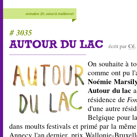
animation 2D, cutout & traditionnel
# 3035
AUTOUR DU LAC
Cé
écrit par
,
On souhaite à to
comme ont pu l'
Noémie Marsil
Autour du lac
a
résidence de
Fo
d'une autre rési
Belgique pour la
dans moults festivals et primé par la même
Annecy l'an dernier, prix Wallonie-Bruxell