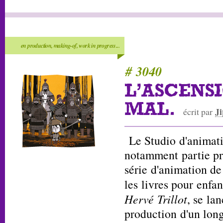
en production, making-of, work in progress...
# 3040
L'ASCENSI
MAL.
Ji
écrit par
Le Studio d'animati
notamment partie pr
série d'animation d
les livres pour enfa
Hervé Trillot
, se la
production d'un lon