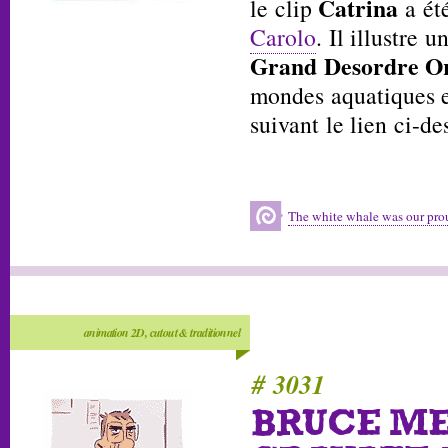
Catrina
le clip
a ét
Carolo
. Il illustre
Grand Desordre Or
mondes aquatiques e
suivant le lien ci-de
The white whale was our pro
animation 2D, cutout & traditionnel
# 3031
BRUCE ME