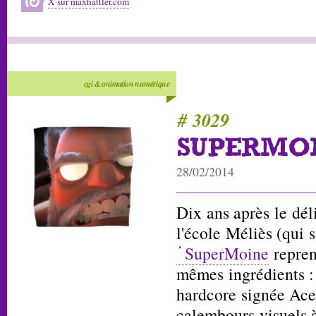
X sur maxhattler.com
cgi & animation numérique
# 3029
SUPERMOI
28/02/2014
Dix ans après le dél
l'école Méliès (qui 
SuperMoine
repren
mêmes ingrédients :
hardcore signée Ace
calembours visuels 