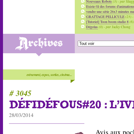
Nouveaux Robots
(3) - par
Slug
Existe t'il des forums d'animation
vendre une série 26x3 minutes mai
GRATTAGE PELLICULE
(23) -
[Tutoriel] Toon boom studio 8
(6)
Dégolas
(0) - par
Jacky Chong
evènement, expos, sorties, cinéma...
# 3045
DÉFIDÉFOUS#20 : L'I
28/03/2014
Avis aux poch