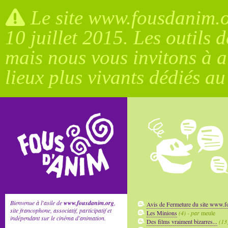
Le site www.fousdanim.or
10 juillet 2015. Les outils 
mais nous vous invitons à a
lieux plus vivants dédiés a
Bienvenue à l'asile de
www.fousdanim.org
,
Avis de Fermeture du site www.
site francophone, associatif, participatif et
Les Minions
(4) - par
meule
indépendant sur le cinéma d'animation.
Des films vraiment bizarres...
(13