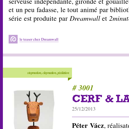
serveuse indépendante, gironde et gouaill
et un peu fadasse, le tout animé par bibliot
série est produite par
Dreamwall
et
2minut
le teaser chez Dreamwall
stopmotion, claymation, pixilation
# 3001
CERF & L
25/12/2013
Péter Vácz
, réalisa