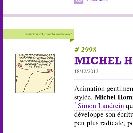
animation 2D, cutout & traditionnel
# 2998
MICHEL 
18/12/2013
Animation gentiment
Michel Ho
stylée,
Simon Landrein
qui
développe son écritu
peu plus radicale, po