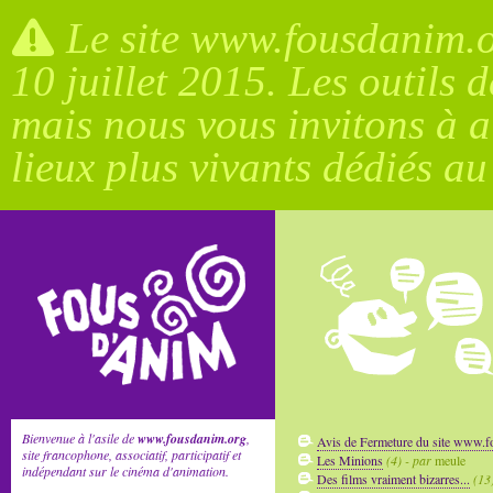
Le site www.fousdanim.or
10 juillet 2015. Les outils 
mais nous vous invitons à a
lieux plus vivants dédiés a
Bienvenue à l'asile de
www.fousdanim.org
,
Avis de Fermeture du site www.
site francophone, associatif, participatif et
Les Minions
(4) - par
meule
indépendant sur le cinéma d'animation.
Des films vraiment bizarres...
(13