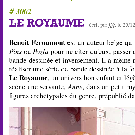
# 3002
LE ROYAUME
Cé
écrit par
, le 25/1
Benoit Feroumont
est un auteur belge qu
Pins
ou
Pozla
pour ne citer qu'eux, passer 
bande dessinée et inversement. Il a même r
réaliser une série de bande dessinée à la fo
Le Royaume
, un univers bon enfant et lé
scène une servante,
Anne
, dans un petit r
figures archétypales du genre, prépublié 