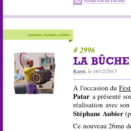
Noodle Fish sur YouTube
stopmotion, claymation, pixilation
# 2996
LA BÛCHE
Kassi
, le 16/12/2013
A l'occasion du
Fest
Patar
a présenté so
réalisation avec son
Stéphane Aubier
(p
Ce nouveau 26mn 