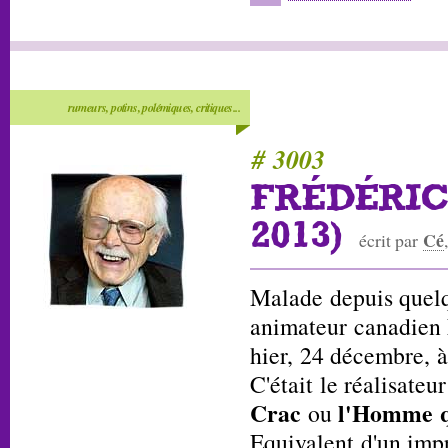
rumeurs, potins, polémiques, critiques...
# 3003
FRÉDÉRIC 
2013)
Cé
écrit par
Malade depuis quelq
animateur canadien
hier, 24 décembre, 
C'était le réalisate
Crac
l'Homme qu
ou
Equivalent d'un impr