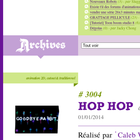
Nouveaux Robots
(3) - par
Slug
Existe t'il des forums d'animation
vendre une série 26x3 minutes mai
GRATTAGE PELLICULE
(23) -
[Tutoriel] Toon boom studio 8
(6)
Dégolas
(0) - par
Jacky Chong
animation 2D, cutout & traditionnel
# 3004
HOP HOP
01/01/2014
Réalisé par
Caleb