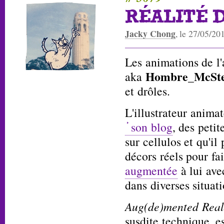
RÉALITÉ 
Jacky Chong
, le 27/05/20
Les animations de l
Hombre_McSt
aka
et drôles.
L'illustrateur anima
son blog
, des petit
sur cellulos et qu'il
décors réels pour fa
augmentée
à lui ave
dans diverses situati
Aug(de)mented Real
susdite technique, e