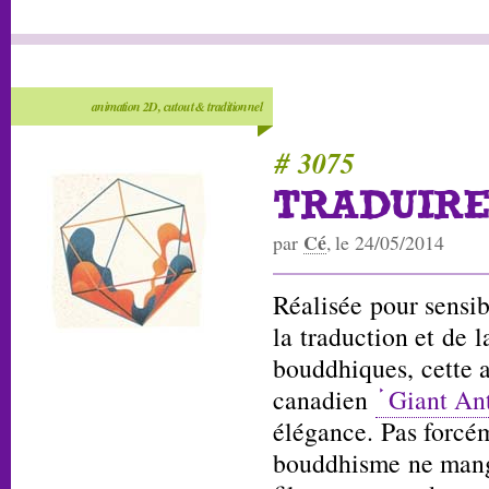
animation 2D, cutout & traditionnel
# 3075
TRADUIR
Cé
par
, le 24/05/2014
Réalisée pour sensib
la traduction et de 
bouddhiques, cette 
canadien
Giant An
élégance. Pas forcém
bouddhisme ne mange