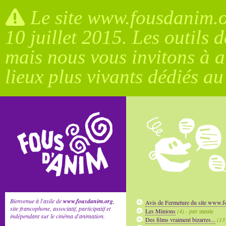
Le site www.fousdanim.or
10 juillet 2015. Les outils 
mais nous vous invitons à a
lieux plus vivants dédiés a
Bienvenue à l'asile de
www.fousdanim.org
,
Avis de Fermeture du site www.
site francophone, associatif, participatif et
Les Minions
(4) - par
meule
indépendant sur le cinéma d'animation.
Des films vraiment bizarres...
(13