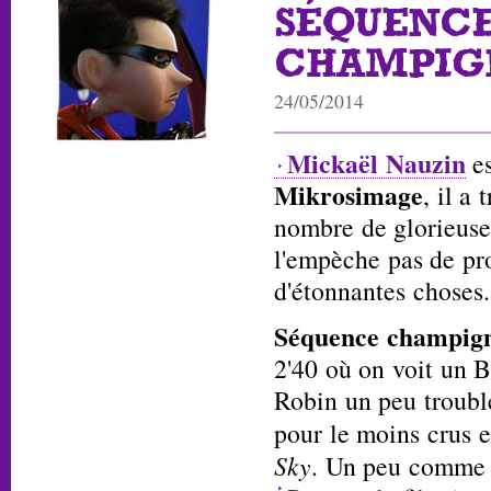
SÉQUENC
CHAMPIG
24/05/2014
Mickaël Nauzin
es
Mikrosimage
, il a 
nombre de glorieuse
l'empèche pas de pro
d'étonnantes choses.
Séquence champig
2'40 où on voit un 
Robin un peu troubl
pour le moins crus 
Sky
. Un peu comme l