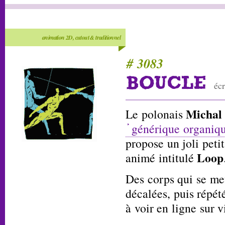
animation 2D, cutout & traditionnel
# 3083
BOUCLE
écr
Michal
Le polonais
générique organiq
propose un joli peti
Loop
animé intitulé
Des corps qui se meu
décalées, puis répét
à voir en ligne sur 