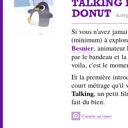
TALKING 
DONUT
écrit
Si vous n'avez jama
(minimum) à explor
Besnier
, animateur
par le bandeau et la
voila, c'est le mome
Et la première introd
court métrage qu'il 
Talking
, un petit f
fait du bien.
Causette sur vimeo