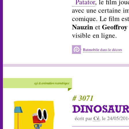
Patator
, le film jo
avec une certaine i
comique. Le film est
Nauzin
Geoffroy
et
visible en ligne.
Batmobile dans le décors
cgi & animation numérique
# 3071
DINOSAUR
Cé
écrit par
, le 24/05/201