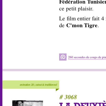
Fédération Tunisie
ce petit plaisir.
Le film entier fait 
C'mon Tigre
de
.
260 secondes de coups de pi
animation 2D, cutout & traditionnel
# 3068
LA DEUXI