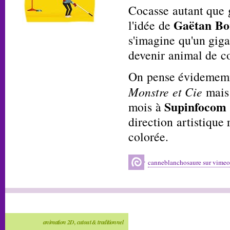
Cocasse autant que g
Gaëtan Bo
l'idée de
s'imagine qu'un gig
devenir animal de 
On pense évidememn
Monstre et Cie
mais 
Supinfocom
mois à
direction artistique
colorée.
canneblanchosaure sur vimeo
animation 2D, cutout & traditionnel