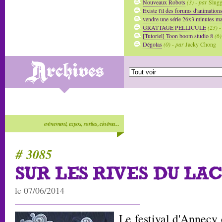
Nouveaux Robots
(3) - par
Slug
Existe t'il des forums d'animation
vendre une série 26x3 minutes mai
GRATTAGE PELLICULE
(23) -
[Tutoriel] Toon boom studio 8
(6)
Dégolas
(0) - par
Jacky Chong
evènement, expos, sorties, cinéma...
# 3085
SUR LES RIVES DU LAC
le 07/06/2014
Le festival d'Annecy