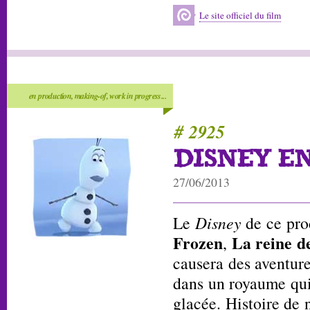
Le site officiel du film
en production, making-of, work in progress...
# 2925
DISNEY E
27/06/2013
Le
Disney
de ce pro
Frozen
La reine d
,
causera des aventur
dans un royaume qui
glacée. Histoire de n