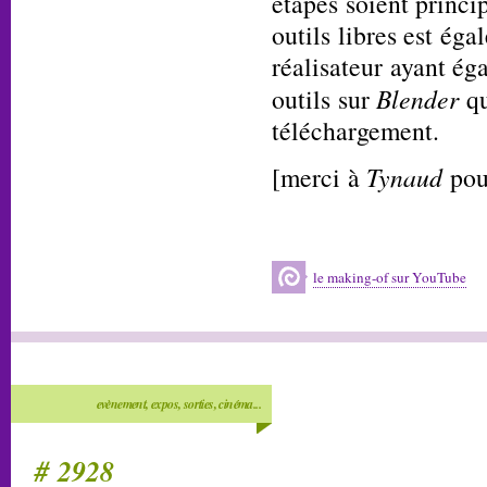
étapes soient princi
outils libres est éga
réalisateur ayant é
outils sur
Blender
qu
téléchargement.
[merci à
Tynaud
pour
le making-of sur YouTube
evènement, expos, sorties, cinéma...
# 2928