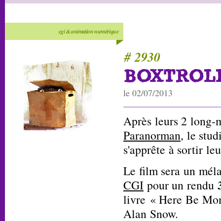
cgi & animation numérique
# 2930
BOXTROL
le 02/07/2013
Après leurs 2 long-
Paranorman
, le stu
s'apprête à sortir le
Le film sera un mél
CGI
pour un rendu
livre « Here Be Mons
Alan Snow.