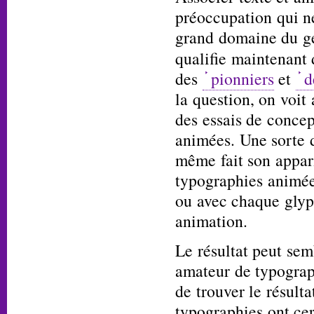
préoccupation qui ne
grand domaine du gé
qualifie maintenant
des
pionniers
et
d
la question, on voit
des essais de conce
animées. Une sorte 
même fait son appar
typographies animées
ou avec chaque glyp
animation.
Le résultat peut sem
amateur de typogra
de trouver le résult
typographies ont cer