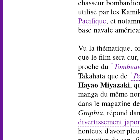
chasseur bombardier
utilisé par les Kam
Pacifique
, et notamm
base navale américa
Vu la thématique, o
que le film sera dur,
proche du
Tombeau
Takahata que de
P
Hayao Miyazaki
, q
manga du même nom 
dans le magazine d
Graphix
, répond da
divertissement japo
honteux d'avoir pleu
projection de son fi