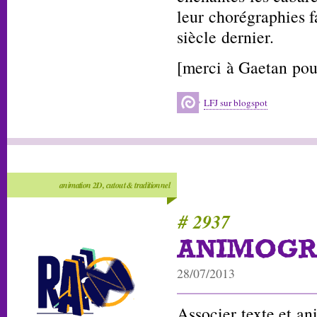
leur chorégraphies 
siècle dernier.
[merci à Gaetan pour
LFJ sur blogspot
animation 2D, cutout & traditionnel
# 2937
ANIMOGR
28/07/2013
Associer texte et an