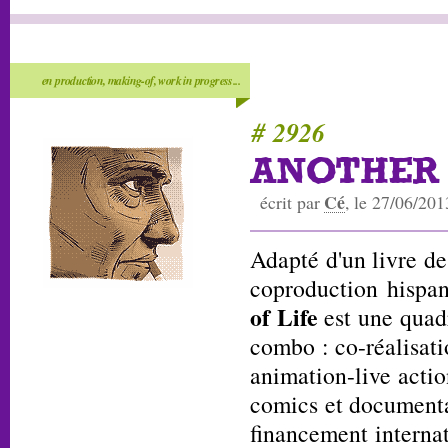
en production, making-of, work in progress...
# 2926
ANOTHER 
Cé
écrit par
, le 27/06/201
Adapté d'un livre d
coproduction hispa
of Life
est une quad
combo : co-réalisat
animation-live acti
comics et documenta
financement internat