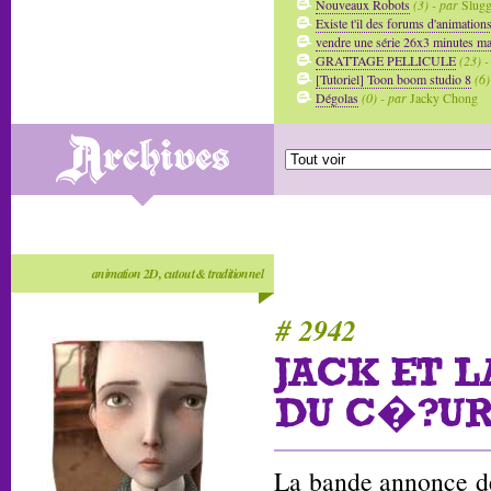
Nouveaux Robots
(3) - par
Slug
Existe t'il des forums d'animation
vendre une série 26x3 minutes mai
GRATTAGE PELLICULE
(23) -
[Tutoriel] Toon boom studio 8
(6)
Dégolas
(0) - par
Jacky Chong
animation 2D, cutout & traditionnel
# 2942
JACK ET 
DU C�?U
La bande annonce de