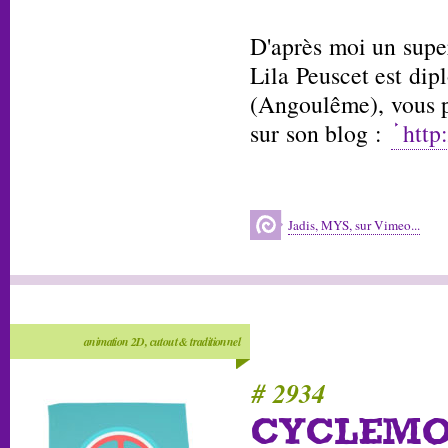
D'après moi un supe
Lila Peuscet est di
(Angoulême), vous p
sur son blog :
http
Jadis, MYS, sur Vimeo...
animation 2D, cutout & traditionnel
# 2934
CYCLEM