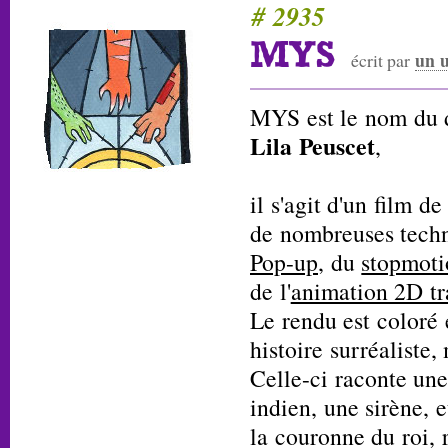
# 2935
MYS
un 
écrit par
MYS est le nom du 
Lila Peuscet
,
il s'agit d'un film d
de nombreuses techn
Pop-up
, du
stopmoti
de l'
animation 2D tr
Le rendu est coloré 
histoire surréaliste,
Celle-ci raconte un
indien, une sirène, 
la couronne du roi,