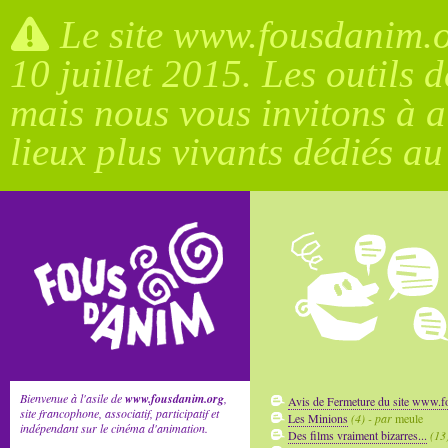
Le site www.fousdanim.or
10 juillet 2015. Les outils 
mais nous vous invitons à a
lieux plus vivants dédiés a
Bienvenue à l'asile de
www.fousdanim.org
,
Avis de Fermeture du site www.
site francophone, associatif, participatif et
Les Minions
(4) - par
meule
indépendant sur le cinéma d'animation.
Des films vraiment bizarres...
(13