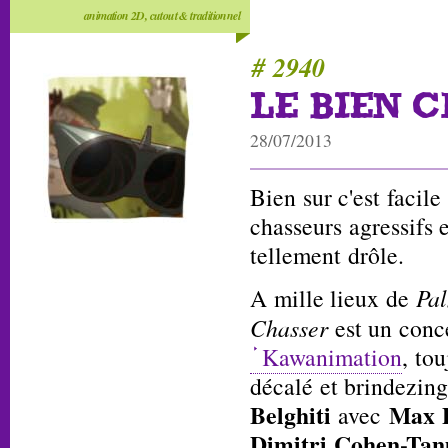
animation 2D, cutout & traditionnel
# 2940
LE BIEN 
28/07/2013
Bien sur c'est facile
chasseurs agressifs 
tellement drôle.
A mille lieux de
Pa
Chasser
est un conce
Kawanimation
, tou
décalé et brindezing
Belghiti
Max Pa
avec
Dimitri Cohen-Tanu