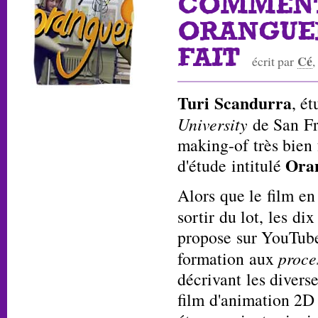
COMMEN
ORANGUER
FAIT
Cé
écrit par
,
Turi Scandurra
, ét
University
de San Fr
making-of très bien f
Oran
d'étude intitulé
Alors que le film e
sortir du lot, les d
propose sur YouTube
formation aux
proce
décrivant les divers
film d'animation 2D 