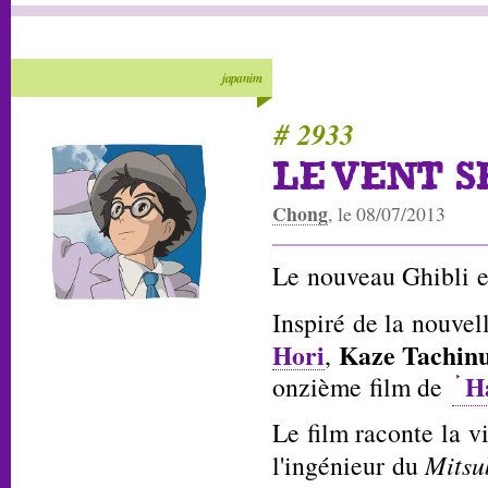
japanim
# 2933
LE VENT S
Chong
, le 08/07/2013
Le nouveau Ghibli es
Inspiré de la nouve
Hori
Kaze Tachin
,
H
onzième film de
Le film raconte la v
l'ingénieur du
Mitsu