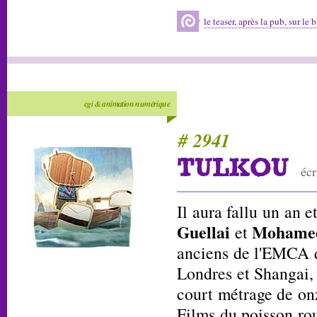
le teaser, après la pub, sur le
cgi & animation numérique
# 2941
TULKOU
écr
Il aura fallu un an e
Guellai
Mohamed
et
anciens de l'EMCA q
Londres et Shangai, 
court métrage de on
Films du poisson ro