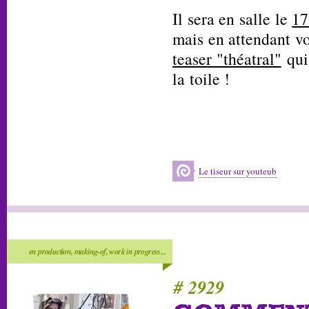
Il sera en salle le
17
mais en attendant v
teaser "théatral"
qui 
la toile !
Le tiseur sur youteub
en production, making-of, work in progress...
# 2929