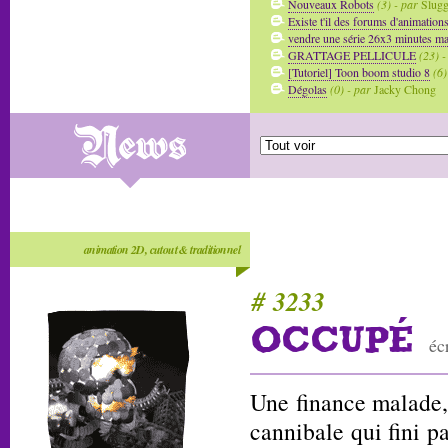
Nouveaux Robots
(3) - par
Slug
Existe t'il des forums d'animation
vendre une série 26x3 minutes mai
GRATTAGE PELLICULE
(23) -
[Tutoriel] Toon boom studio 8
(6)
Dégolas
(0) - par
Jacky Chong
animation 2D, cutout & traditionnel
# 3233
OCCUPÉ
éc
Une finance malade, 
cannibale qui fini p