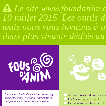
Le site www.fousdanim.or
10 juillet 2015. Les outils 
mais nous vous invitons à a
lieux plus vivants dédiés a
Bienvenue à l'asile de
www.fousdanim.org
,
Avis de Fermeture du site www.
site francophone, associatif, participatif et
Les Minions
(4) - par
meule
indépendant sur le cinéma d'animation.
Des films vraiment bizarres...
(13