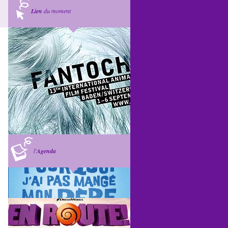
Lien
du moment
l'
Agenda