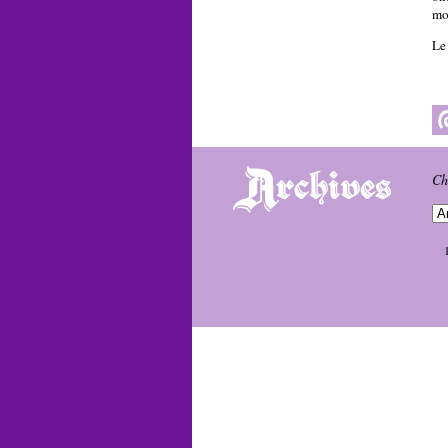
mo
Le
Ch