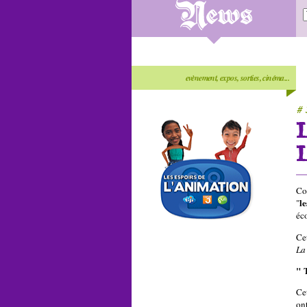
evènement, expos, sorties, cinéma...
# 
Co
l
"
éc
Cet
La
" 
Ce
ont