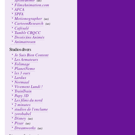
SplineBomb
(us)
FilmsAnimation.com
AFCA
SPFA
Motionographer
(us)
CartoonResearch
(us)
Cafésalé
Tumblr CBQCC
Dess(e)ins Animés
Animatrosen
Studios divers
Je Suis Bien Content
Les Armateurs
Folimage
PlanetNemo
les 3 ours
Lardux
Normaal
Vivement Lundi !
TrainTrain
Papy 3D
Les films du nord
2 minutes
studios de l'enclume
zorobabel
Disney
(us)
Pixar
(us)
Dreamworks
(us)