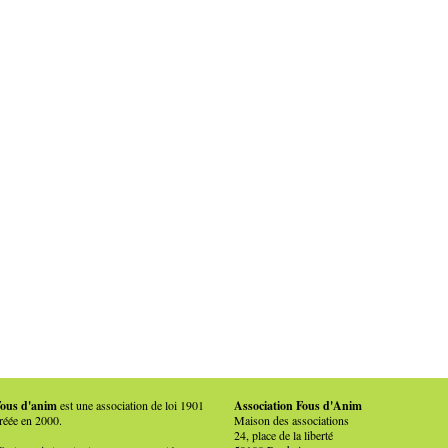
ous d'anim
est une association de loi 1901
Association Fous d'Anim
réée en 2000.
Maison des associations
24, place de la liberté