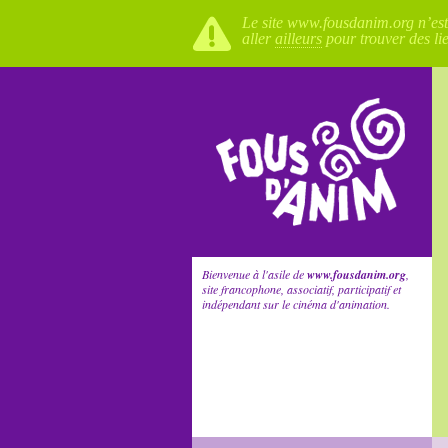
Le site www.fousdanim.org n’est p
aller
ailleurs
pour trouver des li
Bienvenue à l'asile de
www.fousdanim.org
,
site francophone, associatif, participatif et
indépendant sur le cinéma d'animation.