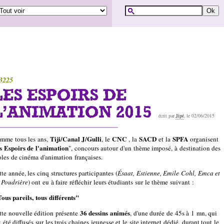
3225
LES ESPOIRS DE
L'ANIMATION 2015
Jipé
écrit par
, le 02/06/2015
Tiji/Canal J/Gulli
CNC
SACD
SPFA
mme tous les ans,
, le
, la
et la
organisent
es Espoirs de l'animation
", concours autour d'un thème imposé, à destination des
oles de cinéma d'animation françaises.
te année, les cinq structures participantes (
Ésaat, Estienne, Emile Cohl, Emca et
 Poudrière
) ont eu à faire réfléchir leurs étudiants sur le thème suivant :
Tous pareils, tous différents"
36 dessins animés
tte nouvelle édition présente
, d'une durée de 45s à 1 mn, qui
 été diffusés sur les trois chaines jeunesse et le site internet dédié, durant tout le