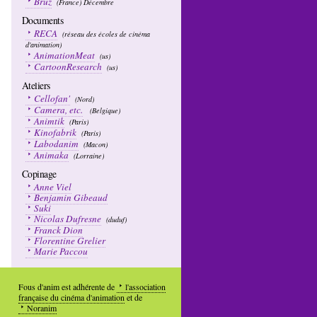
Bruz
(France) Décembre
Documents
RECA
(réseau des écoles de cinéma
d'animation)
AnimationMeat
(us)
CartoonResearch
(us)
Ateliers
Cellofan'
(Nord)
Camera, etc.
(Belgique)
Animtik
(Paris)
Kinofabrik
(Paris)
Labodanim
(Macon)
Animaka
(Lorraine)
Copinage
Anne Viel
Benjamin Gibeaud
Suki
Nicolas Dufresne
(duduf)
Franck Dion
Florentine Grelier
Marie Paccou
Fous d'anim est adhérente de
l'association
française du cinéma d'animation
et de
Noranim