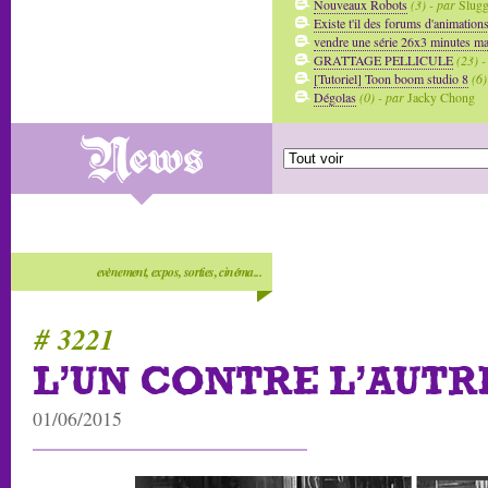
Nouveaux Robots
(3) - par
Slug
Existe t'il des forums d'animation
vendre une série 26x3 minutes mai
GRATTAGE PELLICULE
(23) -
[Tutoriel] Toon boom studio 8
(6)
Dégolas
(0) - par
Jacky Chong
evènement, expos, sorties, cinéma...
# 3221
L'UN CONTRE L'AUTR
01/06/2015