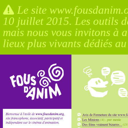
Le site www.fousdanim.or
10 juillet 2015. Les outils 
mais nous vous invitons à a
lieux plus vivants dédiés a
Bienvenue à l'asile de
www.fousdanim.org
,
Avis de Fermeture du site www.
site francophone, associatif, participatif et
Les Minions
(4) - par
meule
indépendant sur le cinéma d'animation.
Des films vraiment bizarres...
(13