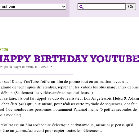
3220
HAPPY BIRTHDAY YOUTUBE
un usager du forum
crit par
, le 30/05/2015
ur ses 10 ans, YouTube s'offre un film de promo tout en animation, avec une
ngtaine de techniques différentres, reprenant les vidéos les plus marquantes depuis
 débuts. (Seulement les vidéos américaines d'ailleurs...)
Hoku & Adam
ur ce faire, ils ont fait appel au duo de réalisateur Los Angelessois
e chez
Partizan
) qui, eux même, pour réaliser cette myriade de séquences, ont fait
pel à de nombreuses personnes, notamment Patamoi-même (5 petites secondes de
te à modeler).
 résultat est un film abécédaire éclectique et dynamique, même si je pense qu'il
ut être un
youtubiste
averti pour capter toutes les références...