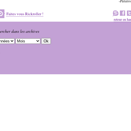
-Patato
Faites vous Rickroller !
retour en ha
ercher dans les archives
1