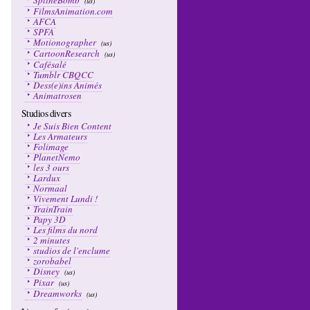
SplineBomb
(us)
FilmsAnimation.com
AFCA
SPFA
Motionographer
(us)
CartoonResearch
(us)
Cafésalé
Tumblr CBQCC
Dess(e)ins Animés
Animatrosen
Studios divers
Je Suis Bien Content
Les Armateurs
Folimage
PlanetNemo
les 3 ours
Lardux
Normaal
Vivement Lundi !
TrainTrain
Papy 3D
Les films du nord
2 minutes
studios de l'enclume
zorobabel
Disney
(us)
Pixar
(us)
Dreamworks
(us)