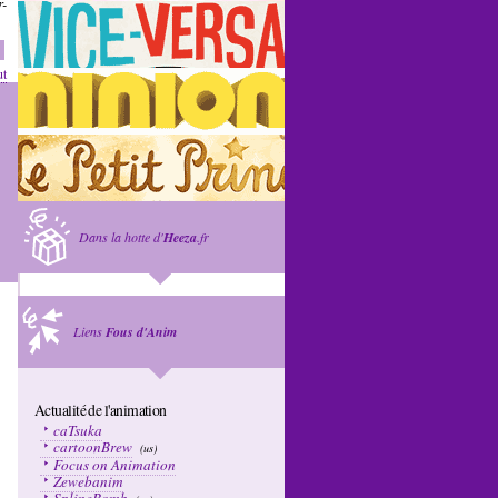
r-
ut
Dans la hotte d'
Heeza
.fr
Liens
Fous d'Anim
Actualité de l'animation
caTsuka
cartoonBrew
(us)
Focus on Animation
Zewebanim