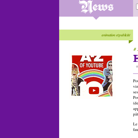
animation et publicité
# 
é
Po
vi
ses
Po
(d
ap
pâ
Le
fa