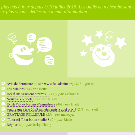
lus mis à jour depuis le 10 juillet 2015. Les outils de recherche sont t
eux plus vivants dédiés au cinéma d’animation.
Avis de Fermeture du site www.fousdanim.org
(107) - par
cé
Les Minions
(4) - par
meule
Des films vraiment bizarres...
(13) - par
kachoudas
Nouveaux Robots
(3) - par
Sluggy
Existe t'il des forums d'animations
(46) - par
Blade
vendre une série 26x3 minutes mais a quel prix ?
(24) - par
steff
GRATTAGE PELLICULE
(23) - par
musecyan
[Tutoriel] Toon boom studio 8
(6) - par
Blade
Dégolas
(0) - par
Jacky Chong