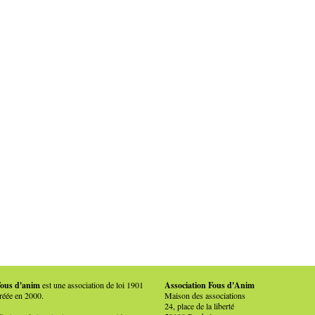
ous d'anim
est une association de loi 1901
Association Fous d'Anim
réée en 2000.
Maison des associations
24, place de la liberté