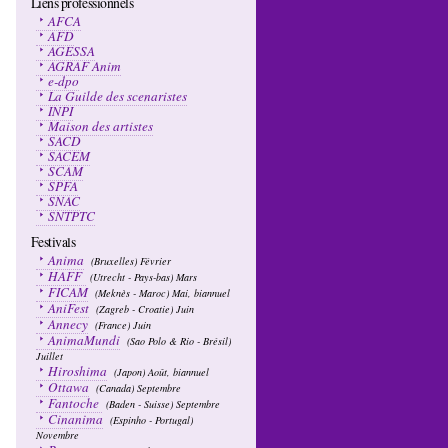
Liens professionnels
AFCA
AFD
AGESSA
AGRAF Anim
e-dpo
La Guilde des scenaristes
INPI
Maison des artistes
SACD
SACEM
SCAM
SPFA
SNAC
SNTPTC
Festivals
Anima
(Bruxelles) Février
HAFF
(Utrecht - Pays-bas) Mars
FICAM
(Meknès - Maroc) Mai, biannuel
AniFest
(Zagreb - Croatie) Juin
Annecy
(France) Juin
AnimaMundi
(Sao Polo & Rio - Brésil)
Juillet
Hiroshima
(Japon) Août, biannuel
Ottawa
(Canada) Septembre
Fantoche
(Baden - Suisse) Septembre
Cinanima
(Espinho - Portugal)
Novembre