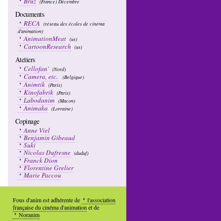
Bruz
(France) Décembre
Documents
RECA
(réseau des écoles de cinéma
d'animation)
AnimationMeat
(us)
CartoonResearch
(us)
Ateliers
Cellofan'
(Nord)
Camera, etc.
(Belgique)
Animtik
(Paris)
Kinofabrik
(Paris)
Labodanim
(Macon)
Animaka
(Lorraine)
Copinage
Anne Viel
Benjamin Gibeaud
Suki
Nicolas Dufresne
(duduf)
Franck Dion
Florentine Grelier
Marie Paccou
Fous d'anim est adhérente de
l'association
française du cinéma d'animation
et de
Noranim