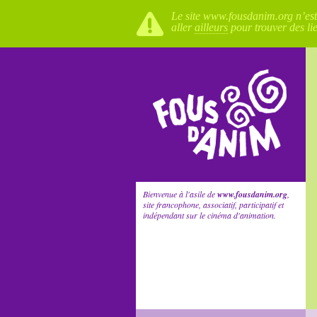
Le site www.fousdanim.org n’est p
aller
ailleurs
pour trouver des li
Bienvenue à l'asile de
www.fousdanim.org
,
site francophone, associatif, participatif et
indépendant sur le cinéma d'animation.