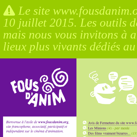
Le site www.fousdanim.or
10 juillet 2015. Les outils 
mais nous vous invitons à a
lieux plus vivants dédiés a
Bienvenue à l'asile de
www.fousdanim.org
,
Avis de Fermeture du site www.
site francophone, associatif, participatif et
Les Minions
(4) - par
meule
indépendant sur le cinéma d'animation.
Des films vraiment bizarres...
(13