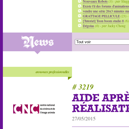
Nouveaux Robots
(3) - par
Slug
Existe t'il des forums d'animation
vendre une série 26x3 minutes mai
GRATTAGE PELLICULE
(23) -
[Tutoriel] Toon boom studio 8
(6)
Dégolas
(0) - par
Jacky Chong
annonces professionnelles
# 3219
AIDE APR
RÉALISAT
27/05/2015