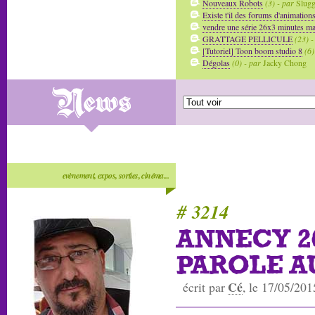
Nouveaux Robots
(3) - par
Slug
Existe t'il des forums d'animation
vendre une série 26x3 minutes mai
GRATTAGE PELLICULE
(23) -
[Tutoriel] Toon boom studio 8
(6)
Dégolas
(0) - par
Jacky Chong
evènement, expos, sorties, cinéma...
# 3214
ANNECY 20
PAROLE A
Cé
écrit par
, le 17/05/201