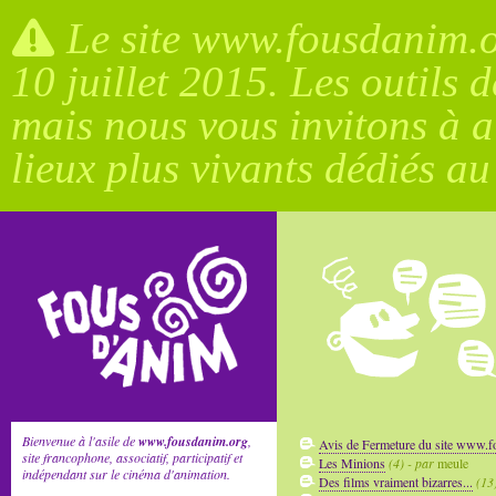
Le site www.fousdanim.or
10 juillet 2015. Les outils 
mais nous vous invitons à a
lieux plus vivants dédiés a
Bienvenue à l'asile de
www.fousdanim.org
,
Avis de Fermeture du site www.
site francophone, associatif, participatif et
Les Minions
(4) - par
meule
indépendant sur le cinéma d'animation.
Des films vraiment bizarres...
(13