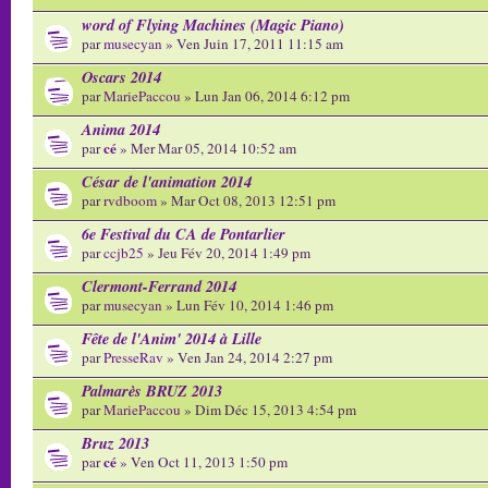
word of Flying Machines (Magic Piano)
par
musecyan
» Ven Juin 17, 2011 11:15 am
Oscars 2014
par
MariePaccou
» Lun Jan 06, 2014 6:12 pm
Anima 2014
cé
par
» Mer Mar 05, 2014 10:52 am
César de l'animation 2014
par
rvdboom
» Mar Oct 08, 2013 12:51 pm
6e Festival du CA de Pontarlier
par
ccjb25
» Jeu Fév 20, 2014 1:49 pm
Clermont-Ferrand 2014
par
musecyan
» Lun Fév 10, 2014 1:46 pm
Fête de l'Anim' 2014 à Lille
par
PresseRav
» Ven Jan 24, 2014 2:27 pm
Palmarès BRUZ 2013
par
MariePaccou
» Dim Déc 15, 2013 4:54 pm
Bruz 2013
cé
par
» Ven Oct 11, 2013 1:50 pm