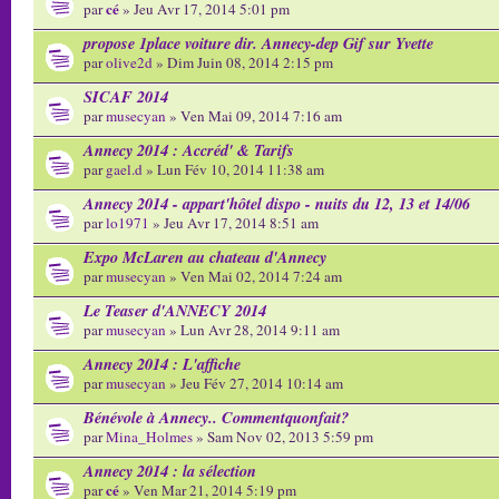
cé
par
» Jeu Avr 17, 2014 5:01 pm
propose 1place voiture dir. Annecy-dep Gif sur Yvette
par
olive2d
» Dim Juin 08, 2014 2:15 pm
SICAF 2014
par
musecyan
» Ven Mai 09, 2014 7:16 am
Annecy 2014 : Accréd' & Tarifs
par
gael.d
» Lun Fév 10, 2014 11:38 am
Annecy 2014 - appart'hôtel dispo - nuits du 12, 13 et 14/06
par
lo1971
» Jeu Avr 17, 2014 8:51 am
Expo McLaren au chateau d'Annecy
par
musecyan
» Ven Mai 02, 2014 7:24 am
Le Teaser d'ANNECY 2014
par
musecyan
» Lun Avr 28, 2014 9:11 am
Annecy 2014 : L'affiche
par
musecyan
» Jeu Fév 27, 2014 10:14 am
Bénévole à Annecy.. Commentquonfait?
par
Mina_Holmes
» Sam Nov 02, 2013 5:59 pm
Annecy 2014 : la sélection
cé
par
» Ven Mar 21, 2014 5:19 pm