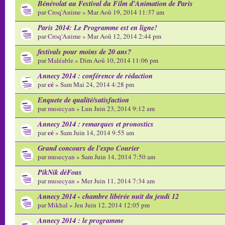
Bénévolat au Festival du Film d'Animation de Paris
par
Croq'Anime
» Mar Aoû 19, 2014 11:37 am
Paris 2014: Le Programme est en ligne!
par
Croq'Anime
» Mar Aoû 12, 2014 2:44 pm
festivals pour moins de 20 ans?
par
Maléable
» Dim Aoû 10, 2014 11:06 pm
Annecy 2014 : conférence de rédaction
cé
par
» Sam Mai 24, 2014 4:28 pm
Enquete de qualité/satisfaction
par
musecyan
» Lun Juin 23, 2014 9:12 am
Annecy 2014 : remarques et pronostics
cé
par
» Sam Juin 14, 2014 9:55 am
Grand concours de l'expo Courier
par
musecyan
» Sam Juin 14, 2014 7:50 am
PikNik déFous
par
musecyan
» Mer Juin 11, 2014 7:34 am
Annecy 2014 - chambre libérée nuit du jeudi 12
par
Mikhal
» Jeu Juin 12, 2014 12:05 pm
Annecy 2014 : le programme