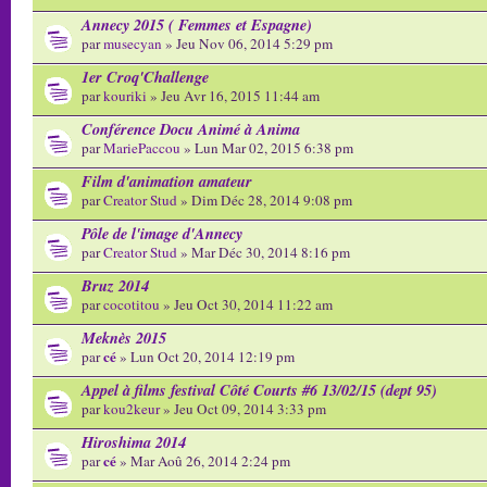
Annecy 2015 ( Femmes et Espagne)
par
musecyan
» Jeu Nov 06, 2014 5:29 pm
1er Croq'Challenge
par
kouriki
» Jeu Avr 16, 2015 11:44 am
Conférence Docu Animé à Anima
par
MariePaccou
» Lun Mar 02, 2015 6:38 pm
Film d'animation amateur
par
Creator Stud
» Dim Déc 28, 2014 9:08 pm
Pôle de l'image d'Annecy
par
Creator Stud
» Mar Déc 30, 2014 8:16 pm
Bruz 2014
par
cocotitou
» Jeu Oct 30, 2014 11:22 am
Meknès 2015
cé
par
» Lun Oct 20, 2014 12:19 pm
Appel à films festival Côté Courts #6 13/02/15 (dept 95)
par
kou2keur
» Jeu Oct 09, 2014 3:33 pm
Hiroshima 2014
cé
par
» Mar Aoû 26, 2014 2:24 pm