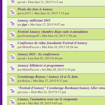
cé
par
» Dim Juin 21, 2015 9:15 am
Picnic des fous à Annecy
par
lo1971
» Mar Juin 16, 2015 7:15 pm
Annecy, millésimé 2015
jipé
par
» Mer Juin 17, 2015 9:07 am
Festival Annecy: chambre dispo suite à annulation
par
DominiqueD
» Mar Juin 16, 2015 3:38 am
Conférence de rédac fousdanim Festival d'Annecy
par
MariePaccou
» Mer Juin 10, 2015 10:26 am
Annecy 2015 : les conférences
cé
par
» Lun Juin 01, 2015 6:46 pm
Annecy: billetterie et programmes
par
MariePaccou
» Jeu Mai 28, 2015 9:34 pm
Covoiturage Rennes / Annecy 14 et 21 Juin
par
Relou
» Mer Mai 27, 2015 9:27 pm
"Festival d'Annecy" Covoiturage Bordeaux/Annecy Aller reto
par
yoyo
» Dim Mai 24, 2015 8:17 pm
Cannes, l'animation reste sur le strapontin
cé
par
» Mer Mai 20, 2015 9:05 am