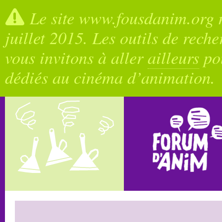
Le site www.fousdanim.org n
juillet 2015. Les outils de rech
vous invitons à aller
ailleurs
pou
dédiés au cinéma d’animation.