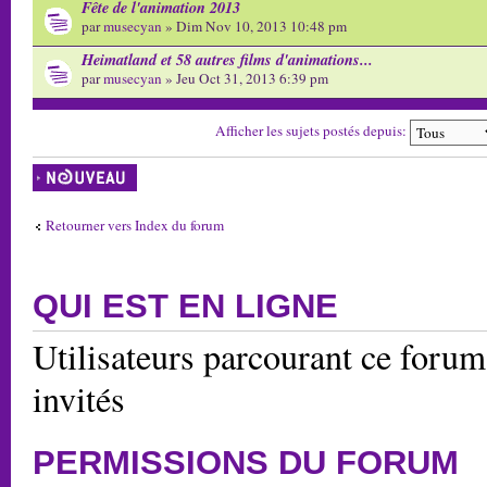
Fête de l'animation 2013
par
musecyan
» Dim Nov 10, 2013 10:48 pm
Heimatland et 58 autres films d'animations...
par
musecyan
» Jeu Oct 31, 2013 6:39 pm
Afficher les sujets postés depuis:
Écrire un nouveau
sujet
Retourner vers Index du forum
QUI EST EN LIGNE
Utilisateurs parcourant ce forum:
invités
PERMISSIONS DU FORUM