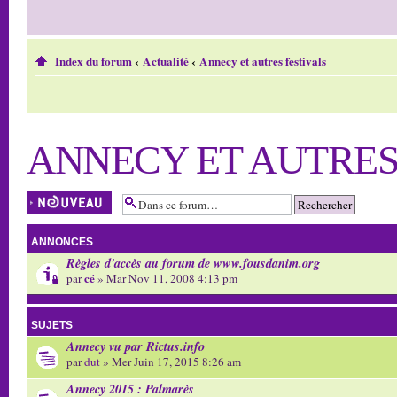
Index du forum
‹
Actualité
‹
Annecy et autres festivals
ANNECY ET AUTRES
Écrire un nouveau
sujet
ANNONCES
Règles d'accès au forum de www.fousdanim.org
cé
par
» Mar Nov 11, 2008 4:13 pm
SUJETS
Annecy vu par Rictus.info
par
dut
» Mer Juin 17, 2015 8:26 am
Annecy 2015 : Palmarès