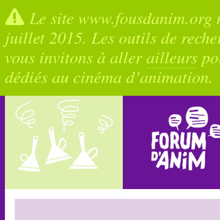
Le site www.fousdanim.org n
juillet 2015. Les outils de rech
vous invitons à aller
ailleurs
pou
dédiés au cinéma d’animation.