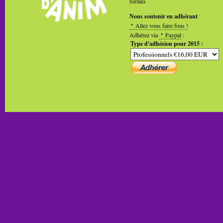
formes
Nous soutenir en adhérant
:
Allez vous faire fous !
Adhérez via
Paypal
:
Type d'adhésion pour 2015 :