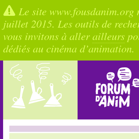
Le site www.fousdanim.org n
juillet 2015. Les outils de rech
vous invitons à aller
ailleurs
pou
dédiés au cinéma d’animation.