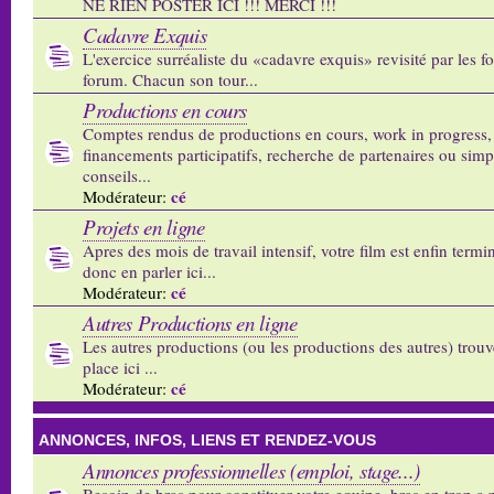
NE RIEN POSTER ICI !!! MERCI !!!
Cadavre Exquis
L'exercice surréaliste du «cadavre exquis» revisité par les 
forum. Chacun son tour...
Productions en cours
Comptes rendus de productions en cours, work in progress,
financements participatifs, recherche de partenaires ou sim
conseils...
cé
Modérateur:
Projets en ligne
Apres des mois de travail intensif, votre film est enfin termi
donc en parler ici...
cé
Modérateur:
Autres Productions en ligne
Les autres productions (ou les productions des autres) trouv
place ici ...
cé
Modérateur:
ANNONCES, INFOS, LIENS ET RENDEZ-VOUS
Annonces professionnelles (emploi, stage...)
Besoin de bras pour constituer votre equipe, bras en trop a p