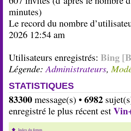
607 invités (d’après le nombre d’
minutes)
Le record du nombre d’utilisateu
2026 12:54 am
Bing [B
Utilisateurs enregistrés:
Légende:
Administrateurs
,
Modé
STATISTIQUES
83300
6982
message(s) •
sujet(s
Vin
enregistré le plus récent est
Index du forum