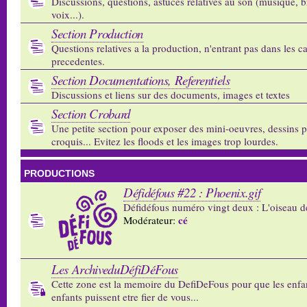
Discussions, questions, astuces relatives au son (musique, b
voix...).
Section Production
Questions relatives a la production, n'entrant pas dans les c
precedentes.
Section Documentations, Referentiels
Discussions et liens sur des documents, images et textes
Section Crobard
Une petite section pour exposer des mini-oeuvres, dessins p
croquis... Evitez les floods et les images trop lourdes.
PRODUCTIONS
Défidéfous #22 : Phoenix.gif
Défidéfous numéro vingt deux : L'oiseau d
cé
Modérateur:
Les ArchiveduDéfiDéFous
Cette zone est la memoire du DefiDeFous pour que les enfa
enfants puissent etre fier de vous...