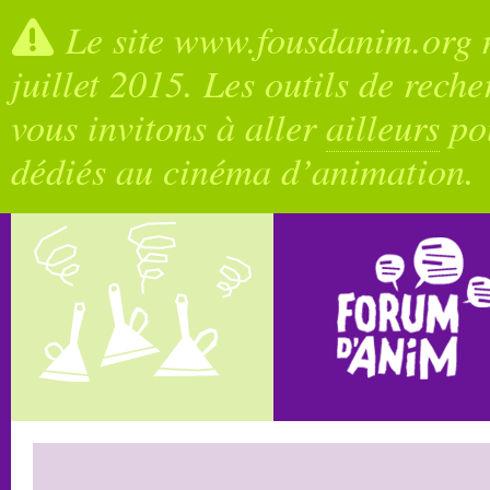
Le site www.fousdanim.org n
juillet 2015. Les outils de rech
vous invitons à aller
ailleurs
pou
dédiés au cinéma d’animation.