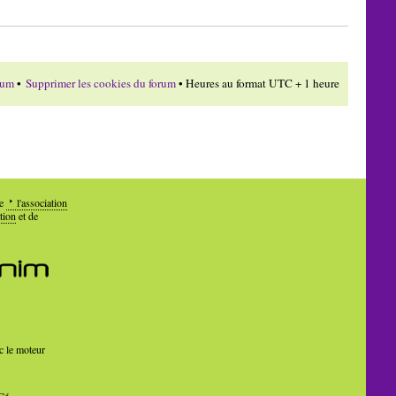
rum
•
Supprimer les cookies du forum
• Heures au format UTC + 1 heure
de
l'association
tion
et de
c le moteur
Cé