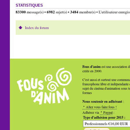
STATISTIQUES
83300
6982
3484
message(s) •
sujet(s) •
membre(s) • L’utilisateur enregist
Index du forum
Fous d'anim
est une association d
créée en 2000.
C'est aussi et surtout une commun
francophone libre et indépendante 
sujet du cinéma d'animation sous t
formes
Nous soutenir en adhérant
:
Allez vous faire fous !
Adhérez via
Paypal
:
Type d'adhésion pour 2015 :