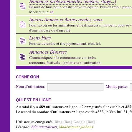
Annonces professionnelles (emploi, stage...)
Besoin de bras pour constituer votre equipe, bras en trop a propose
cé
Modérateur:
Apéros Animés et Autres rendez-vous
Pour savoir où les animateurs et réalisateurs s'imbibent, pour se vo
d'une mousse ou d'un café.
Liens Funs
Pour se detendre et rire joyeusement, c'est ici.
Annonces Diverses
Communiquez a la communaute vos infos
(concours, festivals ...) relatives a l'animation.
CONNEXION
Nom d’utilisateur:
Mot de passe:
QUI EST EN LIGNE
489
Au total il y a
utilisateurs en ligne :: 2 enregistrés, 0 invisible et 48
4333
Le record du nombre d’utilisateurs en ligne est de
, le Ven Juil 31,
Bing [Bot]
Google [Bot]
Utilisateurs enregistrés:
,
Légende:
Administrateurs
,
Modérateurs globaux