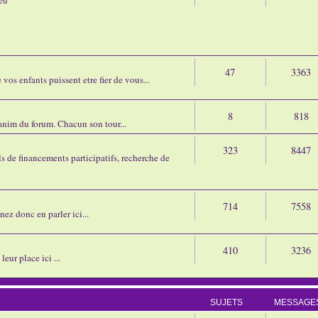
47
3363
os enfants puissent etre fier de vous...
8
818
'anim du forum. Chacun son tour...
323
8447
 de financements participatifs, recherche de
714
7558
nez donc en parler ici...
410
3236
eur place ici ...
SUJETS
MESSAGE