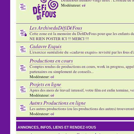
cé
Modérateur:
Les ArchiveduDéfiDéFous
Cette zone est la memoire du DefiDeFous pour que les enfants de v
NE RIEN POSTER ICI !!! MERCI !!!
Cadavre Exquis
L'exercice surréaliste du «cadavre exquis» revisité par les fous d
Productions en cours
Comptes rendus de productions en cours, work in progress, appels
partenaires ou simplement de conseils...
cé
Modérateur:
Projets en ligne
Apres des mois de travail intensif, votre film est enfin termine, ve
cé
Modérateur:
Autres Productions en ligne
Les autres productions (ou les productions des autres) trouveront l
cé
Modérateur:
ANNONCES, INFOS, LIENS ET RENDEZ-VOUS