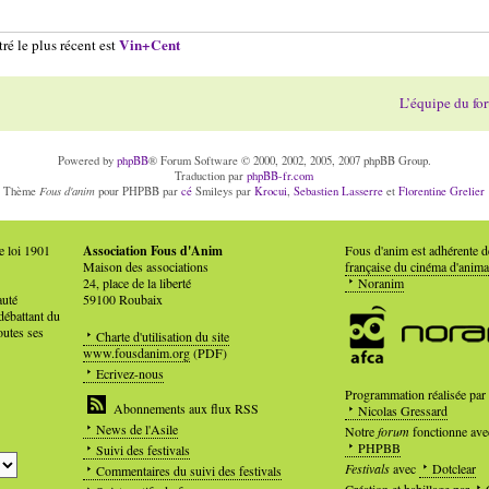
Vin+Cent
ré le plus récent est
L’équipe du fo
Powered by
phpBB
® Forum Software © 2000, 2002, 2005, 2007 phpBB Group.
Traduction par
phpBB-fr.com
Fous d'anim
Thème
pour PHPBB par
cé
Smileys par
Krocui
,
Sebastien Lasserre
et
Florentine Grelier
e loi 1901
Association Fous d'Anim
Fous d'anim est adhérente 
Maison des associations
française du cinéma d'anima
24, place de la liberté
Noranim
auté
59100 Roubaix
débattant du
outes ses
Charte d'utilisation du site
www.fousdanim.org
(PDF)
Ecrivez-nous
Programmation réalisée par
Abonnements aux flux RSS
Nicolas Gressard
News de l'Asile
Notre
forum
fonctionne ave
PHPBB
Suivi des festivals
Festivals
avec
Dotclear
Commentaires du suivi des festivals
Création et habillage par