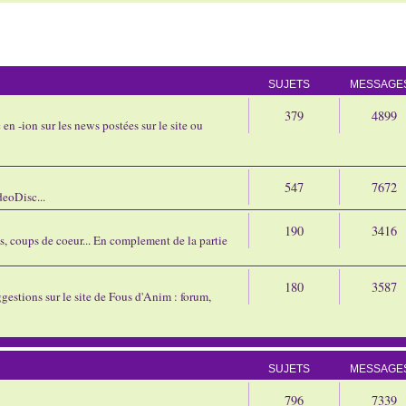
SUJETS
MESSAGE
379
4899
en -ion sur les news postées sur le site ou
547
7672
eoDisc...
190
3416
ns, coups de coeur... En complement de la partie
180
3587
gestions sur le site de Fous d'Anim : forum,
SUJETS
MESSAGE
796
7339