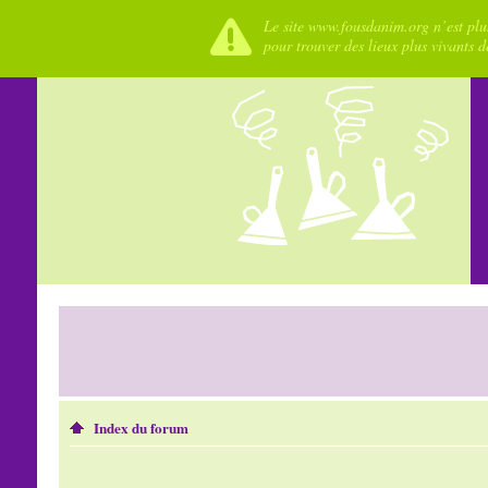
Le site www.fousdanim.org n’est plus
pour trouver des lieux plus vivants 
Index du forum