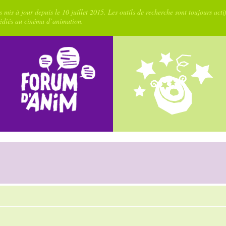
 mis à jour depuis le 10 juillet 2015. Les outils de recherche sont toujours acti
dédiés au cinéma d’animation.