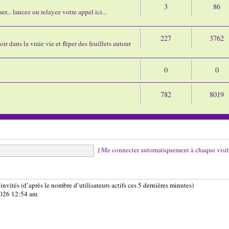
3
86
r... lancez ou relayez votre appel ici...
227
3762
ir dans la vraie vie et fliper des feuillets autour
0
0
782
8019
|
Me connecter automatiquement à chaque visi
7 invités (d’après le nombre d’utilisateurs actifs ces 5 dernières minutes)
 2026 12:54 am