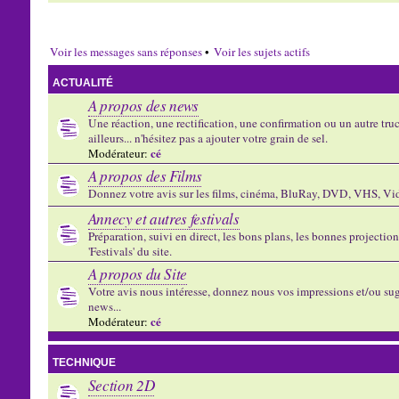
Voir les messages sans réponses
•
Voir les sujets actifs
ACTUALITÉ
A propos des news
Une réaction, une rectification, une confirmation ou un autre truc 
ailleurs... n'hésitez pas a ajouter votre grain de sel.
cé
Modérateur:
A propos des Films
Donnez votre avis sur les films, cinéma, BluRay, DVD, VHS, Vid
Annecy et autres festivals
Préparation, suivi en direct, les bons plans, les bonnes projectio
'Festivals' du site.
A propos du Site
Votre avis nous intéresse, donnez nous vos impressions et/ou sug
news...
cé
Modérateur:
TECHNIQUE
Section 2D