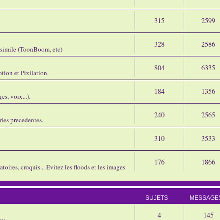
315
2599
328
2586
assimile (ToonBoom, etc)
804
6335
tion et Pixilation.
184
1356
s, voix...).
240
2565
ries precedentes.
310
3533
176
1866
oires, croquis... Evitez les floods et les images
SUJETS
MESSAGE
4
145
eu