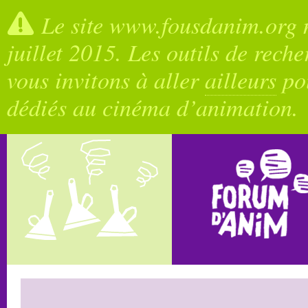
Le site www.fousdanim.org n
juillet 2015. Les outils de rech
vous invitons à aller
ailleurs
pou
dédiés au cinéma d’animation.