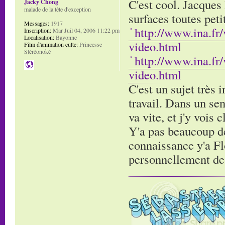
C'est cool. Jacques 
Jacky Chong
malade de la tête d'exception
surfaces toutes pet
Messages:
1917
http://www.ina.fr
Inscription:
Mar Juil 04, 2006 11:22 pm
Localisation:
Bayonne
video.html
Film d'animation culte:
Princesse
Stéréonoké
http://www.ina.fr
video.html
C'est un sujet très 
travail. Dans un sen
va vite, et j'y vois 
Y'a pas beaucoup de 
connaissance y'a Flo
personnellement de g