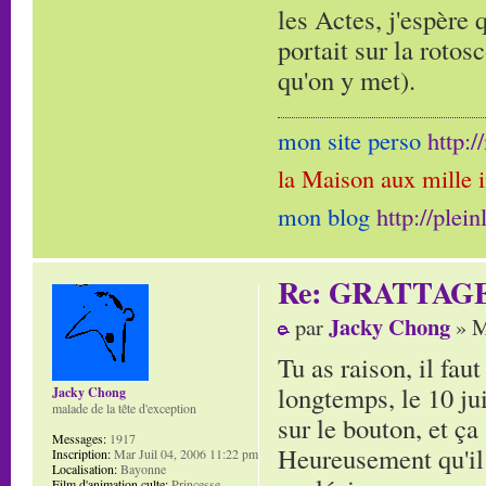
les Actes, j'espère 
portait sur la rotos
qu'on y met).
mon site perso
http:
la Maison aux mille 
mon blog
http://plei
Re: GRATTAG
Jacky Chong
par
» M
Tu as raison, il fau
longtemps, le 10 jui
Jacky Chong
malade de la tête d'exception
sur le bouton, et ça 
Messages:
1917
Heureusement qu'il 
Inscription:
Mar Juil 04, 2006 11:22 pm
Localisation:
Bayonne
Film d'animation culte:
Princesse