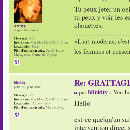
Tu peux jeter un oe
tu peux y voir les 
chouettes.
Azertyy
respectable zinzin
Messages:
540
«L'art moderne, c'est
Inscription:
Mer Mai 18, 2005 9:12 pm
Localisation:
Paris
les femmes et pensent
Film d'animation culte:
Candy-boy et
Madagascar, Carnet de Voyage.
Re: GRATTAG
blinkity
petit fou, petite folle
blinkity
par
» Ven Ju
Messages:
125
Inscription:
Mer Mai 02, 2007 7:12 am
Hello
Localisation:
Aubervilliers
Film d'animation culte:
Mary et Max
est-ce quelqu'un sa
intervention direct