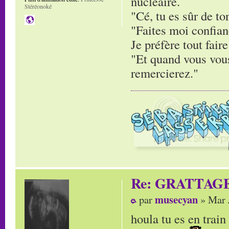
nucléaire.
Stéréonoké
"Cé, tu es sûr de to
"Faites moi confianc
Je préfère tout faire
"Et quand vous vous
remercierez."
Re: GRATTAG
musecyan
par
» Mar 
houla tu es en trai