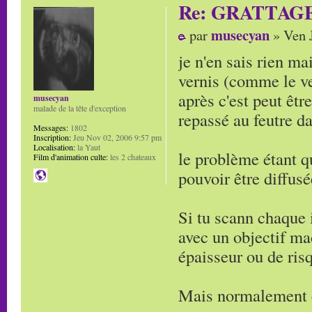
Re: GRATTAG
musecyan
par
» Ven J
je n'en sais rien ma
vernis (comme le ver
après c'est peut êt
musecyan
malade de la tête d'exception
repassé au feutre da
Messages:
1802
Inscription:
Jeu Nov 02, 2006 9:57 pm
Localisation:
la Yaut
le problème étant q
Film d'animation culte:
les 2 chateaux
pouvoir être diffus
Si tu scann chaque 
avec un objectif ma
épaisseur ou de ris
Mais normalement c'e