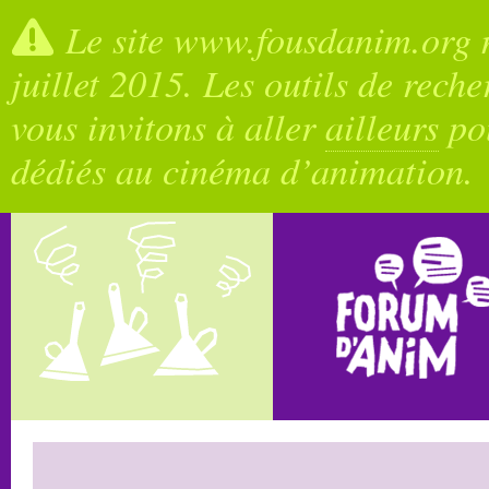
Le site www.fousdanim.org n
juillet 2015. Les outils de rech
vous invitons à aller
ailleurs
pou
dédiés au cinéma d’animation.