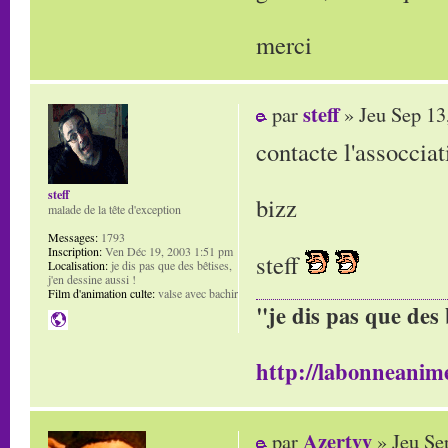
merci
steff
par
» Jeu Sep 13
contacte l'assoccia
steff
bizz
malade de la tête d'exception
Messages:
1793
Inscription:
Ven Déc 19, 2003 1:51 pm
steff
Localisation:
je dis pas que des bêtises,
j'en dessine aussi !
Film d'animation culte:
valse avec bachir
"je dis pas que des 
http://labonneanime
Azertyy
par
» Jeu Se