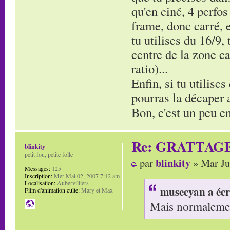
qu'en ciné, 4 perfos
frame, donc carré, e
tu utilises du 16/9,
centre de la zone ca
ratio)...
Enfin, si tu utilises
pourras la décaper av
Bon, c'est un peu en
Re: GRATTAG
blinkity
petit fou, petite folle
blinkity
par
» Mar Ju
Messages:
125
Inscription:
Mer Mai 02, 2007 7:12 am
Localisation:
Aubervilliers
musecyan a écr
Film d'animation culte:
Mary et Max
Mais normalement 