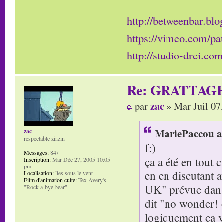
http://betweenbar.blo
https://vimeo.com/pa
http://studio-drei.com
Re: GRATTAG
zac
par
» Mar Juil 07
MariePaccou a 
zac
respectable zinzin
f:)
Messages:
847
ça a été en tout 
Inscription:
Mar Déc 27, 2005 10:05
pm
en en discutant 
Localisation:
Iles sous le vent
Film d'animation culte:
Tex Avery's
UK" prévue dans l
"Rock-a-bye-bear"
dit "no wonder! c
logiquement ça va