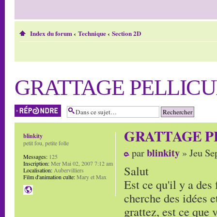
Index du forum
‹
Technique
‹
Section 2D
GRATTAGE PELLICU
Répondre
GRATTAGE P
blinkity
petit fou, petite folle
blinkity
par
» Jeu Se
Messages:
125
Inscription:
Mer Mai 02, 2007 7:12 am
Salut
Localisation:
Aubervilliers
Film d'animation culte:
Mary et Max
Est ce qu'il y a des 
cherche des idées et
grattez, est ce que v