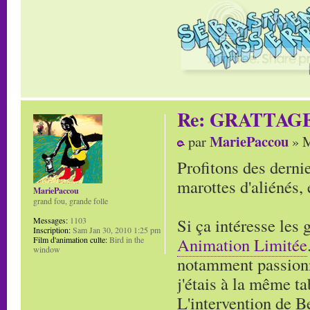
Re: GRATTAG
MariePaccou
par
» M
Profitons des derni
marottes d'aliénés,
MariePaccou
grand fou, grande folle
Si ça intéresse les 
Messages:
1103
Inscription:
Sam Jan 30, 2010 1:25 pm
Animation Limitée
Film d'animation culte:
Bird in the
window
notamment passionn
j'étais à la même ta
L'intervention de B