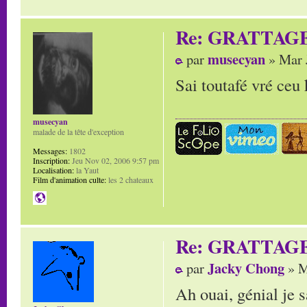
Re: GRATTAG
musecyan
par
» Mar 
Sai toutafé vré ceu k
musecyan
malade de la tête d'exception
Messages:
1802
Inscription:
Jeu Nov 02, 2006 9:57 pm
Localisation:
la Yaut
Film d'animation culte:
les 2 chateaux
Re: GRATTAG
Jacky Chong
par
» M
Ah ouai, génial je 