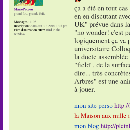
ça a été en tout cas
MariePaccou
grand fou, grande folle
en en discutant ave
Messages:
1103
UK" prévue dans la s
Inscription:
Sam Jan 30, 2010 1:25 pm
Film d'animation culte:
Bird in the
"no wonder! c'est pa
window
logiquement ça va pl
universitaire Collo
la docte assemblée 
"field", de la surfa
dire... très concrèt
Arbres" est une ani
à jouer.
mon site perso
http:
la Maison aux mille 
mon blog
http://plei