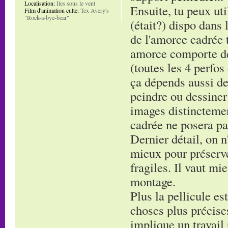
Localisation:
Iles sous le vent
Ensuite, tu peux uti
Film d'animation culte:
Tex Avery's
"Rock-a-bye-bear"
(était?) dispo dans 
de l'amorce cadrée t
amorce comporte de
(toutes les 4 perfos
ça dépends aussi de
peindre ou dessiner
images distinctement
cadrée ne posera pa
Dernier détail, on n'
mieux pour préserve
fragiles. Il vaut mi
montage.
Plus la pellicule es
choses plus précises
implique un travail 