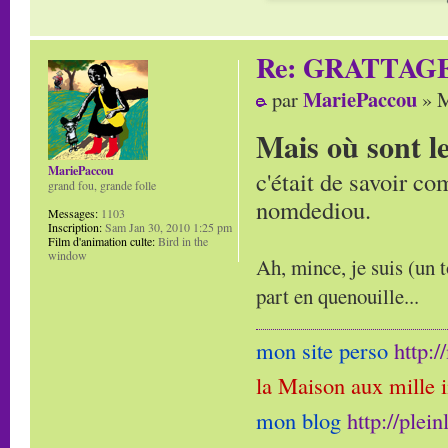
Re: GRATTAG
MariePaccou
par
» M
Mais où sont l
MariePaccou
c'était de savoir co
grand fou, grande folle
nomdediou.
Messages:
1103
Inscription:
Sam Jan 30, 2010 1:25 pm
Film d'animation culte:
Bird in the
window
Ah, mince, je suis (un t
part en quenouille...
mon site perso
http:
la Maison aux mille 
mon blog
http://plei