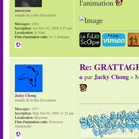
l'animation
musecyan
malade de la tête d'exception
Messages:
1802
Inscription:
Jeu Nov 02, 2006 9:57 pm
Localisation:
la Yaut
Film d'animation culte:
les 2 chateaux
Re: GRATTAG
Jacky Chong
par
» M
Jacky Chong
malade de la tête d'exception
Messages:
1917
Inscription:
Mar Juil 04, 2006 11:22 pm
Localisation:
Bayonne
Film d'animation culte:
Princesse
Stéréonoké