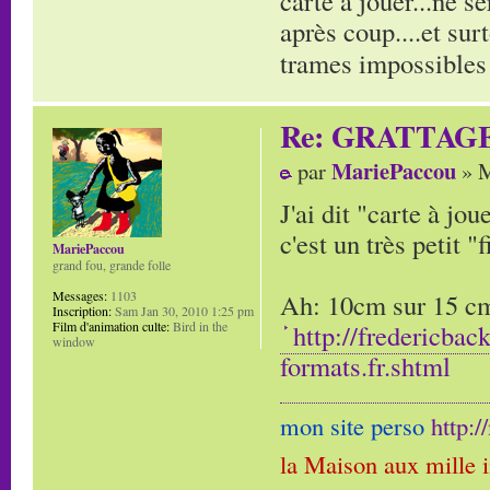
carte à jouer...ne s
après coup....et sur
trames impossibles 
Re: GRATTAG
MariePaccou
par
» M
J'ai dit "carte à jo
c'est un très petit "f
MariePaccou
grand fou, grande folle
Ah: 10cm sur 15 cm,
Messages:
1103
Inscription:
Sam Jan 30, 2010 1:25 pm
http://fredericbac
Film d'animation culte:
Bird in the
window
formats.fr.shtml
mon site perso
http:
la Maison aux mille 