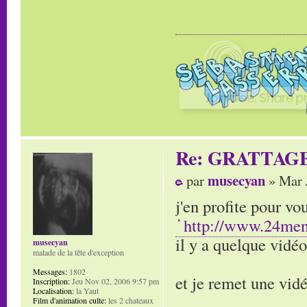
Re: GRATTAG
musecyan
par
» Mar 
j'en profite pour v
http://www.24men
il y a quelque vidéo
musecyan
malade de la tête d'exception
Messages:
1802
et je remet une vi
Inscription:
Jeu Nov 02, 2006 9:57 pm
Localisation:
la Yaut
Film d'animation culte:
les 2 chateaux