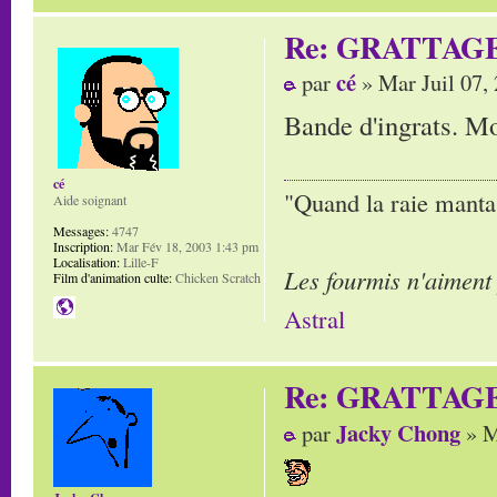
Re: GRATTAG
cé
par
» Mar Juil 07,
Bande d'ingrats. Mor
cé
"Quand la raie manta,
Aide soignant
Messages:
4747
Inscription:
Mar Fév 18, 2003 1:43 pm
Localisation:
Lille-F
Les fourmis n'aiment
Film d'animation culte:
Chicken Scratch
Astral
Re: GRATTAG
Jacky Chong
par
» M