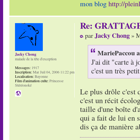
mon blog
http://plei
Re: GRATTAG
Jacky Chong
par
» M
MariePaccou a 
Jacky Chong
malade de la tête d'exception
J'ai dit "carte à
Messages:
1917
c'est un très petit
Inscription:
Mar Juil 04, 2006 11:22 pm
Localisation:
Bayonne
Film d'animation culte:
Princesse
Stéréonoké
Le plus drôle c'est
c'est un récit écolo
taille d'une boîte d
qui a fait de lui en
dis ça de manière 