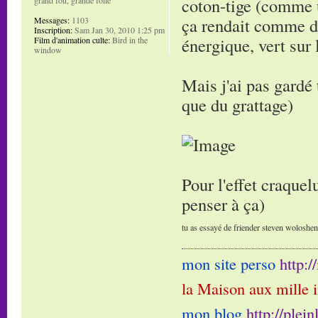
coton-tige (comme u
ça rendait comme de
Messages:
1103
Inscription:
Sam Jan 30, 2010 1:25 pm
énergique, vert sur 
Film d'animation culte:
Bird in the
window
Mais j'ai pas gardé 
que du grattage)
Pour l'effet craquelu
penser à ça)
tu as essayé de friender steven woloshen e
mon site perso
http:
la Maison aux mille 
mon blog
http://plei