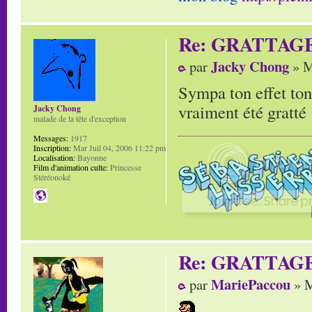
Re: GRATTAG
Jacky Chong
par
» M
Sympa ton effet ton
vraiment été gratté 
Jacky Chong
malade de la tête d'exception
Messages:
1917
Inscription:
Mar Juil 04, 2006 11:22 pm
Localisation:
Bayonne
Film d'animation culte:
Princesse
Stéréonoké
Re: GRATTAG
MariePaccou
par
» M