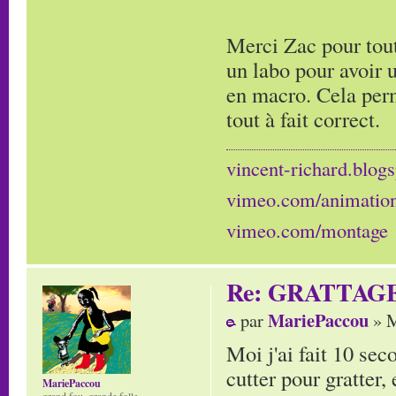
Merci Zac pour tout
un labo pour avoir 
en macro. Cela perm
tout à fait correct.
vincent-richard.blogs
vimeo.com/animatio
vimeo.com/montage
Re: GRATTAG
MariePaccou
par
» M
Moi j'ai fait 10 sec
cutter pour gratter, 
MariePaccou
grand fou, grande folle