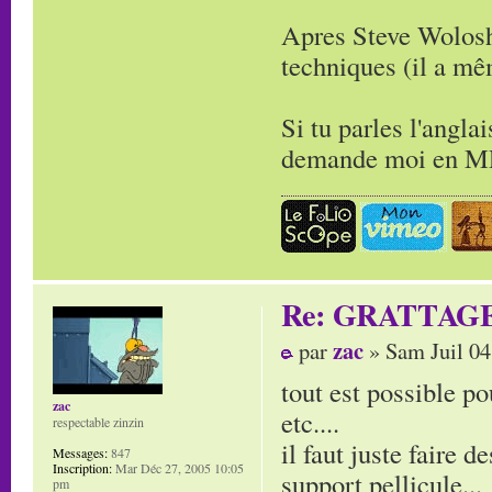
Apres Steve Wolosh
techniques (il a m
Si tu parles l'angla
demande moi en MP 
Re: GRATTAG
zac
par
» Sam Juil 04
tout est possible po
zac
etc....
respectable zinzin
il faut juste faire d
Messages:
847
Inscription:
Mar Déc 27, 2005 10:05
support pellicule...
pm