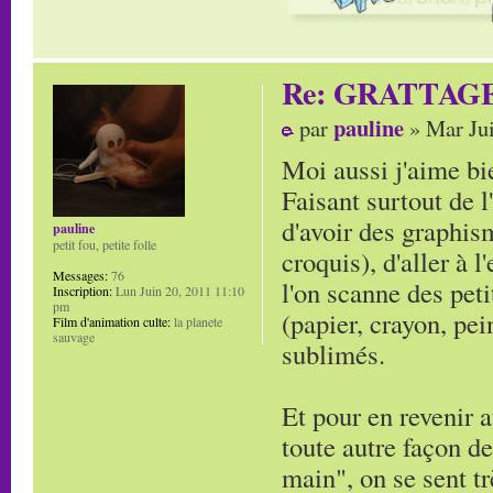
Re: GRATTAG
pauline
par
» Mar Jui
Moi aussi j'aime bie
Faisant surtout de l
d'avoir des graphi
pauline
petit fou, petite folle
croquis), d'aller à 
Messages:
76
l'on scanne des peti
Inscription:
Lun Juin 20, 2011 11:10
pm
(papier, crayon, pei
Film d'animation culte:
la planete
sauvage
sublimés.
Et pour en revenir a
toute autre façon de
main", on se sent tr