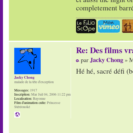
completement barr
Re: Des films vr
Jacky Chong
par
» M
Hé hé, sacré défi (b
Jacky Chong
malade de la tête d'exception
Messages:
1917
Inscription:
Mar Juil 04, 2006 11:22 pm
Localisation:
Bayonne
Film d'animation culte:
Princesse
Stéréonoké