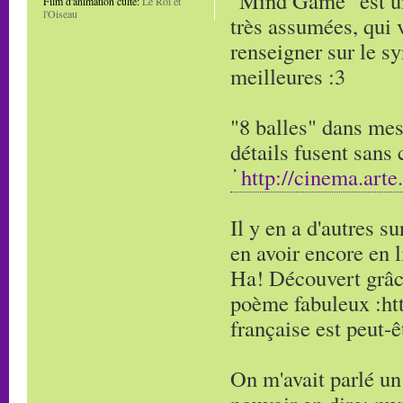
"Mind Game" est un 
Film d'animation culte:
Le Roi et
l'Oiseau
très assumées, qui v
renseigner sur le sy
meilleures :3
"8 balles" dans mes
détails fusent sans
http://cinema.arte.t
Il y en a d'autres s
en avoir encore en l
Ha! Découvert grâce
poème fabuleux :ht
française est peut-êt
On m'avait parlé un