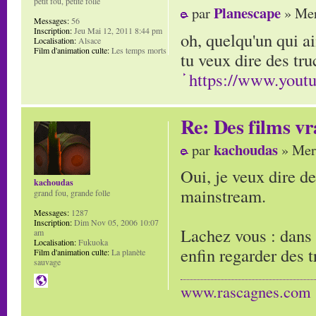
petit fou, petite folle
Planescape
par
» Mer
Messages:
56
Inscription:
Jeu Mai 12, 2011 8:44 pm
oh, quelqu'un qui a
Localisation:
Alsace
Film d'animation culte:
Les temps morts
tu veux dire des tr
https://www.you
Re: Des films vr
kachoudas
par
» Mer 
Oui, je veux dire de
kachoudas
mainstream.
grand fou, grande folle
Messages:
1287
Inscription:
Dim Nov 05, 2006 10:07
Lachez vous : dans 
am
Localisation:
Fukuoka
enfin regarder des t
Film d'animation culte:
La planète
sauvage
www.rascagnes.com