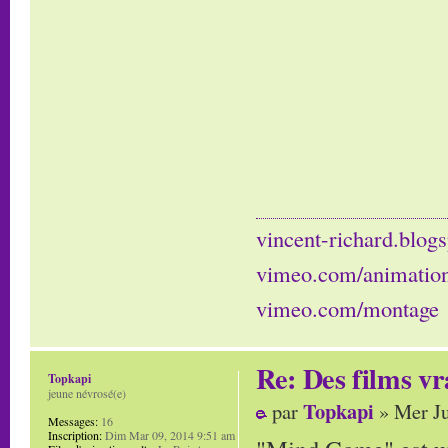
vincent-richard.blogs
vimeo.com/animatio
vimeo.com/montage
Re: Des films vr
Topkapi
jeune névrosé(e)
Topkapi
par
» Mer Ju
Messages:
16
Inscription:
Dim Mar 09, 2014 9:51 am