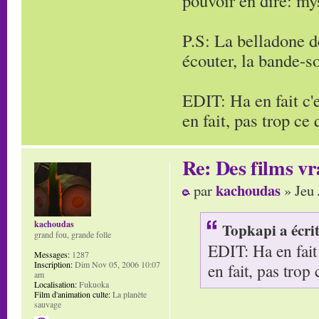
pouvoir en dire: mys
P.S: La belladone de
écouter, la bande-s
EDIT: Ha en fait c'e
en fait, pas trop ce
Re: Des films vr
kachoudas
par
» Jeu 
kachoudas
Topkapi a écrit
grand fou, grande folle
EDIT: Ha en fait 
Messages:
1287
Inscription:
Dim Nov 05, 2006 10:07
en fait, pas trop
am
Localisation:
Fukuoka
Film d'animation culte:
La planète
sauvage