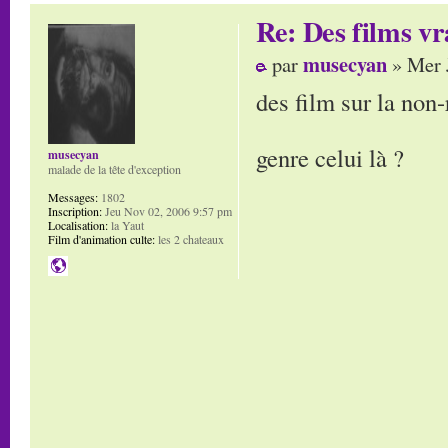
Re: Des films vr
musecyan
par
» Mer 
des film sur la non-
genre celui là ?
musecyan
malade de la tête d'exception
Messages:
1802
Inscription:
Jeu Nov 02, 2006 9:57 pm
Localisation:
la Yaut
Film d'animation culte:
les 2 chateaux