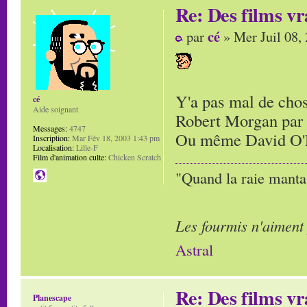
Re: Des films vr
cé
par
» Mer Juil 08,
Y'a pas mal de cho
cé
Aide soignant
Robert Morgan par
Messages:
4747
Ou même David O'Re
Inscription:
Mar Fév 18, 2003 1:43 pm
Localisation:
Lille-F
Film d'animation culte:
Chicken Scratch
"Quand la raie manta,
Les fourmis n'aiment
Astral
Re: Des films vr
Planescape