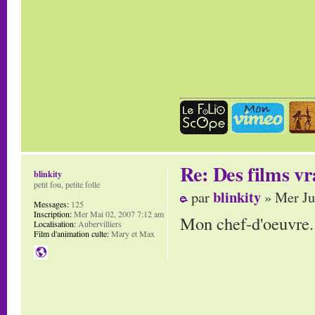
Re: Des films vr
blinkity
petit fou, petite folle
blinkity
par
» Mer Ju
Messages:
125
Inscription:
Mer Mai 02, 2007 7:12 am
Mon chef-d'oeuvre.
Localisation:
Aubervilliers
Film d'animation culte:
Mary et Max