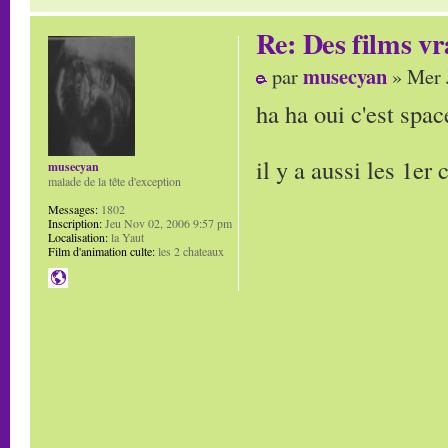
Re: Des films vr
musecyan
par
» Mer 
ha ha oui c'est spac
il y a aussi les 1e
musecyan
malade de la tête d'exception
Messages:
1802
Inscription:
Jeu Nov 02, 2006 9:57 pm
Localisation:
la Yaut
Film d'animation culte:
les 2 chateaux