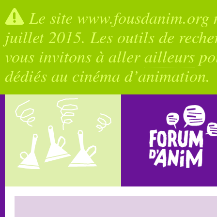
Le site www.fousdanim.org n
juillet 2015. Les outils de rech
vous invitons à aller
ailleurs
pou
dédiés au cinéma d’animation.