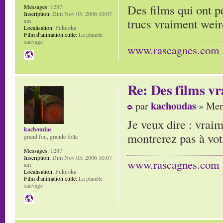
Des films qui ont p
Messages:
1287
Inscription:
Dim Nov 05, 2006 10:07
trucs vraiment weird
am
Localisation:
Fukuoka
Film d'animation culte:
La planète
sauvage
www.rascagnes.com
Re: Des films vr
kachoudas
par
» Mer 
Je veux dire : vrai
kachoudas
montrerez pas à vot
grand fou, grande folle
Messages:
1287
Inscription:
Dim Nov 05, 2006 10:07
www.rascagnes.com
am
Localisation:
Fukuoka
Film d'animation culte:
La planète
sauvage