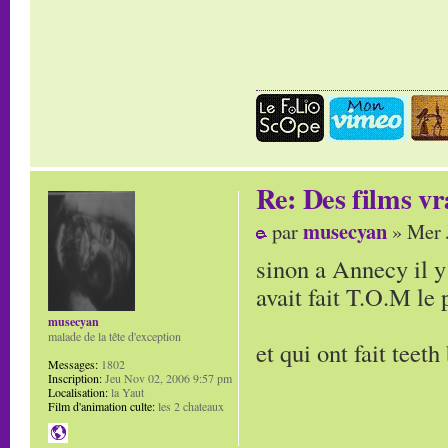
Re: Des films vr
musecyan
par
» Mer 
sinon a Annecy il y
avait fait T.O.M le 
musecyan
malade de la tête d'exception
et qui ont fait teeth
Messages:
1802
Inscription:
Jeu Nov 02, 2006 9:57 pm
Localisation:
la Yaut
Film d'animation culte:
les 2 chateaux