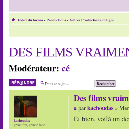
Index du forum
‹
Productions
‹
Autres Productions en ligne
DES FILMS VRAIMEN
Modérateur:
cé
Répondre
Des films vraime
kachoudas
par
» Mer 
Et bien, voilà un de
kachoudas
grand fou, grande folle