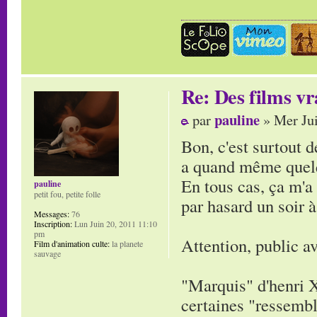
Re: Des films vr
pauline
par
» Mer Jui
Bon, c'est surtout d
a quand même quelq
En tous cas, ça m'a
pauline
petit fou, petite folle
par hasard un soir à 
Messages:
76
Inscription:
Lun Juin 20, 2011 11:10
pm
Attention, public av
Film d'animation culte:
la planete
sauvage
"Marquis" d'henri 
certaines "ressembl