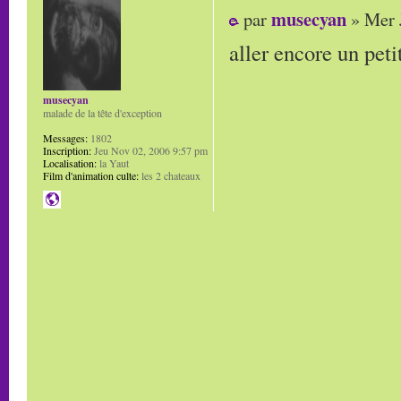
musecyan
par
» Mer 
aller encore un peti
musecyan
malade de la tête d'exception
Messages:
1802
Inscription:
Jeu Nov 02, 2006 9:57 pm
Localisation:
la Yaut
Film d'animation culte:
les 2 chateaux