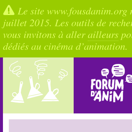
Le site www.fousdanim.org n
juillet 2015. Les outils de rech
vous invitons à aller
ailleurs
pou
dédiés au cinéma d’animation.