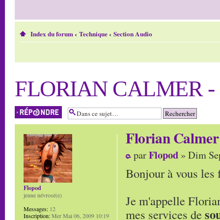
Index du forum
‹
Technique
‹
Section Audio
FLORIAN CALMER -
Répondre
Florian Calmer
Flopod
par
» Dim Sep
Bonjour à vous les 
Flopod
jeune névrosé(e)
Je m'appelle Floria
Messages:
12
so
mes services de
Inscription:
Mer Mai 06, 2009 10:19