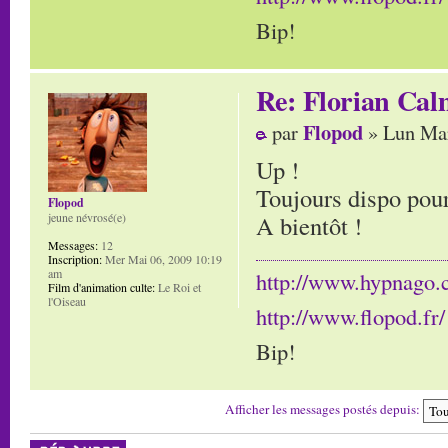
Bip!
Re: Florian Cal
Flopod
par
» Lun Mar
Up !
Toujours dispo pour
Flopod
jeune névrosé(e)
A bientôt !
Messages:
12
Inscription:
Mer Mai 06, 2009 10:19
am
http://www.hypnago
Film d'animation culte:
Le Roi et
l'Oiseau
http://www.flopod.fr/
Bip!
Afficher les messages postés depuis:
Répondre