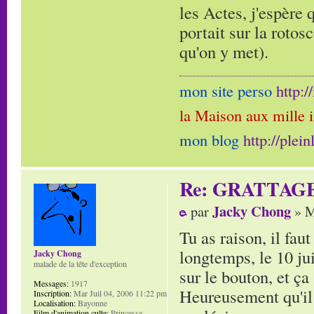
les Actes, j'espère 
portait sur la rotos
qu'on y met).
mon site perso
http:
la Maison aux mille 
mon blog
http://plei
Re: GRATTAG
Jacky Chong
par
» M
Tu as raison, il fau
longtemps, le 10 jui
Jacky Chong
malade de la tête d'exception
sur le bouton, et ça 
Messages:
1917
Heureusement qu'il 
Inscription:
Mar Juil 04, 2006 11:22 pm
Localisation:
Bayonne
Film d'animation culte:
Princesse