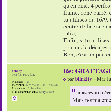
qu'en ciné, 4 perfos
frame, donc carré, e
tu utilises du 16/9,
centre de la zone ca
ratio)...
Enfin, si tu utilises
pourras la décaper av
Bon, c'est un peu en
Re: GRATTAG
blinkity
petit fou, petite folle
blinkity
par
» Mar Ju
Messages:
125
Inscription:
Mer Mai 02, 2007 7:12 am
Localisation:
Aubervilliers
musecyan a écr
Film d'animation culte:
Mary et Max
Mais normalement 