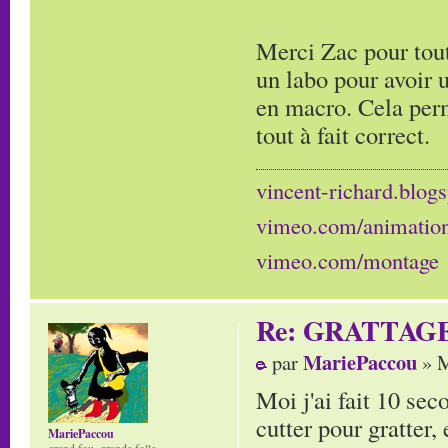
Merci Zac pour tout
un labo pour avoir 
en macro. Cela perm
tout à fait correct.
vincent-richard.blogs
vimeo.com/animatio
vimeo.com/montage
Re: GRATTAG
MariePaccou
par
» M
Moi j'ai fait 10 sec
cutter pour gratter, 
MariePaccou
grand fou, grande folle