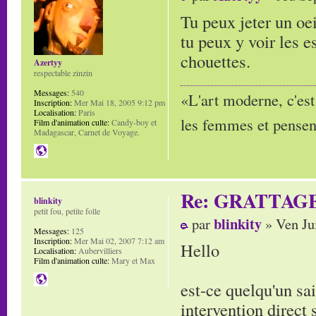
Tu peux jeter un oe
tu peux y voir les 
chouettes.
Azertyy
respectable zinzin
Messages:
540
«L'art moderne, c'est
Inscription:
Mer Mai 18, 2005 9:12 pm
Localisation:
Paris
les femmes et pensent
Film d'animation culte:
Candy-boy et
Madagascar, Carnet de Voyage.
Re: GRATTAG
blinkity
petit fou, petite folle
blinkity
par
» Ven Ju
Messages:
125
Inscription:
Mer Mai 02, 2007 7:12 am
Hello
Localisation:
Aubervilliers
Film d'animation culte:
Mary et Max
est-ce quelqu'un sa
intervention direct