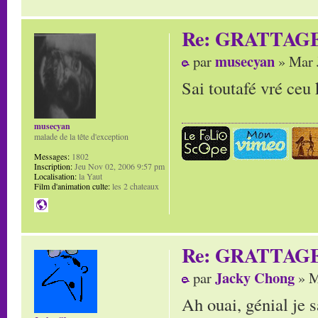
Re: GRATTAG
musecyan
par
» Mar 
Sai toutafé vré ceu k
musecyan
malade de la tête d'exception
Messages:
1802
Inscription:
Jeu Nov 02, 2006 9:57 pm
Localisation:
la Yaut
Film d'animation culte:
les 2 chateaux
Re: GRATTAG
Jacky Chong
par
» M
Ah ouai, génial je 