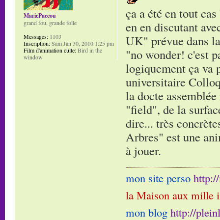
ça a été en tout cas
MariePaccou
grand fou, grande folle
en en discutant ave
Messages:
1103
UK" prévue dans la s
Inscription:
Sam Jan 30, 2010 1:25 pm
Film d'animation culte:
Bird in the
"no wonder! c'est pa
window
logiquement ça va pl
universitaire Collo
la docte assemblée 
"field", de la surfa
dire... très concrèt
Arbres" est une ani
à jouer.
mon site perso
http:
la Maison aux mille 
mon blog
http://plei