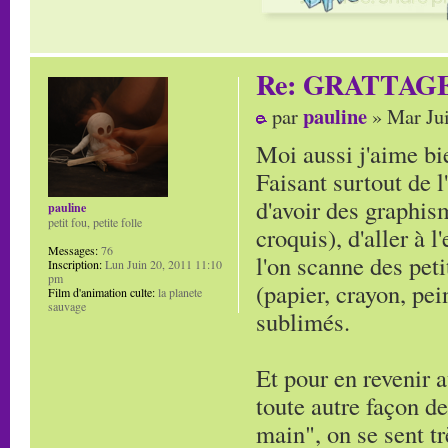
Re: GRATTAG
pauline
par
» Mar Jui
Moi aussi j'aime bie
Faisant surtout de l
d'avoir des graphi
pauline
petit fou, petite folle
croquis), d'aller à 
Messages:
76
l'on scanne des peti
Inscription:
Lun Juin 20, 2011 11:10
pm
(papier, crayon, pei
Film d'animation culte:
la planete
sauvage
sublimés.
Et pour en revenir a
toute autre façon de
main", on se sent tr