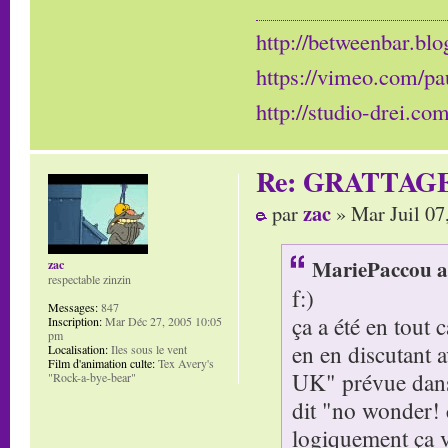
http://betweenbar.blo
https://vimeo.com/pa
http://studio-drei.com
Re: GRATTAG
zac
par
» Mar Juil 07
MariePaccou a 
zac
respectable zinzin
f:)
Messages:
847
ça a été en tout 
Inscription:
Mar Déc 27, 2005 10:05
pm
en en discutant 
Localisation:
Iles sous le vent
Film d'animation culte:
Tex Avery's
UK" prévue dans l
"Rock-a-bye-bear"
dit "no wonder! c
logiquement ça va