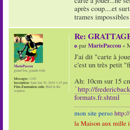
carte à jouer...ne s
après coup....et sur
trames impossibles 
Re: GRATTAG
MariePaccou
par
» M
J'ai dit "carte à jo
c'est un très petit "f
MariePaccou
grand fou, grande folle
Ah: 10cm sur 15 cm,
Messages:
1103
Inscription:
Sam Jan 30, 2010 1:25 pm
http://fredericbac
Film d'animation culte:
Bird in the
window
formats.fr.shtml
mon site perso
http:
la Maison aux mille 