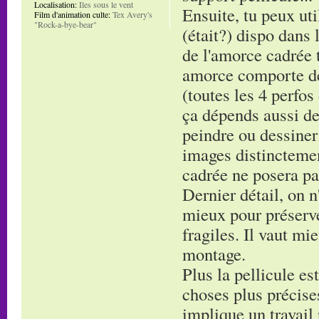
Localisation:
Iles sous le vent
Ensuite, tu peux uti
Film d'animation culte:
Tex Avery's
"Rock-a-bye-bear"
(était?) dispo dans 
de l'amorce cadrée t
amorce comporte de
(toutes les 4 perfos
ça dépends aussi de
peindre ou dessiner
images distinctement
cadrée ne posera pa
Dernier détail, on n'
mieux pour préserve
fragiles. Il vaut mi
montage.
Plus la pellicule es
choses plus précises
implique un travail 