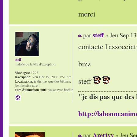
merci
steff
par
» Jeu Sep 13
contacte l'assoccia
steff
bizz
malade de la tête d'exception
Messages:
1793
Inscription:
Ven Déc 19, 2003 1:51 pm
steff
Localisation:
je dis pas que des bêtises,
j'en dessine aussi !
Film d'animation culte:
valse avec bachir
"je dis pas que des 
http://labonneanime
Azertyy
par
» Jeu Se