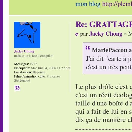
mon blog
http://plei
Re: GRATTAG
Jacky Chong
par
» M
MariePaccou a 
Jacky Chong
malade de la tête d'exception
J'ai dit "carte à
Messages:
1917
c'est un très petit
Inscription:
Mar Juil 04, 2006 11:22 pm
Localisation:
Bayonne
Film d'animation culte:
Princesse
Stéréonoké
Le plus drôle c'est
c'est un récit écolo
taille d'une boîte d
qui a fait de lui en
dis ça de manière 