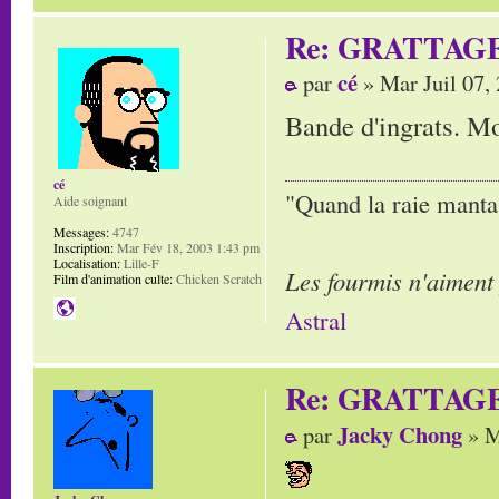
Re: GRATTAG
cé
par
» Mar Juil 07,
Bande d'ingrats. Mor
cé
"Quand la raie manta,
Aide soignant
Messages:
4747
Inscription:
Mar Fév 18, 2003 1:43 pm
Localisation:
Lille-F
Les fourmis n'aiment
Film d'animation culte:
Chicken Scratch
Astral
Re: GRATTAG
Jacky Chong
par
» M