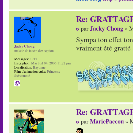
Re: GRATTAG
Jacky Chong
par
» M
Sympa ton effet ton
vraiment été gratté 
Jacky Chong
malade de la tête d'exception
Messages:
1917
Inscription:
Mar Juil 04, 2006 11:22 pm
Localisation:
Bayonne
Film d'animation culte:
Princesse
Stéréonoké
Re: GRATTAG
MariePaccou
par
» M