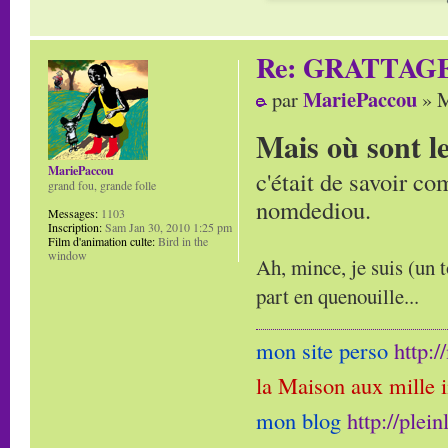
Re: GRATTAG
MariePaccou
par
» M
Mais où sont l
MariePaccou
c'était de savoir co
grand fou, grande folle
nomdediou.
Messages:
1103
Inscription:
Sam Jan 30, 2010 1:25 pm
Film d'animation culte:
Bird in the
window
Ah, mince, je suis (un t
part en quenouille...
mon site perso
http:
la Maison aux mille 
mon blog
http://plei