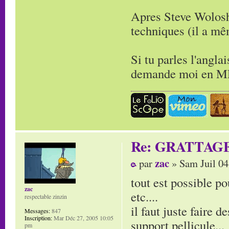
Apres Steve Wolosh
techniques (il a m
Si tu parles l'angla
demande moi en MP 
Re: GRATTAG
zac
par
» Sam Juil 04
tout est possible po
zac
etc....
respectable zinzin
il faut juste faire d
Messages:
847
Inscription:
Mar Déc 27, 2005 10:05
support pellicule...
pm