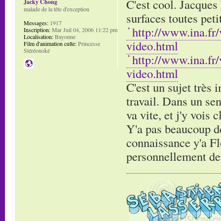
C'est cool. Jacques 
Jacky Chong
malade de la tête d'exception
surfaces toutes pet
Messages:
1917
http://www.ina.fr
Inscription:
Mar Juil 04, 2006 11:22 pm
Localisation:
Bayonne
video.html
Film d'animation culte:
Princesse
Stéréonoké
http://www.ina.fr
video.html
C'est un sujet très 
travail. Dans un sen
va vite, et j'y vois 
Y'a pas beaucoup de 
connaissance y'a Flo
personnellement de g