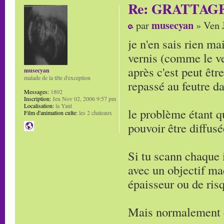
Re: GRATTAG
musecyan
par
» Ven J
je n'en sais rien ma
vernis (comme le ver
après c'est peut êt
musecyan
malade de la tête d'exception
repassé au feutre da
Messages:
1802
Inscription:
Jeu Nov 02, 2006 9:57 pm
Localisation:
la Yaut
le problème étant q
Film d'animation culte:
les 2 chateaux
pouvoir être diffus
Si tu scann chaque 
avec un objectif ma
épaisseur ou de ris
Mais normalement c'e