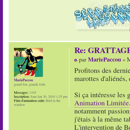
Re: GRATTAG
MariePaccou
par
» M
Profitons des derni
marottes d'aliénés,
MariePaccou
grand fou, grande folle
Si ça intéresse les 
Messages:
1103
Inscription:
Sam Jan 30, 2010 1:25 pm
Animation Limitée
Film d'animation culte:
Bird in the
window
notamment passionn
j'étais à la même ta
L'intervention de B