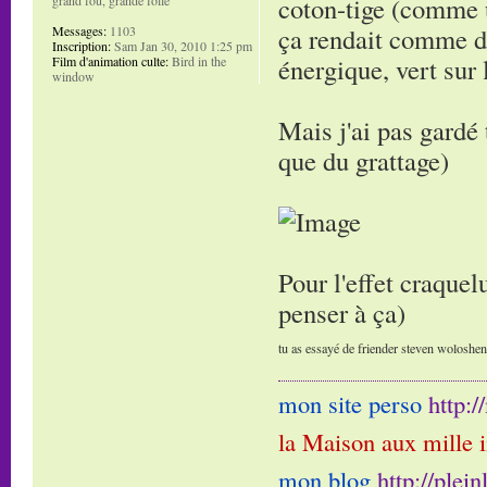
coton-tige (comme u
ça rendait comme de
Messages:
1103
Inscription:
Sam Jan 30, 2010 1:25 pm
énergique, vert sur 
Film d'animation culte:
Bird in the
window
Mais j'ai pas gardé 
que du grattage)
Pour l'effet craquelu
penser à ça)
tu as essayé de friender steven woloshen e
mon site perso
http:
la Maison aux mille 
mon blog
http://plei