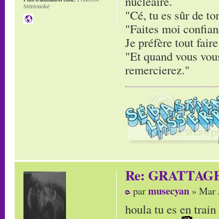
nucléaire.
Stéréonoké
"Cé, tu es sûr de to
"Faites moi confianc
Je préfère tout faire
"Et quand vous vous
remercierez."
Re: GRATTAG
musecyan
par
» Mar 
houla tu es en trai