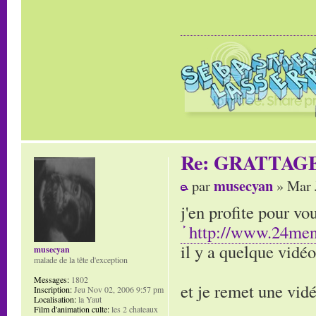
Re: GRATTAG
musecyan
par
» Mar 
j'en profite pour v
http://www.24men
il y a quelque vidéo
musecyan
malade de la tête d'exception
Messages:
1802
et je remet une vi
Inscription:
Jeu Nov 02, 2006 9:57 pm
Localisation:
la Yaut
Film d'animation culte:
les 2 chateaux