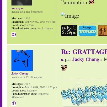
l'animation
musecyan
malade de la tête d'exception
Messages:
1802
Inscription:
Jeu Nov 02, 2006 9:57 pm
Localisation:
la Yaut
Film d'animation culte:
les 2 chateaux
Re: GRATTAG
Jacky Chong
par
» M
Jacky Chong
malade de la tête d'exception
Messages:
1917
Inscription:
Mar Juil 04, 2006 11:22 pm
Localisation:
Bayonne
Film d'animation culte:
Princesse
Stéréonoké