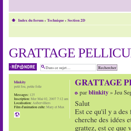
Index du forum
‹
Technique
‹
Section 2D
GRATTAGE PELLICU
Répondre
GRATTAGE P
blinkity
petit fou, petite folle
blinkity
par
» Jeu Se
Messages:
125
Inscription:
Mer Mai 02, 2007 7:12 am
Salut
Localisation:
Aubervilliers
Film d'animation culte:
Mary et Max
Est ce qu'il y a des 
cherche des idées et
grattez, est ce que v