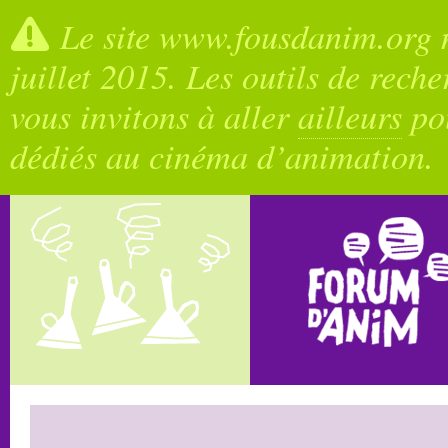
Le site www.fousdanim.org n
juillet 2015. Les outils de rech
vous invitons à aller
ailleurs
pou
dédiés au cinéma d’animation.