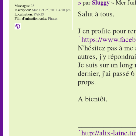
Sluggy
par
» Mer Jui
Messages:
25
Inscription:
Mar Oct 25, 2011 4:50 pm
Salut à tous,
Localisation:
PARIS
Film d'animation culte:
Pirates
J en profite pour r
https://www.face
N'hésitez pas à me 
autres, j'y répondra
Je suis sur un long
dernier, j'ai passé 
props.
A bientôt,
________________
http://alix-laine.