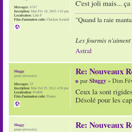
C'est joli mais... ç
Messages:
4747
Inscription:
Mar Fév 18, 2003 1:43 pm
Localisation:
Lille-F
"Quand la raie manta,
Film d'animation culte:
Chicken Scratch
Les fourmis n'aiment
Astral
Re: Nouveaux R
Sluggy
jeune névrosé(e)
Sluggy
par
» Dim Fév
Messages:
25
Inscription:
Mar Oct 25, 2011 4:50 pm
Ceux la sont rigide
Localisation:
PARIS
Film d'animation culte:
Pirates
Désolé pour les capi
Re: Nouveaux R
Sluggy
jeune névrosé(e)