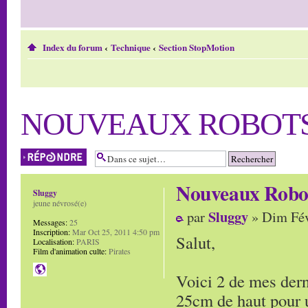
Index du forum
‹
Technique
‹
Section StopMotion
NOUVEAUX ROBOT
Répondre
Nouveaux Robo
Sluggy
jeune névrosé(e)
Sluggy
par
» Dim Fév
Messages:
25
Inscription:
Mar Oct 25, 2011 4:50 pm
Salut,
Localisation:
PARIS
Film d'animation culte:
Pirates
Voici 2 de mes dern
25cm de haut pour 