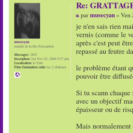
Re: GRATTAG
musecyan
par
» Ven J
je n'en sais rien ma
vernis (comme le ver
après c'est peut êt
musecyan
malade de la tête d'exception
repassé au feutre da
Messages:
1802
Inscription:
Jeu Nov 02, 2006 9:57 pm
Localisation:
la Yaut
le problème étant q
Film d'animation culte:
les 2 chateaux
pouvoir être diffus
Si tu scann chaque 
avec un objectif ma
épaisseur ou de ris
Mais normalement c'e