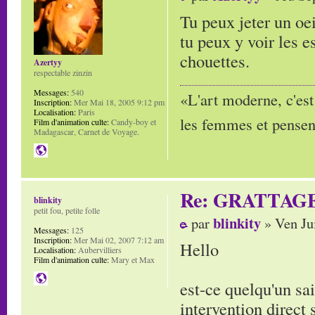
Tu peux jeter un oe
tu peux y voir les 
chouettes.
Azertyy
respectable zinzin
Messages:
540
«L'art moderne, c'est
Inscription:
Mer Mai 18, 2005 9:12 pm
Localisation:
Paris
les femmes et pensent
Film d'animation culte:
Candy-boy et
Madagascar, Carnet de Voyage.
Re: GRATTAG
blinkity
petit fou, petite folle
blinkity
par
» Ven Ju
Messages:
125
Inscription:
Mer Mai 02, 2007 7:12 am
Hello
Localisation:
Aubervilliers
Film d'animation culte:
Mary et Max
est-ce quelqu'un sa
intervention direct