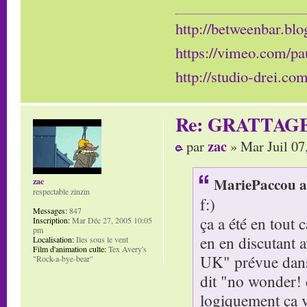
http://betweenbar.blo
https://vimeo.com/pa
http://studio-drei.com
Re: GRATTAG
zac
par
» Mar Juil 07
MariePaccou a 
zac
respectable zinzin
f:)
Messages:
847
ça a été en tout 
Inscription:
Mar Déc 27, 2005 10:05
pm
en en discutant 
Localisation:
Iles sous le vent
Film d'animation culte:
Tex Avery's
UK" prévue dans l
"Rock-a-bye-bear"
dit "no wonder! c
logiquement ça va