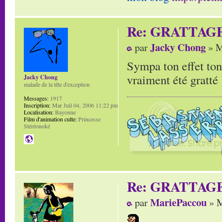
Re: GRATTAG
Jacky Chong
par
» M
Sympa ton effet ton
vraiment été gratté 
Jacky Chong
malade de la tête d'exception
Messages:
1917
Inscription:
Mar Juil 04, 2006 11:22 pm
Localisation:
Bayonne
Film d'animation culte:
Princesse
Stéréonoké
Re: GRATTAG
MariePaccou
par
» M