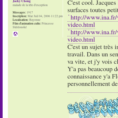
C'est cool. Jacques 
Jacky Chong
malade de la tête d'exception
surfaces toutes pet
Messages:
1917
http://www.ina.fr
Inscription:
Mar Juil 04, 2006 11:22 pm
Localisation:
Bayonne
video.html
Film d'animation culte:
Princesse
Stéréonoké
http://www.ina.fr
video.html
C'est un sujet très 
travail. Dans un sen
va vite, et j'y vois 
Y'a pas beaucoup de 
connaissance y'a Flo
personnellement de g