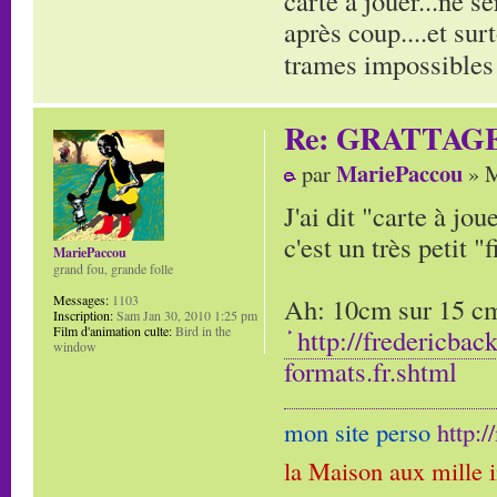
carte à jouer...ne s
après coup....et sur
trames impossibles 
Re: GRATTAG
MariePaccou
par
» M
J'ai dit "carte à jo
c'est un très petit "f
MariePaccou
grand fou, grande folle
Ah: 10cm sur 15 cm,
Messages:
1103
Inscription:
Sam Jan 30, 2010 1:25 pm
http://fredericbac
Film d'animation culte:
Bird in the
window
formats.fr.shtml
mon site perso
http:
la Maison aux mille 