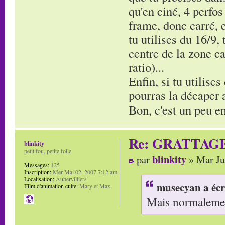
qu'en ciné, 4 perfos
frame, donc carré, e
tu utilises du 16/9,
centre de la zone ca
ratio)...
Enfin, si tu utilises
pourras la décaper av
Bon, c'est un peu en
Re: GRATTAG
blinkity
petit fou, petite folle
blinkity
par
» Mar Ju
Messages:
125
Inscription:
Mer Mai 02, 2007 7:12 am
Localisation:
Aubervilliers
musecyan a écr
Film d'animation culte:
Mary et Max
Mais normalement 