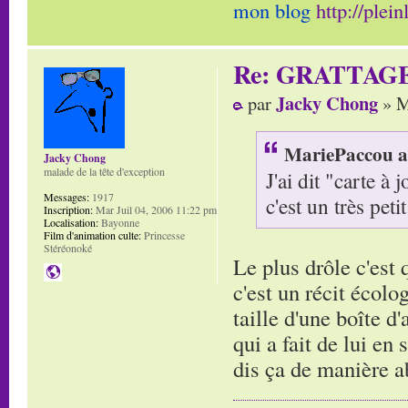
mon blog
http://plei
Re: GRATTAG
Jacky Chong
par
» M
MariePaccou a 
Jacky Chong
malade de la tête d'exception
J'ai dit "carte à
Messages:
1917
c'est un très petit
Inscription:
Mar Juil 04, 2006 11:22 pm
Localisation:
Bayonne
Film d'animation culte:
Princesse
Stéréonoké
Le plus drôle c'est
c'est un récit écolo
taille d'une boîte d
qui a fait de lui en
dis ça de manière 