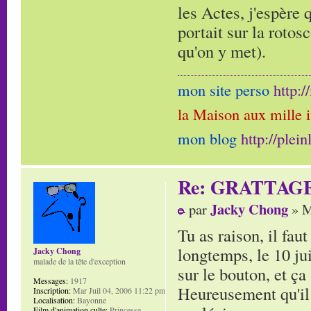
les Actes, j'espère 
portait sur la rotos
qu'on y met).
mon site perso
http:
la Maison aux mille 
mon blog
http://plei
Re: GRATTAG
Jacky Chong
par
» M
Tu as raison, il fau
longtemps, le 10 jui
Jacky Chong
malade de la tête d'exception
sur le bouton, et ça 
Messages:
1917
Heureusement qu'il 
Inscription:
Mar Juil 04, 2006 11:22 pm
Localisation:
Bayonne
Film d'animation culte:
Princesse