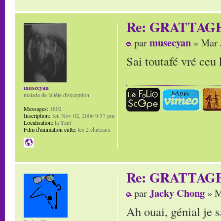
Re: GRATTAG
musecyan
par
» Mar 
Sai toutafé vré ceu k
musecyan
malade de la tête d'exception
Messages:
1802
Inscription:
Jeu Nov 02, 2006 9:57 pm
Localisation:
la Yaut
Film d'animation culte:
les 2 chateaux
Re: GRATTAG
Jacky Chong
par
» M
Ah ouai, génial je 