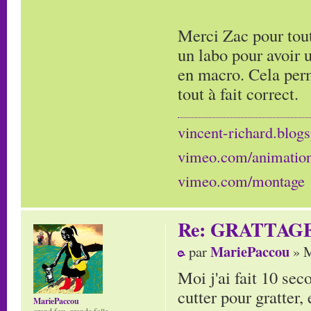
Merci Zac pour tout
un labo pour avoir 
en macro. Cela perm
tout à fait correct.
vincent-richard.blogs
vimeo.com/animatio
vimeo.com/montage
Re: GRATTAG
MariePaccou
par
» M
Moi j'ai fait 10 sec
cutter pour gratter, 
MariePaccou
grand fou, grande folle