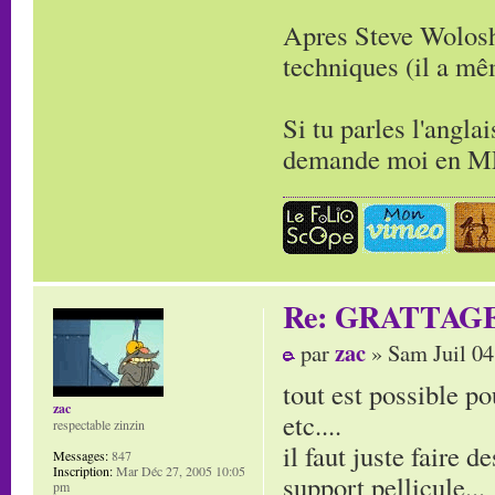
Apres Steve Wolosh
techniques (il a m
Si tu parles l'angla
demande moi en MP 
Re: GRATTAG
zac
par
» Sam Juil 04
tout est possible po
zac
etc....
respectable zinzin
il faut juste faire d
Messages:
847
Inscription:
Mar Déc 27, 2005 10:05
support pellicule...
pm