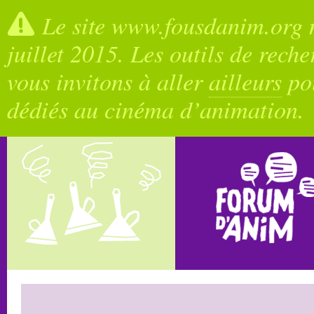
Le site www.fousdanim.org n
juillet 2015. Les outils de rech
vous invitons à aller
ailleurs
pou
dédiés au cinéma d’animation.