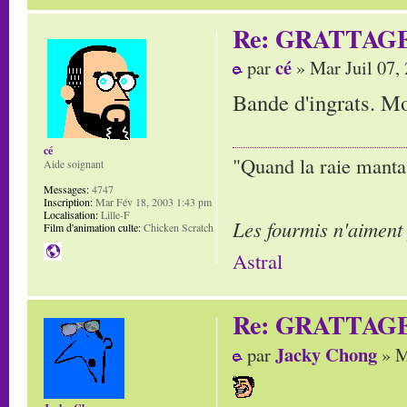
Re: GRATTAG
cé
par
» Mar Juil 07,
Bande d'ingrats. Mor
cé
"Quand la raie manta,
Aide soignant
Messages:
4747
Inscription:
Mar Fév 18, 2003 1:43 pm
Localisation:
Lille-F
Les fourmis n'aiment
Film d'animation culte:
Chicken Scratch
Astral
Re: GRATTAG
Jacky Chong
par
» M