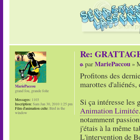
Re: GRATTAG
MariePaccou
par
» M
Profitons des derni
marottes d'aliénés,
MariePaccou
grand fou, grande folle
Si ça intéresse les 
Messages:
1103
Inscription:
Sam Jan 30, 2010 1:25 pm
Animation Limitée
Film d'animation culte:
Bird in the
window
notamment passionn
j'étais à la même ta
L'intervention de B