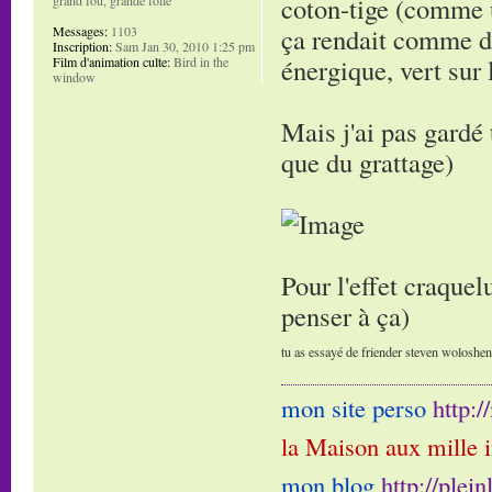
coton-tige (comme u
ça rendait comme de
Messages:
1103
Inscription:
Sam Jan 30, 2010 1:25 pm
énergique, vert sur 
Film d'animation culte:
Bird in the
window
Mais j'ai pas gardé 
que du grattage)
Pour l'effet craquelu
penser à ça)
tu as essayé de friender steven woloshen e
mon site perso
http:
la Maison aux mille 
mon blog
http://plei