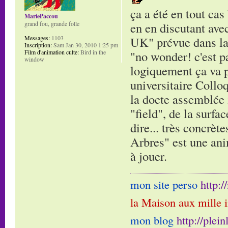
ça a été en tout cas
MariePaccou
grand fou, grande folle
en en discutant ave
Messages:
1103
UK" prévue dans la s
Inscription:
Sam Jan 30, 2010 1:25 pm
Film d'animation culte:
Bird in the
"no wonder! c'est pa
window
logiquement ça va pl
universitaire Collo
la docte assemblée 
"field", de la surfa
dire... très concrèt
Arbres" est une ani
à jouer.
mon site perso
http:
la Maison aux mille 
mon blog
http://plei