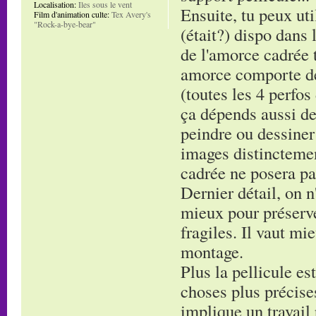
Localisation:
Iles sous le vent
Ensuite, tu peux uti
Film d'animation culte:
Tex Avery's
"Rock-a-bye-bear"
(était?) dispo dans 
de l'amorce cadrée t
amorce comporte de
(toutes les 4 perfos
ça dépends aussi de
peindre ou dessiner
images distinctement
cadrée ne posera pa
Dernier détail, on n'
mieux pour préserve
fragiles. Il vaut mi
montage.
Plus la pellicule es
choses plus précises
implique un travail 