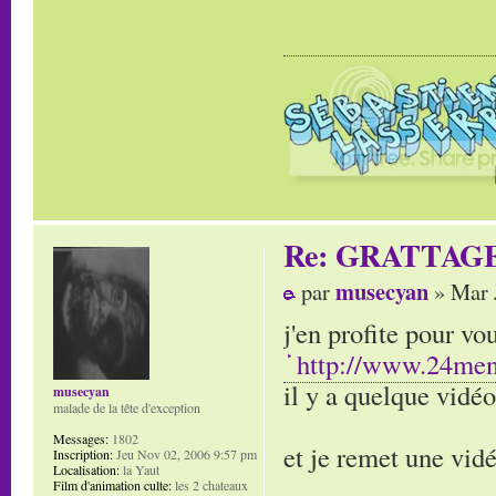
Re: GRATTAG
musecyan
par
» Mar 
j'en profite pour v
http://www.24men
il y a quelque vidéo
musecyan
malade de la tête d'exception
Messages:
1802
et je remet une vi
Inscription:
Jeu Nov 02, 2006 9:57 pm
Localisation:
la Yaut
Film d'animation culte:
les 2 chateaux