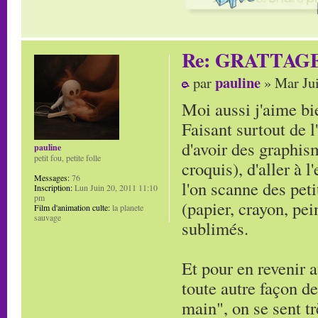
Re: GRATTAG
pauline
par
» Mar Jui
Moi aussi j'aime bie
Faisant surtout de l
d'avoir des graphi
pauline
petit fou, petite folle
croquis), d'aller à 
Messages:
76
l'on scanne des peti
Inscription:
Lun Juin 20, 2011 11:10
pm
(papier, crayon, pei
Film d'animation culte:
la planete
sauvage
sublimés.
Et pour en revenir a
toute autre façon de
main", on se sent tr