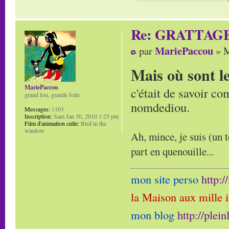
Re: GRATTAG
MariePaccou
par
» M
Mais où sont l
MariePaccou
c'était de savoir co
grand fou, grande folle
nomdediou.
Messages:
1103
Inscription:
Sam Jan 30, 2010 1:25 pm
Film d'animation culte:
Bird in the
window
Ah, mince, je suis (un t
part en quenouille...
mon site perso
http:
la Maison aux mille 
mon blog
http://plei