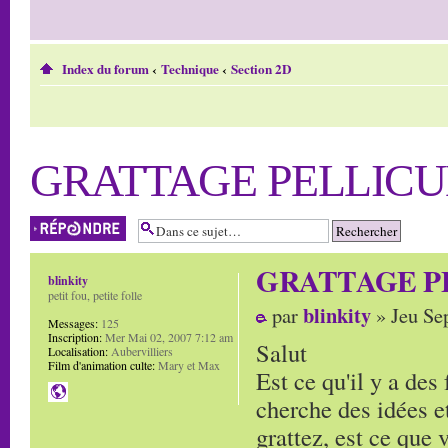
Index du forum
‹
Technique
‹
Section 2D
GRATTAGE PELLICU
Répondre
GRATTAGE P
blinkity
petit fou, petite folle
blinkity
par
» Jeu Se
Messages:
125
Inscription:
Mer Mai 02, 2007 7:12 am
Salut
Localisation:
Aubervilliers
Film d'animation culte:
Mary et Max
Est ce qu'il y a des 
cherche des idées et
grattez, est ce que v