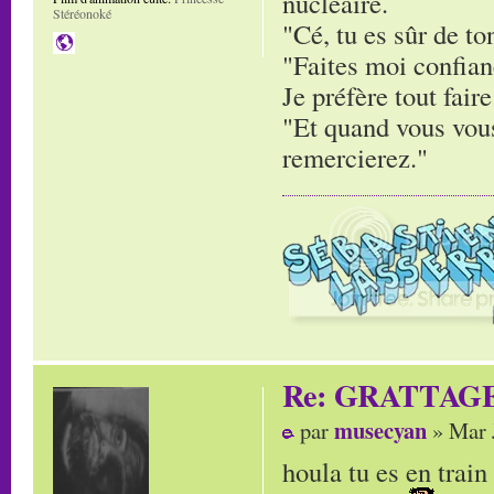
nucléaire.
Stéréonoké
"Cé, tu es sûr de to
"Faites moi confianc
Je préfère tout faire
"Et quand vous vous
remercierez."
Re: GRATTAG
musecyan
par
» Mar 
houla tu es en trai