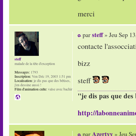
merci
steff
par
» Jeu Sep 13
contacte l'assoccia
steff
bizz
malade de la tête d'exception
Messages:
1793
Inscription:
Ven Déc 19, 2003 1:51 pm
steff
Localisation:
je dis pas que des bêtises,
j'en dessine aussi !
Film d'animation culte:
valse avec bachir
"je dis pas que des 
http://labonneanime
Azertyy
par
» Jeu Se