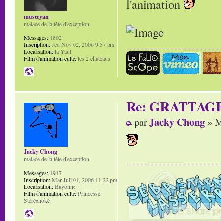
l'animation
musecyan
malade de la tête d'exception
Messages:
1802
Inscription:
Jeu Nov 02, 2006 9:57 pm
Localisation:
la Yaut
Film d'animation culte:
les 2 chateaux
Re: GRATTAG
Jacky Chong
par
» M
Jacky Chong
malade de la tête d'exception
Messages:
1917
Inscription:
Mar Juil 04, 2006 11:22 pm
Localisation:
Bayonne
Film d'animation culte:
Princesse
Stéréonoké