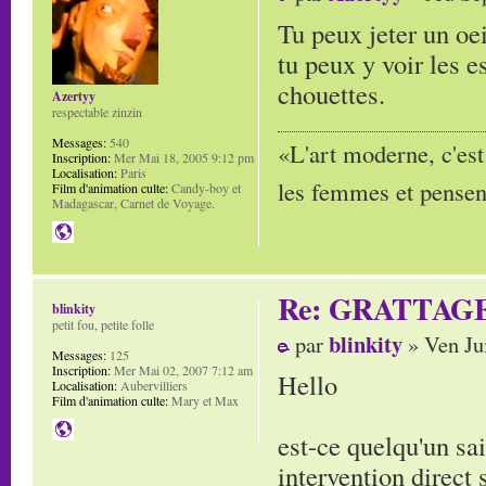
Tu peux jeter un oe
tu peux y voir les 
chouettes.
Azertyy
respectable zinzin
Messages:
540
«L'art moderne, c'est
Inscription:
Mer Mai 18, 2005 9:12 pm
Localisation:
Paris
les femmes et pensent
Film d'animation culte:
Candy-boy et
Madagascar, Carnet de Voyage.
Re: GRATTAG
blinkity
petit fou, petite folle
blinkity
par
» Ven Ju
Messages:
125
Inscription:
Mer Mai 02, 2007 7:12 am
Hello
Localisation:
Aubervilliers
Film d'animation culte:
Mary et Max
est-ce quelqu'un sa
intervention direct