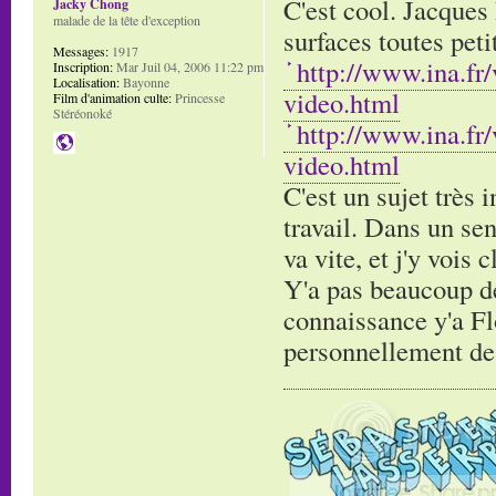
C'est cool. Jacques 
Jacky Chong
malade de la tête d'exception
surfaces toutes pet
Messages:
1917
http://www.ina.fr
Inscription:
Mar Juil 04, 2006 11:22 pm
Localisation:
Bayonne
video.html
Film d'animation culte:
Princesse
Stéréonoké
http://www.ina.fr
video.html
C'est un sujet très 
travail. Dans un sen
va vite, et j'y vois 
Y'a pas beaucoup de 
connaissance y'a Flo
personnellement de g