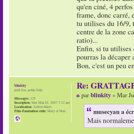
qu'en ciné, 4 perfos
frame, donc carré, e
tu utilises du 16/9,
centre de la zone ca
ratio)...
Enfin, si tu utilises
pourras la décaper av
Bon, c'est un peu en
Re: GRATTAG
blinkity
petit fou, petite folle
blinkity
par
» Mar Ju
Messages:
125
Inscription:
Mer Mai 02, 2007 7:12 am
Localisation:
Aubervilliers
musecyan a écr
Film d'animation culte:
Mary et Max
Mais normalement 