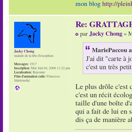
mon blog
http://plei
Re: GRATTAG
Jacky Chong
par
» M
MariePaccou a 
Jacky Chong
malade de la tête d'exception
J'ai dit "carte à
Messages:
1917
c'est un très petit
Inscription:
Mar Juil 04, 2006 11:22 pm
Localisation:
Bayonne
Film d'animation culte:
Princesse
Stéréonoké
Le plus drôle c'est
c'est un récit écolo
taille d'une boîte d
qui a fait de lui en
dis ça de manière 