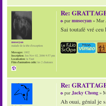
Re: GRATTAG
musecyan
par
» Mar 
Sai toutafé vré ceu k
musecyan
malade de la tête d'exception
Messages:
1802
Inscription:
Jeu Nov 02, 2006 9:57 pm
Localisation:
la Yaut
Film d'animation culte:
les 2 chateaux
Re: GRATTAG
Jacky Chong
par
» M
Ah ouai, génial je 