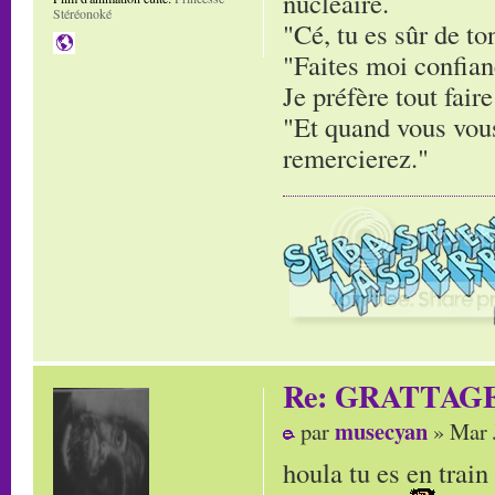
nucléaire.
Stéréonoké
"Cé, tu es sûr de to
"Faites moi confianc
Je préfère tout faire
"Et quand vous vous
remercierez."
Re: GRATTAG
musecyan
par
» Mar 
houla tu es en trai