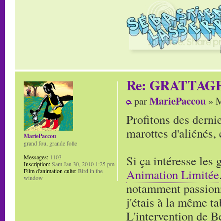
Re: GRATTAG
MariePaccou
par
» M
Profitons des derni
marottes d'aliénés,
MariePaccou
grand fou, grande folle
Si ça intéresse les 
Messages:
1103
Inscription:
Sam Jan 30, 2010 1:25 pm
Animation Limitée
Film d'animation culte:
Bird in the
window
notamment passionn
j'étais à la même ta
L'intervention de B