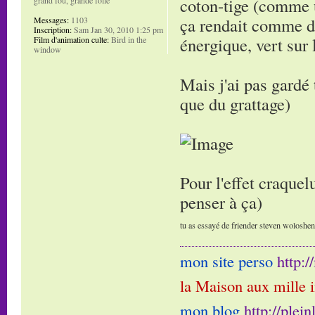
coton-tige (comme u
ça rendait comme de
Messages:
1103
Inscription:
Sam Jan 30, 2010 1:25 pm
énergique, vert sur 
Film d'animation culte:
Bird in the
window
Mais j'ai pas gardé 
que du grattage)
Pour l'effet craquelu
penser à ça)
tu as essayé de friender steven woloshen e
mon site perso
http:
la Maison aux mille 
mon blog
http://plei