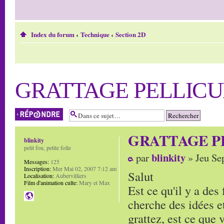
Index du forum
‹
Technique
‹
Section 2D
GRATTAGE PELLICU
Répondre
GRATTAGE P
blinkity
petit fou, petite folle
blinkity
par
» Jeu Se
Messages:
125
Inscription:
Mer Mai 02, 2007 7:12 am
Salut
Localisation:
Aubervilliers
Film d'animation culte:
Mary et Max
Est ce qu'il y a des 
cherche des idées et
grattez, est ce que v