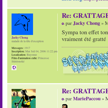
Re: GRATTAG
Jacky Chong
par
» M
Sympa ton effet ton
vraiment été gratté 
Jacky Chong
malade de la tête d'exception
Messages:
1917
Inscription:
Mar Juil 04, 2006 11:22 pm
Localisation:
Bayonne
Film d'animation culte:
Princesse
Stéréonoké
Re: GRATTAG
MariePaccou
par
» M