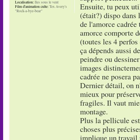
Localisation:
Iles sous le vent
Ensuite, tu peux uti
Film d'animation culte:
Tex Avery's
"Rock-a-bye-bear"
(était?) dispo dans 
de l'amorce cadrée t
amorce comporte de
(toutes les 4 perfos
ça dépends aussi de
peindre ou dessiner
images distinctement
cadrée ne posera pa
Dernier détail, on n'
mieux pour préserve
fragiles. Il vaut mi
montage.
Plus la pellicule es
choses plus précises
implique un travail 