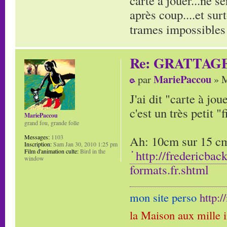
carte à jouer...ne s
après coup....et sur
trames impossibles 
Re: GRATTAG
MariePaccou
par
» M
J'ai dit "carte à jo
c'est un très petit "f
MariePaccou
grand fou, grande folle
Ah: 10cm sur 15 cm,
Messages:
1103
Inscription:
Sam Jan 30, 2010 1:25 pm
http://fredericbac
Film d'animation culte:
Bird in the
window
formats.fr.shtml
mon site perso
http:
la Maison aux mille 