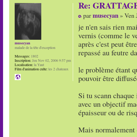
Re: GRATTAG
musecyan
par
» Ven J
je n'en sais rien ma
vernis (comme le ver
après c'est peut êt
musecyan
malade de la tête d'exception
repassé au feutre da
Messages:
1802
Inscription:
Jeu Nov 02, 2006 9:57 pm
Localisation:
la Yaut
le problème étant q
Film d'animation culte:
les 2 chateaux
pouvoir être diffus
Si tu scann chaque 
avec un objectif ma
épaisseur ou de ris
Mais normalement c'e