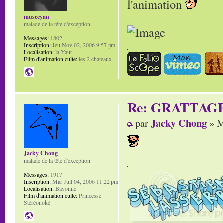
l'animation
musecyan
malade de la tête d'exception
Messages:
1802
Inscription:
Jeu Nov 02, 2006 9:57 pm
Localisation:
la Yaut
Film d'animation culte:
les 2 chateaux
Re: GRATTAG
Jacky Chong
par
» M
Jacky Chong
malade de la tête d'exception
Messages:
1917
Inscription:
Mar Juil 04, 2006 11:22 pm
Localisation:
Bayonne
Film d'animation culte:
Princesse
Stéréonoké