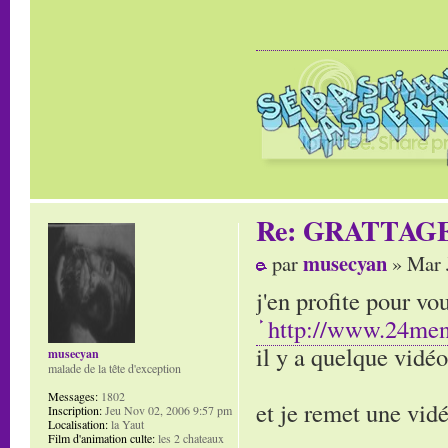
Re: GRATTAG
musecyan
par
» Mar 
j'en profite pour v
http://www.24men
il y a quelque vidéo
musecyan
malade de la tête d'exception
Messages:
1802
et je remet une vi
Inscription:
Jeu Nov 02, 2006 9:57 pm
Localisation:
la Yaut
Film d'animation culte:
les 2 chateaux