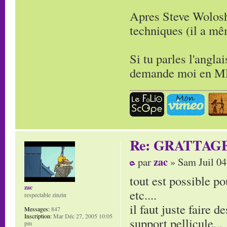
Apres Steve Wolosh
techniques (il a m
Si tu parles l'angla
demande moi en MP 
Re: GRATTAG
zac
par
» Sam Juil 04
tout est possible po
zac
etc....
respectable zinzin
il faut juste faire d
Messages:
847
Inscription:
Mar Déc 27, 2005 10:05
support pellicule...
pm