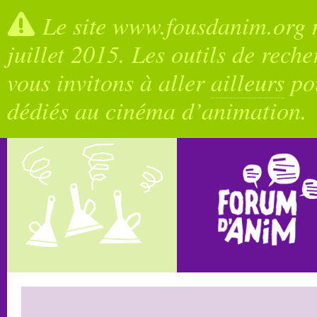
Le site www.fousdanim.org n
juillet 2015. Les outils de rech
vous invitons à aller
ailleurs
pou
dédiés au cinéma d’animation.