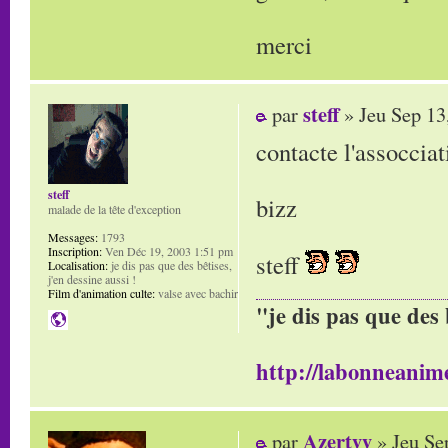
merci
steff
par
» Jeu Sep 13
contacte l'assoccia
steff
bizz
malade de la tête d'exception
Messages:
1793
Inscription:
Ven Déc 19, 2003 1:51 pm
steff
Localisation:
je dis pas que des bêtises,
j'en dessine aussi !
Film d'animation culte:
valse avec bachir
"je dis pas que des 
http://labonneanime
Azertyy
par
» Jeu Se