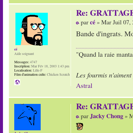
Re: GRATTAG
cé
par
» Mar Juil 07,
Bande d'ingrats. Mor
cé
"Quand la raie manta,
Aide soignant
Messages:
4747
Inscription:
Mar Fév 18, 2003 1:43 pm
Localisation:
Lille-F
Les fourmis n'aiment
Film d'animation culte:
Chicken Scratch
Astral
Re: GRATTAG
Jacky Chong
par
» M