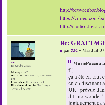
http://betweenbar.blo
https://vimeo.com/pa
http://studio-drei.com
Re: GRATTAG
zac
par
» Mar Juil 07
MariePaccou a 
zac
respectable zinzin
f:)
Messages:
847
ça a été en tout 
Inscription:
Mar Déc 27, 2005 10:05
pm
en en discutant 
Localisation:
Iles sous le vent
Film d'animation culte:
Tex Avery's
UK" prévue dans l
"Rock-a-bye-bear"
dit "no wonder! c
logiquement ça va