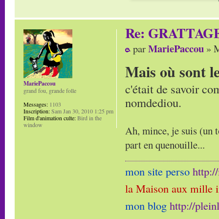
Re: GRATTAG
MariePaccou
par
» M
Mais où sont l
MariePaccou
c'était de savoir co
grand fou, grande folle
nomdediou.
Messages:
1103
Inscription:
Sam Jan 30, 2010 1:25 pm
Film d'animation culte:
Bird in the
window
Ah, mince, je suis (un t
part en quenouille...
mon site perso
http:
la Maison aux mille 
mon blog
http://plei