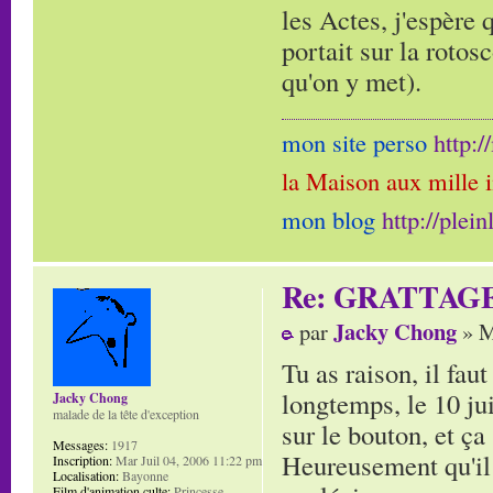
les Actes, j'espère 
portait sur la rotos
qu'on y met).
mon site perso
http:
la Maison aux mille 
mon blog
http://plei
Re: GRATTAG
Jacky Chong
par
» M
Tu as raison, il fau
longtemps, le 10 jui
Jacky Chong
malade de la tête d'exception
sur le bouton, et ça 
Messages:
1917
Heureusement qu'il 
Inscription:
Mar Juil 04, 2006 11:22 pm
Localisation:
Bayonne
Film d'animation culte:
Princesse