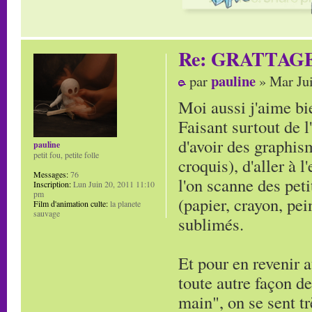
Re: GRATTAG
pauline
par
» Mar Jui
Moi aussi j'aime bie
Faisant surtout de l
d'avoir des graphi
pauline
petit fou, petite folle
croquis), d'aller à 
Messages:
76
l'on scanne des peti
Inscription:
Lun Juin 20, 2011 11:10
pm
(papier, crayon, pei
Film d'animation culte:
la planete
sauvage
sublimés.
Et pour en revenir a
toute autre façon de
main", on se sent tr