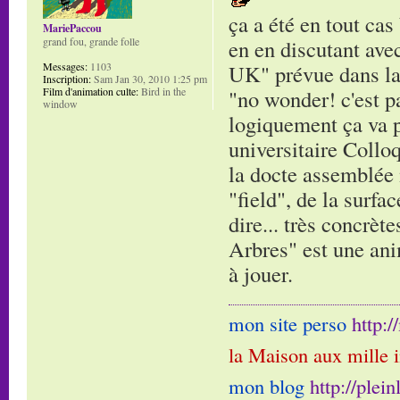
ça a été en tout cas
MariePaccou
grand fou, grande folle
en en discutant ave
Messages:
1103
UK" prévue dans la s
Inscription:
Sam Jan 30, 2010 1:25 pm
Film d'animation culte:
Bird in the
"no wonder! c'est pa
window
logiquement ça va pl
universitaire Collo
la docte assemblée 
"field", de la surfa
dire... très concrèt
Arbres" est une ani
à jouer.
mon site perso
http:
la Maison aux mille 
mon blog
http://plei