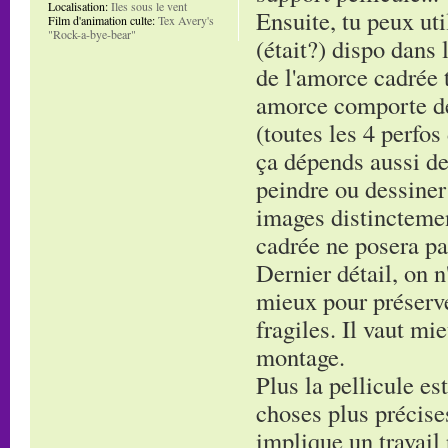
Localisation:
Iles sous le vent
Ensuite, tu peux uti
Film d'animation culte:
Tex Avery's
"Rock-a-bye-bear"
(était?) dispo dans 
de l'amorce cadrée t
amorce comporte de
(toutes les 4 perfos
ça dépends aussi de
peindre ou dessiner
images distinctement
cadrée ne posera pa
Dernier détail, on n'
mieux pour préserve
fragiles. Il vaut mi
montage.
Plus la pellicule es
choses plus précises
implique un travail 