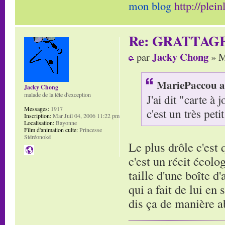
mon blog
http://plei
Re: GRATTAG
Jacky Chong
par
» M
MariePaccou a 
Jacky Chong
malade de la tête d'exception
J'ai dit "carte à
Messages:
1917
c'est un très petit
Inscription:
Mar Juil 04, 2006 11:22 pm
Localisation:
Bayonne
Film d'animation culte:
Princesse
Stéréonoké
Le plus drôle c'est
c'est un récit écolo
taille d'une boîte d
qui a fait de lui en
dis ça de manière 