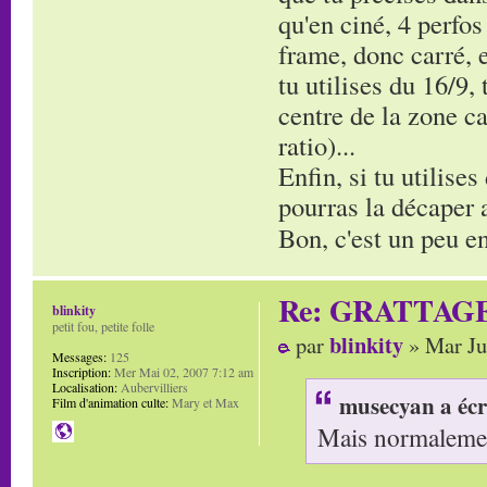
qu'en ciné, 4 perfos
frame, donc carré, e
tu utilises du 16/9,
centre de la zone ca
ratio)...
Enfin, si tu utilises
pourras la décaper av
Bon, c'est un peu en
Re: GRATTAG
blinkity
petit fou, petite folle
blinkity
par
» Mar Ju
Messages:
125
Inscription:
Mer Mai 02, 2007 7:12 am
Localisation:
Aubervilliers
musecyan a écr
Film d'animation culte:
Mary et Max
Mais normalement 