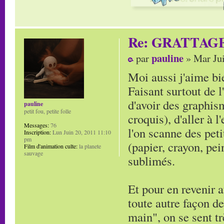
Re: GRATTAG
pauline
par
» Mar Jui
Moi aussi j'aime bie
Faisant surtout de l
d'avoir des graphi
pauline
petit fou, petite folle
croquis), d'aller à 
Messages:
76
l'on scanne des peti
Inscription:
Lun Juin 20, 2011 11:10
pm
(papier, crayon, pei
Film d'animation culte:
la planete
sauvage
sublimés.
Et pour en revenir a
toute autre façon de
main", on se sent tr