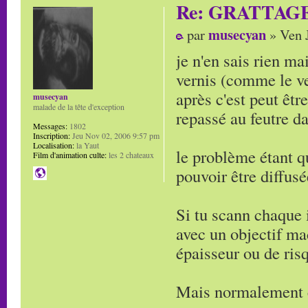
Re: GRATTAG
musecyan
par
» Ven J
je n'en sais rien ma
vernis (comme le ver
après c'est peut êt
musecyan
malade de la tête d'exception
repassé au feutre da
Messages:
1802
Inscription:
Jeu Nov 02, 2006 9:57 pm
Localisation:
la Yaut
le problème étant q
Film d'animation culte:
les 2 chateaux
pouvoir être diffus
Si tu scann chaque 
avec un objectif ma
épaisseur ou de ris
Mais normalement c'e