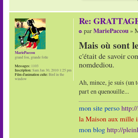
Re: GRATTAG
MariePaccou
par
» M
Mais où sont l
MariePaccou
c'était de savoir co
grand fou, grande folle
nomdediou.
Messages:
1103
Inscription:
Sam Jan 30, 2010 1:25 pm
Film d'animation culte:
Bird in the
window
Ah, mince, je suis (un t
part en quenouille...
mon site perso
http:
la Maison aux mille 
mon blog
http://plei