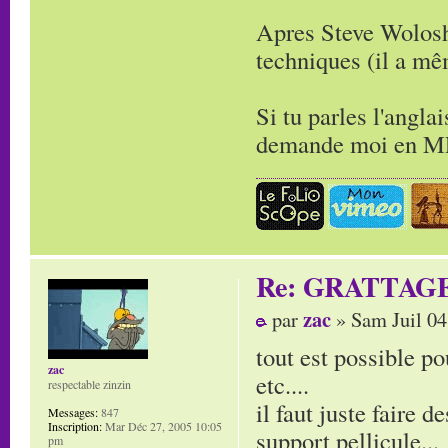
Apres Steve Wolosh
techniques (il a m
Si tu parles l'angla
demande moi en MP 
Re: GRATTAG
zac
par
» Sam Juil 04
tout est possible po
zac
etc....
respectable zinzin
il faut juste faire d
Messages:
847
Inscription:
Mar Déc 27, 2005 10:05
support pellicule...
pm