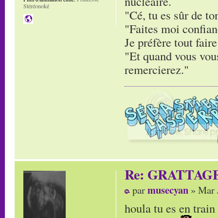
nucléaire.
Stéréonoké
"Cé, tu es sûr de to
"Faites moi confianc
Je préfère tout faire
"Et quand vous vous
remercierez."
Re: GRATTAG
musecyan
par
» Mar 
houla tu es en trai