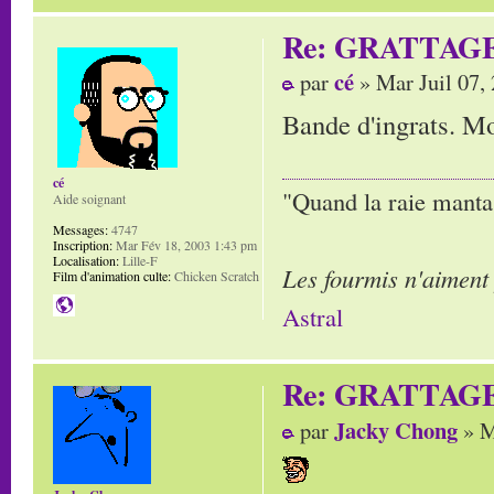
Re: GRATTAG
cé
par
» Mar Juil 07,
Bande d'ingrats. Mor
cé
"Quand la raie manta,
Aide soignant
Messages:
4747
Inscription:
Mar Fév 18, 2003 1:43 pm
Localisation:
Lille-F
Les fourmis n'aiment
Film d'animation culte:
Chicken Scratch
Astral
Re: GRATTAG
Jacky Chong
par
» M