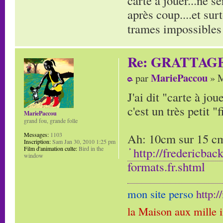
carte à jouer...ne s
après coup....et sur
trames impossibles 
Re: GRATTAG
MariePaccou
par
» M
J'ai dit "carte à jo
c'est un très petit "f
MariePaccou
grand fou, grande folle
Ah: 10cm sur 15 cm,
Messages:
1103
Inscription:
Sam Jan 30, 2010 1:25 pm
http://fredericbac
Film d'animation culte:
Bird in the
window
formats.fr.shtml
mon site perso
http:
la Maison aux mille 