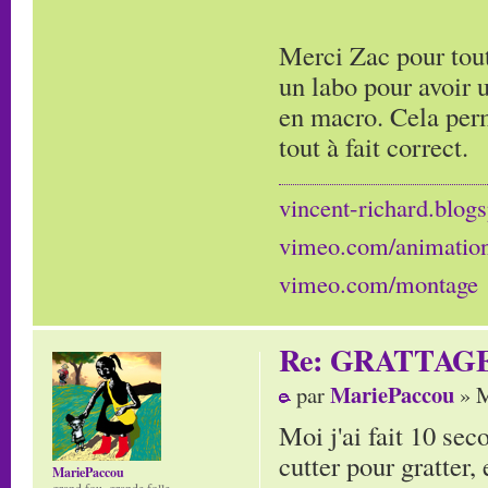
Merci Zac pour tout
un labo pour avoir 
en macro. Cela perm
tout à fait correct.
vincent-richard.blogs
vimeo.com/animatio
vimeo.com/montage
Re: GRATTAG
MariePaccou
par
» M
Moi j'ai fait 10 sec
cutter pour gratter, 
MariePaccou
grand fou, grande folle