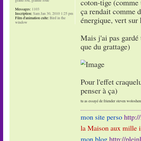
coton-tige (comme u
ça rendait comme de
Messages:
1103
Inscription:
Sam Jan 30, 2010 1:25 pm
énergique, vert sur 
Film d'animation culte:
Bird in the
window
Mais j'ai pas gardé 
que du grattage)
Pour l'effet craquelu
penser à ça)
tu as essayé de friender steven woloshen e
mon site perso
http:
la Maison aux mille 
mon blog
http://plei