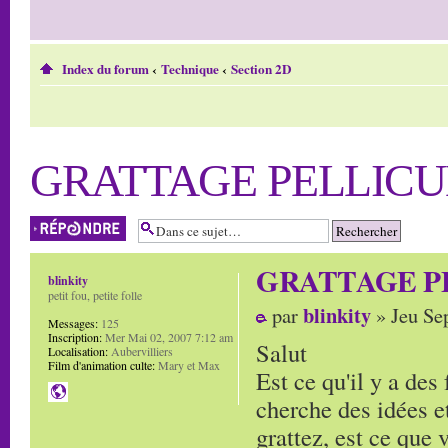
Index du forum
‹
Technique
‹
Section 2D
GRATTAGE PELLICU
Répondre
GRATTAGE P
blinkity
petit fou, petite folle
blinkity
par
» Jeu Se
Messages:
125
Inscription:
Mer Mai 02, 2007 7:12 am
Salut
Localisation:
Aubervilliers
Film d'animation culte:
Mary et Max
Est ce qu'il y a des 
cherche des idées et
grattez, est ce que v