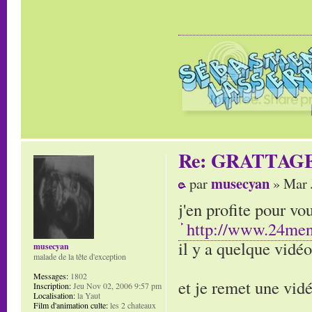
Re: GRATTAG
musecyan
par
» Mar 
j'en profite pour v
http://www.24men
il y a quelque vidéo
musecyan
malade de la tête d'exception
Messages:
1802
et je remet une vi
Inscription:
Jeu Nov 02, 2006 9:57 pm
Localisation:
la Yaut
Film d'animation culte:
les 2 chateaux