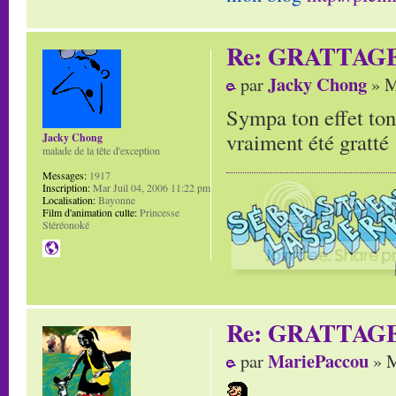
Re: GRATTAG
Jacky Chong
par
» M
Sympa ton effet ton
vraiment été gratté 
Jacky Chong
malade de la tête d'exception
Messages:
1917
Inscription:
Mar Juil 04, 2006 11:22 pm
Localisation:
Bayonne
Film d'animation culte:
Princesse
Stéréonoké
Re: GRATTAG
MariePaccou
par
» M