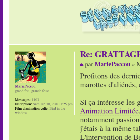
Re: GRATTAG
MariePaccou
par
» M
Profitons des derni
marottes d'aliénés,
MariePaccou
grand fou, grande folle
Si ça intéresse les 
Messages:
1103
Inscription:
Sam Jan 30, 2010 1:25 pm
Animation Limitée
Film d'animation culte:
Bird in the
window
notamment passionn
j'étais à la même ta
L'intervention de B