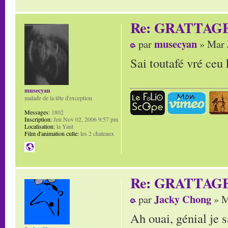
Re: GRATTAG
musecyan
par
» Mar 
Sai toutafé vré ceu k
musecyan
malade de la tête d'exception
Messages:
1802
Inscription:
Jeu Nov 02, 2006 9:57 pm
Localisation:
la Yaut
Film d'animation culte:
les 2 chateaux
Re: GRATTAG
Jacky Chong
par
» M
Ah ouai, génial je 