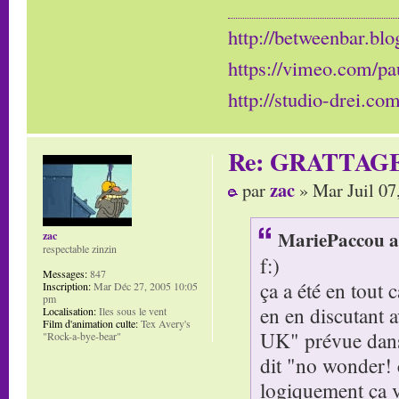
http://betweenbar.blo
https://vimeo.com/pa
http://studio-drei.com
Re: GRATTAG
zac
par
» Mar Juil 07
MariePaccou a 
zac
respectable zinzin
f:)
Messages:
847
ça a été en tout 
Inscription:
Mar Déc 27, 2005 10:05
pm
en en discutant 
Localisation:
Iles sous le vent
Film d'animation culte:
Tex Avery's
UK" prévue dans l
"Rock-a-bye-bear"
dit "no wonder! c
logiquement ça va