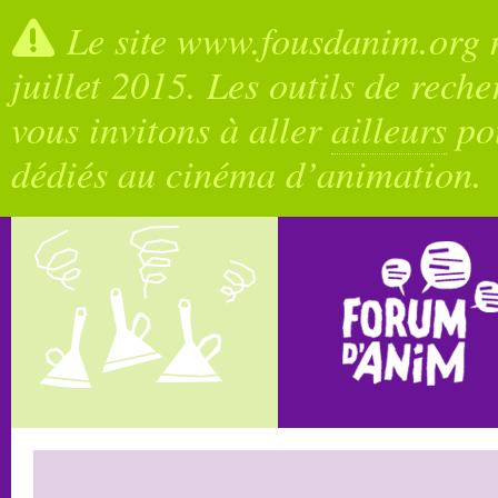
Le site www.fousdanim.org n
juillet 2015. Les outils de rech
vous invitons à aller
ailleurs
pou
dédiés au cinéma d’animation.