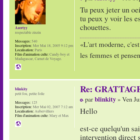
Tu peux jeter un oe
tu peux y voir les 
chouettes.
Azertyy
respectable zinzin
Messages:
540
«L'art moderne, c'est
Inscription:
Mer Mai 18, 2005 9:12 pm
Localisation:
Paris
les femmes et pensent
Film d'animation culte:
Candy-boy et
Madagascar, Carnet de Voyage.
Re: GRATTAG
blinkity
petit fou, petite folle
blinkity
par
» Ven Ju
Messages:
125
Inscription:
Mer Mai 02, 2007 7:12 am
Hello
Localisation:
Aubervilliers
Film d'animation culte:
Mary et Max
est-ce quelqu'un sa
intervention direct