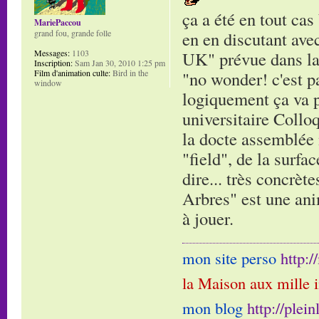
ça a été en tout cas
MariePaccou
grand fou, grande folle
en en discutant ave
Messages:
1103
UK" prévue dans la s
Inscription:
Sam Jan 30, 2010 1:25 pm
Film d'animation culte:
Bird in the
"no wonder! c'est pa
window
logiquement ça va pl
universitaire Collo
la docte assemblée 
"field", de la surfa
dire... très concrèt
Arbres" est une ani
à jouer.
mon site perso
http:
la Maison aux mille 
mon blog
http://plei