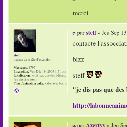
merci
steff
par
» Jeu Sep 13
contacte l'assoccia
steff
bizz
malade de la tête d'exception
Messages:
1793
Inscription:
Ven Déc 19, 2003 1:51 pm
steff
Localisation:
je dis pas que des bêtises,
j'en dessine aussi !
Film d'animation culte:
valse avec bachir
"je dis pas que des 
http://labonneanime
Azertyy
par
» Jeu Se