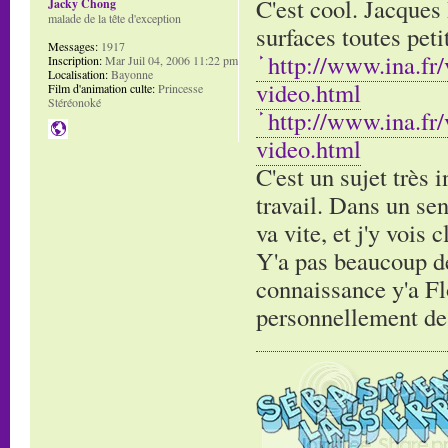
C'est cool. Jacques 
Jacky Chong
malade de la tête d'exception
surfaces toutes pet
Messages:
1917
http://www.ina.fr
Inscription:
Mar Juil 04, 2006 11:22 pm
Localisation:
Bayonne
video.html
Film d'animation culte:
Princesse
Stéréonoké
http://www.ina.fr
video.html
C'est un sujet très 
travail. Dans un sen
va vite, et j'y vois 
Y'a pas beaucoup de 
connaissance y'a Flo
personnellement de g