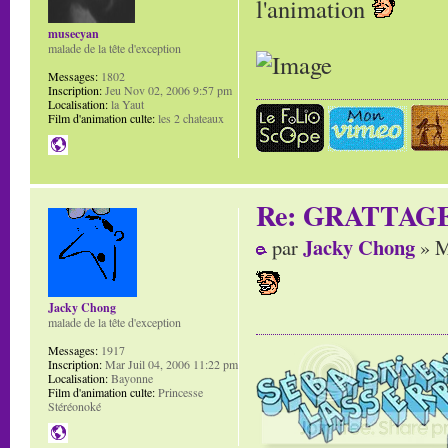
l'animation
musecyan
malade de la tête d'exception
Messages:
1802
Inscription:
Jeu Nov 02, 2006 9:57 pm
Localisation:
la Yaut
Film d'animation culte:
les 2 chateaux
Re: GRATTAG
Jacky Chong
par
» M
Jacky Chong
malade de la tête d'exception
Messages:
1917
Inscription:
Mar Juil 04, 2006 11:22 pm
Localisation:
Bayonne
Film d'animation culte:
Princesse
Stéréonoké