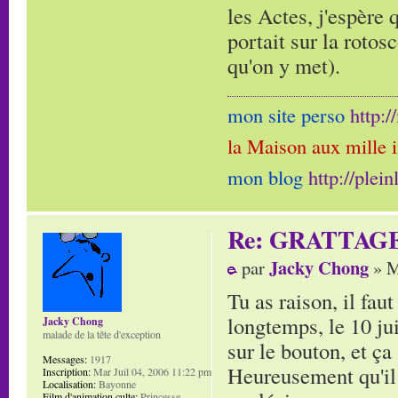
les Actes, j'espère 
portait sur la rotos
qu'on y met).
mon site perso
http:
la Maison aux mille 
mon blog
http://plei
Re: GRATTAG
Jacky Chong
par
» M
Tu as raison, il fau
longtemps, le 10 jui
Jacky Chong
malade de la tête d'exception
sur le bouton, et ça 
Messages:
1917
Heureusement qu'il 
Inscription:
Mar Juil 04, 2006 11:22 pm
Localisation:
Bayonne
Film d'animation culte:
Princesse