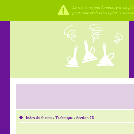
Le site www.fousdanim.org n’est plus
pour trouver des lieux plus vivants 
Index du forum
‹
Technique
‹
Section 2D