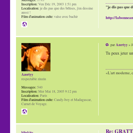
Inscription:
Ven Déc 19, 2003 1:51 pm
"je dis pas que d
Localisation:
je dis pas que des bêtises, j'en dessine
aussi !
Film d'animation culte:
valse avec bachir
http://labonnean
par
Azertyy
» J
Tu peux jeter un
«L'art moderne, c
Azertyy
respectable zinzin
Messages:
540
Inscription:
Mer Mai 18, 2005 9:12 pm
Localisation:
Paris
Film d'animation culte:
Candy-boy et Madagascar,
Carnet de Voyage.
Re: GRAT
blinkity