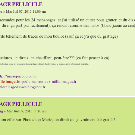
TAGE PELLICULE
ou
» Mar Juil 07, 2015 11:06 am
 secondes pour les 24 mensonges, et j'ai utilisé un cutter pour gratter, et du di
s dire, ça part pas facilement), ça rendait comme des halos (blanc-jaune au cent
rdé tellement de traces de mon boulot (sauf ça et y'a que du grattage)
uelures, je dirais: en chauffant, peut-être??? (ça fait penser à ça)
woloshen et de lui poser directement la question? il est sympa, je pense qu'il te répondrait peut-être.
ttp://mariepaccou.com
lle images
http://la-maison-aux-mille-images.fr
/pleinlesgodasses.blogspot.fr
TAGE PELLICULE
ng
» Mar Juil 07, 2015 11:10 am
ton effet sur Photoshop Marie, on dirait qu ça vraiment été gratté !