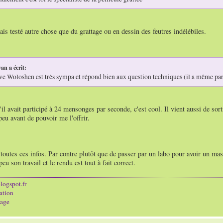
ais testé autre chose que du grattage ou en dessin des feutres indélébiles.
an a écrit:
ve Woloshen est très sympa et répond bien aux question techniques (il a même pa
'il avait participé à 24 mensonges par seconde, c'est cool. Il vient aussi de sort
eu avant de pouvoir me l'offrir.
outes ces infos. Par contre plutôt que de passer par un labo pour avoir un mas
eu son travail et le rendu est tout à fait correct.
logspot.fr
ation
age