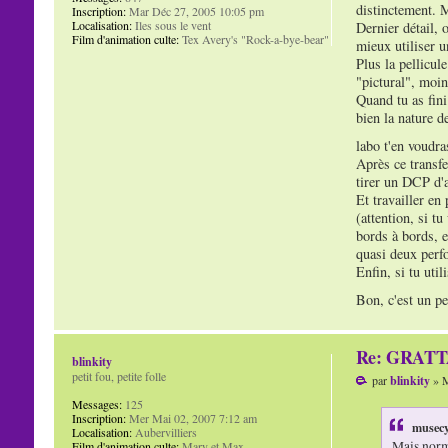
distinctement. M
Inscription:
Mar Déc 27, 2005 10:05 pm
Localisation:
Iles sous le vent
Dernier détail, 
Film d'animation culte:
Tex Avery's "Rock-a-bye-bear"
mieux utiliser 
Plus la pellicul
"pictural", moin
Quand tu as fini
bien la nature de
labo t'en voudra
Après ce transfe
tirer un DCP d'a
Et travailler en 
(attention, si t
bords à bords, e
quasi deux perfo
Enfin, si tu util
Bon, c'est un pe
Re: GRAT
blinkity
petit fou, petite folle
par
blinkity
» M
Messages:
125
Inscription:
Mer Mai 02, 2007 7:12 am
musecy
Localisation:
Aubervilliers
Mais norma
Film d'animation culte:
Mary et Max