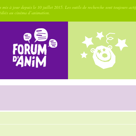
 mis à jour depuis le 10 juillet 2015. Les outils de recherche sont toujours acti
dédiés au cinéma d’animation.