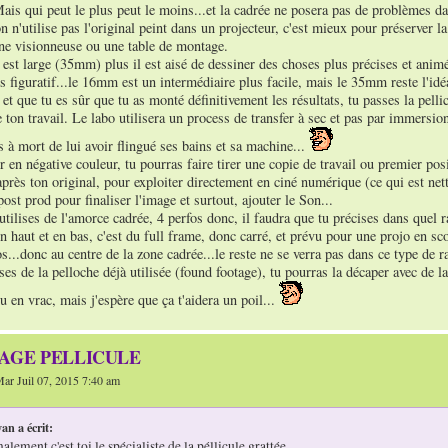
ais qui peut le plus peut le moins...et la cadrée ne posera pas de problèmes da
on n'utilise pas l'original peint dans un projecteur, c'est mieux pour préserver l
une visionneuse ou une table de montage.
e est large (35mm) plus il est aisé de dessiner des choses plus précises et animé
s figuratif...le 16mm est un intermédiaire plus facile, mais le 35mm reste l'idé
 et que tu es sûr que tu as monté définitivement les résultats, tu passes la pell
 ton travail. Le labo utilisera un process de transfer à sec et pas par immersion,
s à mort de lui avoir flingué ses bains et sa machine...
r en négative couleur, tu pourras faire tirer une copie de travail ou premier posit
près ton original, pour exploiter directement en ciné numérique (ce qui est net
post prod pour finaliser l'image et surtout, ajouter le Son...
u utilises de l'amorce cadrée, 4 perfos donc, il faudra que tu précises dans quel 
n haut et en bas, c'est du full frame, donc carré, et prévu pour une projo en sco
s...donc au centre de la zone cadrée...le reste ne se verra pas dans ce type de ra
ises de la pelloche déjà utilisée (found footage), tu pourras la décaper avec de la 
u en vrac, mais j'espère que ça t'aidera un poil...
TAGE PELLICULE
ar Juil 07, 2015 7:40 am
an a écrit:
lement c'est toi le spécialiste de la péllicule grattée