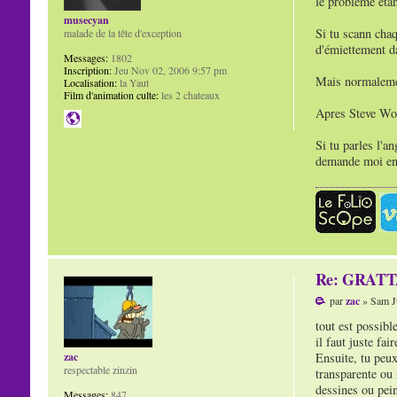
le problème étan
musecyan
Si tu scann cha
malade de la tête d'exception
d'émiettement da
Messages:
1802
Inscription:
Jeu Nov 02, 2006 9:57 pm
Mais normalement
Localisation:
la Yaut
Film d'animation culte:
les 2 chateaux
Apres Steve Wol
Si tu parles l'a
demande moi en 
Re: GRAT
par
zac
» Sam Ju
tout est possible
il faut juste fai
Ensuite, tu peux
zac
respectable zinzin
transparente ou 
dessines ou pein
Messages:
847