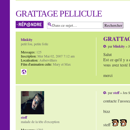
GRATTAGE PELLICULE
Répondre
GRATTAG
blinkity
petit fou, petite folle
par
blinkity
» J
Messages:
125
Salut
Inscription:
Mer Mai 02, 2007 7:12 am
Est ce qu'il y a 
Localisation:
Aubervilliers
Film d'animation culte:
Mary et Max
vous avez testé l
merci
par
steff
» Jeu S
contacte l'assoc
bizz
steff
malade de la tête d'exception
steff
Messages:
1793