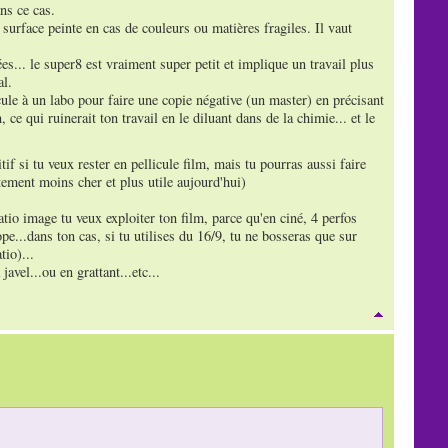
ns ce cas.
a surface peinte en cas de couleurs ou matières fragiles. Il vaut
es... le super8 est vraiment super petit et implique un travail plus
al.
icule à un labo pour faire une copie négative (un master) en précisant
 ce qui ruinerait ton travail en le diluant dans de la chimie... et le
if si tu veux rester en pellicule film, mais tu pourras aussi faire
tement moins cher et plus utile aujourd'hui)
ratio image tu veux exploiter ton film, parce qu'en ciné, 4 perfos
pe...dans ton cas, si tu utilises du 16/9, tu ne bosseras que sur
tio)...
javel...ou en grattant...etc...