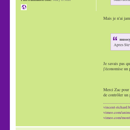
Mais je n'ai jam
musecy
Apres Ste
Je savais pas qu
j'économise un p
Merci Zac pour t
de contrôler un p
vincent-richard.b
vimeo.com/anim
vimeo.com/mont