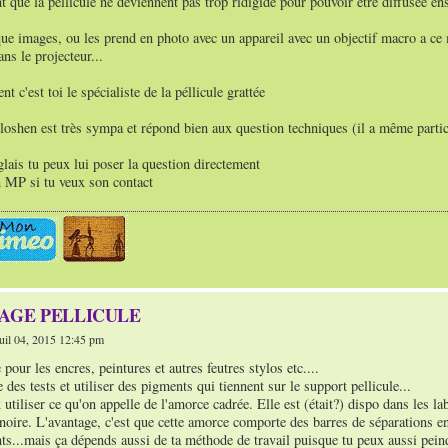
t que la péllicule ne deviennent pas trop ridigide pour pouvoir être diffusée e
que images, ou les prend en photo avec un appareil avec un objectif macro a ce
ns le projecteur...
 c'est toi le spécialiste de la péllicule grattée
oshen est très sympa et répond bien aux question techniques (il a même parti
nglais tu peux lui poser la question directement
MP si tu veux son contact
TAGE PELLICULE
il 04, 2015 12:45 pm
 pour les encres, peintures et autres feutres stylos etc....
re des tests et utiliser des pigments qui tiennent sur le support pellicule...
 utiliser ce qu'on appelle de l'amorce cadrée. Elle est (était?) dispo dans les la
noire. L'avantage, c'est que cette amorce comporte des barres de séparations en
ts...mais ça dépends aussi de ta méthode de travail puisque tu peux aussi pein