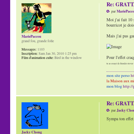
Re: GRAT
par
MariePacc
Moi j'ai fait 10
bourricot je doi
Mais j'ai pas ga
MariePaccou
grand fou, grande folle
Messages:
1103
Inscription:
Sam Jan 30, 2010 1:25 pm
Pour l'effet craq
Film d'animation culte:
Bird in the window
tu as essayé de friender steven 
mon site perso
h
la Maison aux mi
mon blog
http:/
Re: GRAT
par
Jacky Cho
Sympa ton effet 
Jacky Chong