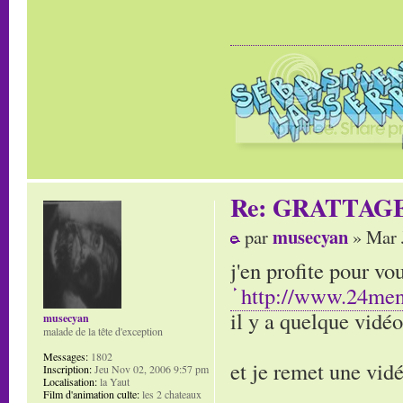
Re: GRATTAG
musecyan
par
» Mar 
j'en profite pour v
http://www.24men
il y a quelque vidéo
musecyan
malade de la tête d'exception
Messages:
1802
et je remet une vi
Inscription:
Jeu Nov 02, 2006 9:57 pm
Localisation:
la Yaut
Film d'animation culte:
les 2 chateaux