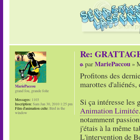
Re: GRATTAG
MariePaccou
par
» M
Profitons des derni
marottes d'aliénés,
MariePaccou
grand fou, grande folle
Si ça intéresse les 
Messages:
1103
Inscription:
Sam Jan 30, 2010 1:25 pm
Animation Limitée
Film d'animation culte:
Bird in the
window
notamment passionn
j'étais à la même ta
L'intervention de B