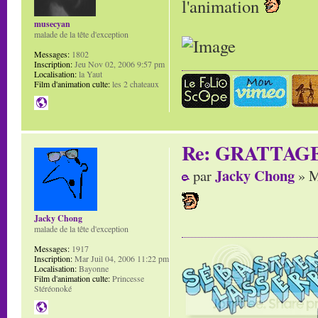
l'animation
musecyan
malade de la tête d'exception
Messages:
1802
Inscription:
Jeu Nov 02, 2006 9:57 pm
Localisation:
la Yaut
Film d'animation culte:
les 2 chateaux
Re: GRATTAG
Jacky Chong
par
» M
Jacky Chong
malade de la tête d'exception
Messages:
1917
Inscription:
Mar Juil 04, 2006 11:22 pm
Localisation:
Bayonne
Film d'animation culte:
Princesse
Stéréonoké