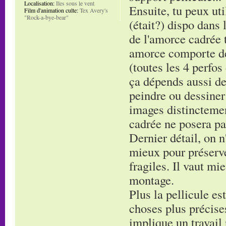
Localisation:
Iles sous le vent
Ensuite, tu peux uti
Film d'animation culte:
Tex Avery's
"Rock-a-bye-bear"
(était?) dispo dans 
de l'amorce cadrée t
amorce comporte de
(toutes les 4 perfos
ça dépends aussi de
peindre ou dessiner
images distinctement
cadrée ne posera pa
Dernier détail, on n'
mieux pour préserve
fragiles. Il vaut mi
montage.
Plus la pellicule es
choses plus précises
implique un travail 