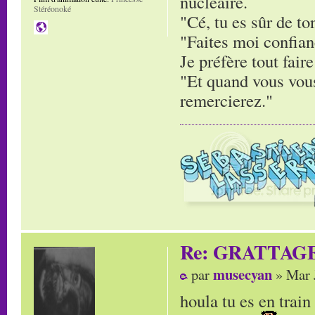
nucléaire.
Stéréonoké
"Cé, tu es sûr de to
"Faites moi confianc
Je préfère tout faire
"Et quand vous vous
remercierez."
Re: GRATTAG
musecyan
par
» Mar 
houla tu es en trai