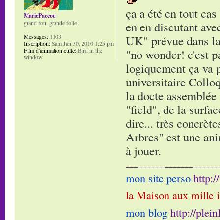
ça a été en tout cas
MariePaccou
grand fou, grande folle
en en discutant ave
Messages:
1103
UK" prévue dans la s
Inscription:
Sam Jan 30, 2010 1:25 pm
Film d'animation culte:
Bird in the
"no wonder! c'est pa
window
logiquement ça va pl
universitaire Collo
la docte assemblée 
"field", de la surfa
dire... très concrèt
Arbres" est une ani
à jouer.
mon site perso
http:
la Maison aux mille 
mon blog
http://plei