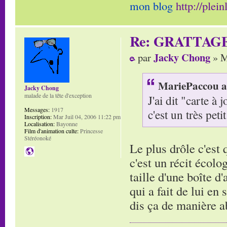
mon blog
http://plei
Re: GRATTAG
Jacky Chong
par
» M
MariePaccou a 
Jacky Chong
malade de la tête d'exception
J'ai dit "carte à
Messages:
1917
c'est un très petit
Inscription:
Mar Juil 04, 2006 11:22 pm
Localisation:
Bayonne
Film d'animation culte:
Princesse
Stéréonoké
Le plus drôle c'est
c'est un récit écolo
taille d'une boîte d
qui a fait de lui en
dis ça de manière 