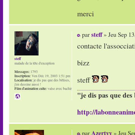
merci
steff
par
» Jeu Sep 13
contacte l'assoccia
steff
bizz
malade de la tête d'exception
Messages:
1793
Inscription:
Ven Déc 19, 2003 1:51 pm
steff
Localisation:
je dis pas que des bêtises,
j'en dessine aussi !
Film d'animation culte:
valse avec bachir
"je dis pas que des 
http://labonneanime
Azertyy
par
» Jeu Se