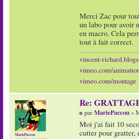
Merci Zac pour tout
un labo pour avoir 
en macro. Cela perm
tout à fait correct.
vincent-richard.blogs
vimeo.com/animatio
vimeo.com/montage
Re: GRATTAG
MariePaccou
par
» M
Moi j'ai fait 10 sec
cutter pour gratter, 
MariePaccou
grand fou, grande folle