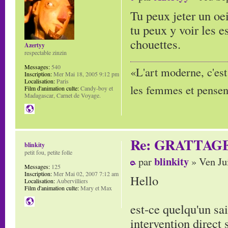
Tu peux jeter un oe
tu peux y voir les 
chouettes.
Azertyy
respectable zinzin
Messages:
540
«L'art moderne, c'est
Inscription:
Mer Mai 18, 2005 9:12 pm
Localisation:
Paris
les femmes et pensent
Film d'animation culte:
Candy-boy et
Madagascar, Carnet de Voyage.
Re: GRATTAG
blinkity
petit fou, petite folle
blinkity
par
» Ven Ju
Messages:
125
Inscription:
Mer Mai 02, 2007 7:12 am
Hello
Localisation:
Aubervilliers
Film d'animation culte:
Mary et Max
est-ce quelqu'un sa
intervention direct