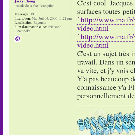
C'est cool. Jacques 
Jacky Chong
malade de la tête d'exception
surfaces toutes pet
Messages:
1917
http://www.ina.fr
Inscription:
Mar Juil 04, 2006 11:22 pm
Localisation:
Bayonne
video.html
Film d'animation culte:
Princesse
Stéréonoké
http://www.ina.fr
video.html
C'est un sujet très 
travail. Dans un sen
va vite, et j'y vois 
Y'a pas beaucoup de 
connaissance y'a Flo
personnellement de g