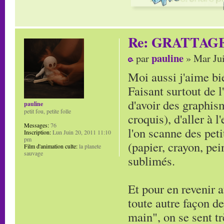
Re: GRATTAG
pauline
par
» Mar Jui
Moi aussi j'aime bie
Faisant surtout de l
d'avoir des graphi
pauline
petit fou, petite folle
croquis), d'aller à 
Messages:
76
l'on scanne des peti
Inscription:
Lun Juin 20, 2011 11:10
pm
(papier, crayon, pei
Film d'animation culte:
la planete
sauvage
sublimés.
Et pour en revenir a
toute autre façon de
main", on se sent tr