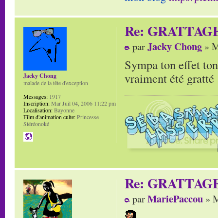
Re: GRATTAG
Jacky Chong
par
» M
Sympa ton effet ton
vraiment été gratté 
Jacky Chong
malade de la tête d'exception
Messages:
1917
Inscription:
Mar Juil 04, 2006 11:22 pm
Localisation:
Bayonne
Film d'animation culte:
Princesse
Stéréonoké
Re: GRATTAG
MariePaccou
par
» M