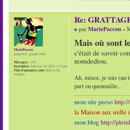
Re: GRATTAG
MariePaccou
par
» M
Mais où sont l
MariePaccou
c'était de savoir co
grand fou, grande folle
nomdediou.
Messages:
1103
Inscription:
Sam Jan 30, 2010 1:25 pm
Film d'animation culte:
Bird in the
window
Ah, mince, je suis (un t
part en quenouille...
mon site perso
http:
la Maison aux mille 
mon blog
http://plei