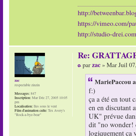
http://betweenbar.blo
https://vimeo.com/pa
http://studio-drei.com
Re: GRATTAG
zac
par
» Mar Juil 07
MariePaccou a 
zac
respectable zinzin
f:)
Messages:
847
ça a été en tout 
Inscription:
Mar Déc 27, 2005 10:05
pm
en en discutant 
Localisation:
Iles sous le vent
Film d'animation culte:
Tex Avery's
UK" prévue dans l
"Rock-a-bye-bear"
dit "no wonder! c
logiquement ça va