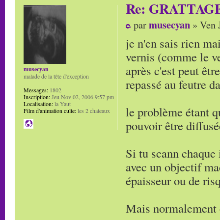
Re: GRATTAG
musecyan
par
» Ven J
je n'en sais rien ma
vernis (comme le ver
après c'est peut êt
musecyan
malade de la tête d'exception
repassé au feutre da
Messages:
1802
Inscription:
Jeu Nov 02, 2006 9:57 pm
Localisation:
la Yaut
le problème étant q
Film d'animation culte:
les 2 chateaux
pouvoir être diffus
Si tu scann chaque 
avec un objectif ma
épaisseur ou de ris
Mais normalement c'e