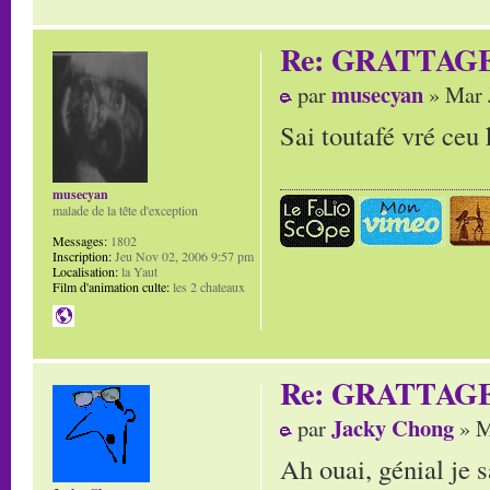
Re: GRATTAG
musecyan
par
» Mar 
Sai toutafé vré ceu k
musecyan
malade de la tête d'exception
Messages:
1802
Inscription:
Jeu Nov 02, 2006 9:57 pm
Localisation:
la Yaut
Film d'animation culte:
les 2 chateaux
Re: GRATTAG
Jacky Chong
par
» M
Ah ouai, génial je 