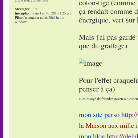
coton-tige (comme u
ça rendait comme de
Messages:
1103
Inscription:
Sam Jan 30, 2010 1:25 pm
énergique, vert sur 
Film d'animation culte:
Bird in the
window
Mais j'ai pas gardé 
que du grattage)
Pour l'effet craquelu
penser à ça)
tu as essayé de friender steven woloshen e
mon site perso
http:
la Maison aux mille 
mon blog
http://plei