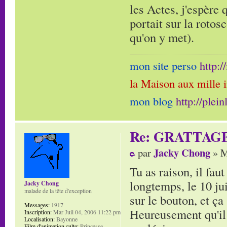
les Actes, j'espère 
portait sur la rotos
qu'on y met).
mon site perso
http:
la Maison aux mille 
mon blog
http://plei
Re: GRATTAG
Jacky Chong
par
» M
Tu as raison, il fau
longtemps, le 10 jui
Jacky Chong
malade de la tête d'exception
sur le bouton, et ça 
Messages:
1917
Heureusement qu'il 
Inscription:
Mar Juil 04, 2006 11:22 pm
Localisation:
Bayonne
Film d'animation culte:
Princesse