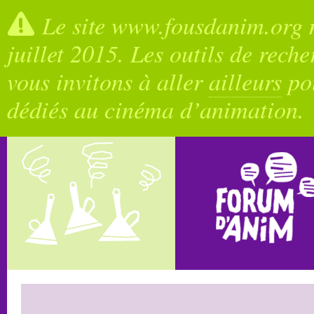
Le site www.fousdanim.org n
juillet 2015. Les outils de rech
vous invitons à aller
ailleurs
pou
dédiés au cinéma d’animation.