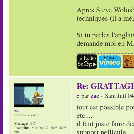
Apres Steve Wolosh
techniques (il a m
Si tu parles l'angla
demande moi en MP 
Re: GRATTAG
zac
par
» Sam Juil 04
tout est possible po
zac
etc....
respectable zinzin
il faut juste faire d
Messages:
847
Inscription:
Mar Déc 27, 2005 10:05
support pellicule...
pm