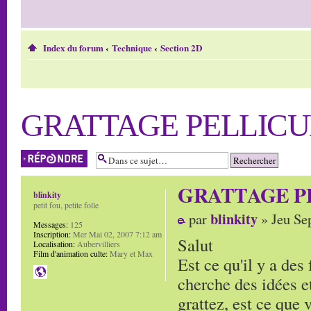
Index du forum
‹
Technique
‹
Section 2D
GRATTAGE PELLICU
Répondre
GRATTAGE P
blinkity
petit fou, petite folle
blinkity
par
» Jeu Se
Messages:
125
Inscription:
Mer Mai 02, 2007 7:12 am
Salut
Localisation:
Aubervilliers
Film d'animation culte:
Mary et Max
Est ce qu'il y a des 
cherche des idées et
grattez, est ce que v