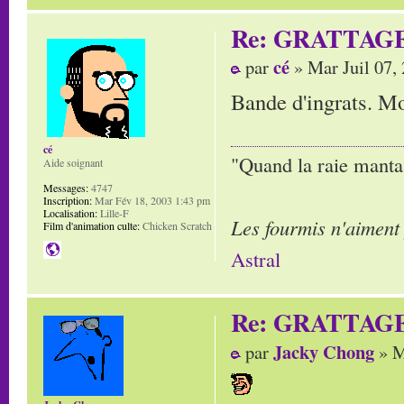
Re: GRATTAG
cé
par
» Mar Juil 07,
Bande d'ingrats. Mor
cé
"Quand la raie manta,
Aide soignant
Messages:
4747
Inscription:
Mar Fév 18, 2003 1:43 pm
Localisation:
Lille-F
Les fourmis n'aiment
Film d'animation culte:
Chicken Scratch
Astral
Re: GRATTAG
Jacky Chong
par
» M