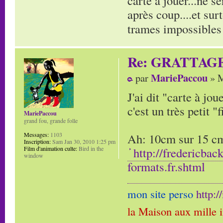
carte à jouer...ne s
après coup....et sur
trames impossibles 
Re: GRATTAG
MariePaccou
par
» M
J'ai dit "carte à jo
c'est un très petit "f
MariePaccou
grand fou, grande folle
Ah: 10cm sur 15 cm,
Messages:
1103
Inscription:
Sam Jan 30, 2010 1:25 pm
http://fredericbac
Film d'animation culte:
Bird in the
window
formats.fr.shtml
mon site perso
http:
la Maison aux mille 