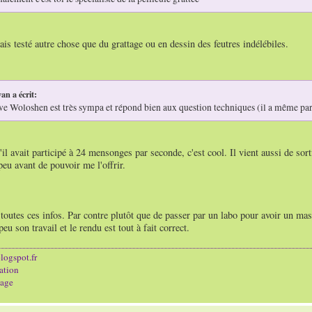
ais testé autre chose que du grattage ou en dessin des feutres indélébiles.
an a écrit:
ve Woloshen est très sympa et répond bien aux question techniques (il a même pa
'il avait participé à 24 mensonges par seconde, c'est cool. Il vient aussi de sort
eu avant de pouvoir me l'offrir.
outes ces infos. Par contre plutôt que de passer par un labo pour avoir un mas
eu son travail et le rendu est tout à fait correct.
logspot.fr
ation
age