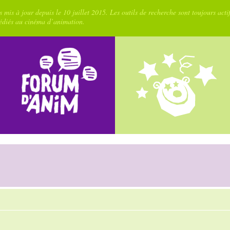
 mis à jour depuis le 10 juillet 2015. Les outils de recherche sont toujours acti
dédiés au cinéma d’animation.