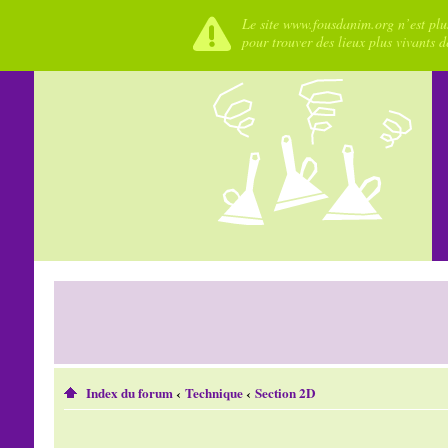
Le site www.fousdanim.org n’est plus
pour trouver des lieux plus vivants 
Index du forum
‹
Technique
‹
Section 2D