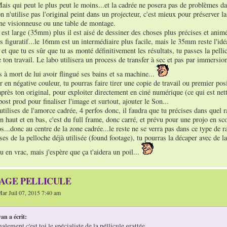
ais qui peut le plus peut le moins...et la cadrée ne posera pas de problèmes da
on n'utilise pas l'original peint dans un projecteur, c'est mieux pour préserver l
une visionneuse ou une table de montage.
e est large (35mm) plus il est aisé de dessiner des choses plus précises et animé
s figuratif...le 16mm est un intermédiaire plus facile, mais le 35mm reste l'idé
 et que tu es sûr que tu as monté définitivement les résultats, tu passes la pell
 ton travail. Le labo utilisera un process de transfer à sec et pas par immersion,
s à mort de lui avoir flingué ses bains et sa machine...
r en négative couleur, tu pourras faire tirer une copie de travail ou premier posit
près ton original, pour exploiter directement en ciné numérique (ce qui est net
post prod pour finaliser l'image et surtout, ajouter le Son...
u utilises de l'amorce cadrée, 4 perfos donc, il faudra que tu précises dans quel 
n haut et en bas, c'est du full frame, donc carré, et prévu pour une projo en sco
s...donc au centre de la zone cadrée...le reste ne se verra pas dans ce type de ra
ises de la pelloche déjà utilisée (found footage), tu pourras la décaper avec de la 
u en vrac, mais j'espère que ça t'aidera un poil...
TAGE PELLICULE
ar Juil 07, 2015 7:40 am
an a écrit:
lement c'est toi le spécialiste de la péllicule grattée