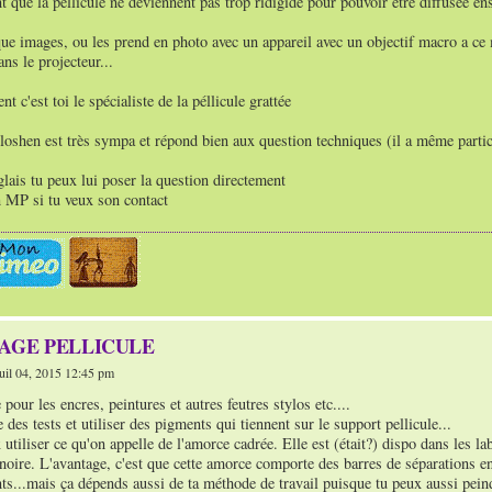
t que la péllicule ne deviennent pas trop ridigide pour pouvoir être diffusée e
que images, ou les prend en photo avec un appareil avec un objectif macro a ce
ns le projecteur...
 c'est toi le spécialiste de la péllicule grattée
oshen est très sympa et répond bien aux question techniques (il a même parti
nglais tu peux lui poser la question directement
MP si tu veux son contact
TAGE PELLICULE
il 04, 2015 12:45 pm
 pour les encres, peintures et autres feutres stylos etc....
re des tests et utiliser des pigments qui tiennent sur le support pellicule...
 utiliser ce qu'on appelle de l'amorce cadrée. Elle est (était?) dispo dans les la
noire. L'avantage, c'est que cette amorce comporte des barres de séparations en
ts...mais ça dépends aussi de ta méthode de travail puisque tu peux aussi pein