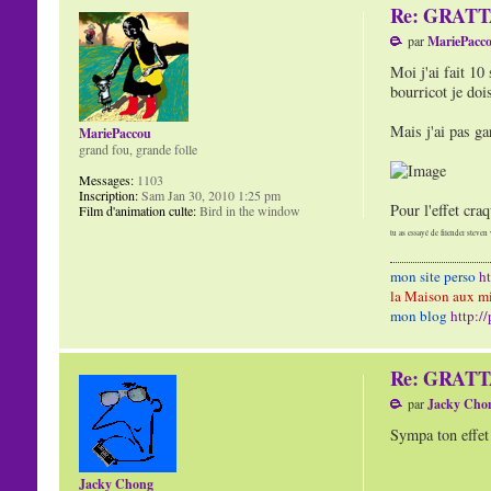
Re: GRAT
par
MariePacc
Moi j'ai fait 10
bourricot je doi
Mais j'ai pas ga
MariePaccou
grand fou, grande folle
Messages:
1103
Inscription:
Sam Jan 30, 2010 1:25 pm
Pour l'effet craq
Film d'animation culte:
Bird in the window
tu as essayé de friender steven 
mon site perso
h
la Maison aux mi
mon blog
http:/
Re: GRAT
par
Jacky Cho
Sympa ton effet 
Jacky Chong