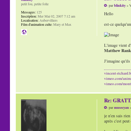
petit fou, petite folle
par
blinkity
» V
Messages:
125
Hello
Inscription:
Mer Mai 02, 2007 7:12 am
Localisation:
Aubervilliers
est-ce quelqu'un
Film d'animation culte:
Mary et Max
L'image vient d
Matthew Rank
J'imagine qu'ils
vincent-richard.b
vimeo.com/anim
vimeo.com/mont
Re: GRAT
par
musecyan
»
je n'en sais rien
après c'est peut