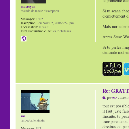
le problème étan
musecyan
Si tu scann cha
malade de la tête d'exception
d'émiettement da
Messages:
1802
Inscription:
Jeu Nov 02, 2006 9:57 pm
Mais normalement
Localisation:
la Yaut
Film d'animation culte:
les 2 chateaux
Apres Steve Wol
Si tu parles l'a
demande moi en 
Re: GRAT
par
zac
» Sam Ju
tout est possible
il faut juste fai
Ensuite, tu peux
zac
respectable zinzin
transparente ou 
dessines ou pein
Messages:
847