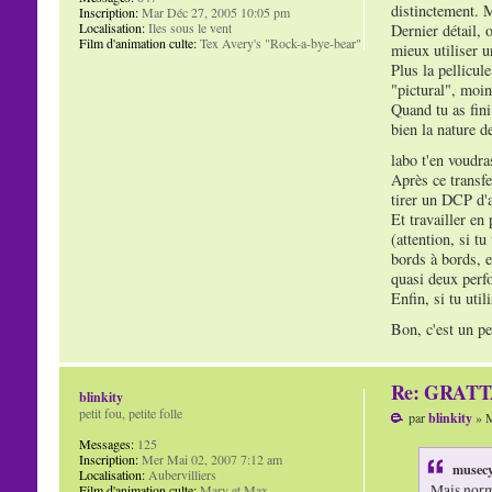
distinctement. M
Inscription:
Mar Déc 27, 2005 10:05 pm
Localisation:
Iles sous le vent
Dernier détail, 
Film d'animation culte:
Tex Avery's "Rock-a-bye-bear"
mieux utiliser 
Plus la pellicul
"pictural", moin
Quand tu as fini
bien la nature de
labo t'en voudra
Après ce transfe
tirer un DCP d'a
Et travailler en 
(attention, si t
bords à bords, e
quasi deux perfo
Enfin, si tu util
Bon, c'est un pe
Re: GRAT
blinkity
petit fou, petite folle
par
blinkity
» M
Messages:
125
Inscription:
Mer Mai 02, 2007 7:12 am
musecy
Localisation:
Aubervilliers
Mais norma
Film d'animation culte:
Mary et Max