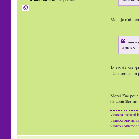
Mais je n'ai jam
musecy
Apres Ste
Je savais pas qu
j'économise un p
Merci Zac pour t
de contrôler un p
vincent-richard.b
vimeo.com/anim
vimeo.com/mont