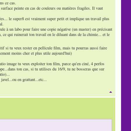
ns ce cas.
a surface peinte en cas de couleurs ou matières fragiles. Il vaut
es... le super8 est vraiment super petit et implique un travail plus
al.
icule à un labo pour faire une copie négative (un master) en précisant
 ce qui ruinerait ton travail en le diluant dans de la chimie... et le
if si tu veux rester en pellicule film, mais tu pourras aussi faire
tement moins cher et plus utile aujourd'hui)
ratio image tu veux exploiter ton film, parce qu'en ciné, 4 perfos
pe...dans ton cas, si tu utilises du 16/9, tu ne bosseras que sur
tio)...
javel...ou en grattant...etc...