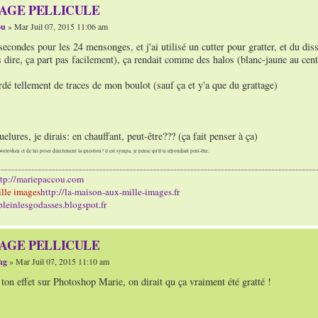
TAGE PELLICULE
ou
» Mar Juil 07, 2015 11:06 am
 secondes pour les 24 mensonges, et j'ai utilisé un cutter pour gratter, et du di
s dire, ça part pas facilement), ça rendait comme des halos (blanc-jaune au cent
rdé tellement de traces de mon boulot (sauf ça et y'a que du grattage)
uelures, je dirais: en chauffant, peut-être??? (ça fait penser à ça)
woloshen et de lui poser directement la question? il est sympa, je pense qu'il te répondrait peut-être.
ttp://mariepaccou.com
lle images
http://la-maison-aux-mille-images.fr
/pleinlesgodasses.blogspot.fr
TAGE PELLICULE
ng
» Mar Juil 07, 2015 11:10 am
ton effet sur Photoshop Marie, on dirait qu ça vraiment été gratté !