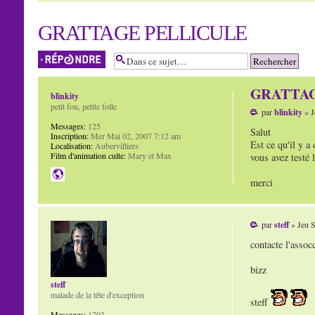
GRATTAGE PELLICULE
Répondre
GRATTAG
blinkity
petit fou, petite folle
par
blinkity
» J
Messages:
125
Salut
Inscription:
Mer Mai 02, 2007 7:12 am
Est ce qu'il y a 
Localisation:
Aubervilliers
Film d'animation culte:
Mary et Max
vous avez testé l
merci
par
steff
» Jeu S
contacte l'assoc
bizz
steff
malade de la tête d'exception
steff
Messages:
1793