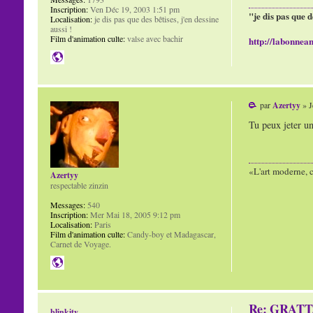
Inscription:
Ven Déc 19, 2003 1:51 pm
"je dis pas que d
Localisation:
je dis pas que des bêtises, j'en dessine
aussi !
Film d'animation culte:
valse avec bachir
http://labonnean
par
Azertyy
» J
Tu peux jeter un
«L'art moderne, c
Azertyy
respectable zinzin
Messages:
540
Inscription:
Mer Mai 18, 2005 9:12 pm
Localisation:
Paris
Film d'animation culte:
Candy-boy et Madagascar,
Carnet de Voyage.
Re: GRAT
blinkity