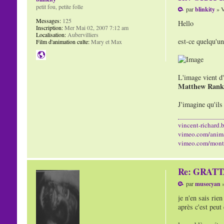
petit fou, petite folle
par
blinkity
» V
Messages:
125
Hello
Inscription:
Mer Mai 02, 2007 7:12 am
Localisation:
Aubervilliers
est-ce quelqu'un
Film d'animation culte:
Mary et Max
L'image vient d
Matthew Rank
J'imagine qu'ils
vincent-richard.b
vimeo.com/anim
vimeo.com/mont
Re: GRAT
par
musecyan
»
je n'en sais rien
après c'est peut