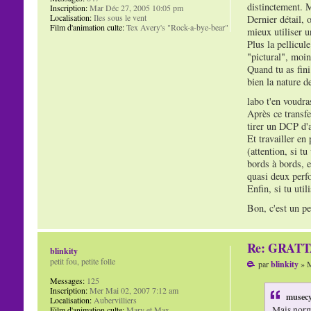
distinctement. M
Inscription:
Mar Déc 27, 2005 10:05 pm
Localisation:
Iles sous le vent
Dernier détail, 
Film d'animation culte:
Tex Avery's "Rock-a-bye-bear"
mieux utiliser 
Plus la pellicul
"pictural", moin
Quand tu as fini
bien la nature de
labo t'en voudra
Après ce transfe
tirer un DCP d'a
Et travailler en 
(attention, si t
bords à bords, e
quasi deux perfo
Enfin, si tu util
Bon, c'est un pe
Re: GRAT
blinkity
petit fou, petite folle
par
blinkity
» M
Messages:
125
Inscription:
Mer Mai 02, 2007 7:12 am
musecy
Localisation:
Aubervilliers
Mais norma
Film d'animation culte:
Mary et Max