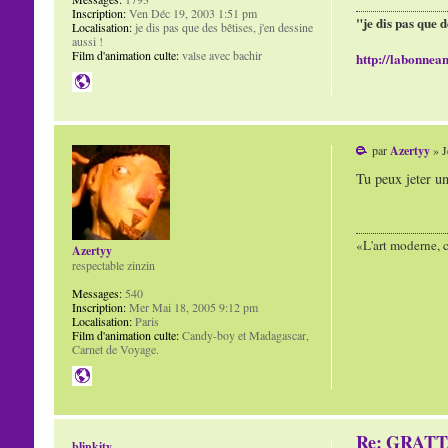
Inscription:
Ven Déc 19, 2003 1:51 pm
"je dis pas que d
Localisation:
je dis pas que des bêtises, j'en dessine
aussi !
Film d'animation culte:
valse avec bachir
http://labonnean
par
Azertyy
» J
Tu peux jeter un
«L'art moderne, c
Azertyy
respectable zinzin
Messages:
540
Inscription:
Mer Mai 18, 2005 9:12 pm
Localisation:
Paris
Film d'animation culte:
Candy-boy et Madagascar,
Carnet de Voyage.
Re: GRAT
blinkity