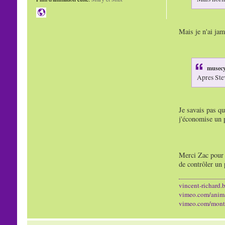
Mais je n'ai jam
musecy
Apres Ste
Je savais pas qu
j'économise un p
Merci Zac pour t
de contrôler un p
vincent-richard.b
vimeo.com/anim
vimeo.com/mont