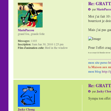
Re: GRAT
par
MariePacc
Moi j'ai fait 10
bourricot je doi
Mais j'ai pas ga
MariePaccou
grand fou, grande folle
Messages:
1103
Inscription:
Sam Jan 30, 2010 1:25 pm
Pour l'effet craq
Film d'animation culte:
Bird in the window
tu as essayé de friender steven 
mon site perso
h
la Maison aux mi
mon blog
http:/
Re: GRAT
par
Jacky Cho
Sympa ton effet 
Jacky Chong