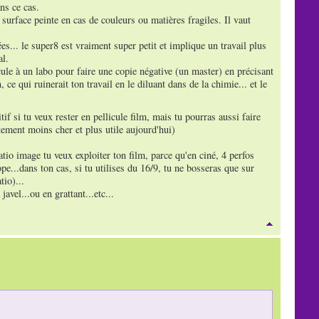
ns ce cas.
a surface peinte en cas de couleurs ou matières fragiles. Il vaut
es... le super8 est vraiment super petit et implique un travail plus
al.
icule à un labo pour faire une copie négative (un master) en précisant
 ce qui ruinerait ton travail en le diluant dans de la chimie... et le
if si tu veux rester en pellicule film, mais tu pourras aussi faire
tement moins cher et plus utile aujourd'hui)
ratio image tu veux exploiter ton film, parce qu'en ciné, 4 perfos
pe...dans ton cas, si tu utilises du 16/9, tu ne bosseras que sur
tio)...
javel...ou en grattant...etc...