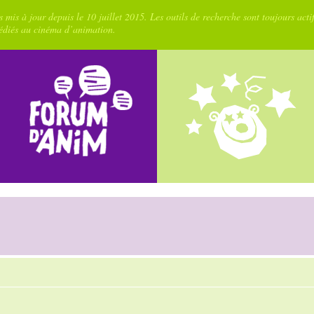
 mis à jour depuis le 10 juillet 2015. Les outils de recherche sont toujours acti
dédiés au cinéma d’animation.