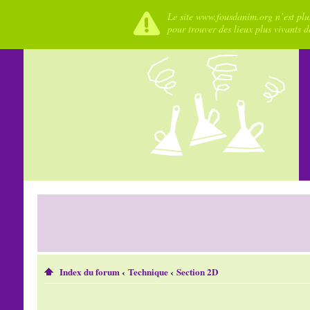
Le site www.fousdanim.org n’est plus
pour trouver des lieux plus vivants 
Index du forum
‹
Technique
‹
Section 2D