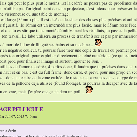
ais qui peut le plus peut le moins...et la cadrée ne posera pas de problèmes da
on n'utilise pas l'original peint dans un projecteur, c'est mieux pour préserver l
une visionneuse ou une table de montage.
e est large (35mm) plus il est aisé de dessiner des choses plus précises et animé
s figuratif...le 16mm est un intermédiaire plus facile, mais le 35mm reste l'idé
 et que tu es sûr que tu as monté définitivement les résultats, tu passes la pell
 ton travail. Le labo utilisera un process de transfer à sec et pas par immersion,
s à mort de lui avoir flingué ses bains et sa machine...
r en négative couleur, tu pourras faire tirer une copie de travail ou premier posit
près ton original, pour exploiter directement en ciné numérique (ce qui est net
post prod pour finaliser l'image et surtout, ajouter le Son...
u utilises de l'amorce cadrée, 4 perfos donc, il faudra que tu précises dans quel 
n haut et en bas, c'est du full frame, donc carré, et prévu pour une projo en sco
s...donc au centre de la zone cadrée...le reste ne se verra pas dans ce type de ra
ises de la pelloche déjà utilisée (found footage), tu pourras la décaper avec de la 
u en vrac, mais j'espère que ça t'aidera un poil...
TAGE PELLICULE
ar Juil 07, 2015 7:40 am
an a écrit:
lement c'est toi le spécialiste de la péllicule grattée