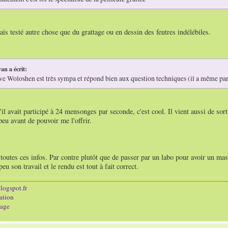
ais testé autre chose que du grattage ou en dessin des feutres indélébiles.
an a écrit:
ve Woloshen est très sympa et répond bien aux question techniques (il a même pa
'il avait participé à 24 mensonges par seconde, c'est cool. Il vient aussi de sort
eu avant de pouvoir me l'offrir.
outes ces infos. Par contre plutôt que de passer par un labo pour avoir un mas
eu son travail et le rendu est tout à fait correct.
logspot.fr
ation
age