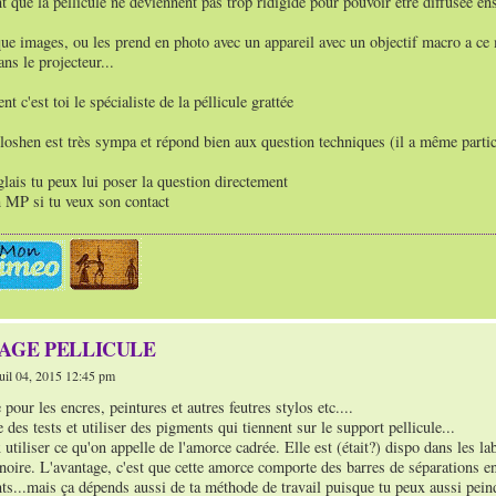
t que la péllicule ne deviennent pas trop ridigide pour pouvoir être diffusée e
que images, ou les prend en photo avec un appareil avec un objectif macro a ce
ns le projecteur...
 c'est toi le spécialiste de la péllicule grattée
oshen est très sympa et répond bien aux question techniques (il a même parti
nglais tu peux lui poser la question directement
MP si tu veux son contact
TAGE PELLICULE
il 04, 2015 12:45 pm
 pour les encres, peintures et autres feutres stylos etc....
re des tests et utiliser des pigments qui tiennent sur le support pellicule...
 utiliser ce qu'on appelle de l'amorce cadrée. Elle est (était?) dispo dans les la
noire. L'avantage, c'est que cette amorce comporte des barres de séparations en
ts...mais ça dépends aussi de ta méthode de travail puisque tu peux aussi pein