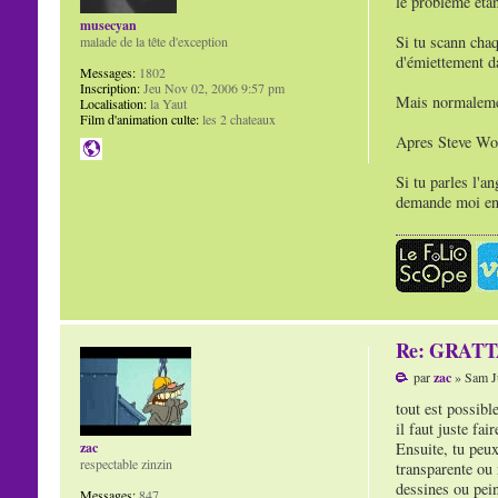
le problème étan
musecyan
Si tu scann cha
malade de la tête d'exception
d'émiettement da
Messages:
1802
Inscription:
Jeu Nov 02, 2006 9:57 pm
Mais normalement
Localisation:
la Yaut
Film d'animation culte:
les 2 chateaux
Apres Steve Wol
Si tu parles l'a
demande moi en 
Re: GRAT
par
zac
» Sam Ju
tout est possible
il faut juste fai
Ensuite, tu peux
zac
respectable zinzin
transparente ou 
dessines ou pein
Messages:
847