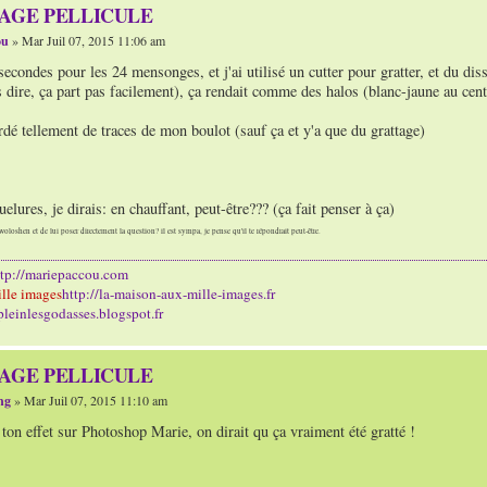
TAGE PELLICULE
ou
» Mar Juil 07, 2015 11:06 am
 secondes pour les 24 mensonges, et j'ai utilisé un cutter pour gratter, et du di
s dire, ça part pas facilement), ça rendait comme des halos (blanc-jaune au cent
rdé tellement de traces de mon boulot (sauf ça et y'a que du grattage)
uelures, je dirais: en chauffant, peut-être??? (ça fait penser à ça)
woloshen et de lui poser directement la question? il est sympa, je pense qu'il te répondrait peut-être.
ttp://mariepaccou.com
lle images
http://la-maison-aux-mille-images.fr
/pleinlesgodasses.blogspot.fr
TAGE PELLICULE
ng
» Mar Juil 07, 2015 11:10 am
ton effet sur Photoshop Marie, on dirait qu ça vraiment été gratté !