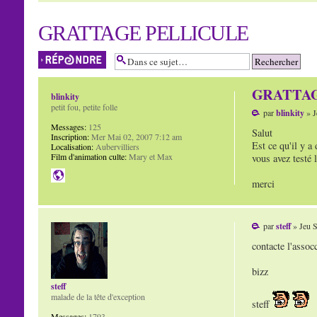
GRATTAGE PELLICULE
Répondre
GRATTAG
blinkity
petit fou, petite folle
par
blinkity
» J
Messages:
125
Salut
Inscription:
Mer Mai 02, 2007 7:12 am
Est ce qu'il y a 
Localisation:
Aubervilliers
Film d'animation culte:
Mary et Max
vous avez testé l
merci
par
steff
» Jeu S
contacte l'assoc
bizz
steff
malade de la tête d'exception
steff
Messages:
1793