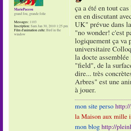
ça a été en tout cas
MariePaccou
grand fou, grande folle
en en discutant ave
Messages:
1103
UK" prévue dans la s
Inscription:
Sam Jan 30, 2010 1:25 pm
Film d'animation culte:
Bird in the
"no wonder! c'est pa
window
logiquement ça va pl
universitaire Collo
la docte assemblée 
"field", de la surfa
dire... très concrèt
Arbres" est une ani
à jouer.
mon site perso
http:
la Maison aux mille 
mon blog
http://plei