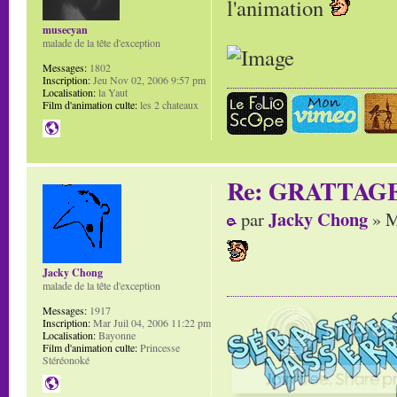
l'animation
musecyan
malade de la tête d'exception
Messages:
1802
Inscription:
Jeu Nov 02, 2006 9:57 pm
Localisation:
la Yaut
Film d'animation culte:
les 2 chateaux
Re: GRATTAG
Jacky Chong
par
» M
Jacky Chong
malade de la tête d'exception
Messages:
1917
Inscription:
Mar Juil 04, 2006 11:22 pm
Localisation:
Bayonne
Film d'animation culte:
Princesse
Stéréonoké