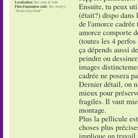
Localisation:
Iles sous le vent
Ensuite, tu peux uti
Film d'animation culte:
Tex Avery's
"Rock-a-bye-bear"
(était?) dispo dans 
de l'amorce cadrée t
amorce comporte de
(toutes les 4 perfos
ça dépends aussi de
peindre ou dessiner
images distinctement
cadrée ne posera pa
Dernier détail, on n'
mieux pour préserve
fragiles. Il vaut mi
montage.
Plus la pellicule es
choses plus précises
implique un travail 