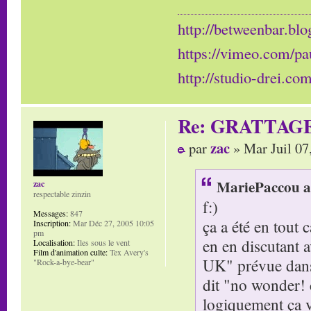
http://betweenbar.blo
https://vimeo.com/pa
http://studio-drei.com
Re: GRATTAG
zac
par
» Mar Juil 07
MariePaccou a 
zac
respectable zinzin
f:)
Messages:
847
ça a été en tout 
Inscription:
Mar Déc 27, 2005 10:05
pm
en en discutant 
Localisation:
Iles sous le vent
Film d'animation culte:
Tex Avery's
UK" prévue dans l
"Rock-a-bye-bear"
dit "no wonder! c
logiquement ça va