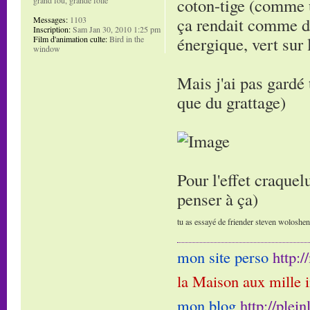
coton-tige (comme u
ça rendait comme de
Messages:
1103
Inscription:
Sam Jan 30, 2010 1:25 pm
énergique, vert sur 
Film d'animation culte:
Bird in the
window
Mais j'ai pas gardé 
que du grattage)
Pour l'effet craquelu
penser à ça)
tu as essayé de friender steven woloshen e
mon site perso
http:
la Maison aux mille 
mon blog
http://plei