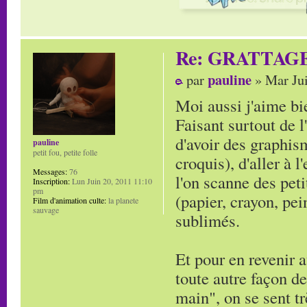
Re: GRATTAG
pauline
par
» Mar Jui
Moi aussi j'aime bie
Faisant surtout de l
d'avoir des graphi
pauline
petit fou, petite folle
croquis), d'aller à 
Messages:
76
l'on scanne des peti
Inscription:
Lun Juin 20, 2011 11:10
pm
(papier, crayon, pei
Film d'animation culte:
la planete
sauvage
sublimés.
Et pour en revenir a
toute autre façon de
main", on se sent tr