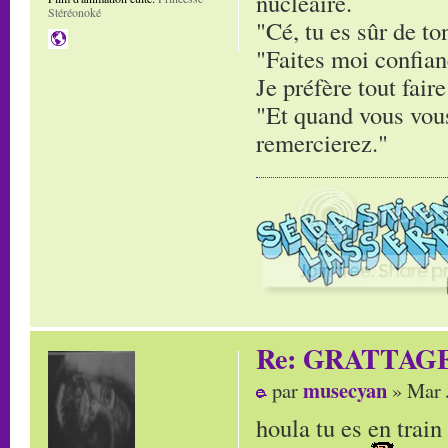
nucléaire.
Stéréonoké
"Cé, tu es sûr de to
"Faites moi confianc
Je préfère tout faire
"Et quand vous vous
remercierez."
Re: GRATTAG
musecyan
par
» Mar 
houla tu es en trai