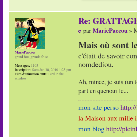
Re: GRATTAG
MariePaccou
par
» M
Mais où sont l
MariePaccou
c'était de savoir co
grand fou, grande folle
nomdediou.
Messages:
1103
Inscription:
Sam Jan 30, 2010 1:25 pm
Film d'animation culte:
Bird in the
window
Ah, mince, je suis (un t
part en quenouille...
mon site perso
http:
la Maison aux mille 
mon blog
http://plei