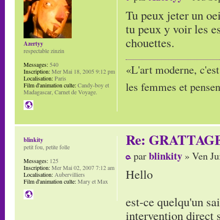
Tu peux jeter un oe
tu peux y voir les 
chouettes.
Azertyy
respectable zinzin
Messages:
540
«L'art moderne, c'est
Inscription:
Mer Mai 18, 2005 9:12 pm
Localisation:
Paris
les femmes et pensent
Film d'animation culte:
Candy-boy et
Madagascar, Carnet de Voyage.
Re: GRATTAG
blinkity
petit fou, petite folle
blinkity
par
» Ven Ju
Messages:
125
Inscription:
Mer Mai 02, 2007 7:12 am
Hello
Localisation:
Aubervilliers
Film d'animation culte:
Mary et Max
est-ce quelqu'un sa
intervention direct