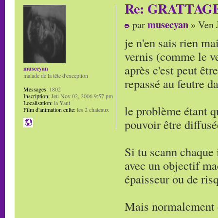
Re: GRATTAG
musecyan
par
» Ven J
je n'en sais rien ma
vernis (comme le ver
après c'est peut êt
musecyan
malade de la tête d'exception
repassé au feutre da
Messages:
1802
Inscription:
Jeu Nov 02, 2006 9:57 pm
Localisation:
la Yaut
le problème étant q
Film d'animation culte:
les 2 chateaux
pouvoir être diffus
Si tu scann chaque 
avec un objectif ma
épaisseur ou de ris
Mais normalement c'e