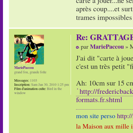
carte à jouer...ne s
après coup....et sur
trames impossibles 
Re: GRATTAG
MariePaccou
par
» M
J'ai dit "carte à jo
c'est un très petit "f
MariePaccou
grand fou, grande folle
Ah: 10cm sur 15 cm,
Messages:
1103
Inscription:
Sam Jan 30, 2010 1:25 pm
http://fredericbac
Film d'animation culte:
Bird in the
window
formats.fr.shtml
mon site perso
http:
la Maison aux mille 