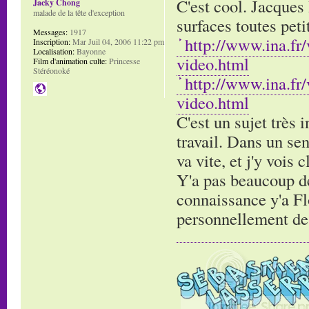
C'est cool. Jacques 
Jacky Chong
malade de la tête d'exception
surfaces toutes pet
Messages:
1917
http://www.ina.fr
Inscription:
Mar Juil 04, 2006 11:22 pm
Localisation:
Bayonne
video.html
Film d'animation culte:
Princesse
Stéréonoké
http://www.ina.fr
video.html
C'est un sujet très 
travail. Dans un sen
va vite, et j'y vois 
Y'a pas beaucoup de 
connaissance y'a Flo
personnellement de g