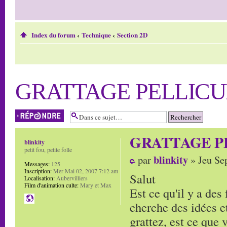
Index du forum
‹
Technique
‹
Section 2D
GRATTAGE PELLICU
Répondre
GRATTAGE P
blinkity
petit fou, petite folle
blinkity
par
» Jeu Se
Messages:
125
Inscription:
Mer Mai 02, 2007 7:12 am
Salut
Localisation:
Aubervilliers
Film d'animation culte:
Mary et Max
Est ce qu'il y a des 
cherche des idées et
grattez, est ce que v