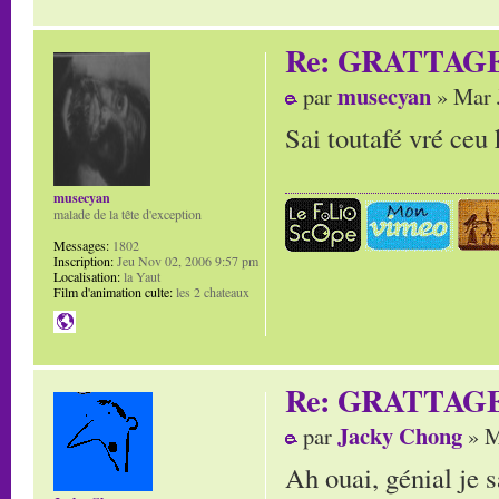
Re: GRATTAG
musecyan
par
» Mar 
Sai toutafé vré ceu k
musecyan
malade de la tête d'exception
Messages:
1802
Inscription:
Jeu Nov 02, 2006 9:57 pm
Localisation:
la Yaut
Film d'animation culte:
les 2 chateaux
Re: GRATTAG
Jacky Chong
par
» M
Ah ouai, génial je 