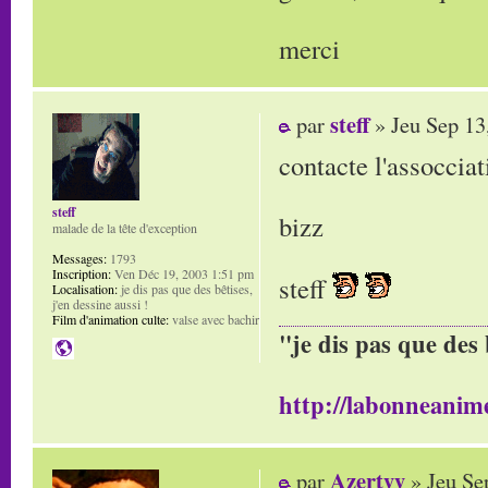
merci
steff
par
» Jeu Sep 13
contacte l'assoccia
steff
bizz
malade de la tête d'exception
Messages:
1793
Inscription:
Ven Déc 19, 2003 1:51 pm
steff
Localisation:
je dis pas que des bêtises,
j'en dessine aussi !
Film d'animation culte:
valse avec bachir
"je dis pas que des 
http://labonneanime
Azertyy
par
» Jeu Se