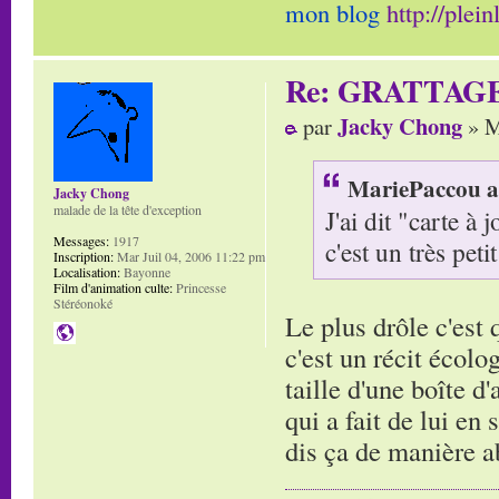
mon blog
http://plei
Re: GRATTAG
Jacky Chong
par
» M
MariePaccou a 
Jacky Chong
malade de la tête d'exception
J'ai dit "carte à
Messages:
1917
c'est un très petit
Inscription:
Mar Juil 04, 2006 11:22 pm
Localisation:
Bayonne
Film d'animation culte:
Princesse
Stéréonoké
Le plus drôle c'est
c'est un récit écolo
taille d'une boîte d
qui a fait de lui en
dis ça de manière 