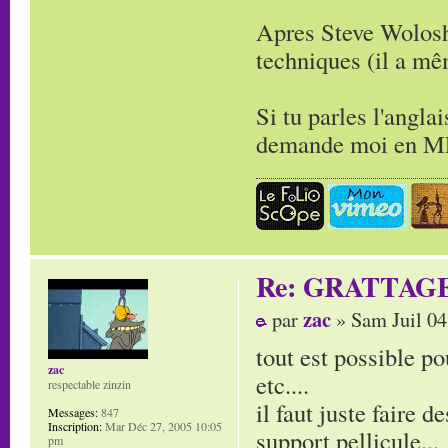
Apres Steve Wolosh
techniques (il a m
Si tu parles l'angla
demande moi en MP 
Re: GRATTAG
zac
par
» Sam Juil 04
tout est possible po
zac
etc....
respectable zinzin
il faut juste faire d
Messages:
847
Inscription:
Mar Déc 27, 2005 10:05
support pellicule...
pm