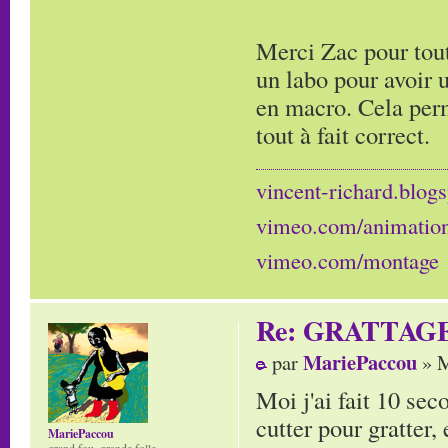
Merci Zac pour tout
un labo pour avoir 
en macro. Cela perm
tout à fait correct.
vincent-richard.blogs
vimeo.com/animatio
vimeo.com/montage
Re: GRATTAG
MariePaccou
par
» M
Moi j'ai fait 10 sec
cutter pour gratter, 
MariePaccou
grand fou, grande folle