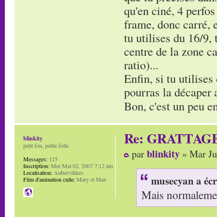
qu'en ciné, 4 perfos
frame, donc carré, e
tu utilises du 16/9,
centre de la zone ca
ratio)...
Enfin, si tu utilises
pourras la décaper av
Bon, c'est un peu en
Re: GRATTAG
blinkity
petit fou, petite folle
blinkity
par
» Mar Ju
Messages:
125
Inscription:
Mer Mai 02, 2007 7:12 am
Localisation:
Aubervilliers
musecyan a écr
Film d'animation culte:
Mary et Max
Mais normalement 