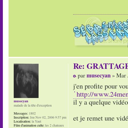
Re: GRATTAG
musecyan
par
» Mar 
j'en profite pour v
http://www.24men
il y a quelque vidéo
musecyan
malade de la tête d'exception
Messages:
1802
et je remet une vi
Inscription:
Jeu Nov 02, 2006 9:57 pm
Localisation:
la Yaut
Film d'animation culte:
les 2 chateaux