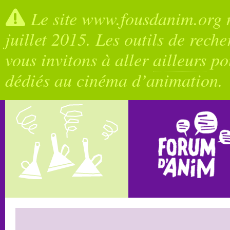
Le site www.fousdanim.org n
juillet 2015. Les outils de rech
vous invitons à aller
ailleurs
pou
dédiés au cinéma d’animation.