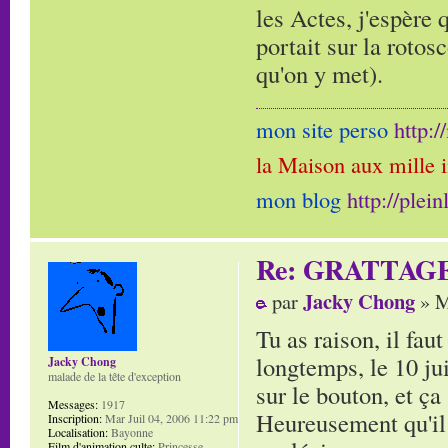
les Actes, j'espère 
portait sur la rotos
qu'on y met).
mon site perso
http:
la Maison aux mille 
mon blog
http://plei
Re: GRATTAG
Jacky Chong
par
» M
Tu as raison, il fau
longtemps, le 10 jui
Jacky Chong
malade de la tête d'exception
sur le bouton, et ça 
Messages:
1917
Heureusement qu'il 
Inscription:
Mar Juil 04, 2006 11:22 pm
Localisation:
Bayonne
Film d'animation culte:
Princesse