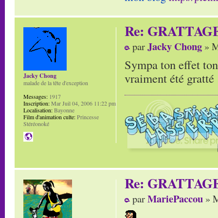
Re: GRATTAG
Jacky Chong
par
» M
Sympa ton effet ton
vraiment été gratté 
Jacky Chong
malade de la tête d'exception
Messages:
1917
Inscription:
Mar Juil 04, 2006 11:22 pm
Localisation:
Bayonne
Film d'animation culte:
Princesse
Stéréonoké
Re: GRATTAG
MariePaccou
par
» M