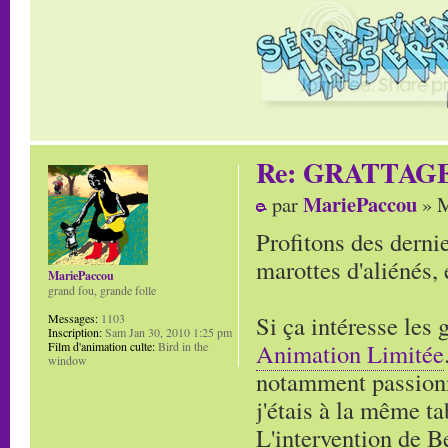
Re: GRATTAG
MariePaccou
par
» M
Profitons des derni
marottes d'aliénés,
MariePaccou
grand fou, grande folle
Si ça intéresse les 
Messages:
1103
Inscription:
Sam Jan 30, 2010 1:25 pm
Animation Limitée
Film d'animation culte:
Bird in the
window
notamment passionn
j'étais à la même ta
L'intervention de B