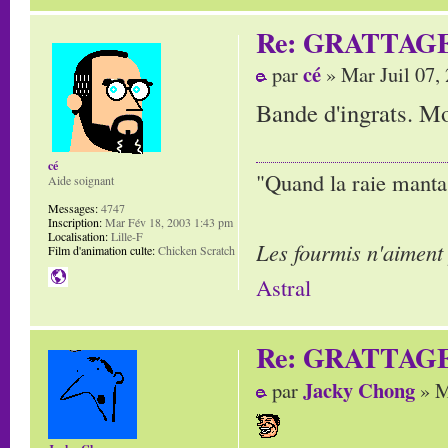
Re: GRATTAG
cé
par
» Mar Juil 07,
Bande d'ingrats. Mor
cé
"Quand la raie manta,
Aide soignant
Messages:
4747
Inscription:
Mar Fév 18, 2003 1:43 pm
Localisation:
Lille-F
Les fourmis n'aiment
Film d'animation culte:
Chicken Scratch
Astral
Re: GRATTAG
Jacky Chong
par
» M