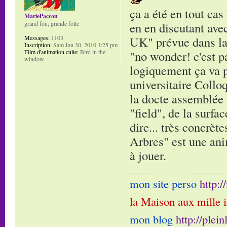
ça a été en tout cas
MariePaccou
grand fou, grande folle
en en discutant ave
Messages:
1103
UK" prévue dans la s
Inscription:
Sam Jan 30, 2010 1:25 pm
Film d'animation culte:
Bird in the
"no wonder! c'est pa
window
logiquement ça va pl
universitaire Collo
la docte assemblée 
"field", de la surfa
dire... très concrèt
Arbres" est une ani
à jouer.
mon site perso
http:
la Maison aux mille 
mon blog
http://plei