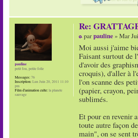
Re: GRATTAG
pauline
par
» Mar Jui
Moi aussi j'aime bie
Faisant surtout de l
d'avoir des graphi
pauline
petit fou, petite folle
croquis), d'aller à 
Messages:
76
l'on scanne des peti
Inscription:
Lun Juin 20, 2011 11:10
pm
(papier, crayon, pei
Film d'animation culte:
la planete
sauvage
sublimés.
Et pour en revenir a
toute autre façon de
main", on se sent tr