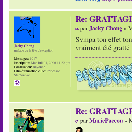
Re: GRATTAG
Jacky Chong
par
» M
Sympa ton effet ton
vraiment été gratté 
Jacky Chong
malade de la tête d'exception
Messages:
1917
Inscription:
Mar Juil 04, 2006 11:22 pm
Localisation:
Bayonne
Film d'animation culte:
Princesse
Stéréonoké
Re: GRATTAG
MariePaccou
par
» M