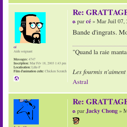
Re: GRATTAG
cé
par
» Mar Juil 07,
Bande d'ingrats. Mor
cé
"Quand la raie manta,
Aide soignant
Messages:
4747
Inscription:
Mar Fév 18, 2003 1:43 pm
Localisation:
Lille-F
Les fourmis n'aiment
Film d'animation culte:
Chicken Scratch
Astral
Re: GRATTAG
Jacky Chong
par
» M