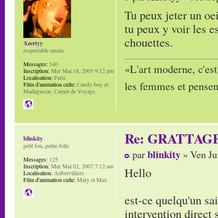
Tu peux jeter un oe
tu peux y voir les 
chouettes.
Azertyy
respectable zinzin
Messages:
540
«L'art moderne, c'est
Inscription:
Mer Mai 18, 2005 9:12 pm
Localisation:
Paris
les femmes et pensent
Film d'animation culte:
Candy-boy et
Madagascar, Carnet de Voyage.
Re: GRATTAG
blinkity
petit fou, petite folle
blinkity
par
» Ven Ju
Messages:
125
Inscription:
Mer Mai 02, 2007 7:12 am
Hello
Localisation:
Aubervilliers
Film d'animation culte:
Mary et Max
est-ce quelqu'un sa
intervention direct