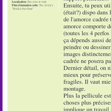
Localisation:
Iles sous le vent
Ensuite, tu peux uti
Film d'animation culte:
Tex Avery's
"Rock-a-bye-bear"
(était?) dispo dans 
de l'amorce cadrée t
amorce comporte de
(toutes les 4 perfos
ça dépends aussi de
peindre ou dessiner
images distinctement
cadrée ne posera pa
Dernier détail, on n'
mieux pour préserve
fragiles. Il vaut mi
montage.
Plus la pellicule es
choses plus précises
implique un travail 