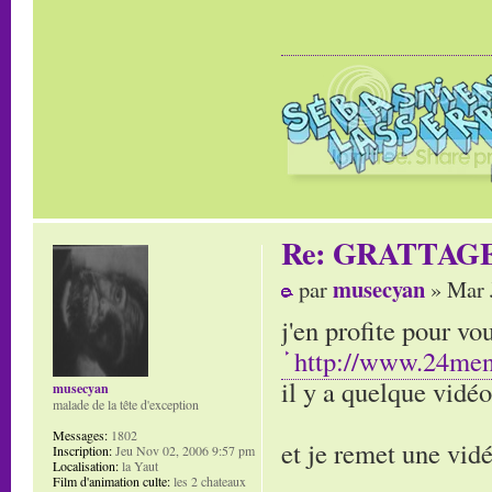
Re: GRATTAG
musecyan
par
» Mar 
j'en profite pour v
http://www.24men
il y a quelque vidéo
musecyan
malade de la tête d'exception
Messages:
1802
et je remet une vi
Inscription:
Jeu Nov 02, 2006 9:57 pm
Localisation:
la Yaut
Film d'animation culte:
les 2 chateaux