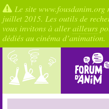
Le site www.fousdanim.org n
juillet 2015. Les outils de rech
vous invitons à aller
ailleurs
pou
dédiés au cinéma d’animation.