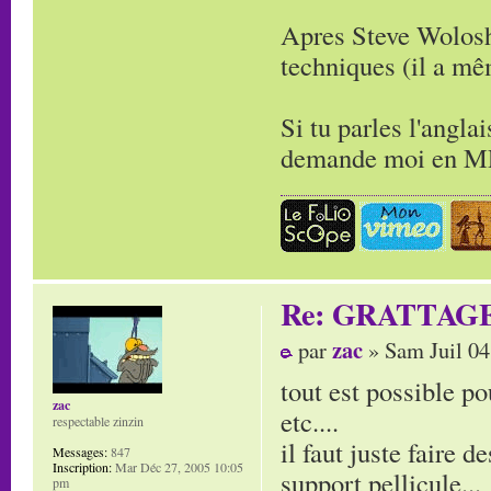
Apres Steve Wolosh
techniques (il a m
Si tu parles l'angla
demande moi en MP 
Re: GRATTAG
zac
par
» Sam Juil 04
tout est possible po
zac
etc....
respectable zinzin
il faut juste faire d
Messages:
847
Inscription:
Mar Déc 27, 2005 10:05
support pellicule...
pm