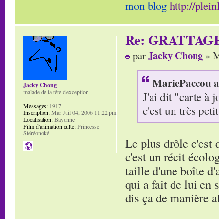
mon blog
http://plei
Re: GRATTAG
Jacky Chong
par
» M
MariePaccou a 
Jacky Chong
malade de la tête d'exception
J'ai dit "carte à
Messages:
1917
c'est un très petit
Inscription:
Mar Juil 04, 2006 11:22 pm
Localisation:
Bayonne
Film d'animation culte:
Princesse
Stéréonoké
Le plus drôle c'est
c'est un récit écolo
taille d'une boîte d
qui a fait de lui en
dis ça de manière 