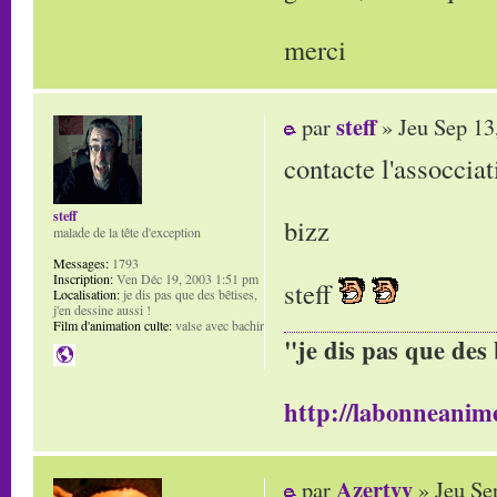
merci
steff
par
» Jeu Sep 13
contacte l'assoccia
steff
bizz
malade de la tête d'exception
Messages:
1793
Inscription:
Ven Déc 19, 2003 1:51 pm
steff
Localisation:
je dis pas que des bêtises,
j'en dessine aussi !
Film d'animation culte:
valse avec bachir
"je dis pas que des 
http://labonneanime
Azertyy
par
» Jeu Se