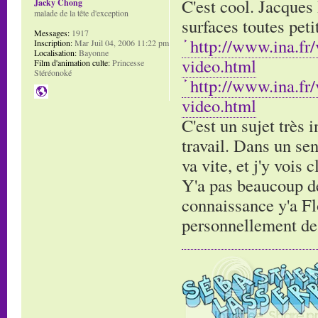
C'est cool. Jacques 
Jacky Chong
malade de la tête d'exception
surfaces toutes pet
Messages:
1917
http://www.ina.fr
Inscription:
Mar Juil 04, 2006 11:22 pm
Localisation:
Bayonne
video.html
Film d'animation culte:
Princesse
Stéréonoké
http://www.ina.fr
video.html
C'est un sujet très 
travail. Dans un sen
va vite, et j'y vois 
Y'a pas beaucoup de 
connaissance y'a Flo
personnellement de g