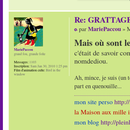
Re: GRATTAG
MariePaccou
par
» M
Mais où sont l
MariePaccou
c'était de savoir co
grand fou, grande folle
nomdediou.
Messages:
1103
Inscription:
Sam Jan 30, 2010 1:25 pm
Film d'animation culte:
Bird in the
window
Ah, mince, je suis (un t
part en quenouille...
mon site perso
http:
la Maison aux mille 
mon blog
http://plei