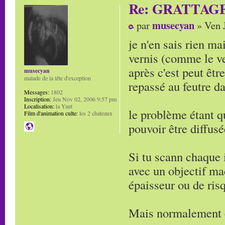
Re: GRATTAG
musecyan
par
» Ven J
je n'en sais rien ma
vernis (comme le ver
après c'est peut êt
musecyan
malade de la tête d'exception
repassé au feutre da
Messages:
1802
Inscription:
Jeu Nov 02, 2006 9:57 pm
Localisation:
la Yaut
le problème étant q
Film d'animation culte:
les 2 chateaux
pouvoir être diffus
Si tu scann chaque 
avec un objectif ma
épaisseur ou de ris
Mais normalement c'e