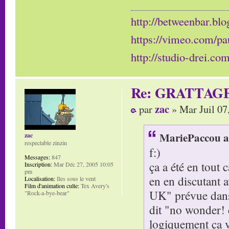
http://betweenbar.blo
https://vimeo.com/pa
http://studio-drei.com
Re: GRATTAG
zac
par
» Mar Juil 07
MariePaccou a 
zac
respectable zinzin
f:)
Messages:
847
ça a été en tout 
Inscription:
Mar Déc 27, 2005 10:05
pm
en en discutant 
Localisation:
Iles sous le vent
Film d'animation culte:
Tex Avery's
UK" prévue dans l
"Rock-a-bye-bear"
dit "no wonder! c
logiquement ça va