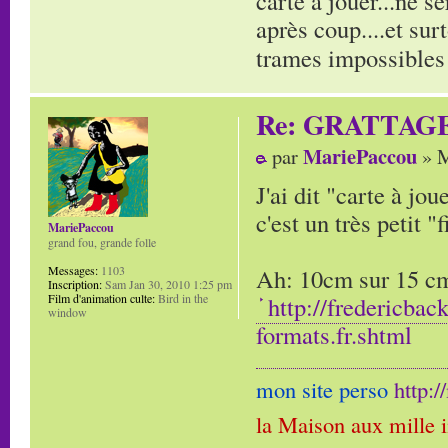
carte à jouer...ne s
après coup....et sur
trames impossibles 
Re: GRATTAG
MariePaccou
par
» M
J'ai dit "carte à jo
c'est un très petit "f
MariePaccou
grand fou, grande folle
Ah: 10cm sur 15 cm,
Messages:
1103
Inscription:
Sam Jan 30, 2010 1:25 pm
http://fredericbac
Film d'animation culte:
Bird in the
window
formats.fr.shtml
mon site perso
http:
la Maison aux mille 