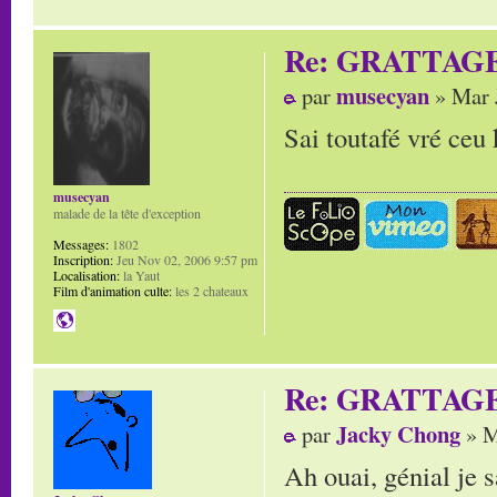
Re: GRATTAG
musecyan
par
» Mar 
Sai toutafé vré ceu k
musecyan
malade de la tête d'exception
Messages:
1802
Inscription:
Jeu Nov 02, 2006 9:57 pm
Localisation:
la Yaut
Film d'animation culte:
les 2 chateaux
Re: GRATTAG
Jacky Chong
par
» M
Ah ouai, génial je 