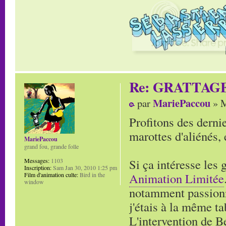
Re: GRATTAG
MariePaccou
par
» M
Profitons des derni
marottes d'aliénés,
MariePaccou
grand fou, grande folle
Si ça intéresse les 
Messages:
1103
Inscription:
Sam Jan 30, 2010 1:25 pm
Animation Limitée
Film d'animation culte:
Bird in the
window
notamment passionn
j'étais à la même ta
L'intervention de B