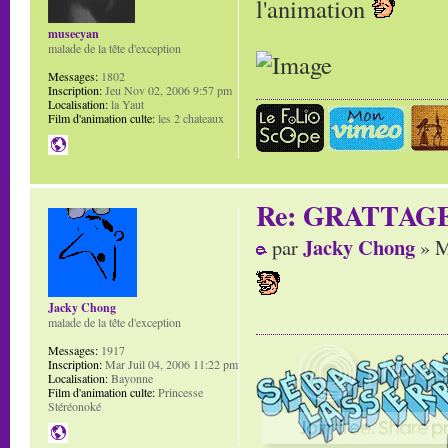
l'animation
musecyan
malade de la tête d'exception
Messages:
1802
Inscription:
Jeu Nov 02, 2006 9:57 pm
Localisation:
la Yaut
Film d'animation culte:
les 2 chateaux
Re: GRATTAG
Jacky Chong
par
» M
Jacky Chong
malade de la tête d'exception
Messages:
1917
Inscription:
Mar Juil 04, 2006 11:22 pm
Localisation:
Bayonne
Film d'animation culte:
Princesse
Stéréonoké