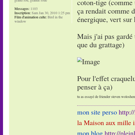
coton-tige (comme u
ça rendait comme de
Messages:
1103
Inscription:
Sam Jan 30, 2010 1:25 pm
énergique, vert sur 
Film d'animation culte:
Bird in the
window
Mais j'ai pas gardé 
que du grattage)
Pour l'effet craquelu
penser à ça)
tu as essayé de friender steven woloshen e
mon site perso
http:
la Maison aux mille 
mon blog
http://plei