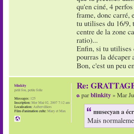
qu'en ciné, 4 perfos
frame, donc carré, e
tu utilises du 16/9,
centre de la zone ca
ratio)...
Enfin, si tu utilises
pourras la décaper av
Bon, c'est un peu en
Re: GRATTAG
blinkity
petit fou, petite folle
blinkity
par
» Mar Ju
Messages:
125
Inscription:
Mer Mai 02, 2007 7:12 am
Localisation:
Aubervilliers
musecyan a écr
Film d'animation culte:
Mary et Max
Mais normalement 