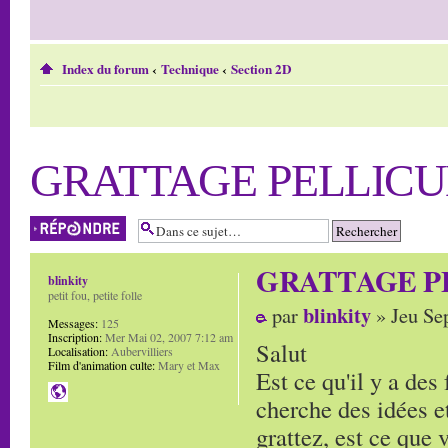
Index du forum
‹
Technique
‹
Section 2D
GRATTAGE PELLICU
Répondre
GRATTAGE P
blinkity
petit fou, petite folle
blinkity
par
» Jeu Se
Messages:
125
Inscription:
Mer Mai 02, 2007 7:12 am
Salut
Localisation:
Aubervilliers
Film d'animation culte:
Mary et Max
Est ce qu'il y a des 
cherche des idées et
grattez, est ce que v