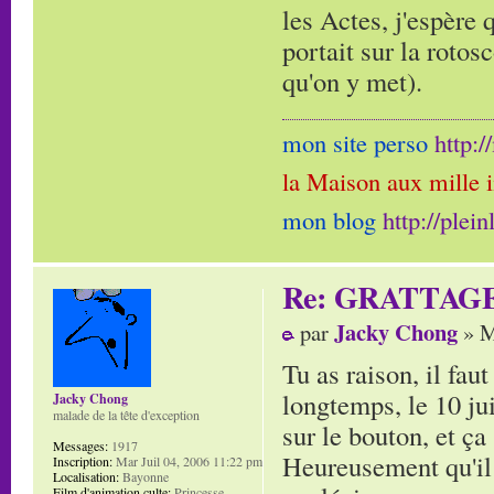
les Actes, j'espère 
portait sur la rotos
qu'on y met).
mon site perso
http:
la Maison aux mille 
mon blog
http://plei
Re: GRATTAG
Jacky Chong
par
» M
Tu as raison, il fau
longtemps, le 10 jui
Jacky Chong
malade de la tête d'exception
sur le bouton, et ça 
Messages:
1917
Heureusement qu'il 
Inscription:
Mar Juil 04, 2006 11:22 pm
Localisation:
Bayonne
Film d'animation culte:
Princesse