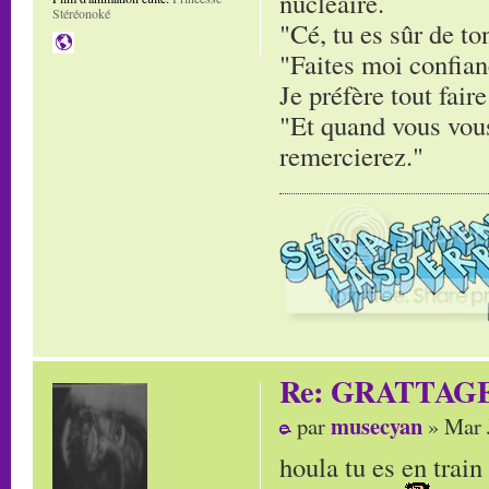
nucléaire.
Stéréonoké
"Cé, tu es sûr de to
"Faites moi confianc
Je préfère tout faire
"Et quand vous vous
remercierez."
Re: GRATTAG
musecyan
par
» Mar 
houla tu es en trai