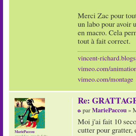
Merci Zac pour tout
un labo pour avoir 
en macro. Cela perm
tout à fait correct.
vincent-richard.blogs
vimeo.com/animatio
vimeo.com/montage
Re: GRATTAG
MariePaccou
par
» M
Moi j'ai fait 10 sec
cutter pour gratter, 
MariePaccou
grand fou, grande folle