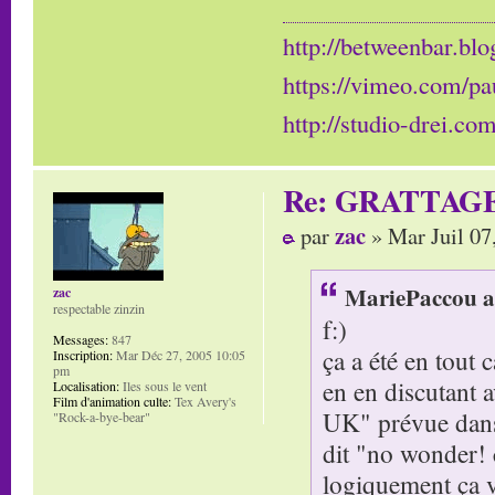
http://betweenbar.blo
https://vimeo.com/pa
http://studio-drei.com
Re: GRATTAG
zac
par
» Mar Juil 07
MariePaccou a 
zac
respectable zinzin
f:)
Messages:
847
ça a été en tout 
Inscription:
Mar Déc 27, 2005 10:05
pm
en en discutant 
Localisation:
Iles sous le vent
Film d'animation culte:
Tex Avery's
UK" prévue dans l
"Rock-a-bye-bear"
dit "no wonder! c
logiquement ça va