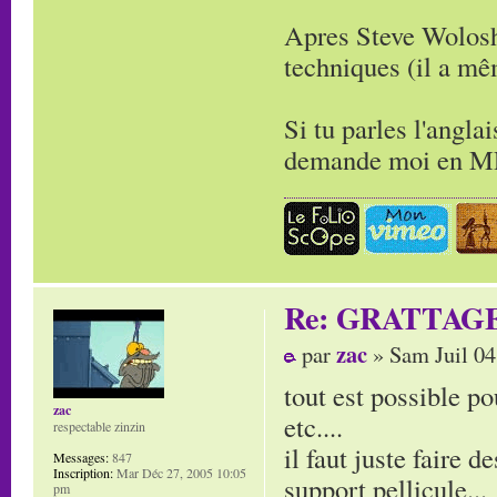
Apres Steve Wolosh
techniques (il a m
Si tu parles l'angla
demande moi en MP 
Re: GRATTAG
zac
par
» Sam Juil 04
tout est possible po
zac
etc....
respectable zinzin
il faut juste faire d
Messages:
847
Inscription:
Mar Déc 27, 2005 10:05
support pellicule...
pm