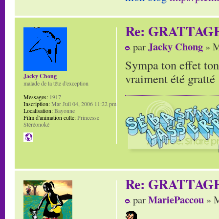
Re: GRATTAG
Jacky Chong
par
» M
Sympa ton effet ton
vraiment été gratté 
Jacky Chong
malade de la tête d'exception
Messages:
1917
Inscription:
Mar Juil 04, 2006 11:22 pm
Localisation:
Bayonne
Film d'animation culte:
Princesse
Stéréonoké
Re: GRATTAG
MariePaccou
par
» M