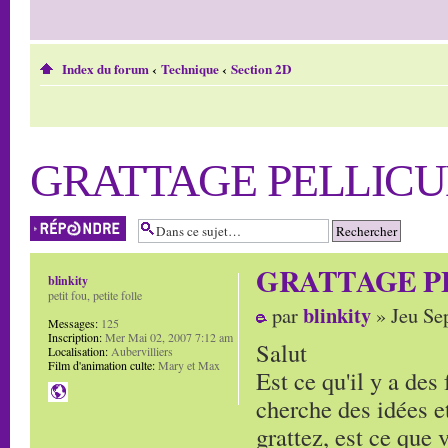
Index du forum
‹
Technique
‹
Section 2D
GRATTAGE PELLICU
Répondre
GRATTAGE P
blinkity
petit fou, petite folle
blinkity
par
» Jeu Se
Messages:
125
Inscription:
Mer Mai 02, 2007 7:12 am
Salut
Localisation:
Aubervilliers
Film d'animation culte:
Mary et Max
Est ce qu'il y a des 
cherche des idées et
grattez, est ce que v