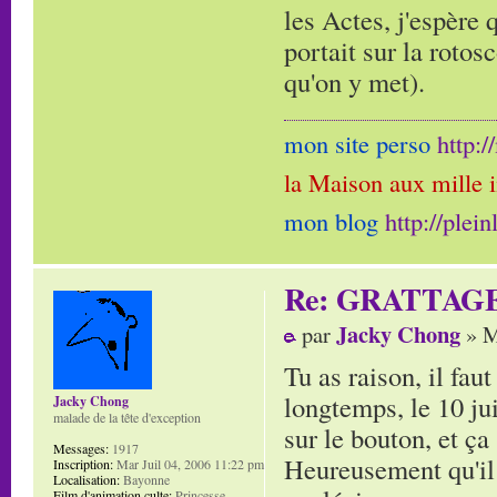
les Actes, j'espère 
portait sur la rotos
qu'on y met).
mon site perso
http:
la Maison aux mille 
mon blog
http://plei
Re: GRATTAG
Jacky Chong
par
» M
Tu as raison, il fau
longtemps, le 10 jui
Jacky Chong
malade de la tête d'exception
sur le bouton, et ça 
Messages:
1917
Heureusement qu'il 
Inscription:
Mar Juil 04, 2006 11:22 pm
Localisation:
Bayonne
Film d'animation culte:
Princesse