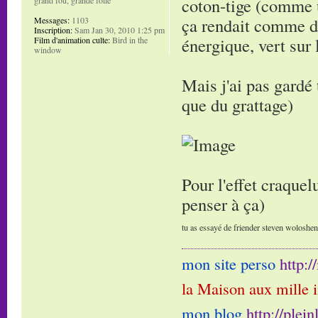
coton-tige (comme u
ça rendait comme de
Messages:
1103
Inscription:
Sam Jan 30, 2010 1:25 pm
énergique, vert sur 
Film d'animation culte:
Bird in the
window
Mais j'ai pas gardé 
que du grattage)
Pour l'effet craquelu
penser à ça)
tu as essayé de friender steven woloshen e
mon site perso
http:
la Maison aux mille 
mon blog
http://plei