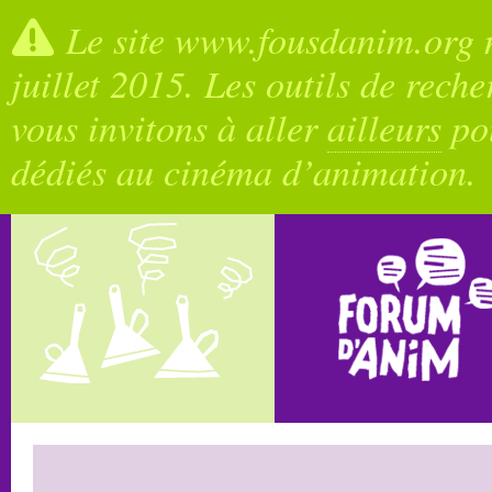
Le site www.fousdanim.org n
juillet 2015. Les outils de rech
vous invitons à aller
ailleurs
pou
dédiés au cinéma d’animation.