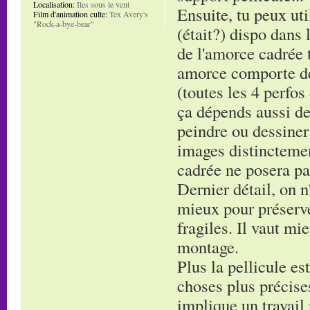
Localisation:
Iles sous le vent
Ensuite, tu peux uti
Film d'animation culte:
Tex Avery's
"Rock-a-bye-bear"
(était?) dispo dans 
de l'amorce cadrée t
amorce comporte de
(toutes les 4 perfos
ça dépends aussi de
peindre ou dessiner
images distinctement
cadrée ne posera pa
Dernier détail, on n'
mieux pour préserve
fragiles. Il vaut mi
montage.
Plus la pellicule es
choses plus précises
implique un travail 