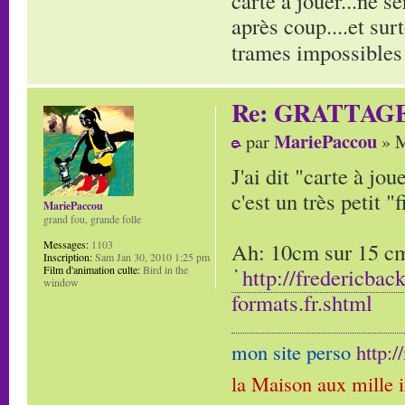
carte à jouer...ne s
après coup....et sur
trames impossibles 
Re: GRATTAG
MariePaccou
par
» M
J'ai dit "carte à jo
c'est un très petit "f
MariePaccou
grand fou, grande folle
Ah: 10cm sur 15 cm,
Messages:
1103
Inscription:
Sam Jan 30, 2010 1:25 pm
http://fredericbac
Film d'animation culte:
Bird in the
window
formats.fr.shtml
mon site perso
http:
la Maison aux mille 