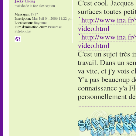
C'est cool. Jacques 
Jacky Chong
malade de la tête d'exception
surfaces toutes pet
Messages:
1917
http://www.ina.fr
Inscription:
Mar Juil 04, 2006 11:22 pm
Localisation:
Bayonne
video.html
Film d'animation culte:
Princesse
Stéréonoké
http://www.ina.fr
video.html
C'est un sujet très 
travail. Dans un sen
va vite, et j'y vois 
Y'a pas beaucoup de 
connaissance y'a Flo
personnellement de g