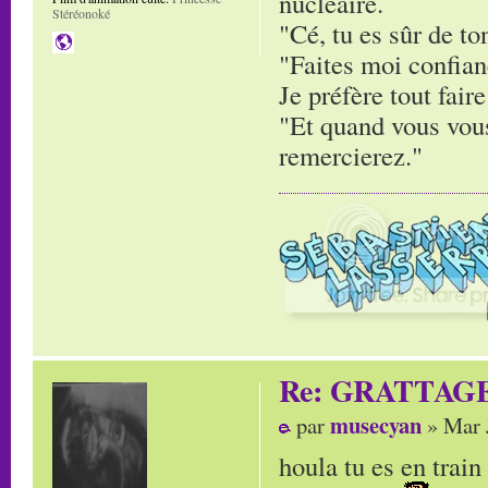
nucléaire.
Stéréonoké
"Cé, tu es sûr de to
"Faites moi confianc
Je préfère tout faire
"Et quand vous vous
remercierez."
Re: GRATTAG
musecyan
par
» Mar 
houla tu es en trai