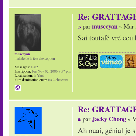
Re: GRATTAG
musecyan
par
» Mar 
Sai toutafé vré ceu k
musecyan
malade de la tête d'exception
Messages:
1802
Inscription:
Jeu Nov 02, 2006 9:57 pm
Localisation:
la Yaut
Film d'animation culte:
les 2 chateaux
Re: GRATTAG
Jacky Chong
par
» M
Ah ouai, génial je 