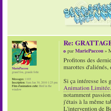
Re: GRATTAG
MariePaccou
par
» M
Profitons des derni
marottes d'aliénés,
MariePaccou
grand fou, grande folle
Si ça intéresse les 
Messages:
1103
Inscription:
Sam Jan 30, 2010 1:25 pm
Animation Limitée
Film d'animation culte:
Bird in the
window
notamment passionn
j'étais à la même ta
L'intervention de B