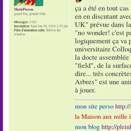
ça a été en tout cas
MariePaccou
grand fou, grande folle
en en discutant ave
Messages:
1103
UK" prévue dans la s
Inscription:
Sam Jan 30, 2010 1:25 pm
Film d'animation culte:
Bird in the
"no wonder! c'est pa
window
logiquement ça va pl
universitaire Collo
la docte assemblée 
"field", de la surfa
dire... très concrèt
Arbres" est une ani
à jouer.
mon site perso
http:
la Maison aux mille 
mon blog
http://plei