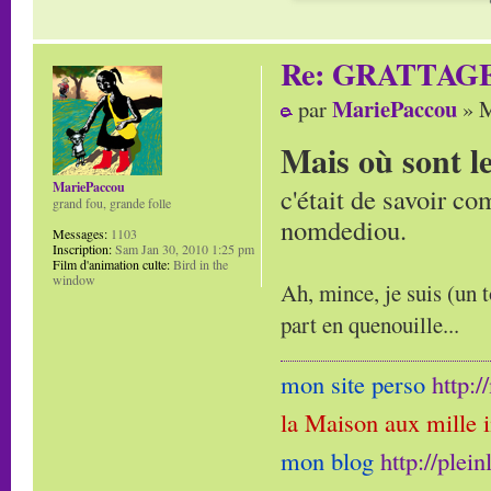
Re: GRATTAG
MariePaccou
par
» M
Mais où sont l
MariePaccou
c'était de savoir co
grand fou, grande folle
nomdediou.
Messages:
1103
Inscription:
Sam Jan 30, 2010 1:25 pm
Film d'animation culte:
Bird in the
window
Ah, mince, je suis (un t
part en quenouille...
mon site perso
http:
la Maison aux mille 
mon blog
http://plei