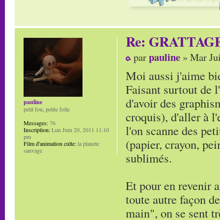
Re: GRATTAG
pauline
par
» Mar Jui
Moi aussi j'aime bie
Faisant surtout de l
d'avoir des graphi
pauline
petit fou, petite folle
croquis), d'aller à 
Messages:
76
l'on scanne des peti
Inscription:
Lun Juin 20, 2011 11:10
pm
(papier, crayon, pei
Film d'animation culte:
la planete
sauvage
sublimés.
Et pour en revenir a
toute autre façon de
main", on se sent tr