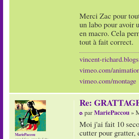
Merci Zac pour tout
un labo pour avoir 
en macro. Cela perm
tout à fait correct.
vincent-richard.blogs
vimeo.com/animatio
vimeo.com/montage
Re: GRATTAG
MariePaccou
par
» M
Moi j'ai fait 10 sec
cutter pour gratter, 
MariePaccou
grand fou, grande folle