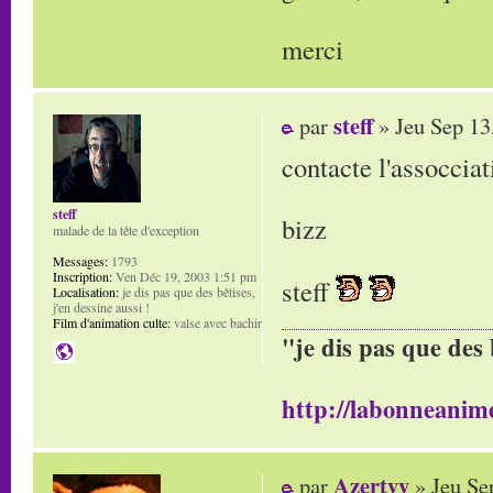
merci
steff
par
» Jeu Sep 13
contacte l'assoccia
steff
bizz
malade de la tête d'exception
Messages:
1793
Inscription:
Ven Déc 19, 2003 1:51 pm
steff
Localisation:
je dis pas que des bêtises,
j'en dessine aussi !
Film d'animation culte:
valse avec bachir
"je dis pas que des 
http://labonneanime
Azertyy
par
» Jeu Se