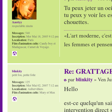
Tu peux jeter un oe
tu peux y voir les 
chouettes.
Azertyy
respectable zinzin
Messages:
540
«L'art moderne, c'est
Inscription:
Mer Mai 18, 2005 9:12 pm
Localisation:
Paris
les femmes et pensent
Film d'animation culte:
Candy-boy et
Madagascar, Carnet de Voyage.
Re: GRATTAG
blinkity
petit fou, petite folle
blinkity
par
» Ven Ju
Messages:
125
Inscription:
Mer Mai 02, 2007 7:12 am
Hello
Localisation:
Aubervilliers
Film d'animation culte:
Mary et Max
est-ce quelqu'un sa
intervention direct