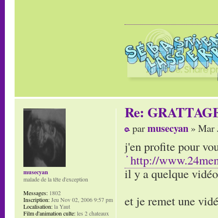
Re: GRATTAG
musecyan
par
» Mar 
j'en profite pour v
http://www.24men
il y a quelque vidéo
musecyan
malade de la tête d'exception
Messages:
1802
et je remet une vi
Inscription:
Jeu Nov 02, 2006 9:57 pm
Localisation:
la Yaut
Film d'animation culte:
les 2 chateaux