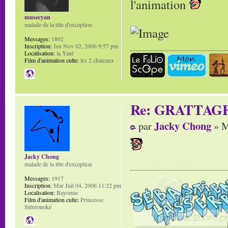
l'animation
musecyan
malade de la tête d'exception
Messages:
1802
Inscription:
Jeu Nov 02, 2006 9:57 pm
Localisation:
la Yaut
Film d'animation culte:
les 2 chateaux
Re: GRATTAG
Jacky Chong
par
» M
Jacky Chong
malade de la tête d'exception
Messages:
1917
Inscription:
Mar Juil 04, 2006 11:22 pm
Localisation:
Bayonne
Film d'animation culte:
Princesse
Stéréonoké