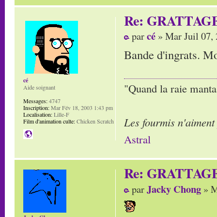
Re: GRATTAG
cé
par
» Mar Juil 07,
Bande d'ingrats. Mor
cé
"Quand la raie manta,
Aide soignant
Messages:
4747
Inscription:
Mar Fév 18, 2003 1:43 pm
Localisation:
Lille-F
Les fourmis n'aiment
Film d'animation culte:
Chicken Scratch
Astral
Re: GRATTAG
Jacky Chong
par
» M