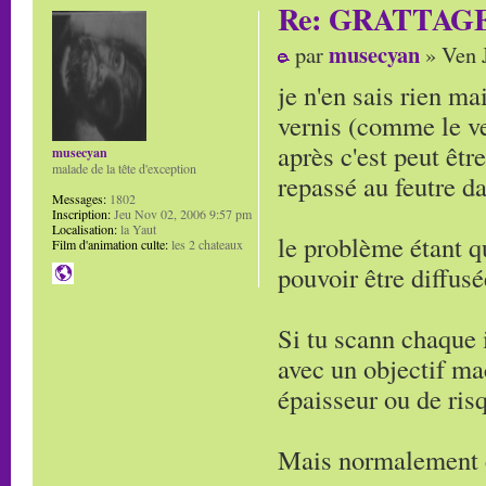
Re: GRATTAG
musecyan
par
» Ven J
je n'en sais rien ma
vernis (comme le ver
après c'est peut êt
musecyan
malade de la tête d'exception
repassé au feutre da
Messages:
1802
Inscription:
Jeu Nov 02, 2006 9:57 pm
Localisation:
la Yaut
le problème étant q
Film d'animation culte:
les 2 chateaux
pouvoir être diffus
Si tu scann chaque 
avec un objectif ma
épaisseur ou de ris
Mais normalement c'e