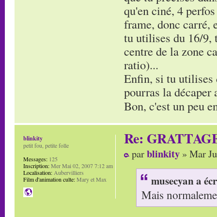
qu'en ciné, 4 perfos
frame, donc carré, e
tu utilises du 16/9,
centre de la zone ca
ratio)...
Enfin, si tu utilises
pourras la décaper av
Bon, c'est un peu en
Re: GRATTAG
blinkity
petit fou, petite folle
blinkity
par
» Mar Ju
Messages:
125
Inscription:
Mer Mai 02, 2007 7:12 am
Localisation:
Aubervilliers
musecyan a écr
Film d'animation culte:
Mary et Max
Mais normalement 