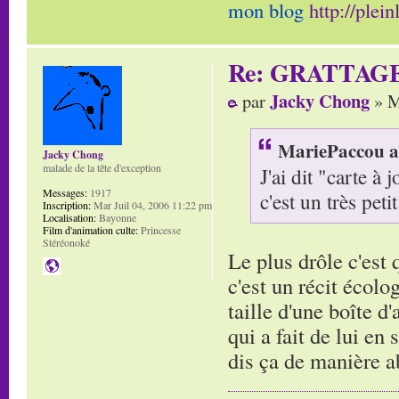
mon blog
http://plei
Re: GRATTAG
Jacky Chong
par
» M
MariePaccou a 
Jacky Chong
malade de la tête d'exception
J'ai dit "carte à
Messages:
1917
c'est un très petit
Inscription:
Mar Juil 04, 2006 11:22 pm
Localisation:
Bayonne
Film d'animation culte:
Princesse
Stéréonoké
Le plus drôle c'est
c'est un récit écolo
taille d'une boîte d
qui a fait de lui en
dis ça de manière 