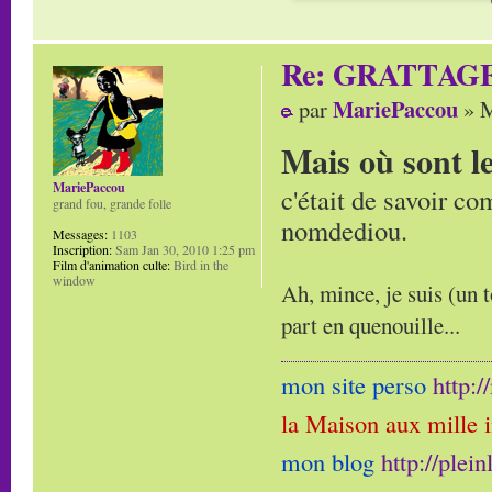
Re: GRATTAG
MariePaccou
par
» M
Mais où sont l
MariePaccou
c'était de savoir co
grand fou, grande folle
nomdediou.
Messages:
1103
Inscription:
Sam Jan 30, 2010 1:25 pm
Film d'animation culte:
Bird in the
window
Ah, mince, je suis (un t
part en quenouille...
mon site perso
http:
la Maison aux mille 
mon blog
http://plei