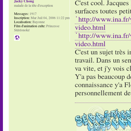
C'est cool. Jacques 
Jacky Chong
malade de la tête d'exception
surfaces toutes pet
Messages:
1917
http://www.ina.fr
Inscription:
Mar Juil 04, 2006 11:22 pm
Localisation:
Bayonne
video.html
Film d'animation culte:
Princesse
Stéréonoké
http://www.ina.fr
video.html
C'est un sujet très 
travail. Dans un sen
va vite, et j'y vois 
Y'a pas beaucoup de 
connaissance y'a Flo
personnellement de g