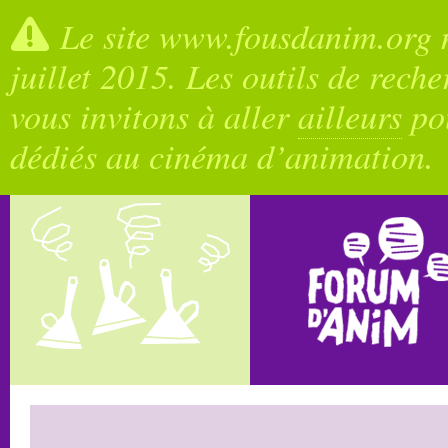
Le site www.fousdanim.org n
juillet 2015. Les outils de rech
vous invitons à aller
ailleurs
pou
dédiés au cinéma d’animation.