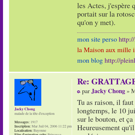
les Actes, j'espère 
portait sur la rotos
qu'on y met).
mon site perso
http:
la Maison aux mille 
mon blog
http://plei
Re: GRATTAG
Jacky Chong
par
» M
Tu as raison, il fau
longtemps, le 10 jui
Jacky Chong
malade de la tête d'exception
sur le bouton, et ça 
Messages:
1917
Heureusement qu'il 
Inscription:
Mar Juil 04, 2006 11:22 pm
Localisation:
Bayonne
Film d'animation culte:
Princesse