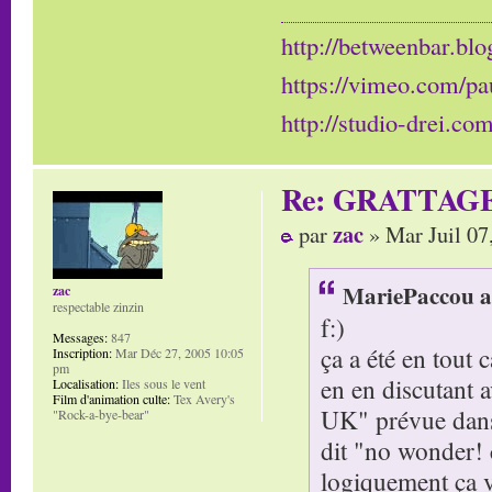
http://betweenbar.blo
https://vimeo.com/pa
http://studio-drei.com
Re: GRATTAG
zac
par
» Mar Juil 07
MariePaccou a 
zac
respectable zinzin
f:)
Messages:
847
ça a été en tout 
Inscription:
Mar Déc 27, 2005 10:05
pm
en en discutant 
Localisation:
Iles sous le vent
Film d'animation culte:
Tex Avery's
UK" prévue dans l
"Rock-a-bye-bear"
dit "no wonder! c
logiquement ça va