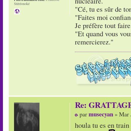
nucléaire.
Stéréonoké
"Cé, tu es sûr de to
"Faites moi confianc
Je préfère tout faire
"Et quand vous vous
remercierez."
Re: GRATTAG
musecyan
par
» Mar 
houla tu es en trai