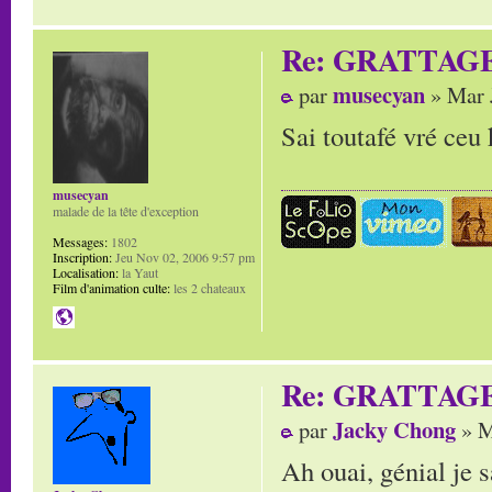
Re: GRATTAG
musecyan
par
» Mar 
Sai toutafé vré ceu k
musecyan
malade de la tête d'exception
Messages:
1802
Inscription:
Jeu Nov 02, 2006 9:57 pm
Localisation:
la Yaut
Film d'animation culte:
les 2 chateaux
Re: GRATTAG
Jacky Chong
par
» M
Ah ouai, génial je 