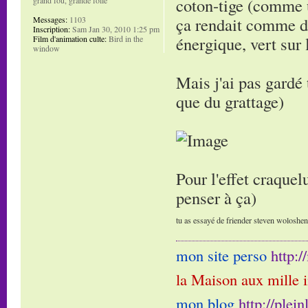
coton-tige (comme u
ça rendait comme de
Messages:
1103
Inscription:
Sam Jan 30, 2010 1:25 pm
énergique, vert sur 
Film d'animation culte:
Bird in the
window
Mais j'ai pas gardé 
que du grattage)
Pour l'effet craquelu
penser à ça)
tu as essayé de friender steven woloshen e
mon site perso
http:
la Maison aux mille 
mon blog
http://plei