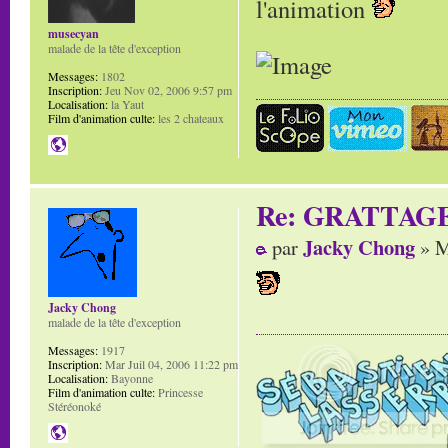
l'animation
musecyan
malade de la tête d'exception
Messages:
1802
Inscription:
Jeu Nov 02, 2006 9:57 pm
Localisation:
la Yaut
Film d'animation culte:
les 2 chateaux
Re: GRATTAG
Jacky Chong
par
» M
Jacky Chong
malade de la tête d'exception
Messages:
1917
Inscription:
Mar Juil 04, 2006 11:22 pm
Localisation:
Bayonne
Film d'animation culte:
Princesse
Stéréonoké