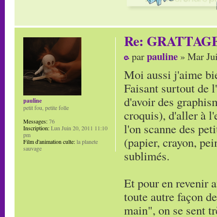
Re: GRATTAG
pauline
par
» Mar Jui
Moi aussi j'aime bie
Faisant surtout de l
d'avoir des graphi
pauline
petit fou, petite folle
croquis), d'aller à 
Messages:
76
l'on scanne des peti
Inscription:
Lun Juin 20, 2011 11:10
pm
(papier, crayon, pei
Film d'animation culte:
la planete
sauvage
sublimés.
Et pour en revenir a
toute autre façon de
main", on se sent tr