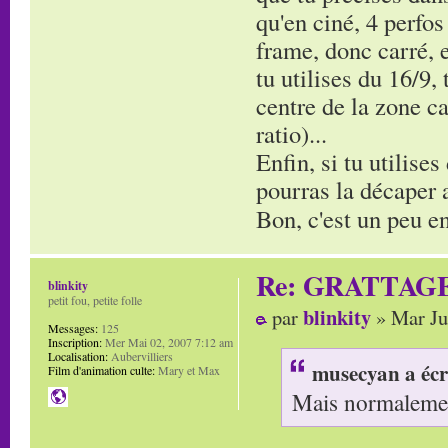
qu'en ciné, 4 perfos
frame, donc carré, e
tu utilises du 16/9,
centre de la zone ca
ratio)...
Enfin, si tu utilises
pourras la décaper av
Bon, c'est un peu en
Re: GRATTAG
blinkity
petit fou, petite folle
blinkity
par
» Mar Ju
Messages:
125
Inscription:
Mer Mai 02, 2007 7:12 am
Localisation:
Aubervilliers
musecyan a écr
Film d'animation culte:
Mary et Max
Mais normalement 