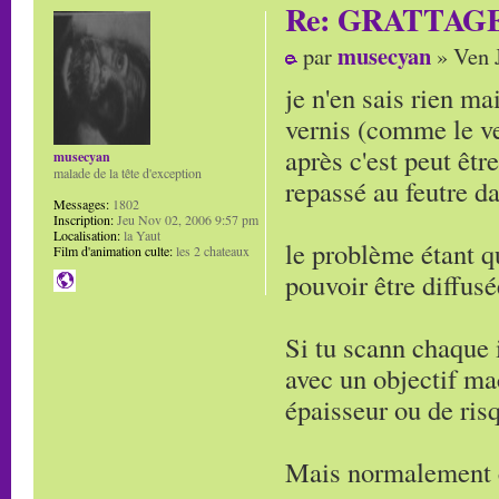
Re: GRATTAG
musecyan
par
» Ven J
je n'en sais rien ma
vernis (comme le ver
après c'est peut êt
musecyan
malade de la tête d'exception
repassé au feutre da
Messages:
1802
Inscription:
Jeu Nov 02, 2006 9:57 pm
Localisation:
la Yaut
le problème étant q
Film d'animation culte:
les 2 chateaux
pouvoir être diffus
Si tu scann chaque 
avec un objectif ma
épaisseur ou de ris
Mais normalement c'e