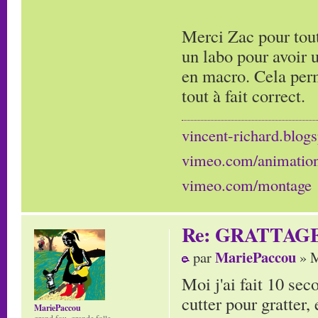
Merci Zac pour tout
un labo pour avoir 
en macro. Cela perm
tout à fait correct.
vincent-richard.blogs
vimeo.com/animatio
vimeo.com/montage
Re: GRATTAG
MariePaccou
par
» M
Moi j'ai fait 10 sec
cutter pour gratter, 
MariePaccou
grand fou, grande folle