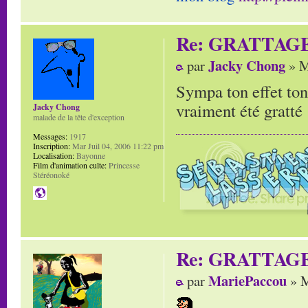
Re: GRATTAG
Jacky Chong
par
» M
Sympa ton effet ton
vraiment été gratté 
Jacky Chong
malade de la tête d'exception
Messages:
1917
Inscription:
Mar Juil 04, 2006 11:22 pm
Localisation:
Bayonne
Film d'animation culte:
Princesse
Stéréonoké
Re: GRATTAG
MariePaccou
par
» M