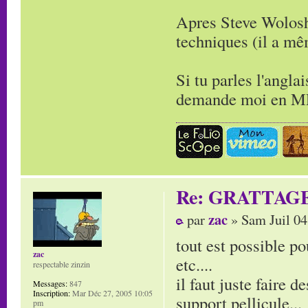
Apres Steve Wolosh
techniques (il a m
Si tu parles l'angla
demande moi en MP 
Re: GRATTAG
zac
par
» Sam Juil 04
tout est possible po
zac
etc....
respectable zinzin
il faut juste faire d
Messages:
847
Inscription:
Mar Déc 27, 2005 10:05
support pellicule...
pm