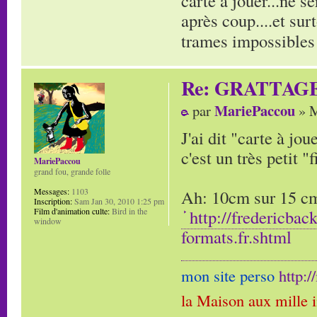
carte à jouer...ne s
après coup....et sur
trames impossibles 
Re: GRATTAG
MariePaccou
par
» M
J'ai dit "carte à jo
c'est un très petit "f
MariePaccou
grand fou, grande folle
Ah: 10cm sur 15 cm,
Messages:
1103
Inscription:
Sam Jan 30, 2010 1:25 pm
http://fredericbac
Film d'animation culte:
Bird in the
window
formats.fr.shtml
mon site perso
http:
la Maison aux mille 