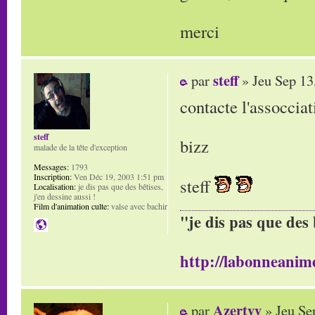
merci
steff
par
» Jeu Sep 13
contacte l'assoccia
steff
bizz
malade de la tête d'exception
Messages:
1793
Inscription:
Ven Déc 19, 2003 1:51 pm
steff
Localisation:
je dis pas que des bêtises,
j'en dessine aussi !
Film d'animation culte:
valse avec bachir
"je dis pas que des 
http://labonneanime
Azertyy
par
» Jeu Se