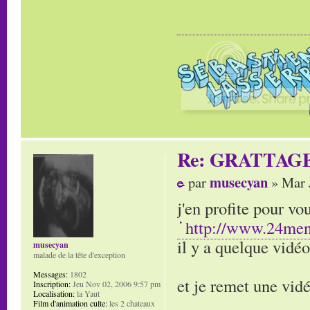
Re: GRATTAG
musecyan
par
» Mar 
j'en profite pour v
http://www.24men
il y a quelque vidéo
musecyan
malade de la tête d'exception
Messages:
1802
et je remet une vi
Inscription:
Jeu Nov 02, 2006 9:57 pm
Localisation:
la Yaut
Film d'animation culte:
les 2 chateaux