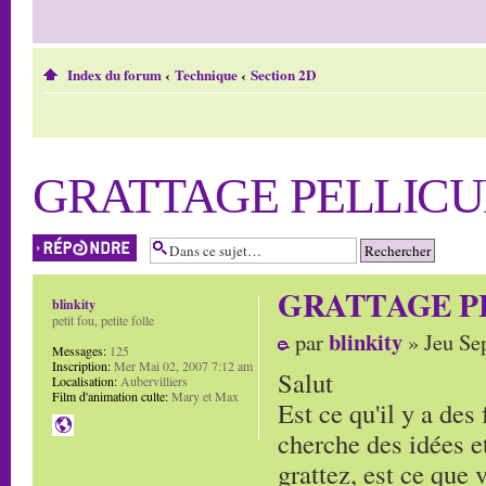
Index du forum
‹
Technique
‹
Section 2D
GRATTAGE PELLICU
Répondre
GRATTAGE P
blinkity
petit fou, petite folle
blinkity
par
» Jeu Se
Messages:
125
Inscription:
Mer Mai 02, 2007 7:12 am
Salut
Localisation:
Aubervilliers
Film d'animation culte:
Mary et Max
Est ce qu'il y a des 
cherche des idées et
grattez, est ce que v