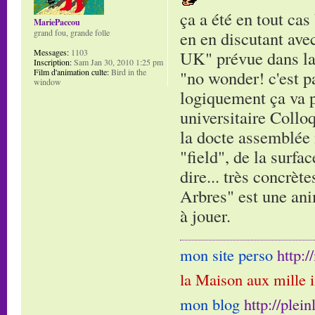
ça a été en tout cas
MariePaccou
grand fou, grande folle
en en discutant ave
Messages:
1103
UK" prévue dans la s
Inscription:
Sam Jan 30, 2010 1:25 pm
Film d'animation culte:
Bird in the
"no wonder! c'est pa
window
logiquement ça va pl
universitaire Collo
la docte assemblée 
"field", de la surfa
dire... très concrèt
Arbres" est une ani
à jouer.
mon site perso
http:
la Maison aux mille 
mon blog
http://plei