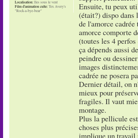
Localisation:
Iles sous le vent
Ensuite, tu peux uti
Film d'animation culte:
Tex Avery's
"Rock-a-bye-bear"
(était?) dispo dans 
de l'amorce cadrée t
amorce comporte de
(toutes les 4 perfos
ça dépends aussi de
peindre ou dessiner
images distinctement
cadrée ne posera pa
Dernier détail, on n'
mieux pour préserve
fragiles. Il vaut mi
montage.
Plus la pellicule es
choses plus précises
implique un travail 