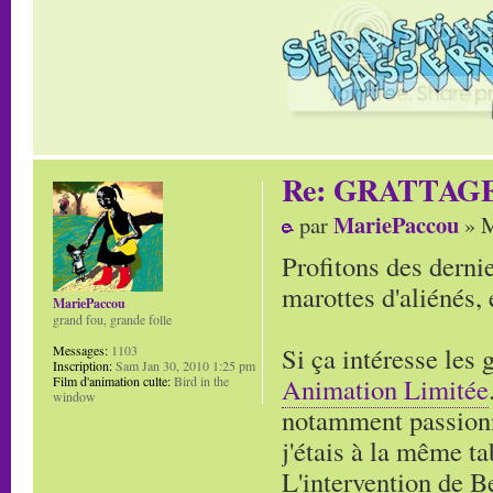
Re: GRATTAG
MariePaccou
par
» M
Profitons des derni
marottes d'aliénés,
MariePaccou
grand fou, grande folle
Si ça intéresse les 
Messages:
1103
Inscription:
Sam Jan 30, 2010 1:25 pm
Animation Limitée
Film d'animation culte:
Bird in the
window
notamment passionn
j'étais à la même ta
L'intervention de B