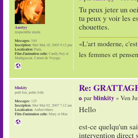
Tu peux jeter un oe
tu peux y voir les 
chouettes.
Azertyy
respectable zinzin
Messages:
540
«L'art moderne, c'est
Inscription:
Mer Mai 18, 2005 9:12 pm
Localisation:
Paris
les femmes et pensent
Film d'animation culte:
Candy-boy et
Madagascar, Carnet de Voyage.
Re: GRATTAG
blinkity
petit fou, petite folle
blinkity
par
» Ven Ju
Messages:
125
Inscription:
Mer Mai 02, 2007 7:12 am
Hello
Localisation:
Aubervilliers
Film d'animation culte:
Mary et Max
est-ce quelqu'un sa
intervention direct