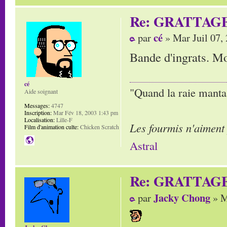
Re: GRATTAG
cé
par
» Mar Juil 07,
Bande d'ingrats. Mor
cé
"Quand la raie manta,
Aide soignant
Messages:
4747
Inscription:
Mar Fév 18, 2003 1:43 pm
Localisation:
Lille-F
Les fourmis n'aiment
Film d'animation culte:
Chicken Scratch
Astral
Re: GRATTAG
Jacky Chong
par
» M