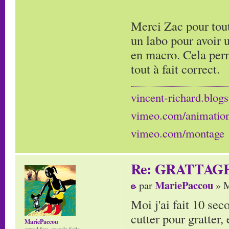
Merci Zac pour tout
un labo pour avoir 
en macro. Cela perm
tout à fait correct.
vincent-richard.blogs
vimeo.com/animatio
vimeo.com/montage
Re: GRATTAG
MariePaccou
par
» M
Moi j'ai fait 10 sec
cutter pour gratter, 
MariePaccou
grand fou, grande folle