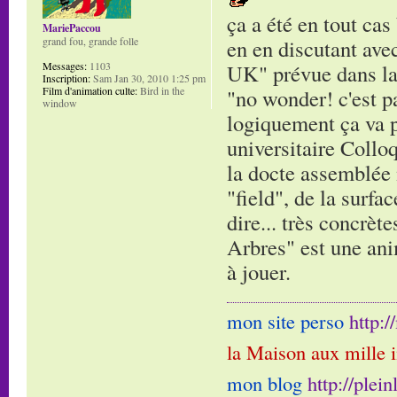
ça a été en tout cas
MariePaccou
grand fou, grande folle
en en discutant ave
Messages:
1103
UK" prévue dans la s
Inscription:
Sam Jan 30, 2010 1:25 pm
Film d'animation culte:
Bird in the
"no wonder! c'est pa
window
logiquement ça va pl
universitaire Collo
la docte assemblée 
"field", de la surfa
dire... très concrèt
Arbres" est une ani
à jouer.
mon site perso
http:
la Maison aux mille 
mon blog
http://plei