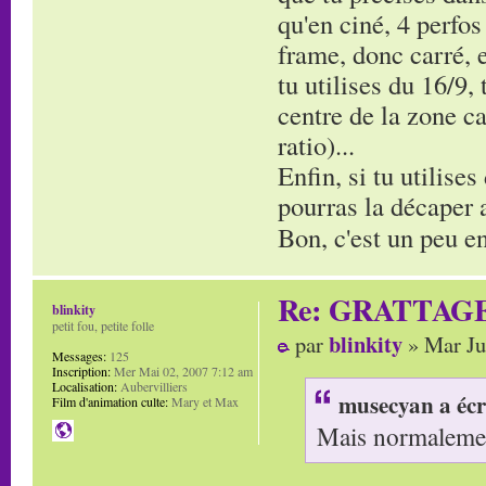
qu'en ciné, 4 perfos
frame, donc carré, e
tu utilises du 16/9,
centre de la zone ca
ratio)...
Enfin, si tu utilises
pourras la décaper av
Bon, c'est un peu en
Re: GRATTAG
blinkity
petit fou, petite folle
blinkity
par
» Mar Ju
Messages:
125
Inscription:
Mer Mai 02, 2007 7:12 am
Localisation:
Aubervilliers
musecyan a écr
Film d'animation culte:
Mary et Max
Mais normalement 