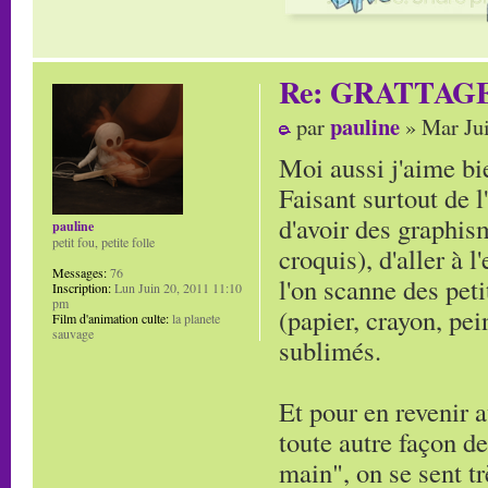
Re: GRATTAG
pauline
par
» Mar Jui
Moi aussi j'aime bie
Faisant surtout de l
d'avoir des graphi
pauline
petit fou, petite folle
croquis), d'aller à 
Messages:
76
l'on scanne des peti
Inscription:
Lun Juin 20, 2011 11:10
pm
(papier, crayon, pei
Film d'animation culte:
la planete
sauvage
sublimés.
Et pour en revenir a
toute autre façon de
main", on se sent tr