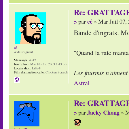
Re: GRATTAG
cé
par
» Mar Juil 07,
Bande d'ingrats. Mor
cé
"Quand la raie manta,
Aide soignant
Messages:
4747
Inscription:
Mar Fév 18, 2003 1:43 pm
Localisation:
Lille-F
Les fourmis n'aiment
Film d'animation culte:
Chicken Scratch
Astral
Re: GRATTAG
Jacky Chong
par
» M