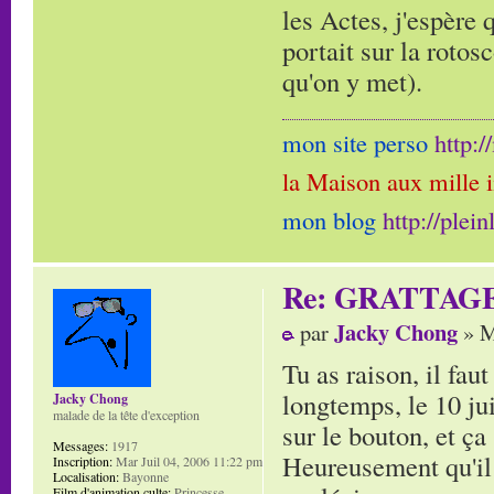
les Actes, j'espère 
portait sur la rotos
qu'on y met).
mon site perso
http:
la Maison aux mille 
mon blog
http://plei
Re: GRATTAG
Jacky Chong
par
» M
Tu as raison, il fau
longtemps, le 10 jui
Jacky Chong
malade de la tête d'exception
sur le bouton, et ça 
Messages:
1917
Heureusement qu'il 
Inscription:
Mar Juil 04, 2006 11:22 pm
Localisation:
Bayonne
Film d'animation culte:
Princesse