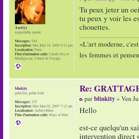
Tu peux jeter un oe
tu peux y voir les 
chouettes.
Azertyy
respectable zinzin
Messages:
540
«L'art moderne, c'est
Inscription:
Mer Mai 18, 2005 9:12 pm
Localisation:
Paris
les femmes et pensent
Film d'animation culte:
Candy-boy et
Madagascar, Carnet de Voyage.
Re: GRATTAG
blinkity
petit fou, petite folle
blinkity
par
» Ven Ju
Messages:
125
Inscription:
Mer Mai 02, 2007 7:12 am
Hello
Localisation:
Aubervilliers
Film d'animation culte:
Mary et Max
est-ce quelqu'un sa
intervention direct