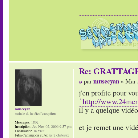
Re: GRATTAG
musecyan
par
» Mar 
j'en profite pour v
http://www.24men
il y a quelque vidéo
musecyan
malade de la tête d'exception
Messages:
1802
et je remet une vi
Inscription:
Jeu Nov 02, 2006 9:57 pm
Localisation:
la Yaut
Film d'animation culte:
les 2 chateaux