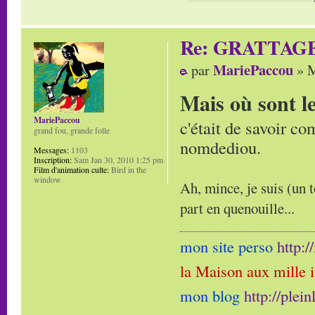
Re: GRATTAG
MariePaccou
par
» M
Mais où sont l
MariePaccou
c'était de savoir co
grand fou, grande folle
nomdediou.
Messages:
1103
Inscription:
Sam Jan 30, 2010 1:25 pm
Film d'animation culte:
Bird in the
window
Ah, mince, je suis (un t
part en quenouille...
mon site perso
http:
la Maison aux mille 
mon blog
http://plei