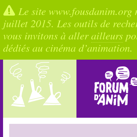
Le site www.fousdanim.org n
juillet 2015. Les outils de rech
vous invitons à aller
ailleurs
pou
dédiés au cinéma d’animation.