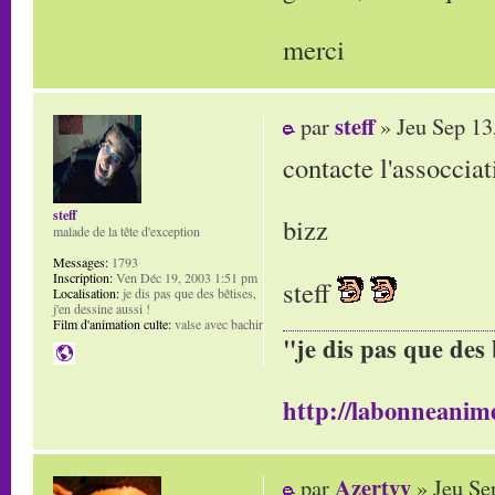
merci
steff
par
» Jeu Sep 13
contacte l'assoccia
steff
bizz
malade de la tête d'exception
Messages:
1793
Inscription:
Ven Déc 19, 2003 1:51 pm
steff
Localisation:
je dis pas que des bêtises,
j'en dessine aussi !
Film d'animation culte:
valse avec bachir
"je dis pas que des 
http://labonneanime
Azertyy
par
» Jeu Se