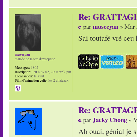
Re: GRATTAG
musecyan
par
» Mar 
Sai toutafé vré ceu k
musecyan
malade de la tête d'exception
Messages:
1802
Inscription:
Jeu Nov 02, 2006 9:57 pm
Localisation:
la Yaut
Film d'animation culte:
les 2 chateaux
Re: GRATTAG
Jacky Chong
par
» M
Ah ouai, génial je 