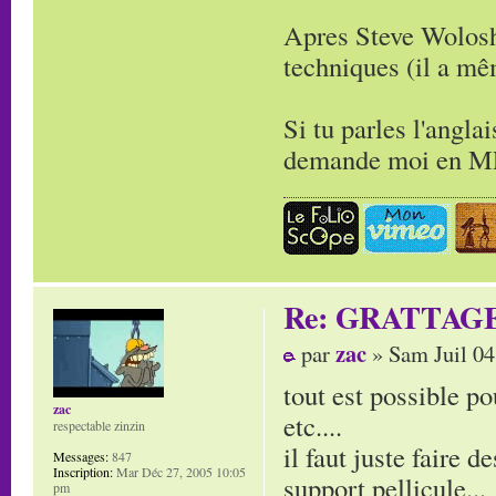
Apres Steve Wolosh
techniques (il a m
Si tu parles l'angla
demande moi en MP 
Re: GRATTAG
zac
par
» Sam Juil 04
tout est possible po
zac
etc....
respectable zinzin
il faut juste faire d
Messages:
847
Inscription:
Mar Déc 27, 2005 10:05
support pellicule...
pm