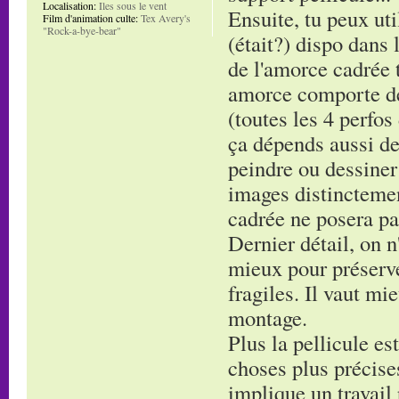
Localisation:
Iles sous le vent
Ensuite, tu peux uti
Film d'animation culte:
Tex Avery's
"Rock-a-bye-bear"
(était?) dispo dans 
de l'amorce cadrée t
amorce comporte de
(toutes les 4 perfos
ça dépends aussi de
peindre ou dessiner
images distinctement
cadrée ne posera pa
Dernier détail, on n'
mieux pour préserve
fragiles. Il vaut mi
montage.
Plus la pellicule es
choses plus précises
implique un travail 