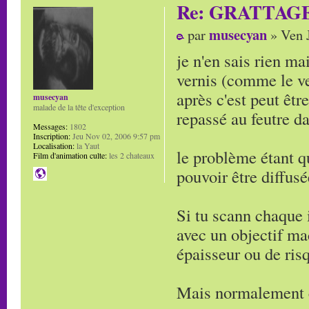
Re: GRATTAG
musecyan
par
» Ven J
je n'en sais rien ma
vernis (comme le ver
après c'est peut êt
musecyan
malade de la tête d'exception
repassé au feutre da
Messages:
1802
Inscription:
Jeu Nov 02, 2006 9:57 pm
Localisation:
la Yaut
le problème étant q
Film d'animation culte:
les 2 chateaux
pouvoir être diffus
Si tu scann chaque 
avec un objectif ma
épaisseur ou de ris
Mais normalement c'e