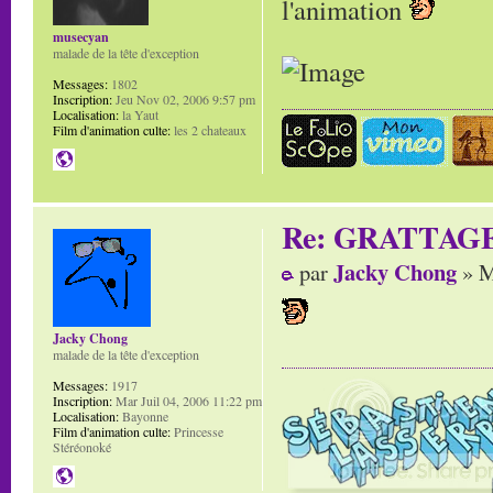
l'animation
musecyan
malade de la tête d'exception
Messages:
1802
Inscription:
Jeu Nov 02, 2006 9:57 pm
Localisation:
la Yaut
Film d'animation culte:
les 2 chateaux
Re: GRATTAG
Jacky Chong
par
» M
Jacky Chong
malade de la tête d'exception
Messages:
1917
Inscription:
Mar Juil 04, 2006 11:22 pm
Localisation:
Bayonne
Film d'animation culte:
Princesse
Stéréonoké