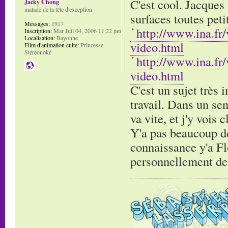
C'est cool. Jacques 
Jacky Chong
malade de la tête d'exception
surfaces toutes pet
Messages:
1917
http://www.ina.fr
Inscription:
Mar Juil 04, 2006 11:22 pm
Localisation:
Bayonne
video.html
Film d'animation culte:
Princesse
Stéréonoké
http://www.ina.fr
video.html
C'est un sujet très 
travail. Dans un sen
va vite, et j'y vois 
Y'a pas beaucoup de 
connaissance y'a Flo
personnellement de g