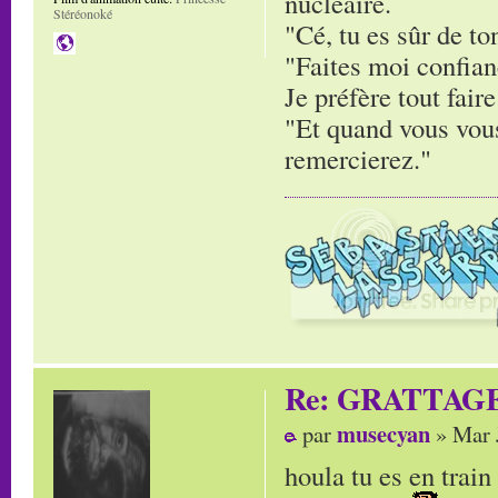
nucléaire.
Stéréonoké
"Cé, tu es sûr de to
"Faites moi confianc
Je préfère tout faire
"Et quand vous vous
remercierez."
Re: GRATTAG
musecyan
par
» Mar 
houla tu es en trai