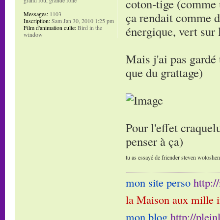
coton-tige (comme u
ça rendait comme de
Messages:
1103
Inscription:
Sam Jan 30, 2010 1:25 pm
énergique, vert sur 
Film d'animation culte:
Bird in the
window
Mais j'ai pas gardé 
que du grattage)
Pour l'effet craquelu
penser à ça)
tu as essayé de friender steven woloshen e
mon site perso
http:
la Maison aux mille 
mon blog
http://plei