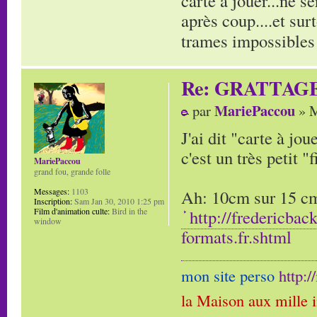
carte à jouer...ne s
après coup....et sur
trames impossibles 
Re: GRATTAG
MariePaccou
par
» M
J'ai dit "carte à jo
c'est un très petit "f
MariePaccou
grand fou, grande folle
Ah: 10cm sur 15 cm,
Messages:
1103
Inscription:
Sam Jan 30, 2010 1:25 pm
http://fredericbac
Film d'animation culte:
Bird in the
window
formats.fr.shtml
mon site perso
http:
la Maison aux mille 