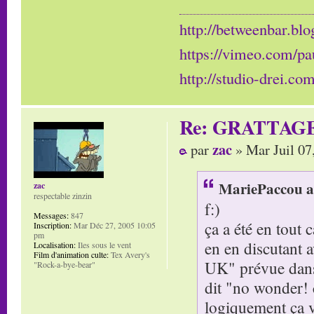
http://betweenbar.blo
https://vimeo.com/pa
http://studio-drei.com
Re: GRATTAG
zac
par
» Mar Juil 07
MariePaccou a 
zac
respectable zinzin
f:)
Messages:
847
ça a été en tout 
Inscription:
Mar Déc 27, 2005 10:05
pm
en en discutant 
Localisation:
Iles sous le vent
Film d'animation culte:
Tex Avery's
UK" prévue dans l
"Rock-a-bye-bear"
dit "no wonder! c
logiquement ça va