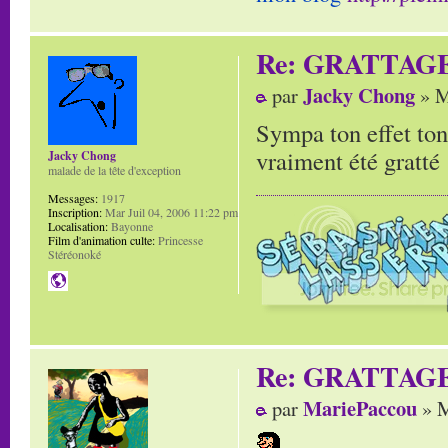
Re: GRATTAG
Jacky Chong
par
» M
Sympa ton effet ton
vraiment été gratté 
Jacky Chong
malade de la tête d'exception
Messages:
1917
Inscription:
Mar Juil 04, 2006 11:22 pm
Localisation:
Bayonne
Film d'animation culte:
Princesse
Stéréonoké
Re: GRATTAG
MariePaccou
par
» M