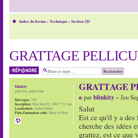
Index du forum
‹
Technique
‹
Section 2D
GRATTAGE PELLICU
Répondre
GRATTAGE P
blinkity
petit fou, petite folle
blinkity
par
» Jeu Se
Messages:
125
Inscription:
Mer Mai 02, 2007 7:12 am
Salut
Localisation:
Aubervilliers
Film d'animation culte:
Mary et Max
Est ce qu'il y a des 
cherche des idées et
grattez, est ce que v