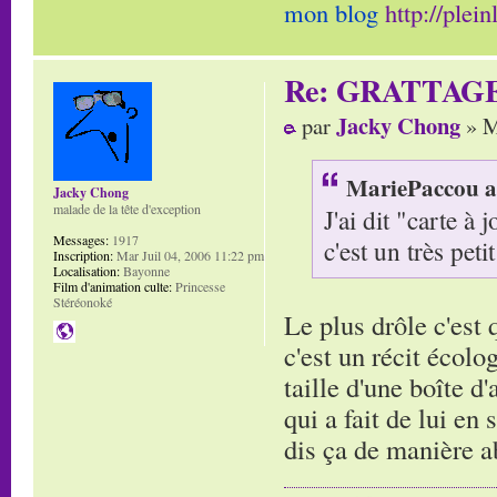
mon blog
http://plei
Re: GRATTAG
Jacky Chong
par
» M
MariePaccou a 
Jacky Chong
malade de la tête d'exception
J'ai dit "carte à
Messages:
1917
c'est un très petit
Inscription:
Mar Juil 04, 2006 11:22 pm
Localisation:
Bayonne
Film d'animation culte:
Princesse
Stéréonoké
Le plus drôle c'est
c'est un récit écolo
taille d'une boîte d
qui a fait de lui en
dis ça de manière 