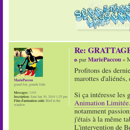
Re: GRATTAG
MariePaccou
par
» M
Profitons des derni
marottes d'aliénés,
MariePaccou
grand fou, grande folle
Si ça intéresse les 
Messages:
1103
Inscription:
Sam Jan 30, 2010 1:25 pm
Animation Limitée
Film d'animation culte:
Bird in the
window
notamment passionn
j'étais à la même ta
L'intervention de B