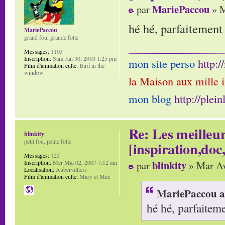
MariePaccou
par
» M
hé hé, parfaitement
MariePaccou
grand fou, grande folle
Messages:
1103
Inscription:
Sam Jan 30, 2010 1:25 pm
mon site perso
http:
Film d'animation culte:
Bird in the
window
la Maison aux mille 
mon blog
http://plei
Re: Les meilleur
blinkity
petit fou, petite folle
[inspiration,doc,
Messages:
125
blinkity
par
» Mar Av
Inscription:
Mer Mai 02, 2007 7:12 am
Localisation:
Aubervilliers
Film d'animation culte:
Mary et Max
MariePaccou a 
hé hé, parfaitem