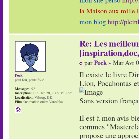
la Maison aux mille 
mon blog
http://plei
Re: Les meilleur
[inspiration,doc,
Pock
par
» Mar Avr 0
Il existe le livre D
Pock
petit fou, petite folle
Lion, Pocahontas et
Messages:
92
Inscription:
Lun Déc 28, 2009 3:13 pm
Localisation:
Viborg, DK
Sans version frança
Film d'animation culte:
Varezhka
Il est à mon avis b
commes "Masterclass
propose une approch