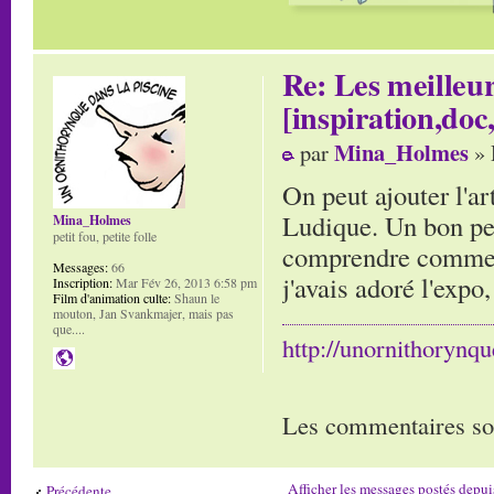
Re: Les meilleur
[inspiration,doc,
Mina_Holmes
par
» 
On peut ajouter l'a
Ludique. Un bon peu
Mina_Holmes
petit fou, petite folle
comprendre comment
Messages:
66
j'avais adoré l'expo
Inscription:
Mar Fév 26, 2013 6:58 pm
Film d'animation culte:
Shaun le
mouton, Jan Svankmajer, mais pas
que....
http://unornithorynq
Les commentaires so
Afficher les messages postés depui
Précédente