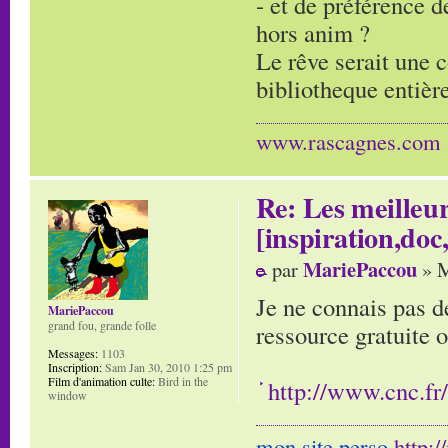
- et de préférence d
hors anim ?
Le rêve serait une c
bibliotheque entière
www.rascagnes.com
Re: Les meilleur
[inspiration,doc,
MariePaccou
par
» M
Je ne connais pas d
MariePaccou
grand fou, grande folle
ressource gratuite 
Messages:
1103
Inscription:
Sam Jan 30, 2010 1:25 pm
Film d'animation culte:
Bird in the
http://www.cnc.fr
window
mon site perso
http: