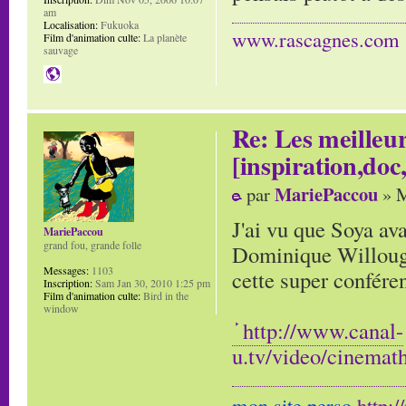
am
Localisation:
Fukuoka
www.rascagnes.com
Film d'animation culte:
La planète
sauvage
Re: Les meilleur
[inspiration,doc,
MariePaccou
par
» M
J'ai vu que Soya ava
MariePaccou
grand fou, grande folle
Dominique Willough
Messages:
1103
cette super confére
Inscription:
Sam Jan 30, 2010 1:25 pm
Film d'animation culte:
Bird in the
window
http://www.canal-
u.tv/video/cinema
mon site perso
http: