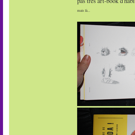
pas très art-book d'habit
mais là...