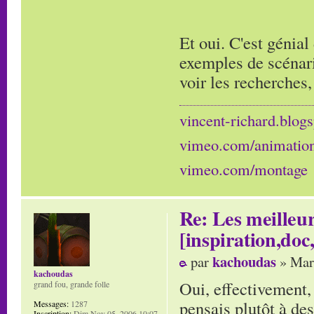
Et oui. C'est génial
exemples de scénario
voir les recherches, 
vincent-richard.blogs
vimeo.com/animatio
vimeo.com/montage
Re: Les meilleur
[inspiration,doc,
kachoudas
par
» Mar
kachoudas
Oui, effectivement, 
grand fou, grande folle
pensais plutôt à des
Messages:
1287
Inscription:
Dim Nov 05, 2006 10:07