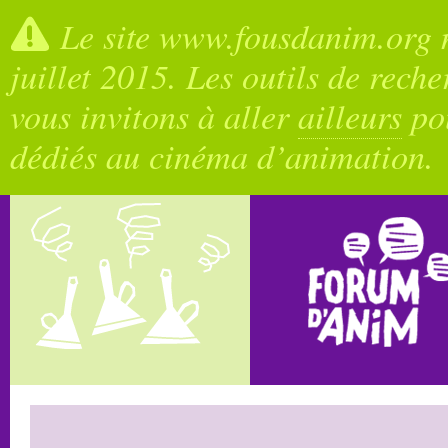
Le site www.fousdanim.org n
juillet 2015. Les outils de rech
vous invitons à aller
ailleurs
pou
dédiés au cinéma d’animation.