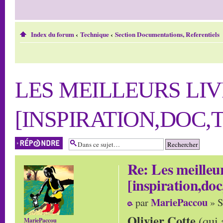
Index du forum
‹
Technique
‹
Section Documentations, Referentiels
LES MEILLEURS LIV
[INSPIRATION,DOC,T
Répondre
Re: Les meilleur
[inspiration,doc
MariePaccou
par
» S
Olivier Cotte
(qui 
MariePaccou