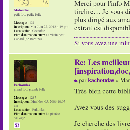
Merci pour l'info M
tirelire… Je vous di
Matouche
petit fou, petite folle
plus dirigé aux am
Messages:
131
extrait est disponib
Inscription:
Mer Juin 27, 2012 4:19 pm
Localisation:
Grenoble
Film d'animation culte:
Le vilain petit
Canard (de Bardine)
Si vous avez une minu
Re: Les meilleur
[inspiration,doc,
kachoudas
par
» Mar
kachoudas
Très bien cette bibl
grand fou, grande folle
Messages:
1287
Inscription:
Dim Nov 05, 2006 10:07
Avez vous des sugge
am
Localisation:
Fukuoka
Film d'animation culte:
La planète
sauvage
Je cherche des livr