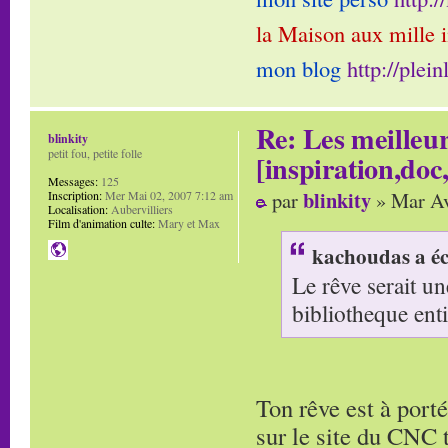
la Maison aux mille 
mon blog
http://plei
Re: Les meilleur
blinkity
petit fou, petite folle
[inspiration,doc,
Messages:
125
blinkity
par
» Mar Av
Inscription:
Mer Mai 02, 2007 7:12 am
Localisation:
Aubervilliers
Film d'animation culte:
Mary et Max
kachoudas a éc
Le rêve serait un
bibliotheque enti
Ton rêve est à porté
sur le site du CNC 