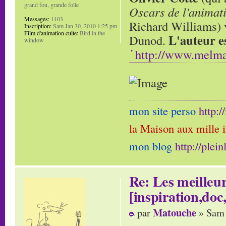
grand fou, grande folle
Oscars de l'animat
Messages:
1103
Richard Williams) v
Inscription:
Sam Jan 30, 2010 1:25 pm
Film d'animation culte:
Bird in the
L'auteur e
Dunod.
window
http://www.melma
mon site perso
http:
la Maison aux mille 
mon blog
http://plei
Re: Les meilleur
[inspiration,doc,
Matouche
par
» Sam 