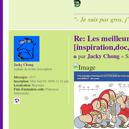
"- Je suis pas gros, j
Re: Les meilleur
[inspiration,doc,
Jacky Chong
par
» S
Jacky Chong
malade de la tête d'exception
Messages:
1917
Inscription:
Mar Juil 04, 2006 11:22 pm
Localisation:
Bayonne
Film d'animation culte:
Princesse
Stéréonoké