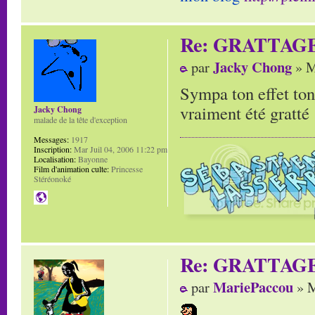
Re: GRATTAG
Jacky Chong
par
» M
Sympa ton effet ton
vraiment été gratté 
Jacky Chong
malade de la tête d'exception
Messages:
1917
Inscription:
Mar Juil 04, 2006 11:22 pm
Localisation:
Bayonne
Film d'animation culte:
Princesse
Stéréonoké
Re: GRATTAG
MariePaccou
par
» M