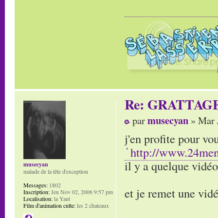
Re: GRATTAG
musecyan
par
» Mar 
j'en profite pour v
http://www.24men
il y a quelque vidéo
musecyan
malade de la tête d'exception
Messages:
1802
et je remet une vi
Inscription:
Jeu Nov 02, 2006 9:57 pm
Localisation:
la Yaut
Film d'animation culte:
les 2 chateaux