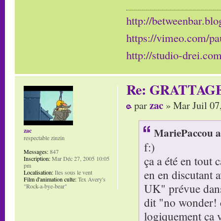
http://betweenbar.blo
https://vimeo.com/pa
http://studio-drei.com
Re: GRATTAG
zac
par
» Mar Juil 07
MariePaccou a 
zac
respectable zinzin
f:)
Messages:
847
ça a été en tout 
Inscription:
Mar Déc 27, 2005 10:05
pm
en en discutant 
Localisation:
Iles sous le vent
Film d'animation culte:
Tex Avery's
UK" prévue dans l
"Rock-a-bye-bear"
dit "no wonder! c
logiquement ça va