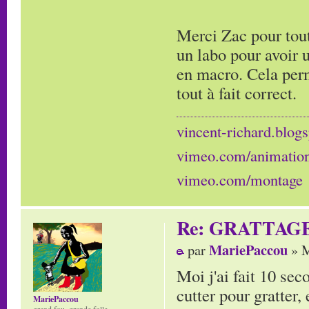
Merci Zac pour tout
un labo pour avoir 
en macro. Cela perm
tout à fait correct.
vincent-richard.blogs
vimeo.com/animatio
vimeo.com/montage
Re: GRATTAG
MariePaccou
par
» M
Moi j'ai fait 10 sec
cutter pour gratter, 
MariePaccou
grand fou, grande folle