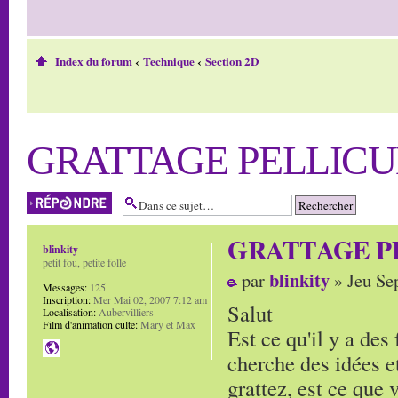
Index du forum
‹
Technique
‹
Section 2D
GRATTAGE PELLICU
Répondre
GRATTAGE P
blinkity
petit fou, petite folle
blinkity
par
» Jeu Se
Messages:
125
Inscription:
Mer Mai 02, 2007 7:12 am
Salut
Localisation:
Aubervilliers
Film d'animation culte:
Mary et Max
Est ce qu'il y a des 
cherche des idées et
grattez, est ce que v