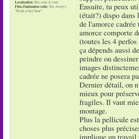
Localisation:
Iles sous le vent
Ensuite, tu peux uti
Film d'animation culte:
Tex Avery's
"Rock-a-bye-bear"
(était?) dispo dans 
de l'amorce cadrée t
amorce comporte de
(toutes les 4 perfos
ça dépends aussi de
peindre ou dessiner
images distinctement
cadrée ne posera pa
Dernier détail, on n'
mieux pour préserve
fragiles. Il vaut mi
montage.
Plus la pellicule es
choses plus précises
implique un travail 