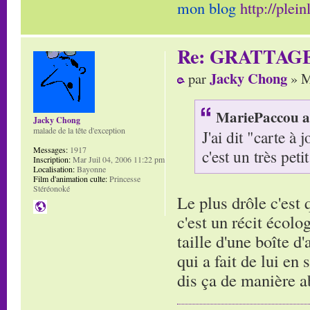
mon blog
http://plei
Re: GRATTAG
Jacky Chong
par
» M
MariePaccou a 
Jacky Chong
malade de la tête d'exception
J'ai dit "carte à
Messages:
1917
c'est un très petit
Inscription:
Mar Juil 04, 2006 11:22 pm
Localisation:
Bayonne
Film d'animation culte:
Princesse
Stéréonoké
Le plus drôle c'est
c'est un récit écolo
taille d'une boîte d
qui a fait de lui en
dis ça de manière 