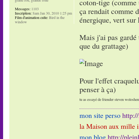
coton-tige (comme u
ça rendait comme de
Messages:
1103
Inscription:
Sam Jan 30, 2010 1:25 pm
énergique, vert sur 
Film d'animation culte:
Bird in the
window
Mais j'ai pas gardé 
que du grattage)
Pour l'effet craquelu
penser à ça)
tu as essayé de friender steven woloshen e
mon site perso
http:
la Maison aux mille 
mon blog
http://plei