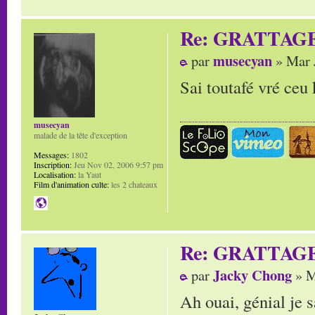
Re: GRATTAG
musecyan
par
» Mar 
Sai toutafé vré ceu k
musecyan
malade de la tête d'exception
Messages:
1802
Inscription:
Jeu Nov 02, 2006 9:57 pm
Localisation:
la Yaut
Film d'animation culte:
les 2 chateaux
Re: GRATTAG
Jacky Chong
par
» M
Ah ouai, génial je 