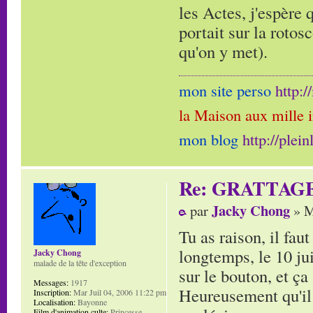
les Actes, j'espère 
portait sur la rotos
qu'on y met).
mon site perso
http:
la Maison aux mille 
mon blog
http://plei
Re: GRATTAG
Jacky Chong
par
» M
Tu as raison, il fau
longtemps, le 10 jui
Jacky Chong
malade de la tête d'exception
sur le bouton, et ça 
Messages:
1917
Heureusement qu'il 
Inscription:
Mar Juil 04, 2006 11:22 pm
Localisation:
Bayonne
Film d'animation culte:
Princesse