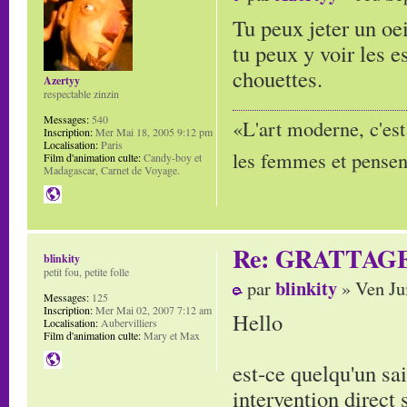
Tu peux jeter un oe
tu peux y voir les 
chouettes.
Azertyy
respectable zinzin
Messages:
540
«L'art moderne, c'est
Inscription:
Mer Mai 18, 2005 9:12 pm
Localisation:
Paris
les femmes et pensent
Film d'animation culte:
Candy-boy et
Madagascar, Carnet de Voyage.
Re: GRATTAG
blinkity
petit fou, petite folle
blinkity
par
» Ven Ju
Messages:
125
Inscription:
Mer Mai 02, 2007 7:12 am
Hello
Localisation:
Aubervilliers
Film d'animation culte:
Mary et Max
est-ce quelqu'un sa
intervention direct