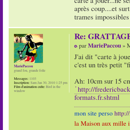
carte à jouer...ne s
après coup....et sur
trames impossibles 
Re: GRATTAG
MariePaccou
par
» M
J'ai dit "carte à jo
c'est un très petit "f
MariePaccou
grand fou, grande folle
Ah: 10cm sur 15 cm,
Messages:
1103
Inscription:
Sam Jan 30, 2010 1:25 pm
http://fredericbac
Film d'animation culte:
Bird in the
window
formats.fr.shtml
mon site perso
http:
la Maison aux mille 