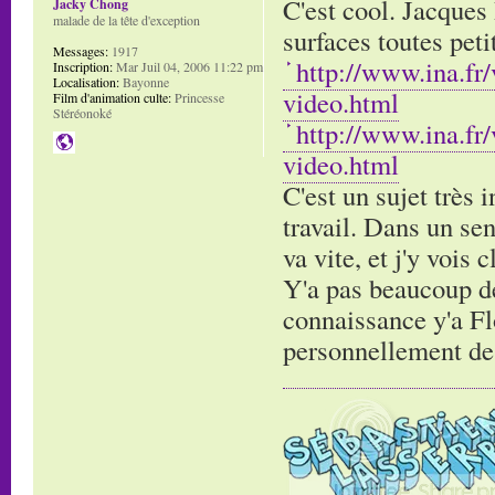
C'est cool. Jacques 
Jacky Chong
malade de la tête d'exception
surfaces toutes pet
Messages:
1917
http://www.ina.fr
Inscription:
Mar Juil 04, 2006 11:22 pm
Localisation:
Bayonne
video.html
Film d'animation culte:
Princesse
Stéréonoké
http://www.ina.fr
video.html
C'est un sujet très 
travail. Dans un sen
va vite, et j'y vois 
Y'a pas beaucoup de 
connaissance y'a Flo
personnellement de g