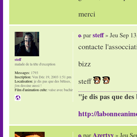
merci
steff
par
» Jeu Sep 13
contacte l'assoccia
steff
bizz
malade de la tête d'exception
Messages:
1793
Inscription:
Ven Déc 19, 2003 1:51 pm
steff
Localisation:
je dis pas que des bêtises,
j'en dessine aussi !
Film d'animation culte:
valse avec bachir
"je dis pas que des 
http://labonneanime
Azertyy
par
» Jeu Se