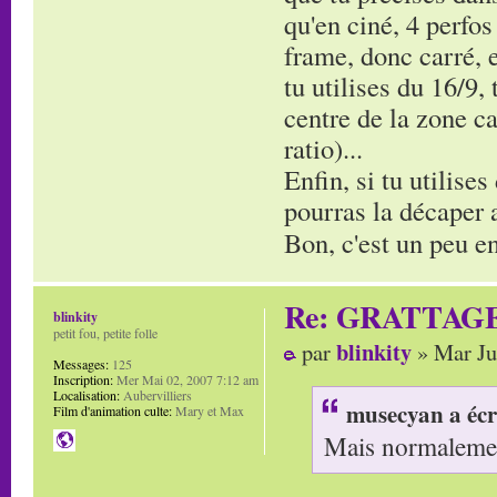
qu'en ciné, 4 perfos
frame, donc carré, e
tu utilises du 16/9,
centre de la zone ca
ratio)...
Enfin, si tu utilises
pourras la décaper av
Bon, c'est un peu en
Re: GRATTAG
blinkity
petit fou, petite folle
blinkity
par
» Mar Ju
Messages:
125
Inscription:
Mer Mai 02, 2007 7:12 am
Localisation:
Aubervilliers
musecyan a écr
Film d'animation culte:
Mary et Max
Mais normalement 