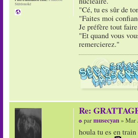
nucléaire.
Stéréonoké
"Cé, tu es sûr de to
"Faites moi confianc
Je préfère tout faire
"Et quand vous vous
remercierez."
Re: GRATTAG
musecyan
par
» Mar 
houla tu es en trai