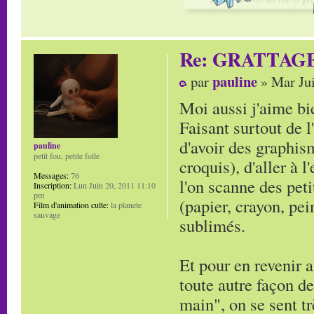
Re: GRATTAG
pauline
par
» Mar Jui
Moi aussi j'aime bie
Faisant surtout de l
d'avoir des graphi
pauline
petit fou, petite folle
croquis), d'aller à 
Messages:
76
l'on scanne des peti
Inscription:
Lun Juin 20, 2011 11:10
pm
(papier, crayon, pei
Film d'animation culte:
la planete
sauvage
sublimés.
Et pour en revenir a
toute autre façon de
main", on se sent tr