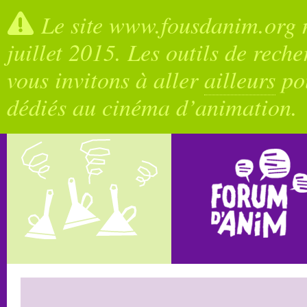
Le site www.fousdanim.org n
juillet 2015. Les outils de rech
vous invitons à aller
ailleurs
pou
dédiés au cinéma d’animation.