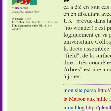
ça a été en tout cas
MariePaccou
grand fou, grande folle
en en discutant ave
Messages:
1103
UK" prévue dans la s
Inscription:
Sam Jan 30, 2010 1:25 pm
Film d'animation culte:
Bird in the
"no wonder! c'est pa
window
logiquement ça va pl
universitaire Collo
la docte assemblée 
"field", de la surfa
dire... très concrèt
Arbres" est une ani
à jouer.
mon site perso
http:
la Maison aux mille 
mon blog
http://plei