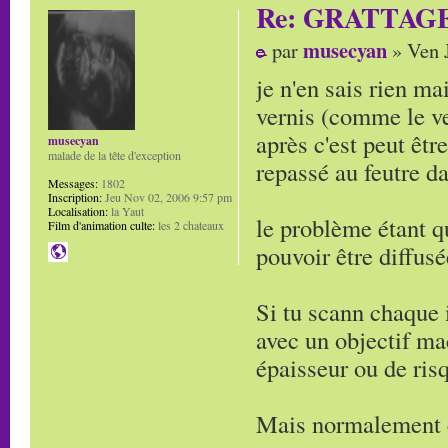
Re: GRATTAG
musecyan
par
» Ven J
je n'en sais rien ma
vernis (comme le ver
après c'est peut êt
musecyan
malade de la tête d'exception
repassé au feutre da
Messages:
1802
Inscription:
Jeu Nov 02, 2006 9:57 pm
Localisation:
la Yaut
le problème étant q
Film d'animation culte:
les 2 chateaux
pouvoir être diffus
Si tu scann chaque 
avec un objectif ma
épaisseur ou de ris
Mais normalement c'e