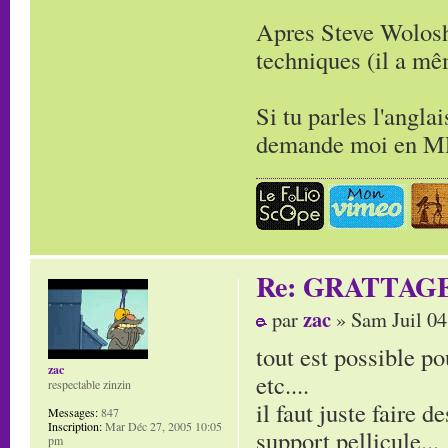
Apres Steve Wolosh
techniques (il a m
Si tu parles l'angla
demande moi en MP 
Re: GRATTAG
zac
par
» Sam Juil 04
tout est possible po
zac
etc....
respectable zinzin
il faut juste faire d
Messages:
847
Inscription:
Mar Déc 27, 2005 10:05
support pellicule...
pm