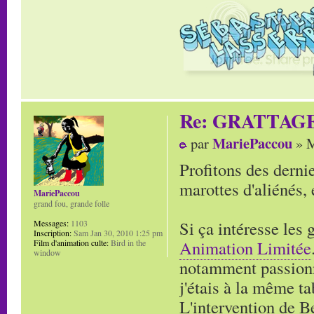
Re: GRATTAG
MariePaccou
par
» M
Profitons des derni
marottes d'aliénés,
MariePaccou
grand fou, grande folle
Si ça intéresse les 
Messages:
1103
Inscription:
Sam Jan 30, 2010 1:25 pm
Animation Limitée
Film d'animation culte:
Bird in the
window
notamment passionn
j'étais à la même ta
L'intervention de B