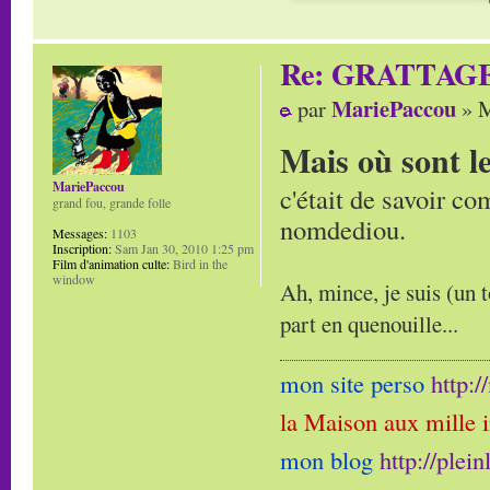
Re: GRATTAG
MariePaccou
par
» M
Mais où sont l
MariePaccou
c'était de savoir co
grand fou, grande folle
nomdediou.
Messages:
1103
Inscription:
Sam Jan 30, 2010 1:25 pm
Film d'animation culte:
Bird in the
window
Ah, mince, je suis (un t
part en quenouille...
mon site perso
http:
la Maison aux mille 
mon blog
http://plei