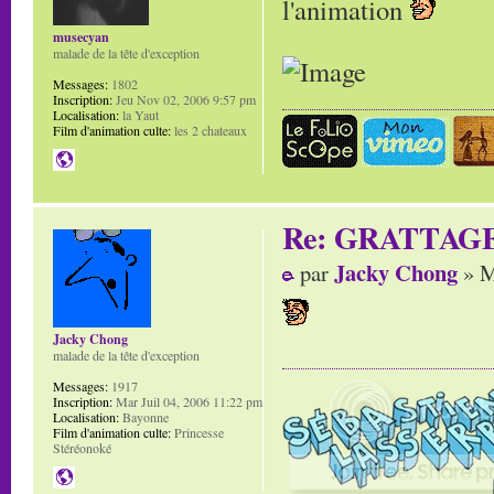
l'animation
musecyan
malade de la tête d'exception
Messages:
1802
Inscription:
Jeu Nov 02, 2006 9:57 pm
Localisation:
la Yaut
Film d'animation culte:
les 2 chateaux
Re: GRATTAG
Jacky Chong
par
» M
Jacky Chong
malade de la tête d'exception
Messages:
1917
Inscription:
Mar Juil 04, 2006 11:22 pm
Localisation:
Bayonne
Film d'animation culte:
Princesse
Stéréonoké