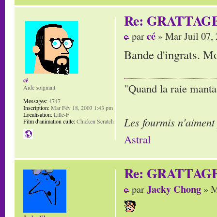
Re: GRATTAG
cé
par
» Mar Juil 07,
Bande d'ingrats. Mor
cé
"Quand la raie manta,
Aide soignant
Messages:
4747
Inscription:
Mar Fév 18, 2003 1:43 pm
Localisation:
Lille-F
Les fourmis n'aiment
Film d'animation culte:
Chicken Scratch
Astral
Re: GRATTAG
Jacky Chong
par
» M