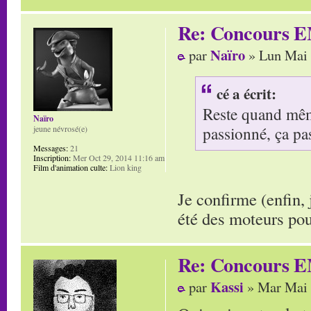
Re: Concours E
Naïro
par
» Lun Mai 
cé a écrit:
Reste quand même
Naïro
passionné, ça pa
jeune névrosé(e)
Messages:
21
Inscription:
Mer Oct 29, 2014 11:16 am
Film d'animation culte:
Lion king
Je confirme (enfin,
été des moteurs po
Re: Concours E
Kassi
par
» Mar Mai 