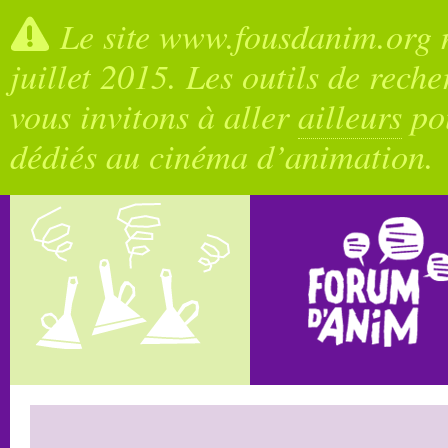
Le site www.fousdanim.org n
juillet 2015. Les outils de rech
vous invitons à aller
ailleurs
pou
dédiés au cinéma d’animation.