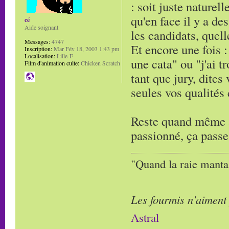
: soit juste naturell
qu'en face il y a de
cé
Aide soignant
les candidats, quell
Messages:
4747
Et encore une fois : 
Inscription:
Mar Fév 18, 2003 1:43 pm
Localisation:
Lille-F
une cata" ou "j'ai t
Film d'animation culte:
Chicken Scratch
tant que jury, dites
seules vos qualités
Reste quand même à 
passionné, ça passe
"Quand la raie manta,
Les fourmis n'aiment
Astral