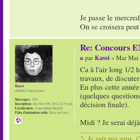
Je passe le mercred
On se croisera peut
Re: Concours E
Kassi
par
» Mar Mai 
Ca à l'air long 1/2 
travaux, de discuter
En plus cette année 
Kassi
aliéné(e) moyen(ne)
(quelques questions
Messages:
350
décision finale).
Inscription:
Jeu Nov 08, 2012 8:33 pm
Localisation:
Angoulême Breizh
Film d'animation culte:
Reci reci reci
Midi ? Je serai déj
"- Je suis pas gros, j