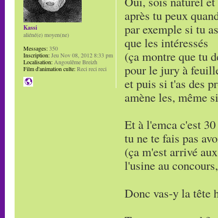
Oui, sois naturel et
après tu peux quand
par exemple si tu as
Kassi
aliéné(e) moyen(ne)
que les intéressés
Messages:
350
(ça montre que tu d
Inscription:
Jeu Nov 08, 2012 8:33 pm
Localisation:
Angoulême Breizh
pour le jury à feuill
Film d'animation culte:
Reci reci reci
et puis si t'as des 
amène les, même si 
Et à l'emca c'est 30
tu ne te fais pas avo
(ça m'est arrivé aux
l'usine au concours, 
Donc vas-y la tête 