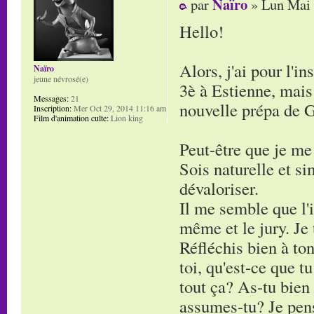
Naïro
par
» Lun Mai 
Hello!
Alors, j'ai pour l'i
Naïro
jeune névrosé(e)
3è à Estienne, mais 
Messages:
21
nouvelle prépa de G
Inscription:
Mer Oct 29, 2014 11:16 am
Film d'animation culte:
Lion king
Peut-être que je me
Sois naturelle et si
dévaloriser.
Il me semble que l'i
même et le jury. Je 
Réfléchis bien à ton
toi, qu'est-ce que t
tout ça? As-tu bien
assumes-tu? Je pense