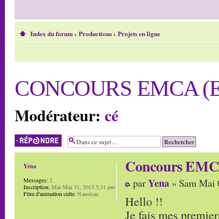
Index du forum
‹
Productions
‹
Projets en ligne
CONCOURS EMCA (E
Modérateur:
cé
Répondre
Concours EMCA
Yena
Yena
Messages:
2
par
» Sam Mai 
Inscription:
Mar Mar 31, 2015 5:31 pm
Film d'animation culte:
Nausicaa
Hello !!
Je fais mes premiers