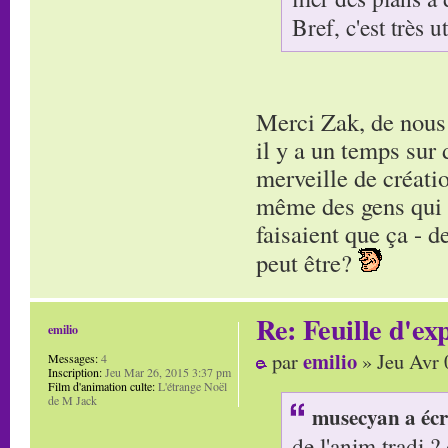
Bref, c'est très u
Merci Zak, de nous 
il y a un temps sur 
merveille de créatio
même des gens qui ét
faisaient que ça - 
peut être?
Re: Feuille d'ex
emilio
emilio
par
» Jeu Avr 
Messages:
4
Inscription:
Jeu Mar 26, 2015 3:37 pm
Film d'animation culte:
L'étrange Noël
de M Jack
musecyan a écr
de l'anim tradi ? 