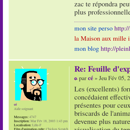
zac te répondra peu
plus professionnell
mon site perso
http:
la Maison aux mille 
mon blog
http://plei
Re: Feuille d'ex
cé
par
» Jeu Fév 05, 
Les (excellents) f
concédaient effectiv
présentes pour ceux
cé
Aide soignant
briscards de l'anima
Messages:
4747
devenue plus nature
Inscription:
Mar Fév 18, 2003 1:43 pm
Localisation:
Lille-F
visualisation du te
Film d'animation culte:
Chicken Scratch