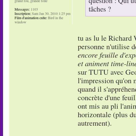
question : Qui ut
grand fou, grande folle
tâches ?
Messages:
1103
Inscription:
Sam Jan 30, 2010 1:25 pm
Film d'animation culte:
Bird in the
window
tu as lu le Richard
personne n'utilise 
encore feuille d'ex
et animent time-lin
sur TUTU avec George
l'impression qu'on 
quand il s'appréhend
concrète d'une feuil
ont mis au pli l'an
horizontale (plus du
autrement).