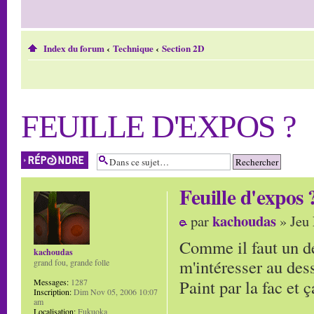
Index du forum
‹
Technique
‹
Section 2D
FEUILLE D'EXPOS ?
Répondre
Feuille d'expos 
kachoudas
par
» Jeu 
Comme il faut un dé
kachoudas
m'intéresser au dess
grand fou, grande folle
Paint par la fac et
Messages:
1287
Inscription:
Dim Nov 05, 2006 10:07
am
Localisation:
Fukuoka