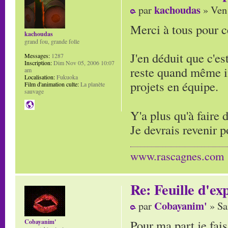
kachoudas
par
» Ven 
Merci à tous pour c
kachoudas
grand fou, grande folle
J'en déduit que c'e
Messages:
1287
Inscription:
Dim Nov 05, 2006 10:07
reste quand même im
am
Localisation:
Fukuoka
projets en équipe.
Film d'animation culte:
La planète
sauvage
Y'a plus qu'à faire 
Je devrais revenir p
www.rascagnes.com
Re: Feuille d'ex
Cobayanim'
par
» Sa
Pour ma part je fai
Cobayanim'