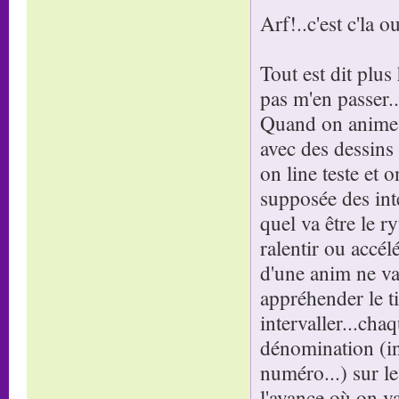
Arf!..c'est c'la ou
Tout est dit plus
pas m'en passer..
Quand on anime d
avec des dessins 
on line teste et 
supposée des inte
quel va être le r
ralentir ou accé
d'une anim ne va 
appréhender le ti
intervaller...cha
dénomination (i
numéro...) sur le
l'avance où on va