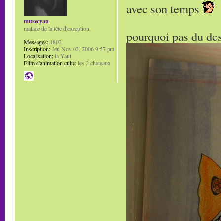
avec son temps
musecyan
malade de la tête d'exception
pourquoi pas du des
Messages:
1802
Inscription:
Jeu Nov 02, 2006 9:57 pm
Localisation:
la Yaut
Film d'animation culte:
les 2 chateaux