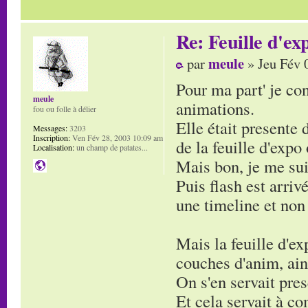
Re: Feuille d'ex
meule
par
» Jeu Fév 
Pour ma part' je con
meule
animations.
fou ou folle à délier
Elle était presente 
Messages:
3203
Inscription:
Ven Fév 28, 2003 10:09 am
de la feuille d'expo 
Localisation:
un champ de patates...
Mais bon, je me sui
Puis flash est arri
une timeline et non 
Mais la feuille d'ex
couches d'anim, ain
On s'en servait pre
Et cela servait à c