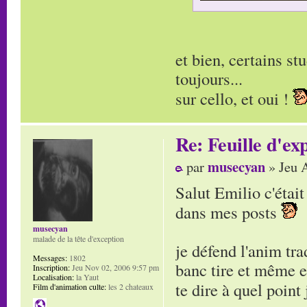
et bien, certains s
toujours...
sur cello, et oui !
Re: Feuille d'ex
musecyan
par
» Jeu 
Salut Emilio c'étai
dans mes posts
musecyan
malade de la tête d'exception
je défend l'anim tra
Messages:
1802
banc tire et même e
Inscription:
Jeu Nov 02, 2006 9:57 pm
Localisation:
la Yaut
te dire à quel point
Film d'animation culte:
les 2 chateaux