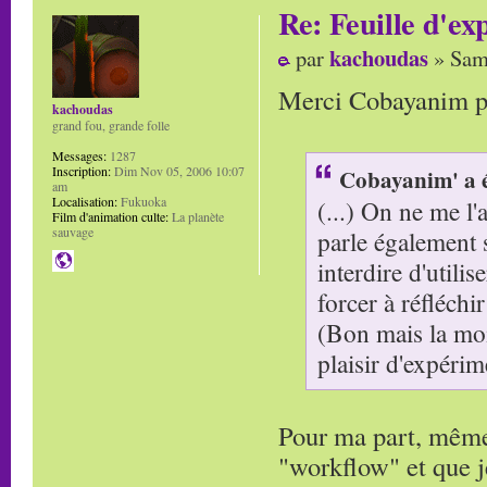
Re: Feuille d'ex
kachoudas
par
» Sam
Merci Cobayanim po
kachoudas
grand fou, grande folle
Messages:
1287
Inscription:
Dim Nov 05, 2006 10:07
Cobayanim' a é
am
Localisation:
Fukuoka
(...) On ne me l'a
Film d'animation culte:
La planète
sauvage
parle également 
interdire d'utili
forcer à réfléchir 
(Bon mais la moi
plaisir d'expéri
Pour ma part, même 
"workflow" et que j