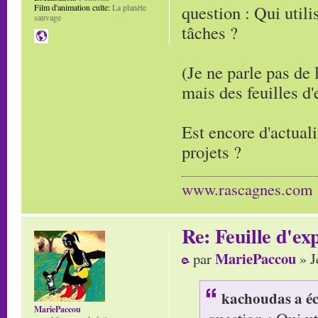
question : Qui utili
Film d'animation culte:
La planète
sauvage
tâches ?
(Je ne parle pas de 
mais des feuilles d'
Est encore d'actualit
projets ?
www.rascagnes.com
Re: Feuille d'ex
MariePaccou
par
» J
kachoudas a éc
MariePaccou