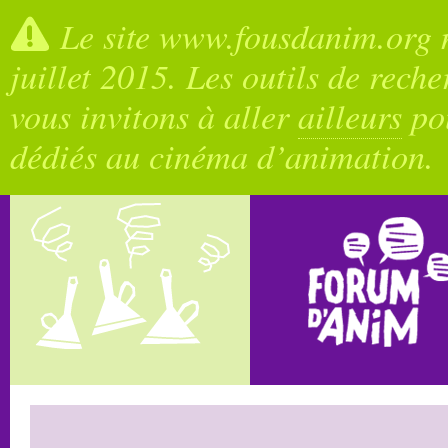
Le site www.fousdanim.org n
juillet 2015. Les outils de rech
vous invitons à aller
ailleurs
pou
dédiés au cinéma d’animation.