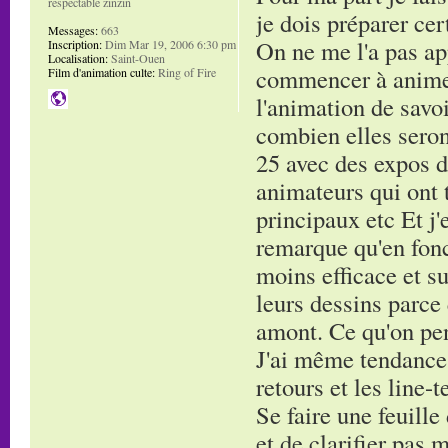
respectable zinzin
je dois préparer cer
Messages:
663
On ne me l'a pas app
Inscription:
Dim Mar 19, 2006 6:30 pm
Localisation:
Saint-Ouen
commencer à animer
Film d'animation culte:
Ring of Fire
l'animation de savo
combien elles seron
25 avec des expos d
animateurs qui ont t
principaux etc Et j
remarque qu'en fonc
moins efficace et s
leurs dessins parce
amont. Ce qu'on pen
J'ai même tendance 
retours et les line-t
Se faire une feuill
et de clarifier pas 