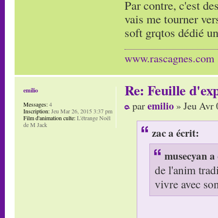
Par contre, c'est de
vais me tourner vers
soft grqtos dédié u
www.rascagnes.com
Re: Feuille d'ex
emilio
emilio
par
» Jeu Avr 
Messages:
4
Inscription:
Jeu Mar 26, 2015 3:37 pm
Film d'animation culte:
L'étrange Noël
de M Jack
zac a écrit:
musecyan a 
de l'anim tradi
vivre avec so