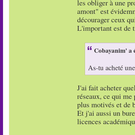
les obliger à une p
amont" est évidemm
décourager ceux qui
L'important est de 
Cobayanim' a é
As-tu acheté un
J'ai fait acheter qu
réseaux, ce qui me 
plus motivés et de 
Et j'ai aussi un bur
licences académique