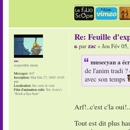
Re: Feuille d'ex
zac
par
» Jeu Fév 05,
musecyan a écr
zac
respectable zinzin
de l'anim tradi ? 
Messages:
847
avec son temps
Inscription:
Mar Déc 27, 2005 10:05
pm
Localisation:
Iles sous le vent
Film d'animation culte:
Tex Avery's
"Rock-a-bye-bear"
Arf!..c'est c'la oui!.
Tout est dit plus ha