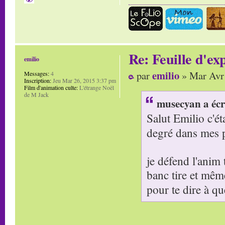
Re: Feuille d'ex
emilio
emilio
par
» Mar Avr 
Messages:
4
Inscription:
Jeu Mar 26, 2015 3:37 pm
Film d'animation culte:
L'étrange Noël
de M Jack
musecyan a écr
Salut Emilio c'é
degré dans mes 
je défend l'anim 
banc tire et mêm
pour te dire à qu