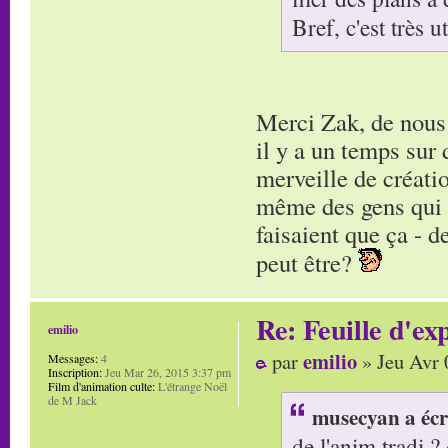
Bref, c'est très u
Merci Zak, de nous 
il y a un temps sur 
merveille de créatio
même des gens qui ét
faisaient que ça - 
peut être?
Re: Feuille d'ex
emilio
emilio
par
» Jeu Avr 
Messages:
4
Inscription:
Jeu Mar 26, 2015 3:37 pm
Film d'animation culte:
L'étrange Noël
de M Jack
musecyan a écr
de l'anim tradi ? 