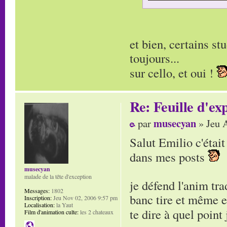
et bien, certains s
toujours...
sur cello, et oui !
Re: Feuille d'ex
musecyan
par
» Jeu 
Salut Emilio c'étai
dans mes posts
musecyan
malade de la tête d'exception
je défend l'anim tra
Messages:
1802
banc tire et même e
Inscription:
Jeu Nov 02, 2006 9:57 pm
Localisation:
la Yaut
te dire à quel point
Film d'animation culte:
les 2 chateaux