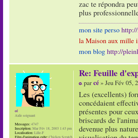
zac te répondra peu
plus professionnell
mon site perso
http:
la Maison aux mille 
mon blog
http://plei
Re: Feuille d'ex
cé
par
» Jeu Fév 05, 
Les (excellents) f
concédaient effectiv
présentes pour ceux
cé
Aide soignant
briscards de l'anima
Messages:
4747
devenue plus nature
Inscription:
Mar Fév 18, 2003 1:43 pm
Localisation:
Lille-F
visualisation du te
Film d'animation culte:
Chicken Scratch