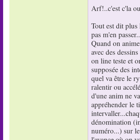
Arf!..c'est c'la ou
Tout est dit plus
pas m'en passer..
Quand on anime d
avec des dessins 
on line teste et 
supposée des inte
quel va être le r
ralentir ou accé
d'une anim ne va 
appréhender le ti
intervaller...cha
dénomination (i
numéro...) sur le
l'avance où on va