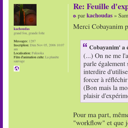
Re: Feuille d'ex
kachoudas
par
» Sam
Merci Cobayanim po
kachoudas
grand fou, grande folle
Messages:
1287
Inscription:
Dim Nov 05, 2006 10:07
Cobayanim' a é
am
Localisation:
Fukuoka
(...) On ne me l'a
Film d'animation culte:
La planète
sauvage
parle également 
interdire d'utili
forcer à réfléchir 
(Bon mais la moi
plaisir d'expéri
Pour ma part, même 
"workflow" et que j