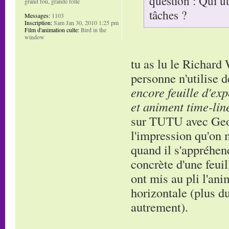
question : Qui ut
grand fou, grande folle
tâches ?
Messages:
1103
Inscription:
Sam Jan 30, 2010 1:25 pm
Film d'animation culte:
Bird in the
window
tu as lu le Richard
personne n'utilise 
encore feuille d'ex
et animent time-lin
sur TUTU avec George
l'impression qu'on 
quand il s'appréhend
concrète d'une feuil
ont mis au pli l'an
horizontale (plus du
autrement).