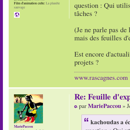
question : Qui utili
Film d'animation culte:
La planète
sauvage
tâches ?
(Je ne parle pas de 
mais des feuilles d'
Est encore d'actualit
projets ?
www.rascagnes.com
Re: Feuille d'ex
MariePaccou
par
» J
kachoudas a éc
MariePaccou