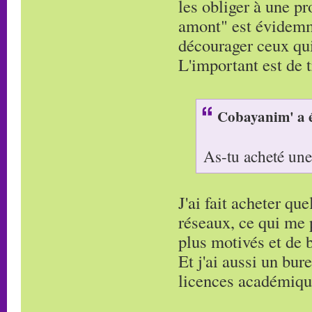
les obliger à une p
amont" est évidemm
décourager ceux qui
L'important est de 
Cobayanim' a é
As-tu acheté un
J'ai fait acheter qu
réseaux, ce qui me 
plus motivés et de 
Et j'ai aussi un bur
licences académique