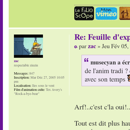
Re: Feuille d'ex
zac
par
» Jeu Fév 05,
musecyan a écr
zac
respectable zinzin
de l'anim tradi ? 
Messages:
847
avec son temps
Inscription:
Mar Déc 27, 2005 10:05
pm
Localisation:
Iles sous le vent
Film d'animation culte:
Tex Avery's
"Rock-a-bye-bear"
Arf!..c'est c'la oui!.
Tout est dit plus ha