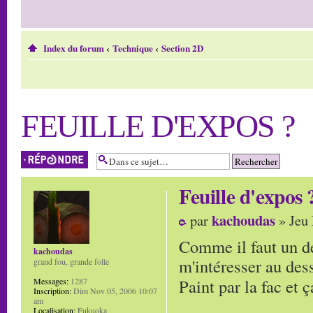
Index du forum
‹
Technique
‹
Section 2D
FEUILLE D'EXPOS ?
Répondre
Feuille d'expos 
kachoudas
par
» Jeu 
Comme il faut un dé
kachoudas
m'intéresser au dess
grand fou, grande folle
Paint par la fac et
Messages:
1287
Inscription:
Dim Nov 05, 2006 10:07
am
Localisation:
Fukuoka