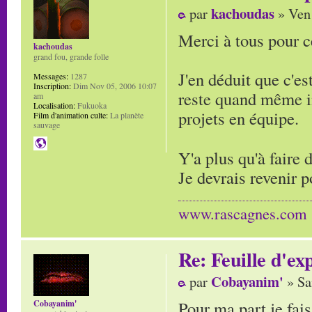
kachoudas
par
» Ven 
Merci à tous pour c
kachoudas
grand fou, grande folle
J'en déduit que c'e
Messages:
1287
Inscription:
Dim Nov 05, 2006 10:07
reste quand même im
am
Localisation:
Fukuoka
projets en équipe.
Film d'animation culte:
La planète
sauvage
Y'a plus qu'à faire 
Je devrais revenir p
www.rascagnes.com
Re: Feuille d'ex
Cobayanim'
par
» Sa
Pour ma part je fai
Cobayanim'