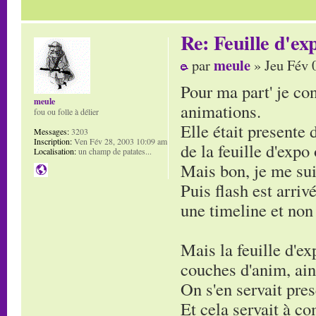
Re: Feuille d'ex
meule
par
» Jeu Fév 
Pour ma part' je con
meule
animations.
fou ou folle à délier
Elle était presente 
Messages:
3203
Inscription:
Ven Fév 28, 2003 10:09 am
de la feuille d'expo 
Localisation:
un champ de patates...
Mais bon, je me sui
Puis flash est arri
une timeline et non 
Mais la feuille d'ex
couches d'anim, ain
On s'en servait pre
Et cela servait à c