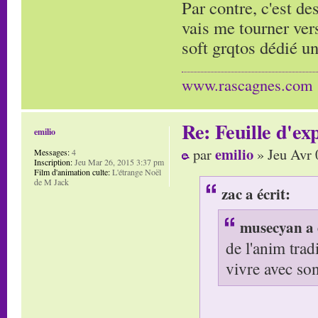
Par contre, c'est de
vais me tourner vers
soft grqtos dédié u
www.rascagnes.com
Re: Feuille d'ex
emilio
emilio
par
» Jeu Avr 
Messages:
4
Inscription:
Jeu Mar 26, 2015 3:37 pm
Film d'animation culte:
L'étrange Noël
de M Jack
zac a écrit:
musecyan a 
de l'anim tradi
vivre avec so