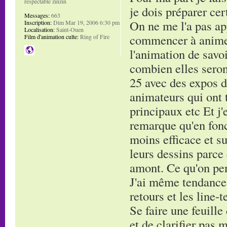
respectable zinzin
je dois préparer cer
Messages:
663
On ne me l'a pas app
Inscription:
Dim Mar 19, 2006 6:30 pm
Localisation:
Saint-Ouen
commencer à animer
Film d'animation culte:
Ring of Fire
l'animation de savo
combien elles seron
25 avec des expos d
animateurs qui ont t
principaux etc Et j
remarque qu'en fonc
moins efficace et s
leurs dessins parce
amont. Ce qu'on pen
J'ai même tendance 
retours et les line-t
Se faire une feuill
et de clarifier pas 