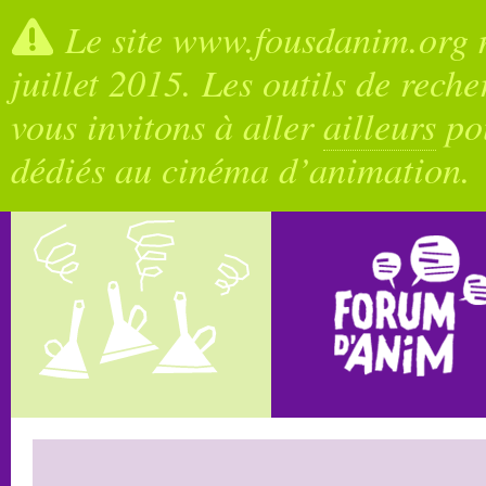
Le site www.fousdanim.org n
juillet 2015. Les outils de rech
vous invitons à aller
ailleurs
pou
dédiés au cinéma d’animation.