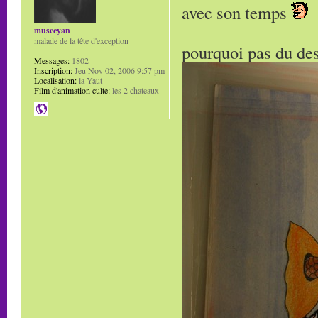
avec son temps
musecyan
malade de la tête d'exception
pourquoi pas du des
Messages:
1802
Inscription:
Jeu Nov 02, 2006 9:57 pm
Localisation:
la Yaut
Film d'animation culte:
les 2 chateaux