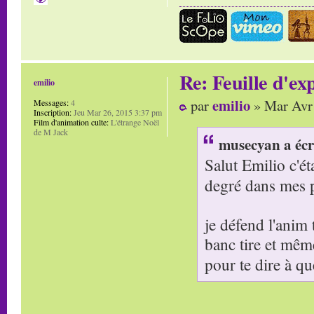
Re: Feuille d'ex
emilio
emilio
par
» Mar Avr 
Messages:
4
Inscription:
Jeu Mar 26, 2015 3:37 pm
Film d'animation culte:
L'étrange Noël
de M Jack
musecyan a écr
Salut Emilio c'é
degré dans mes 
je défend l'anim 
banc tire et mêm
pour te dire à qu