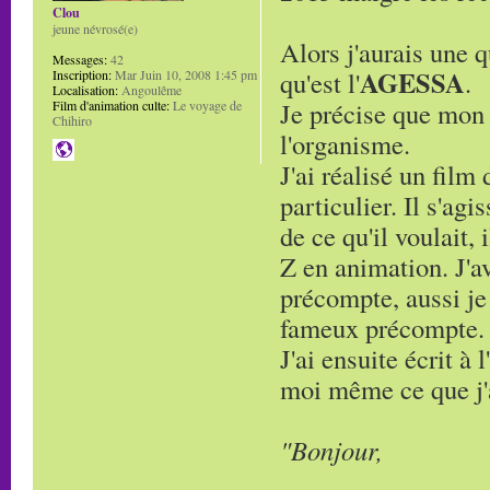
Clou
jeune névrosé(e)
Alors j'aurais une 
Messages:
42
AGESSA
qu'est l'
.
Inscription:
Mar Juin 10, 2008 1:45 pm
Localisation:
Angoulême
Je précise que mon a
Film d'animation culte:
Le voyage de
Chihiro
l'organisme.
J'ai réalisé un fi
particulier. Il s'agi
de ce qu'il voulait, 
Z en animation. J'av
précompte, aussi je
fameux précompte.
J'ai ensuite écrit 
moi même ce que j'a
"Bonjour,