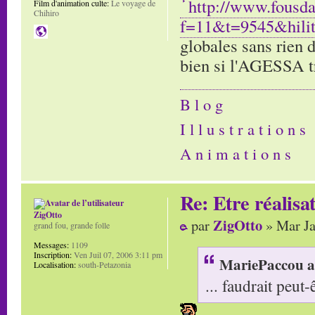
http://www.fousd
Film d'animation culte:
Le voyage de
Chihiro
f=11&t=9545&hilit
globales sans rien d
bien si l'AGESSA tr
B l o g
I l l u s t r a t i o n s
A n i m a t i o n s
Re: Etre réalis
ZigOtto
ZigOtto
par
» Mar Ja
grand fou, grande folle
Messages:
1109
Inscription:
Ven Juil 07, 2006 3:11 pm
MariePaccou a 
Localisation:
south-Petazonia
... faudrait peut-