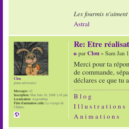
Les fourmis n'aiment
Astral
Re: Etre réalis
Clou
par
» Sam Jan 1
Merci pour ta répons
de commande, sépares
déclares ce que tu 
Clou
jeune névrosé(e)
Messages:
42
B l o g
Inscription:
Mar Juin 10, 2008 1:45 pm
Localisation:
Angoulême
Film d'animation culte:
Le voyage de
I l l u s t r a t i o n s
Chihiro
A n i m a t i o n s