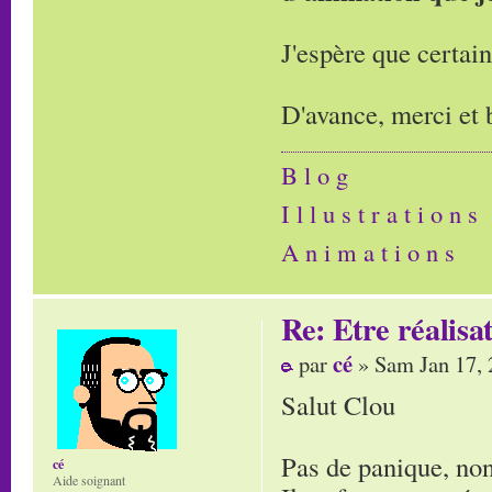
J'espère que certain
D'avance, merci et 
B l o g
I l l u s t r a t i o n s
A n i m a t i o n s
Re: Etre réalis
cé
par
» Sam Jan 17, 
Salut Clou
Pas de panique, non
cé
Aide soignant