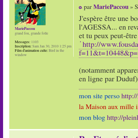
MariePaccou
par
» S
J'espère être une bo
l'AGESSA... en reva
MariePaccou
et tu peux peut-être
grand fou, grande folle
http://www.fousd
Messages:
1103
Inscription:
Sam Jan 30, 2010 1:25 pm
f=11&t=10448&p=1
Film d'animation culte:
Bird in the
window
(notamment apparem
en ligne par Duduf)
mon site perso
http:
la Maison aux mille 
mon blog
http://plei