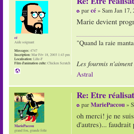
Re: Etre réalis
cé
par
» Sam Jan 17,
Marie devient progr
cé
"Quand la raie manta,
Aide soignant
Messages:
4747
Inscription:
Mar Fév 18, 2003 1:43 pm
Localisation:
Lille-F
Les fourmis n'aiment
Film d'animation culte:
Chicken Scratch
Astral
Re: Etre réalis
MariePaccou
par
» S
oh merci! je ne suis
d'autres)... faudrait
MariePaccou
grand fou, grande folle