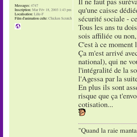
Il ne faut pas suré
Messages:
4747
qu'une caisse dédiée
Inscription:
Mar Fév 18, 2003 1:43 pm
Localisation:
Lille-F
sécurité sociale - c
Film d'animation culte:
Chicken Scratch
Tous les ans tu doi
sois affiliée ou non,
C'est à ce moment l
Ça m'est arrivé avec
national), qui ne vo
l'intégralité de la 
l'Agessa par la suit
En plus ils sont ass
risque que ça t'envo
cotisation...
"Quand la raie manta,