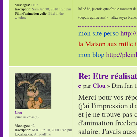
Messages:
1103
hé hé hé, je crois que c'est le moment de
Inscription:
Sam Jan 30, 2010 1:25 pm
Film d'animation culte:
Bird in the
(depuis quinze ans!)... allez soyez brave
window
mon site perso
http:
la Maison aux mille 
mon blog
http://plei
Re: Etre réalis
Clou
par
» Dim Jan 1
Merci pour vos répon
(j'ai l'impression d
et je ne trouve pas
Clou
jeune névrosé(e)
d'animation freelanc
Messages:
42
salaire. J'avais aussi
Inscription:
Mar Juin 10, 2008 1:45 pm
Localisation:
Angoulême