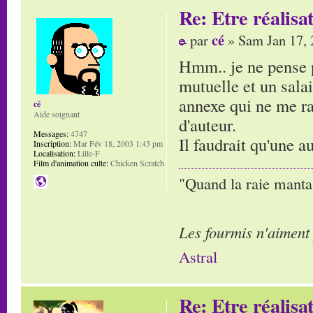
Re: Etre réalis
cé
par
» Sam Jan 17, 
Hmm.. je ne pense p
mutuelle et un salai
annexe qui ne me ra
cé
Aide soignant
d'auteur.
Messages:
4747
Il faudrait qu'une a
Inscription:
Mar Fév 18, 2003 1:43 pm
Localisation:
Lille-F
Film d'animation culte:
Chicken Scratch
"Quand la raie manta,
Les fourmis n'aiment
Astral
Re: Etre réalis