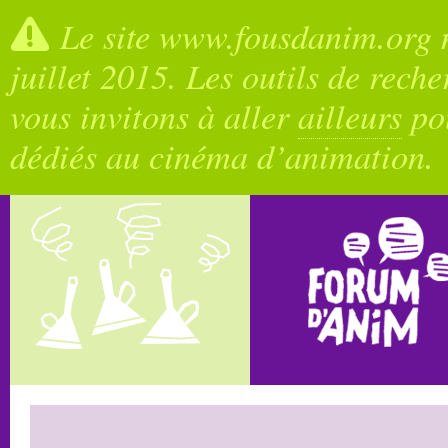
Le site www.fousdanim.org n
juillet 2015. Les outils de rech
vous invitons à aller
ailleurs
pou
dédiés au cinéma d’animation.