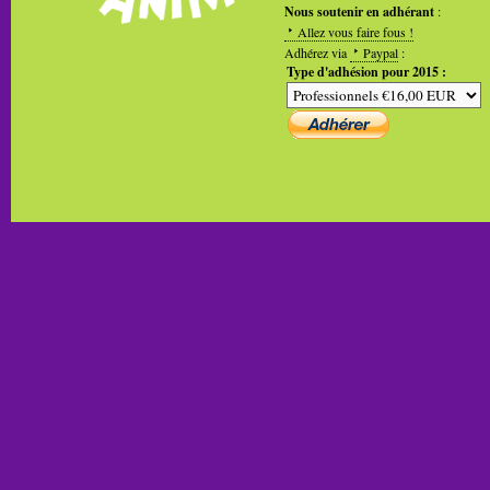
Nous soutenir en adhérant
:
Allez vous faire fous !
Adhérez via
Paypal
:
Type d'adhésion pour 2015 :