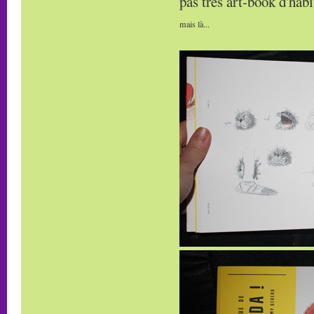
pas très art-book d'habit
mais là...