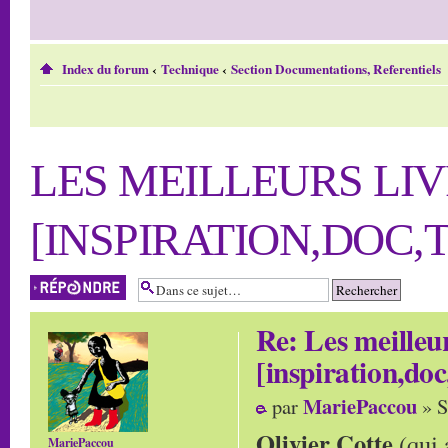
Index du forum
‹
Technique
‹
Section Documentations, Referentiels
LES MEILLEURS LIV
[INSPIRATION,DOC,T
Répondre
Re: Les meilleur
[inspiration,doc
MariePaccou
par
» S
Olivier Cotte
(qui 
MariePaccou