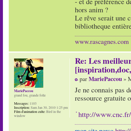
- et de préférence d
hors anim ?
Le rêve serait une c
bibliotheque entière
www.rascagnes.com
Re: Les meilleur
[inspiration,doc,
MariePaccou
par
» M
Je ne connais pas d
MariePaccou
grand fou, grande folle
ressource gratuite 
Messages:
1103
Inscription:
Sam Jan 30, 2010 1:25 pm
Film d'animation culte:
Bird in the
http://www.cnc.fr
window
mon site perso
http: