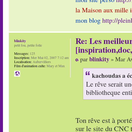
la Maison aux mille 
mon blog
http://plei
Re: Les meilleur
blinkity
petit fou, petite folle
[inspiration,doc,
Messages:
125
blinkity
par
» Mar Av
Inscription:
Mer Mai 02, 2007 7:12 am
Localisation:
Aubervilliers
Film d'animation culte:
Mary et Max
kachoudas a éc
Le rêve serait un
bibliotheque enti
Ton rêve est à porté
sur le site du CNC 