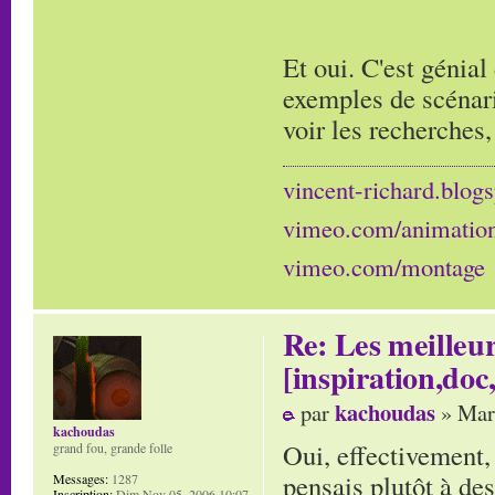
Et oui. C'est génial
exemples de scénario
voir les recherches, 
vincent-richard.blogs
vimeo.com/animatio
vimeo.com/montage
Re: Les meilleur
[inspiration,doc,
kachoudas
par
» Mar
kachoudas
Oui, effectivement, 
grand fou, grande folle
pensais plutôt à des
Messages:
1287
Inscription:
Dim Nov 05, 2006 10:07