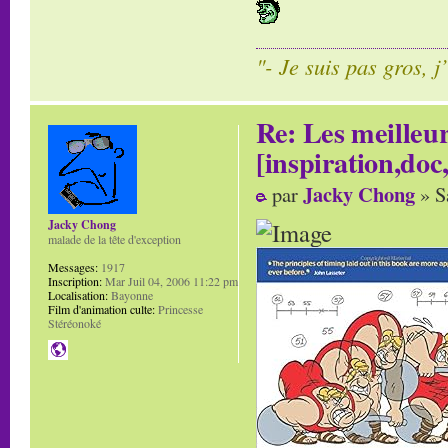
"- Je suis pas gros, j
Re: Les meilleur
[inspiration,doc,
Jacky Chong
par
» S
Jacky Chong
malade de la tête d'exception
Messages:
1917
Inscription:
Mar Juil 04, 2006 11:22 pm
Localisation:
Bayonne
Film d'animation culte:
Princesse
Stéréonoké