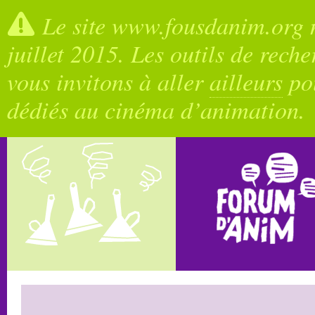
Le site www.fousdanim.org n
juillet 2015. Les outils de rech
vous invitons à aller
ailleurs
pou
dédiés au cinéma d’animation.