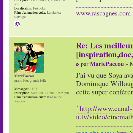
am
Localisation:
Fukuoka
www.rascagnes.com
Film d'animation culte:
La planète
sauvage
Re: Les meilleur
[inspiration,doc,
MariePaccou
par
» M
J'ai vu que Soya ava
MariePaccou
grand fou, grande folle
Dominique Willough
Messages:
1103
cette super confére
Inscription:
Sam Jan 30, 2010 1:25 pm
Film d'animation culte:
Bird in the
window
http://www.canal-
u.tv/video/cinema
mon site perso
http: