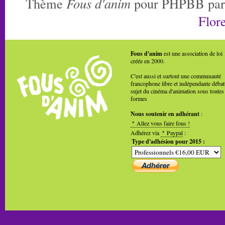
Thème
Fous d'anim
pour PHPBB pa
Flore
Fous d'anim
est une association de loi
créée en 2000.
C'est aussi et surtout une communauté
francophone libre et indépendante débat
sujet du cinéma d'animation sous toutes
formes
Nous soutenir en adhérant
:
Allez vous faire fous !
Adhérez via
Paypal
:
Type d'adhésion pour 2015 :