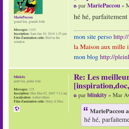
MariePaccou
par
» M
hé hé, parfaitement
MariePaccou
grand fou, grande folle
Messages:
1103
Inscription:
Sam Jan 30, 2010 1:25 pm
mon site perso
http:
Film d'animation culte:
Bird in the
window
la Maison aux mille 
mon blog
http://plei
Re: Les meilleur
blinkity
petit fou, petite folle
[inspiration,doc,
Messages:
125
blinkity
par
» Mar Av
Inscription:
Mer Mai 02, 2007 7:12 am
Localisation:
Aubervilliers
Film d'animation culte:
Mary et Max
MariePaccou a 
hé hé, parfaitem