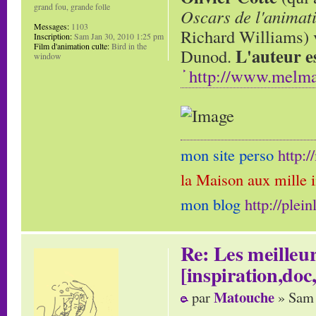
grand fou, grande folle
Oscars de l'animat
Messages:
1103
Richard Williams) v
Inscription:
Sam Jan 30, 2010 1:25 pm
Film d'animation culte:
Bird in the
L'auteur e
Dunod.
window
http://www.melma
mon site perso
http:
la Maison aux mille 
mon blog
http://plei
Re: Les meilleur
[inspiration,doc,
Matouche
par
» Sam 