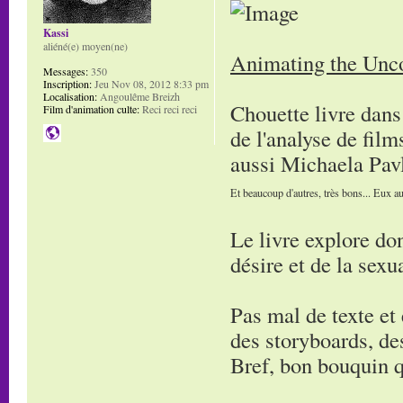
Kassi
aliéné(e) moyen(ne)
Animating the Unco
Messages:
350
Inscription:
Jeu Nov 08, 2012 8:33 pm
Localisation:
Angoulême Breizh
Chouette livre dans 
Film d'animation culte:
Reci reci reci
de l'analyse de film
aussi Michaela Pav
Et beaucoup d'autres, très bons... Eux au
Le livre explore don
désire et de la sexua
Pas mal de texte et e
des storyboards, des
Bref, bon bouquin q