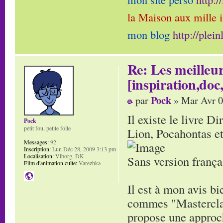
la Maison aux mille 
mon blog
http://plei
Re: Les meilleur
[inspiration,doc,
Pock
par
» Mar Avr 0
Il existe le livre D
Pock
petit fou, petite folle
Lion, Pocahontas et
Messages:
92
Inscription:
Lun Déc 28, 2009 3:13 pm
Localisation:
Viborg, DK
Sans version frança
Film d'animation culte:
Varezhka
Il est à mon avis b
commes "Masterclass
propose une approch