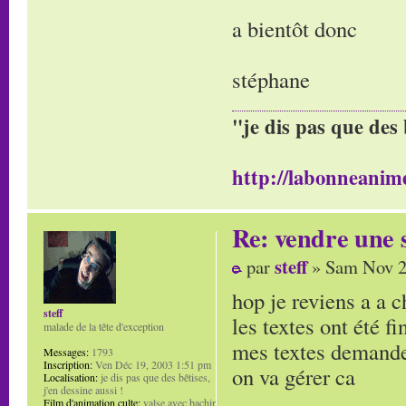
a bientôt donc
stéphane
"je dis pas que des 
http://labonneanime
Re: vendre une s
steff
par
» Sam Nov 2
hop je reviens a a 
steff
les textes ont été f
malade de la tête d'exception
mes textes demande
Messages:
1793
Inscription:
Ven Déc 19, 2003 1:51 pm
on va gérer ca
Localisation:
je dis pas que des bêtises,
j'en dessine aussi !
Film d'animation culte:
valse avec bachir