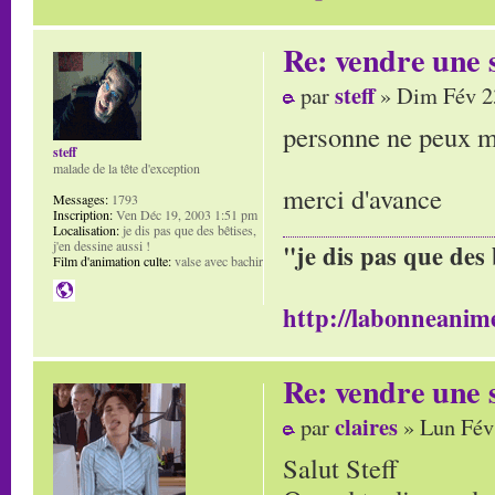
Re: vendre une s
steff
par
» Dim Fév 2
personne ne peux m'
steff
malade de la tête d'exception
merci d'avance
Messages:
1793
Inscription:
Ven Déc 19, 2003 1:51 pm
Localisation:
je dis pas que des bêtises,
j'en dessine aussi !
"je dis pas que des 
Film d'animation culte:
valse avec bachir
http://labonneanime
Re: vendre une s
claires
par
» Lun Fév
Salut Steff