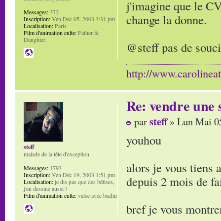
j'imagine que le CV
Messages:
372
change la donne.
Inscription:
Ven Déc 05, 2003 3:31 pm
Localisation:
Paris
Film d'animation culte:
Father &
Daughter
@steff pas de souci
http://www.carolinea
Re: vendre une s
steff
par
» Lun Mai 0
youhou
steff
malade de la tête d'exception
alors je vous tiens 
Messages:
1793
Inscription:
Ven Déc 19, 2003 1:51 pm
depuis 2 mois de fai
Localisation:
je dis pas que des bêtises,
j'en dessine aussi !
Film d'animation culte:
valse avec bachir
bref je vous montre