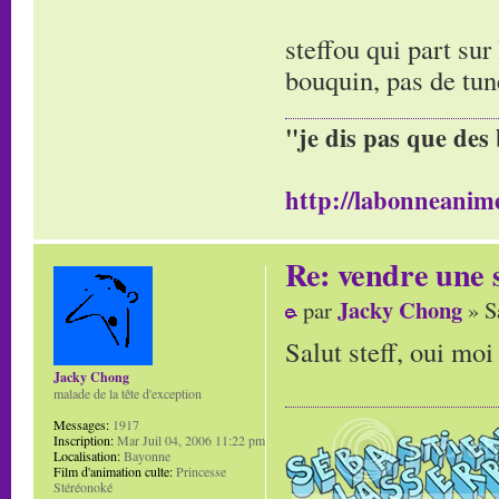
steffou qui part sur
bouquin, pas de tun
"je dis pas que des 
http://labonneanime
Re: vendre une s
Jacky Chong
par
» S
Salut steff, oui moi
Jacky Chong
malade de la tête d'exception
Messages:
1917
Inscription:
Mar Juil 04, 2006 11:22 pm
Localisation:
Bayonne
Film d'animation culte:
Princesse
Stéréonoké