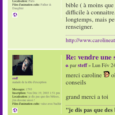
Localisation:
Paris
bible ( à moins que 
Film d'animation culte:
Father &
Daughter
difficile à connaitr
longtemps, mais peu
renseigner.
http://www.carolinea
Re: vendre une s
steff
par
» Lun Fév 24
merci caroline
ok
steff
conseils
malade de la tête d'exception
Messages:
1793
Inscription:
Ven Déc 19, 2003 1:51 pm
grand merci a toi
Localisation:
je dis pas que des bêtises,
j'en dessine aussi !
Film d'animation culte:
valse avec bachir
"je dis pas que des 