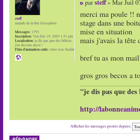
steff
par
» Mar Juil 0
merci ma poule !! n
steff
stage dans une boite
malade de la tête d'exception
mise en situation
Messages:
1793
Inscription:
Ven Déc 19, 2003 1:51 pm
mais j'avais la tête
Localisation:
je dis pas que des bêtises,
j'en dessine aussi !
Film d'animation culte:
valse avec bachir
bref tu as mon mai
gros gros becos a to
"je dis pas que des 
http://labonneanime
Afficher les messages postés depuis:
Répondre