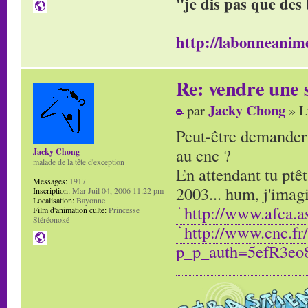
"je dis pas que des 
http://labonneanime
Re: vendre une s
Jacky Chong
par
» L
Peut-être demander c
au cnc ?
Jacky Chong
malade de la tête d'exception
En attendant tu ptêt
Messages:
1917
2003... hum, j'imagi
Inscription:
Mar Juil 04, 2006 11:22 pm
Localisation:
Bayonne
http://www.afca.a
Film d'animation culte:
Princesse
Stéréonoké
http://www.cnc.fr
p_p_auth=5efR3eo