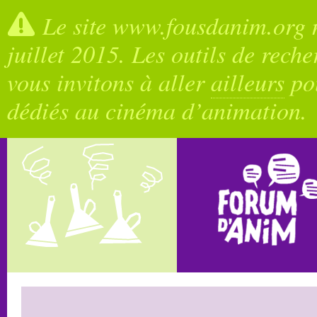
Le site www.fousdanim.org n
juillet 2015. Les outils de rech
vous invitons à aller
ailleurs
pou
dédiés au cinéma d’animation.