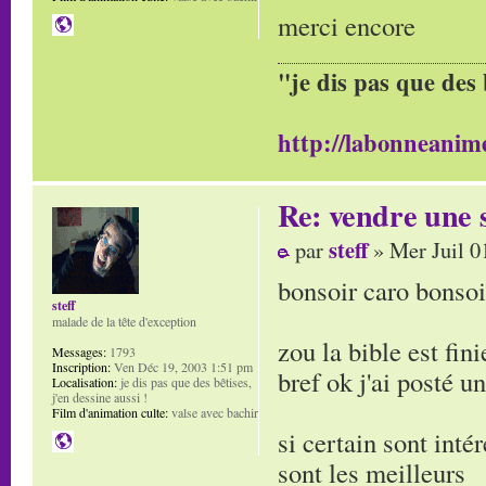
merci encore
"je dis pas que des 
http://labonneanime
Re: vendre une s
steff
par
» Mer Juil 0
bonsoir caro bonsoi
steff
malade de la tête d'exception
zou la bible est fini
Messages:
1793
Inscription:
Ven Déc 19, 2003 1:51 pm
bref ok j'ai posté u
Localisation:
je dis pas que des bêtises,
j'en dessine aussi !
Film d'animation culte:
valse avec bachir
si certain sont intér
sont les meilleurs