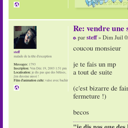
Re: vendre une s
steff
par
» Dim Juil 0
coucou monsieur
steff
malade de la tête d'exception
je te fais un mp
Messages:
1793
Inscription:
Ven Déc 19, 2003 1:51 pm
a tout de suite
Localisation:
je dis pas que des bêtises,
j'en dessine aussi !
Film d'animation culte:
valse avec bachir
(c'est bizarre de fai
fermeture !)
becos
"je dis pas que des 