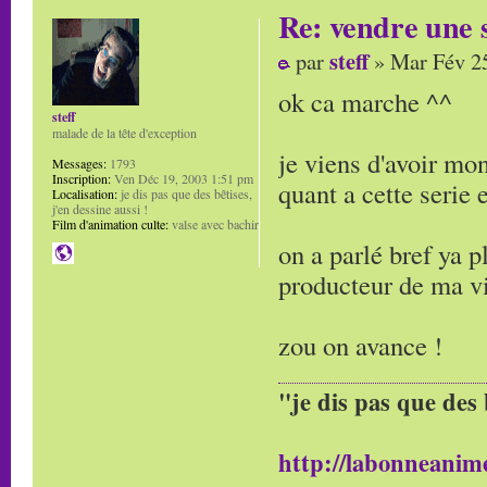
Re: vendre une s
steff
par
» Mar Fév 25
ok ca marche ^^
steff
malade de la tête d'exception
je viens d'avoir mon
Messages:
1793
Inscription:
Ven Déc 19, 2003 1:51 pm
quant a cette serie
Localisation:
je dis pas que des bêtises,
j'en dessine aussi !
Film d'animation culte:
valse avec bachir
on a parlé bref ya pl
producteur de ma vi
zou on avance !
"je dis pas que des 
http://labonneanime