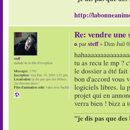
http://labonneanime
Re: vendre une s
steff
par
» Dim Juil 0
hahaaaaaaaaaaaaaa
steff
tu as recu le mp ? c
malade de la tête d'exception
le dossier a été fait
Messages:
1793
Inscription:
Ven Déc 19, 2003 1:51 pm
bon d'accord vous v
Localisation:
je dis pas que des bêtises,
j'en dessine aussi !
logiciels libres. la 
Film d'animation culte:
valse avec bachir
projet qui en annon
verra bien ! bizz a t
"je dis pas que des 