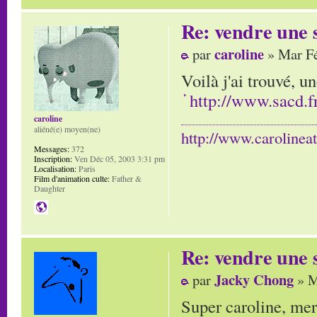
Re: vendre une s
caroline
par
» Mar Fé
Voilà j'ai trouvé, u
http://www.sacd.fr
caroline
aliéné(e) moyen(ne)
http://www.carolinea
Messages:
372
Inscription:
Ven Déc 05, 2003 3:31 pm
Localisation:
Paris
Film d'animation culte:
Father &
Daughter
Re: vendre une s
Jacky Chong
par
» M
Super caroline, merc