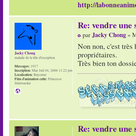
http://labonneanime
Re: vendre une s
Jacky Chong
par
» M
Non non, c'est très 
propriétaires.
Jacky Chong
malade de la tête d'exception
Très bien ton dossie
Messages:
1917
Inscription:
Mar Juil 04, 2006 11:22 pm
Localisation:
Bayonne
Film d'animation culte:
Princesse
Stéréonoké
Re: vendre une s