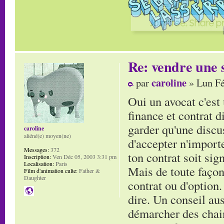
Re: vendre une s
caroline
par
» Lun Fé
Oui un avocat c'est 
finance et contrat d
garder qu'une discuss
caroline
aliéné(e) moyen(ne)
d'accepter n'import
Messages:
372
ton contrat soit sign
Inscription:
Ven Déc 05, 2003 3:31 pm
Localisation:
Paris
Mais de toute façon
Film d'animation culte:
Father &
Daughter
contrat ou d'option.
dire. Un conseil aus
démarcher des chain