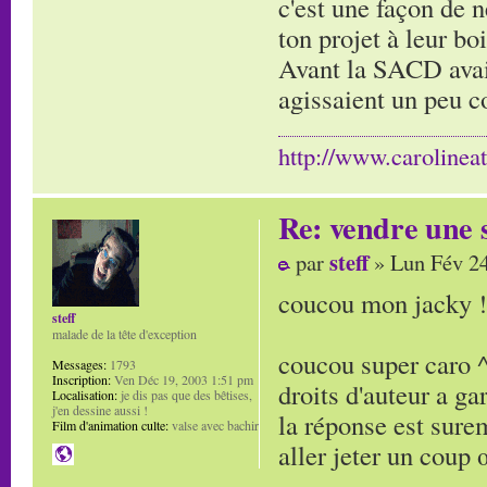
c'est une façon de 
ton projet à leur bo
Avant la SACD avait
agissaient un peu c
http://www.carolinea
Re: vendre une s
steff
par
» Lun Fév 24
coucou mon jacky ! 
steff
malade de la tête d'exception
coucou super caro ^
Messages:
1793
Inscription:
Ven Déc 19, 2003 1:51 pm
droits d'auteur a ga
Localisation:
je dis pas que des bêtises,
j'en dessine aussi !
la réponse est sure
Film d'animation culte:
valse avec bachir
aller jeter un coup 