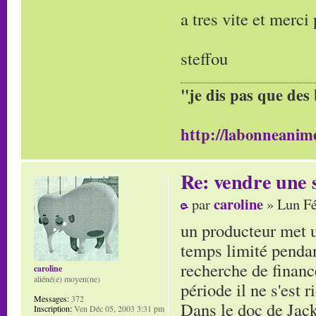
a tres vite et merci
steffou
"je dis pas que des 
http://labonneanime
Re: vendre une s
caroline
par
» Lun Fé
un producteur met u
temps limité pendant
recherche de finance
caroline
aliéné(e) moyen(ne)
période il ne s'est r
Messages:
372
Dans le doc de Jacky
Inscription:
Ven Déc 05, 2003 3:31 pm