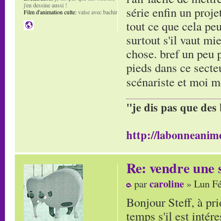
j'en dessine aussi !
série enfin un proje
Film d'animation culte:
valse avec bachir
tout ce que cela pe
surtout s'il vaut m
chose. bref un peu p
pieds dans ce secte
scénariste et moi
"je dis pas que des 
http://labonneanime
Re: vendre une s
caroline
par
» Lun Fé
Bonjour Steff, à pr
temps s'il est intér