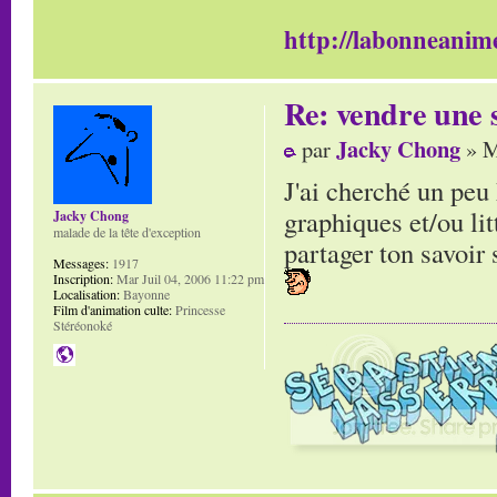
http://labonneanime
Re: vendre une s
Jacky Chong
par
» M
J'ai cherché un peu 
graphiques et/ou litt
Jacky Chong
malade de la tête d'exception
partager ton savoir s
Messages:
1917
Inscription:
Mar Juil 04, 2006 11:22 pm
Localisation:
Bayonne
Film d'animation culte:
Princesse
Stéréonoké