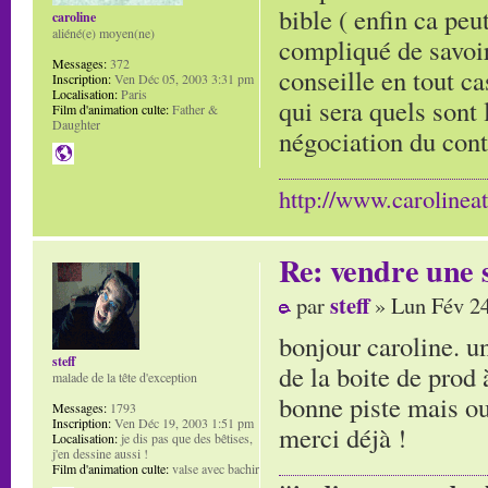
bible ( enfin ca peut
caroline
aliéné(e) moyen(ne)
compliqué de savoir
Messages:
372
conseille en tout ca
Inscription:
Ven Déc 05, 2003 3:31 pm
Localisation:
Paris
qui sera quels sont 
Film d'animation culte:
Father &
Daughter
négociation du cont
http://www.carolinea
Re: vendre une s
steff
par
» Lun Fév 24
bonjour caroline. un
steff
de la boite de prod à
malade de la tête d'exception
bonne piste mais ou
Messages:
1793
Inscription:
Ven Déc 19, 2003 1:51 pm
merci déjà !
Localisation:
je dis pas que des bêtises,
j'en dessine aussi !
Film d'animation culte:
valse avec bachir