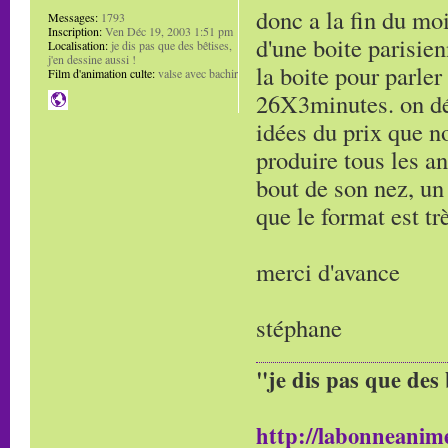
donc a la fin du mo
Messages:
1793
Inscription:
Ven Déc 19, 2003 1:51 pm
d'une boite parisien
Localisation:
je dis pas que des bêtises,
j'en dessine aussi !
la boite pour parler
Film d'animation culte:
valse avec bachir
26X3minutes. on dé
idées du prix que no
produire tous les an
bout de son nez, un 
que le format est tr
merci d'avance
stéphane
"je dis pas que des 
http://labonneanime