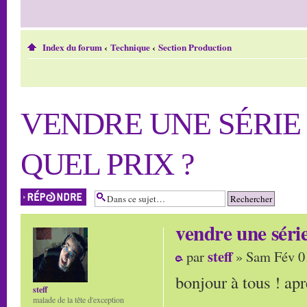
Index du forum
‹
Technique
‹
Section Production
VENDRE UNE SÉRIE 
QUEL PRIX ?
Répondre
vendre une séri
steff
par
» Sam Fév 0
bonjour à tous ! apr
steff
malade de la tête d'exception