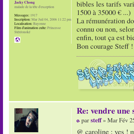
bibles les tarifs va
Jacky Chong
malade de la tête d'exception
1500 à 35000 € ...)
Messages:
1917
La rémunération doit
Inscription:
Mar Juil 04, 2006 11:22 pm
Localisation:
Bayonne
connu ou non, selon l
Film d'animation culte:
Princesse
Stéréonoké
enfin, tout ça est bi
Bon courage Steff 
Re: vendre une s
steff
par
» Mar Fév 25
@ caroline : yes !