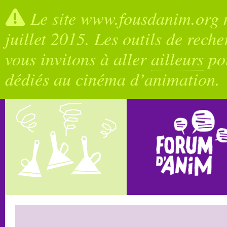
Le site www.fousdanim.org n
juillet 2015. Les outils de rech
vous invitons à aller
ailleurs
pou
dédiés au cinéma d’animation.