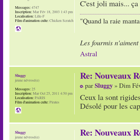
C'est joli mais... ç
Messages:
4747
Inscription:
Mar Fév 18, 2003 1:43 pm
Localisation:
Lille-F
"Quand la raie manta,
Film d'animation culte:
Chicken Scratch
Les fourmis n'aiment
Astral
Re: Nouveaux R
Sluggy
jeune névrosé(e)
Sluggy
par
» Dim Fév
Messages:
25
Inscription:
Mar Oct 25, 2011 4:50 pm
Ceux la sont rigide
Localisation:
PARIS
Film d'animation culte:
Pirates
Désolé pour les capi
Re: Nouveaux R
Sluggy
jeune névrosé(e)