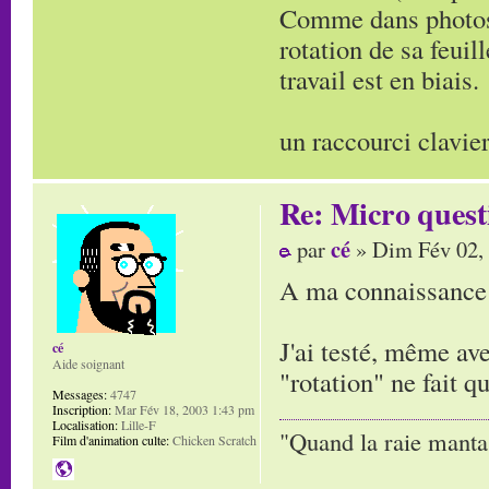
Comme dans photosh
rotation de sa feuil
travail est en biais.
un raccourci clavier
Re: Micro quest
cé
par
» Dim Fév 02,
A ma connaissance ç
J'ai testé, même av
cé
Aide soignant
"rotation" ne fait qu
Messages:
4747
Inscription:
Mar Fév 18, 2003 1:43 pm
Localisation:
Lille-F
"Quand la raie manta,
Film d'animation culte:
Chicken Scratch