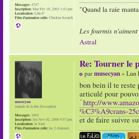
Messages:
4747
"Quand la raie manta,
Inscription:
Mar Fév 18, 2003 1:43 pm
Localisation:
Lille-F
Film d'animation culte:
Chicken Scratch
Les fourmis n'aiment
Astral
Re: Tourner le p
musecyan
par
» Lun 
bon bein il te reste
articulé pour pouvoi
http://www.amaz
musecyan
malade de la tête d'exception
%C3%A9crans-25
Messages:
1802
et de faire suivre s
Inscription:
Jeu Nov 02, 2006 9:57 pm
Localisation:
la Yaut
Film d'animation culte:
les 2 chateaux