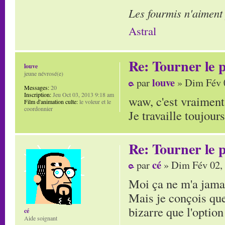
Les fourmis n'aiment
Astral
Re: Tourner le p
louve
jeune névrosé(e)
louve
par
» Dim Fév 
Messages:
20
Inscription:
Jeu Oct 03, 2013 9:18 am
waw, c'est vraiment 
Film d'animation culte:
le voleur et le
coordonnier
Je travaille toujour
Re: Tourner le p
cé
par
» Dim Fév 02,
Moi ça ne m'a jama
Mais je conçois que
bizarre que l'option
cé
Aide soignant