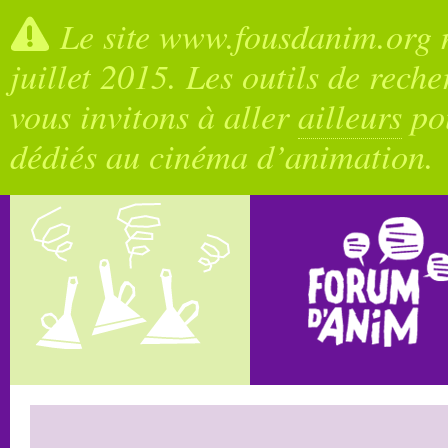
Le site www.fousdanim.org n
juillet 2015. Les outils de rech
vous invitons à aller
ailleurs
pou
dédiés au cinéma d’animation.