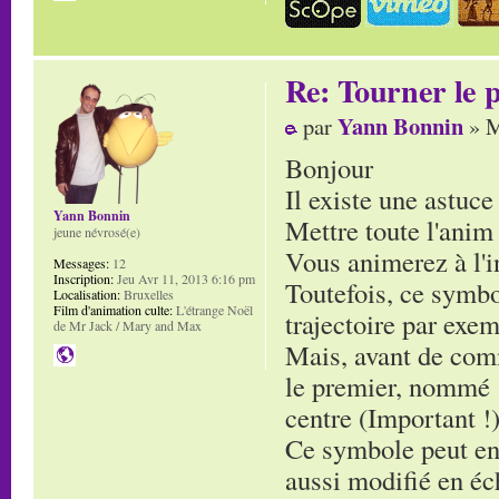
Re: Tourner le p
Yann Bonnin
par
» M
Bonjour
Il existe une astuce
Yann Bonnin
Mettre toute l'ani
jeune névrosé(e)
Vous animerez à l'i
Messages:
12
Inscription:
Jeu Avr 11, 2013 6:16 pm
Toutefois, ce symb
Localisation:
Bruxelles
Film d'animation culte:
L'étrange Noël
trajectoire par exe
de Mr Jack / Mary and Max
Mais, avant de comm
le premier, nommé :
centre (Important !)
Ce symbole peut ens
aussi modifié en éc