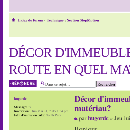
Index du forum
‹
Technique
‹
Section StopMotion
DÉCOR D'IMMEUBLE
ROUTE EN QUEL MA
Répondre
Décor d'immeubl
hugordc
matériau?
Messages:
5
Inscription:
Dim Mai 31, 2015 1:54 pm
Film d'animation culte:
South Park
hugordc
par
» Jeu Ju
Bonjour,