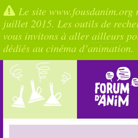
Le site www.fousdanim.org n
juillet 2015. Les outils de rech
vous invitons à aller
ailleurs
pou
dédiés au cinéma d’animation.