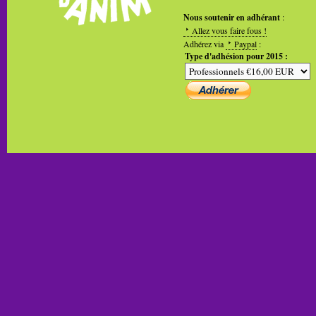
Nous soutenir en adhérant
:
Allez vous faire fous !
Adhérez via
Paypal
:
Type d'adhésion pour 2015 :