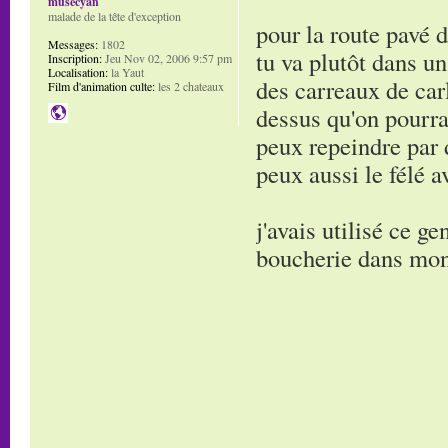
musecyan
malade de la tête d'exception
pour la route pavé d
Messages:
1802
tu va plutôt dans u
Inscription:
Jeu Nov 02, 2006 9:57 pm
Localisation:
la Yaut
des carreaux de car
Film d'animation culte:
les 2 chateaux
dessus qu'on pourra
peux repeindre par 
peux aussi le félé 
j'avais utilisé ce g
boucherie dans mon