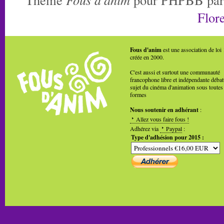
Flore
Fous d'anim
est une association de loi
créée en 2000.
C'est aussi et surtout une communauté
francophone libre et indépendante débat
sujet du cinéma d'animation sous toutes
formes
Nous soutenir en adhérant
:
Allez vous faire fous !
Adhérez via
Paypal
:
Type d'adhésion pour 2015 :