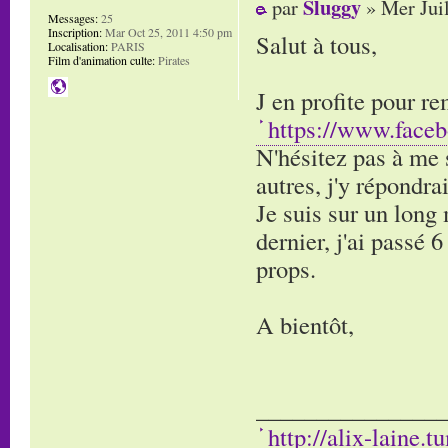
Sluggy
par
» Mer Jui
Messages:
25
Inscription:
Mar Oct 25, 2011 4:50 pm
Salut à tous,
Localisation:
PARIS
Film d'animation culte:
Pirates
J en profite pour r
https://www.face
N'hésitez pas à me 
autres, j'y répondra
Je suis sur un long
dernier, j'ai passé 
props.
A bientôt,
________________
http://alix-laine.