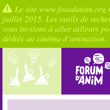
Le site www.fousdanim.org n
juillet 2015. Les outils de rech
vous invitons à aller
ailleurs
pou
dédiés au cinéma d’animation.