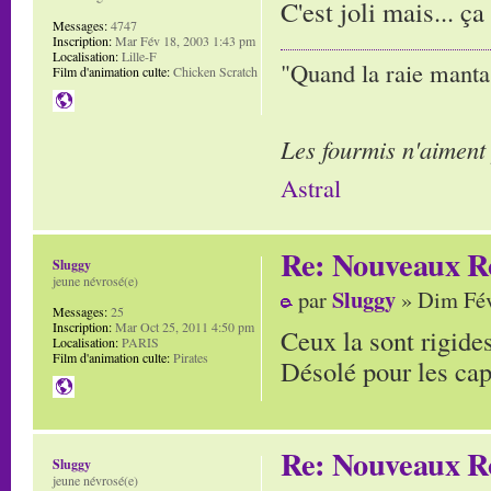
C'est joli mais... ç
Messages:
4747
Inscription:
Mar Fév 18, 2003 1:43 pm
Localisation:
Lille-F
"Quand la raie manta,
Film d'animation culte:
Chicken Scratch
Les fourmis n'aiment
Astral
Re: Nouveaux R
Sluggy
jeune névrosé(e)
Sluggy
par
» Dim Fév
Messages:
25
Inscription:
Mar Oct 25, 2011 4:50 pm
Ceux la sont rigide
Localisation:
PARIS
Film d'animation culte:
Pirates
Désolé pour les capi
Re: Nouveaux R
Sluggy
jeune névrosé(e)