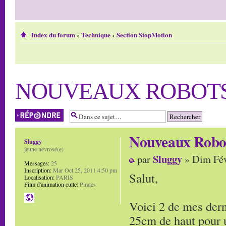
Index du forum
‹
Technique
‹
Section StopMotion
NOUVEAUX ROBOT
Répondre
Nouveaux Robo
Sluggy
jeune névrosé(e)
Sluggy
par
» Dim Fév
Messages:
25
Inscription:
Mar Oct 25, 2011 4:50 pm
Salut,
Localisation:
PARIS
Film d'animation culte:
Pirates
Voici 2 de mes dern
25cm de haut pour 