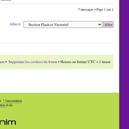
7 messages • Page
1
sur
1
Aller à:
rum
•
Supprimer les cookies du forum
• Heures au format UTC + 1 heure
de
l'association
tion
et de