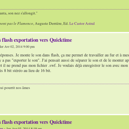
nta, son nez s'allongit."
ment pas le Flamenco
, Auguste Derrière, Ed.
Le Castor Astral
 flash exportation vers Quicktime
er Avr 02, 2014 9:00 pm
éponses. Je monte le son dans flash, ça me permet de travailler au fur et à me
'y a pas "exporter le son". J'ai pensait aussi de séparer le son et de le monter 
et il ne prend pas mon fichier .swf. Je voulais déjà enregistrer le son avec mo
s 8 bit stéréo au lieu de 16 bit.
qui pourrit nos âmes
 flash exportation vers Quicktime
ng
» Jeu Avr 03, 2014 8:19 am