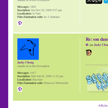
Messages:
1802
Inscription:
Jeu Nov 02, 2006 9:57 pm
Localisation:
la Yaut
Film d'animation culte:
les 2 chateaux
Re: son dans
par
Jacky Cho
Jacky Chong
malade de la tête d'exception
Messages:
1917
Inscription:
Mar Juil 04, 2006 11:22 pm
Localisation:
Bayonne
Film d'animation culte:
Princesse Stéréonoké
Affiche