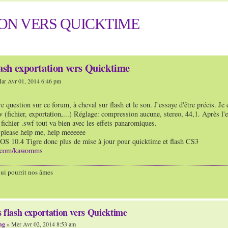
ON VERS QUICKTIME
lash exportation vers Quicktime
ar Avr 01, 2014 6:46 pm
e question sur ce forum, à cheval sur flash et le son. J'essaye d'être précis. Je
v (fichier, exportation,...) Réglage: compression aucune, stereo, 44,1. Après l'e
fichier .swf tout va bien avec les effets panaromiques.
e please help me, help meeeeee
 OS 10.4 Tigre donc plus de mise à jour pour quicktime et flash CS3
o.com/kawomms
qui pourrit nos âmes
 flash exportation vers Quicktime
ng
» Mer Avr 02, 2014 8:53 am