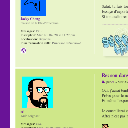
Salut, tu fais t
Essaye d'exporte
Si ton audio res
Jacky Chong
malade de la tête d'exception
Messages:
1917
Inscription:
Mar Juil 04, 2006 11:22 pm
Localisation:
Bayonne
Film d'animation culte:
Princesse Stéréonoké
Re: son dans
par
cé
» Mer Avr
Oui, j'aurai ten
Prévu pour le ne
Et même l'export
Je conseillerai
cé
After n'est pas 
Aide soignant
Messages:
4747
Inscription:
Mar Fév 18, 2003 1:43 pm