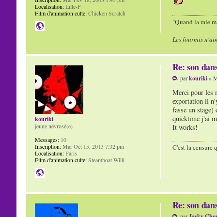
Localisation:
Lille-F
Film d'animation culte:
Chicken Scratch
"Quand la raie ma
Les fourmis n'ai
Re: son dans
par
kouriki
» M
Merci pour les r
exportation il n
fasse un stage) 
quicktime j'ai mi
kouriki
jeune névrosé(e)
It works!
Messages:
10
Inscription:
Mar Oct 15, 2013 7:32 pm
C'est la censure 
Localisation:
Paris
Film d'animation culte:
Steamboat Willi
Re: son dans
par
Jacky Cho