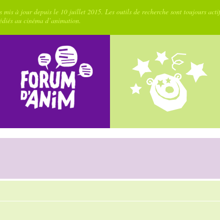
 mis à jour depuis le 10 juillet 2015. Les outils de recherche sont toujours acti
dédiés au cinéma d’animation.