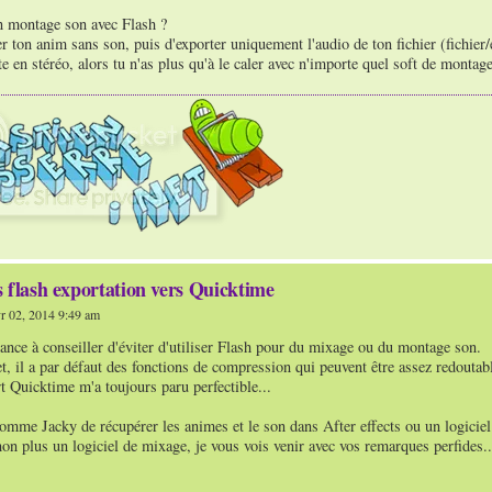
on montage son avec Flash ?
r ton anim sans son, puis d'exporter uniquement l'audio de ton fichier (fichier
te en stéréo, alors tu n'as plus qu'à le caler avec n'importe quel soft de mont
 flash exportation vers Quicktime
 02, 2014 9:49 am
dance à conseiller d'éviter d'utiliser Flash pour du mixage ou du montage son.
t, il a par défaut des fonctions de compression qui peuvent être assez redoutabl
 Quicktime m'a toujours paru perfectible...
 comme Jacky de récupérer les animes et le son dans After effects ou un logic
non plus un logiciel de mixage, je vous vois venir avec vos remarques perfides..