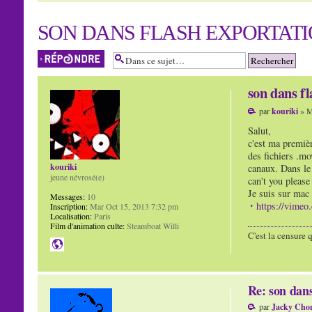
SON DANS FLASH EXPORTATI
Répondre
son dans f
par
kouriki
» M
Salut,
c'est ma premièr
des fichiers .mo
kouriki
canaux. Dans le 
jeune névrosé(e)
can't you pleas
Je suis sur mac
Messages:
10
https://vime
Inscription:
Mar Oct 15, 2013 7:32 pm
Localisation:
Paris
Film d'animation culte:
Steamboat Willi
C'est la censure 
Re: son dans
par
Jacky Cho