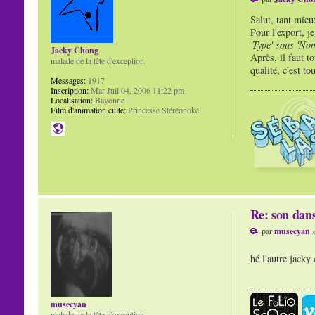
Salut, tant mieu
Pour l'export, j
'Type' sous 'Nom
Jacky Chong
Après, il faut t
malade de la tête d'exception
qualité, c'est to
Messages:
1917
Inscription:
Mar Juil 04, 2006 11:22 pm
Localisation:
Bayonne
Film d'animation culte:
Princesse Stéréonoké
Re: son dans
par
musecyan
»
hé l'autre jacky
musecyan
malade de la tête d'exception