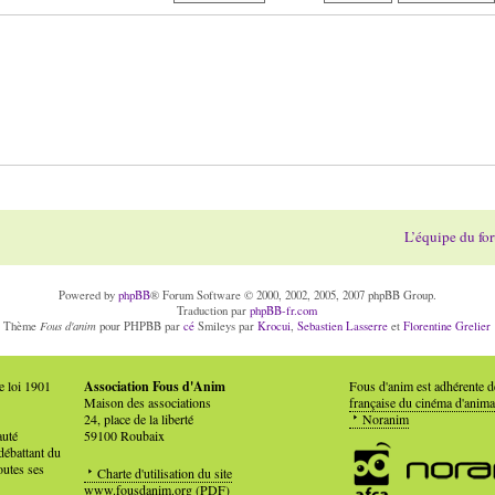
L’équipe du fo
Powered by
phpBB
® Forum Software © 2000, 2002, 2005, 2007 phpBB Group.
Traduction par
phpBB-fr.com
Fous d'anim
Thème
pour PHPBB par
cé
Smileys par
Krocui
,
Sebastien Lasserre
et
Florentine Grelier
e loi 1901
Association Fous d'Anim
Fous d'anim est adhérente 
Maison des associations
française du cinéma d'anima
24, place de la liberté
Noranim
auté
59100 Roubaix
débattant du
outes ses
Charte d'utilisation du site
www.fousdanim.org
(PDF)