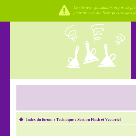
Le site www.fousdanim.org n’est plus
pour trouver des lieux plus vivants 
Index du forum
‹
Technique
‹
Section Flash et Vectoriel