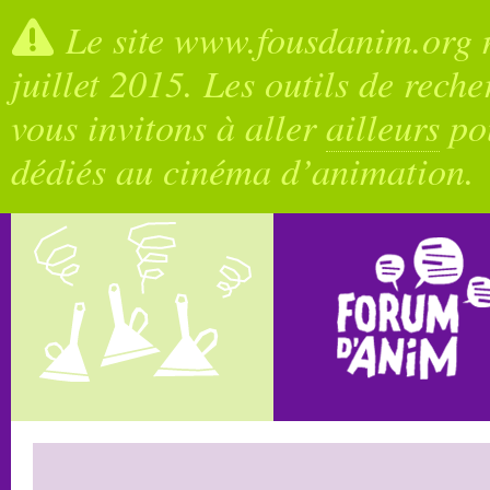
Le site www.fousdanim.org n
juillet 2015. Les outils de rech
vous invitons à aller
ailleurs
pou
dédiés au cinéma d’animation.