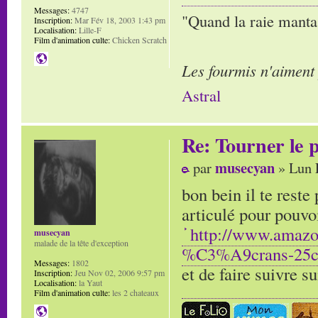
Messages:
4747
"Quand la raie manta,
Inscription:
Mar Fév 18, 2003 1:43 pm
Localisation:
Lille-F
Film d'animation culte:
Chicken Scratch
Les fourmis n'aiment
Astral
Re: Tourner le p
musecyan
par
» Lun 
bon bein il te reste
articulé pour pouvoi
http://www.amaz
musecyan
malade de la tête d'exception
%C3%A9crans-25
Messages:
1802
et de faire suivre s
Inscription:
Jeu Nov 02, 2006 9:57 pm
Localisation:
la Yaut
Film d'animation culte:
les 2 chateaux