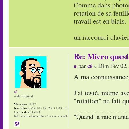
Comme dans photosh
rotation de sa feuil
travail est en biais.
un raccourci clavier
Re: Micro quest
cé
par
» Dim Fév 02,
A ma connaissance ç
J'ai testé, même av
cé
Aide soignant
"rotation" ne fait qu
Messages:
4747
Inscription:
Mar Fév 18, 2003 1:43 pm
Localisation:
Lille-F
"Quand la raie manta,
Film d'animation culte:
Chicken Scratch