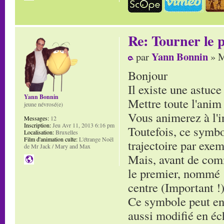
Re: Tourner le p
Yann Bonnin
par
» M
Bonjour
Il existe une astuce
Yann Bonnin
Mettre toute l'ani
jeune névrosé(e)
Vous animerez à l'i
Messages:
12
Inscription:
Jeu Avr 11, 2013 6:16 pm
Toutefois, ce symb
Localisation:
Bruxelles
Film d'animation culte:
L'étrange Noël
trajectoire par exe
de Mr Jack / Mary and Max
Mais, avant de comm
le premier, nommé :
centre (Important !)
Ce symbole peut ens
aussi modifié en éc