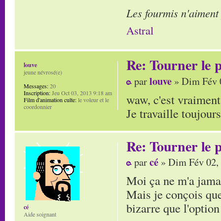
Les fourmis n'aiment
Astral
Re: Tourner le p
louve
jeune névrosé(e)
louve
par
» Dim Fév 
Messages:
20
Inscription:
Jeu Oct 03, 2013 9:18 am
waw, c'est vraiment 
Film d'animation culte:
le voleur et le
coordonnier
Je travaille toujour
Re: Tourner le p
cé
par
» Dim Fév 02,
Moi ça ne m'a jama
Mais je conçois que
bizarre que l'option
cé
Aide soignant