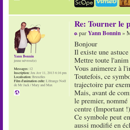
Re: Tourner le p
Yann Bonnin
par
» M
Bonjour
Il existe une astuce
Yann Bonnin
Mettre toute l'ani
jeune névrosé(e)
Vous animerez à l'i
Messages:
12
Inscription:
Jeu Avr 11, 2013 6:16 pm
Toutefois, ce symb
Localisation:
Bruxelles
Film d'animation culte:
L'étrange Noël
trajectoire par exe
de Mr Jack / Mary and Max
Mais, avant de comm
le premier, nommé :
centre (Important !)
Ce symbole peut ens
aussi modifié en éc