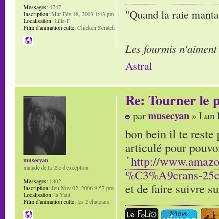
Messages:
4747
"Quand la raie manta,
Inscription:
Mar Fév 18, 2003 1:43 pm
Localisation:
Lille-F
Film d'animation culte:
Chicken Scratch
Les fourmis n'aiment
Astral
Re: Tourner le p
musecyan
par
» Lun 
bon bein il te reste
articulé pour pouvoi
http://www.amaz
musecyan
malade de la tête d'exception
%C3%A9crans-25
Messages:
1802
et de faire suivre s
Inscription:
Jeu Nov 02, 2006 9:57 pm
Localisation:
la Yaut
Film d'animation culte:
les 2 chateaux