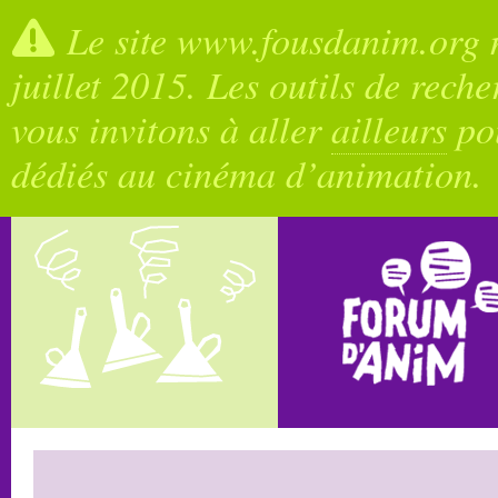
Le site www.fousdanim.org n
juillet 2015. Les outils de rech
vous invitons à aller
ailleurs
pou
dédiés au cinéma d’animation.