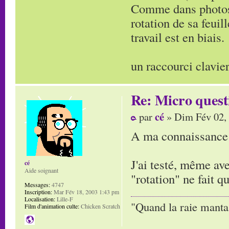
Comme dans photosh
rotation de sa feuil
travail est en biais.
un raccourci clavier
Re: Micro quest
cé
par
» Dim Fév 02,
A ma connaissance ç
J'ai testé, même av
cé
Aide soignant
"rotation" ne fait qu
Messages:
4747
Inscription:
Mar Fév 18, 2003 1:43 pm
Localisation:
Lille-F
"Quand la raie manta,
Film d'animation culte:
Chicken Scratch