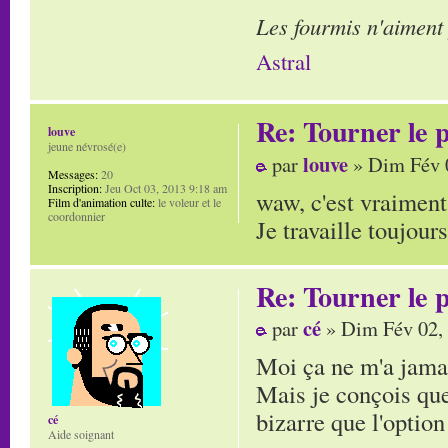
Les fourmis n'aiment
Astral
Re: Tourner le p
louve
jeune névrosé(e)
louve
par
» Dim Fév 
Messages:
20
Inscription:
Jeu Oct 03, 2013 9:18 am
waw, c'est vraiment 
Film d'animation culte:
le voleur et le
coordonnier
Je travaille toujour
Re: Tourner le p
cé
par
» Dim Fév 02,
Moi ça ne m'a jama
Mais je conçois que
bizarre que l'option
cé
Aide soignant